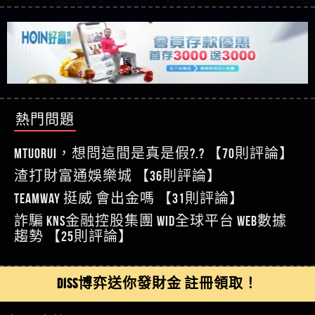
【玩運彩】
利回報被騙的家破人亡
這樣挑！RTP、波動率和平台安全的全攻略！
【推薦博弈】這款《ATG 武俠》老虎機真的猛！玩
【asd】唬爛不出金黑網垃圾平台
過才知道什麼叫超過3萬種中獎方式！
【推薦博弈】BNG電子遊戲完整攻略！熱門老虎
【蘇俊曄】所以會出金嗎現在也是一樣的狀況
機、集鴻運玩法、獨家試玩一次看！
【其他問題】【2025】ATG試玩必看！戰神賽特
【侯依揚】廢物喔
51,000倍數玩法攻略，輕鬆稱霸老虎機！
【其他問題】「拆解力智投資詐騙套路緊急追討
【傑】推代理真的好相處
賴zg369」力智投資是不是詐騙 力智投資是真的嗎
【其他問題】 【遇天盛商行詐騙追回資金賴
【盧鴻傑】請問一下100多萬會出金嗎，有誰可以
力智投資是詐騙嗎 南部老翁還在癡迷力智投資高
zg369】天盛商行詐騙 天盛商行是不是詐騙 天盛商
【其他問題】 受害者援助賴【zg369】退休老翁被
回答
【王亞廷】LINE:kK605638
回報獲利 請不要在匯款
行是真的嗎 天盛商行是詐騙嗎 被天盛商行詐騙一
大戶e點靈詐騙痛不欲生 大戶e點靈是真的嗎 大戶e
【其他問題】 弘記投資詐騙持續收割國人中【免
熱門問題
【王亞廷】#免費手遊#錢龍皇ONLINE#http
招教你拿回
點靈是不是詐騙 大戶e點靈是詐騙嗎 大戶e點靈無
費討回資金賴zg369】弘記投資是詐騙嗎 弘記投資
【其他問題】 被騙追回賴【zg369】KnTop利用新型
【傑】真的
法出金 （大戶e點靈）教你如何規避詐騙陷阱
是不是詐騙 弘記投資是真的嗎 被弘記投資詐騙的
詐騙手法欺詐群眾 KnTop是真的嗎 KnTop是不是詐騙
【其他問題】機台運算專案詐騙持續收割國人中
MTUORUi，想問這間是真是假?.? 【70則評論】
【蔡如軒】黑網一個呵呵
錢怎麼辦 本文教你如何拿回被騙資金
KnTop是詐騙嗎 【KnTop】KnTop無法出金 被KnTop詐騙
【免費討回資金賴zg369】機台運算專案是詐騙嗎
【其他問題】 Hoyabit詐騙持續收割國人中【免費
渣打財富通娛樂城 【36則評論】
【Wei】讚
的錢一招拿回
機台運算專案是不是詐騙 機台運算專案是真的嗎
討回資金賴zg369】Hoyabit是詐騙嗎 Hoyabit是不是詐
【其他問題】KS.M多元化行銷詐騙持續收割國人
【沈樂慧】又是九州??爛死了黑網不要玩
TEAMWAY 挺威 會出金嗎 【31則評論】
被機台運算專案詐騙的錢怎麼辦 本文教你如何拿
騙 Hoyabit是真的嗎 被HoyabitHoyabit詐騙的錢怎麼辦
中【免費討回資金賴zg369】KS.M多元化行銷是詐
【其他問題】免費追回賴「zg369」深度解析野原
【林伊依】爛死了拉贏錢直接鎖帳號可以去吃屎
詐騙 kns金融控股集團 WID全球平台 WEB數據
回被騙資金
本文教你如何拿回被騙資金
騙嗎 KS.M多元化行銷是不是詐騙 KS.M多元化行銷是
家 Family & Love如何詐騙 野原家 Family & Love是不是詐
【其他問題】元盈橋詐騙持續收割國人中【免費
【陳靜茹】推薦小畢，我也是小畢的會員～～
趨勢 【25則評論】
真的嗎 被KS.M多元化行銷詐騙的錢怎麼辦 本文教
騙 野原家 Family & Love是真的嗎 野原家 Family & Love是
討回資金賴zg369】元盈橋是詐騙嗎 元盈橋是不是
【其他問題】被騙追回賴【zg369】M.L.Edge利用新
【黃家羭】推推
你如何拿回被騙資金
詐騙嗎 165多次通報野原家 Family & Love是詐騙平台
詐騙 元盈橋是真的嗎 被元盈橋詐騙的錢怎麼辦
型詐騙手法欺詐群眾 M.L.Edge是真的嗎 M.L.Edge是不
【其他問題】 Robinhood詐騙持續收割國人中【免
【AVA娛樂城】還會自己做假對話來毀謗欸哈哈哈
請遠離
本文教你如何拿回被騙資金
是詐騙 M.L.Edge是詐騙嗎 【M.L.Edge】M.L.Edge無法出
費討回資金賴zg369】Robinhood是詐騙嗎 Robinhood是
【其他問題】FLTO詐騙持續收割國人中【免費討回
DISS博弈送你發財金 註冊領取！
好厲
【陳順堪】黑網不出金
金 被M.L.Edge詐騙的錢一招拿回
不是詐騙 Robinhood是真的嗎 被Robinhood詐騙的錢怎
資金賴zg369】FLTO是詐騙嗎 FLTO是不是詐騙 FLTO是
【其他問題】 遇詐騙求救賴【zg369】八旬老翁被
【黃伊珊】不推薦爛公司
麼辦 本文教你如何拿回被騙資金
真的嗎 被FLTO詐騙的錢怎麼辦 本文教你如何拿回
ALYWS詐騙家破人亡 ALYWS是真的嗎 ALYWS是不是詐騙
【其他問題】 一招教你揭秘新型詐騙手法 （受害