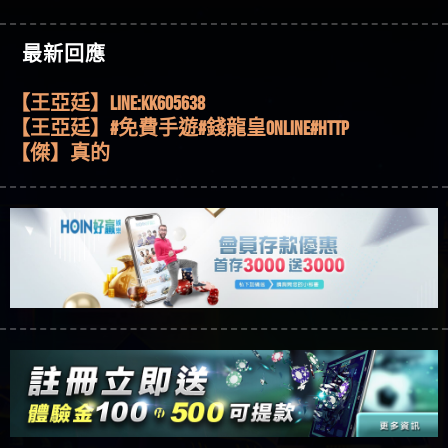
機、集鴻運玩法、獨家試玩一次看！
【其他問題】【2025】ATG試玩必看！戰神賽特
51,000倍數玩法攻略，輕鬆稱霸老虎機！
【其他問題】「拆解力智投資詐騙套路緊急追討
【傑】推代理真的好相處
最新回應
賴zg369」力智投資是不是詐騙 力智投資是真的嗎
【其他問題】 【遇天盛商行詐騙追回資金賴
【盧鴻傑】請問一下100多萬會出金嗎，有誰可以
力智投資是詐騙嗎 南部老翁還在癡迷力智投資高
zg369】天盛商行詐騙 天盛商行是不是詐騙 天盛商
【其他問題】 受害者援助賴【zg369】退休老翁被
回答
【王亞廷】LINE:kK605638
回報獲利 請不要在匯款
行是真的嗎 天盛商行是詐騙嗎 被天盛商行詐騙一
大戶e點靈詐騙痛不欲生 大戶e點靈是真的嗎 大戶e
【其他問題】 弘記投資詐騙持續收割國人中【免
【王亞廷】#免費手遊#錢龍皇ONLINE#http
招教你拿回
點靈是不是詐騙 大戶e點靈是詐騙嗎 大戶e點靈無
費討回資金賴zg369】弘記投資是詐騙嗎 弘記投資
【其他問題】 被騙追回賴【zg369】KnTop利用新型
【傑】真的
法出金 （大戶e點靈）教你如何規避詐騙陷阱
是不是詐騙 弘記投資是真的嗎 被弘記投資詐騙的
詐騙手法欺詐群眾 KnTop是真的嗎 KnTop是不是詐騙
【其他問題】機台運算專案詐騙持續收割國人中
【蔡如軒】黑網一個呵呵
錢怎麼辦 本文教你如何拿回被騙資金
KnTop是詐騙嗎 【KnTop】KnTop無法出金 被KnTop詐騙
【免費討回資金賴zg369】機台運算專案是詐騙嗎
【其他問題】 Hoyabit詐騙持續收割國人中【免費
【Wei】讚
的錢一招拿回
機台運算專案是不是詐騙 機台運算專案是真的嗎
討回資金賴zg369】Hoyabit是詐騙嗎 Hoyabit是不是詐
【其他問題】KS.M多元化行銷詐騙持續收割國人
【沈樂慧】又是九州??爛死了黑網不要玩
被機台運算專案詐騙的錢怎麼辦 本文教你如何拿
騙 Hoyabit是真的嗎 被HoyabitHoyabit詐騙的錢怎麼辦
中【免費討回資金賴zg369】KS.M多元化行銷是詐
【其他問題】免費追回賴「zg369」深度解析野原
【林伊依】爛死了拉贏錢直接鎖帳號可以去吃屎
回被騙資金
本文教你如何拿回被騙資金
騙嗎 KS.M多元化行銷是不是詐騙 KS.M多元化行銷是
家 Family & Love如何詐騙 野原家 Family & Love是不是詐
【其他問題】元盈橋詐騙持續收割國人中【免費
【陳靜茹】推薦小畢，我也是小畢的會員～～
真的嗎 被KS.M多元化行銷詐騙的錢怎麼辦 本文教
騙 野原家 Family & Love是真的嗎 野原家 Family & Love是
討回資金賴zg369】元盈橋是詐騙嗎 元盈橋是不是
【其他問題】被騙追回賴【zg369】M.L.Edge利用新
【黃家羭】推推
你如何拿回被騙資金
詐騙嗎 165多次通報野原家 Family & Love是詐騙平台
詐騙 元盈橋是真的嗎 被元盈橋詐騙的錢怎麼辦
型詐騙手法欺詐群眾 M.L.Edge是真的嗎 M.L.Edge是不
【其他問題】 Robinhood詐騙持續收割國人中【免
【AVA娛樂城】還會自己做假對話來毀謗欸哈哈哈
請遠離
本文教你如何拿回被騙資金
是詐騙 M.L.Edge是詐騙嗎 【M.L.Edge】M.L.Edge無法出
費討回資金賴zg369】Robinhood是詐騙嗎 Robinhood是
【其他問題】FLTO詐騙持續收割國人中【免費討回
好厲
【陳順堪】黑網不出金
金 被M.L.Edge詐騙的錢一招拿回
不是詐騙 Robinhood是真的嗎 被Robinhood詐騙的錢怎
資金賴zg369】FLTO是詐騙嗎 FLTO是不是詐騙 FLTO是
【其他問題】 遇詐騙求救賴【zg369】八旬老翁被
【黃伊珊】不推薦爛公司
麼辦 本文教你如何拿回被騙資金
真的嗎 被FLTO詐騙的錢怎麼辦 本文教你如何拿回
ALYWS詐騙家破人亡 ALYWS是真的嗎 ALYWS是不是詐騙
【其他問題】 一招教你揭秘新型詐騙手法 （受害
【陳順堪】星匯娛樂城出金幾次後贏錢就不給出
被騙資金
ALYWS是詐騙嗎 （ALYWS）無法出金 請小心群組暗椿
者免費援助賴zg369）當當詐騙 當當是不是詐騙 當
【其他問題】用理性數據指路，開啟你的高回報
金
【陳順堪】黑網出金幾次後贏了就不出金出
當是真的嗎 當當是詐騙嗎 六旬老婦深信當當高獲
娛樂之旅
【其他問題】【老玩家不藏私】2025 線上老虎機