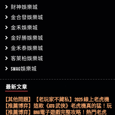
財神娛樂城
金合發娛樂城
金禾娛樂城
金好勝娛樂城
金禾泰娛樂城
客萊柏娛樂城
SWAG娛樂城
最新文章
【其他問題】用理性數據指路，開啟你的高回報
娛樂之旅
【其他問題】【老玩家不藏私】2025 線上老虎機
這樣挑！RTP、波動率和平台安全的全攻略！
【推薦博弈】這款《ATG 武俠》老虎機真的猛！玩
過才知道什麼叫超過3萬種中獎方式！
【推薦博弈】BNG電子遊戲完整攻略！熱門老虎