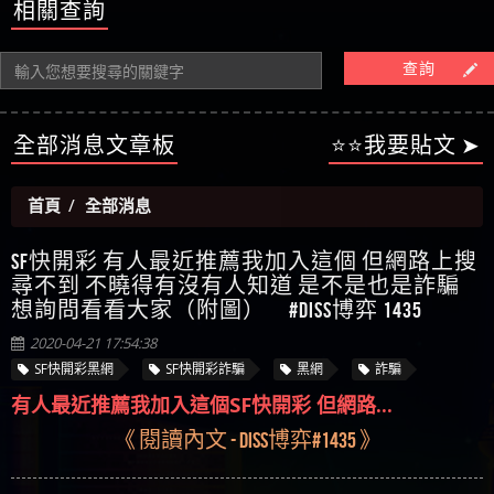
【陳順堪】星匯娛樂城出金幾次後贏錢就不給出
相關查詢
被騙資金
ALYWS是詐騙嗎 （ALYWS）無法出金 請小心群組暗椿
者免費援助賴zg369）當當詐騙 當當是不是詐騙 當
金
【陳順堪】黑網出金幾次後贏了就不出金出
當是真的嗎 當當是詐騙嗎 六旬老婦深信當當高獲
【玩運彩】
查詢
利回報被騙的家破人亡
【asd】唬爛不出金黑網垃圾平台
【蘇俊曄】所以會出金嗎現在也是一樣的狀況
【侯依揚】廢物喔
全部消息文章板
⭐⭐我要貼文 ➤
首頁
全部消息
SF快開彩 有人最近推薦我加入這個 但網路上搜
尋不到 不曉得有沒有人知道 是不是也是詐騙
想詢問看看大家（附圖） #Diss博弈 1435
2020-04-21 17:54:38
SF快開彩黑網
SF快開彩詐騙
黑網
詐騙
有人最近推薦我加入這個SF快開彩 但網路...
《 閱讀內文 - Diss博弈#1435 》