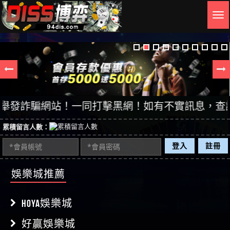
Togg
navig
發詐騙網站！一同打擊黑網！如有不實訊息，查證後立即
累積留言人數：
登入
註冊
娛樂城推薦
HOYA娛樂城
好贏娛樂城