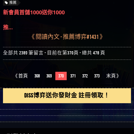
推薦
新會員首儲1000送你1000
推...
《 閱讀內文 - 推薦博弈#1431 》
全部共 2389 筆留言 - 目前在第370頁 - 總共 478 頁
《 首頁
368
369
370
371
372
373
末頁 》
DISS博弈送你發財金 註冊領取！