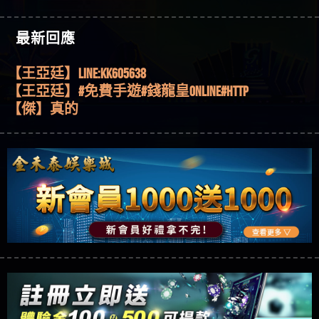
機、集鴻運玩法、獨家試玩一次看！
【其他問題】【2025】ATG試玩必看！戰神賽特
51,000倍數玩法攻略，輕鬆稱霸老虎機！
【其他問題】「拆解力智投資詐騙套路緊急追討
【傑】推代理真的好相處
最新回應
賴zg369」力智投資是不是詐騙 力智投資是真的嗎
【其他問題】 【遇天盛商行詐騙追回資金賴
【盧鴻傑】請問一下100多萬會出金嗎，有誰可以
力智投資是詐騙嗎 南部老翁還在癡迷力智投資高
zg369】天盛商行詐騙 天盛商行是不是詐騙 天盛商
【其他問題】 受害者援助賴【zg369】退休老翁被
回答
【王亞廷】LINE:kK605638
回報獲利 請不要在匯款
行是真的嗎 天盛商行是詐騙嗎 被天盛商行詐騙一
大戶e點靈詐騙痛不欲生 大戶e點靈是真的嗎 大戶e
【其他問題】 弘記投資詐騙持續收割國人中【免
【王亞廷】#免費手遊#錢龍皇ONLINE#http
招教你拿回
點靈是不是詐騙 大戶e點靈是詐騙嗎 大戶e點靈無
費討回資金賴zg369】弘記投資是詐騙嗎 弘記投資
【其他問題】 被騙追回賴【zg369】KnTop利用新型
【傑】真的
法出金 （大戶e點靈）教你如何規避詐騙陷阱
是不是詐騙 弘記投資是真的嗎 被弘記投資詐騙的
詐騙手法欺詐群眾 KnTop是真的嗎 KnTop是不是詐騙
【其他問題】機台運算專案詐騙持續收割國人中
【蔡如軒】黑網一個呵呵
錢怎麼辦 本文教你如何拿回被騙資金
KnTop是詐騙嗎 【KnTop】KnTop無法出金 被KnTop詐騙
【免費討回資金賴zg369】機台運算專案是詐騙嗎
【其他問題】 Hoyabit詐騙持續收割國人中【免費
【Wei】讚
的錢一招拿回
機台運算專案是不是詐騙 機台運算專案是真的嗎
討回資金賴zg369】Hoyabit是詐騙嗎 Hoyabit是不是詐
【其他問題】KS.M多元化行銷詐騙持續收割國人
【沈樂慧】又是九州??爛死了黑網不要玩
被機台運算專案詐騙的錢怎麼辦 本文教你如何拿
騙 Hoyabit是真的嗎 被HoyabitHoyabit詐騙的錢怎麼辦
中【免費討回資金賴zg369】KS.M多元化行銷是詐
【其他問題】免費追回賴「zg369」深度解析野原
【林伊依】爛死了拉贏錢直接鎖帳號可以去吃屎
回被騙資金
本文教你如何拿回被騙資金
騙嗎 KS.M多元化行銷是不是詐騙 KS.M多元化行銷是
家 Family & Love如何詐騙 野原家 Family & Love是不是詐
【其他問題】元盈橋詐騙持續收割國人中【免費
【陳靜茹】推薦小畢，我也是小畢的會員～～
真的嗎 被KS.M多元化行銷詐騙的錢怎麼辦 本文教
騙 野原家 Family & Love是真的嗎 野原家 Family & Love是
討回資金賴zg369】元盈橋是詐騙嗎 元盈橋是不是
【其他問題】被騙追回賴【zg369】M.L.Edge利用新
【黃家羭】推推
你如何拿回被騙資金
詐騙嗎 165多次通報野原家 Family & Love是詐騙平台
詐騙 元盈橋是真的嗎 被元盈橋詐騙的錢怎麼辦
型詐騙手法欺詐群眾 M.L.Edge是真的嗎 M.L.Edge是不
【其他問題】 Robinhood詐騙持續收割國人中【免
【AVA娛樂城】還會自己做假對話來毀謗欸哈哈哈
請遠離
本文教你如何拿回被騙資金
是詐騙 M.L.Edge是詐騙嗎 【M.L.Edge】M.L.Edge無法出
費討回資金賴zg369】Robinhood是詐騙嗎 Robinhood是
【其他問題】FLTO詐騙持續收割國人中【免費討回
好厲
【陳順堪】黑網不出金
金 被M.L.Edge詐騙的錢一招拿回
不是詐騙 Robinhood是真的嗎 被Robinhood詐騙的錢怎
資金賴zg369】FLTO是詐騙嗎 FLTO是不是詐騙 FLTO是
【其他問題】 遇詐騙求救賴【zg369】八旬老翁被
【黃伊珊】不推薦爛公司
麼辦 本文教你如何拿回被騙資金
真的嗎 被FLTO詐騙的錢怎麼辦 本文教你如何拿回
ALYWS詐騙家破人亡 ALYWS是真的嗎 ALYWS是不是詐騙
【其他問題】 一招教你揭秘新型詐騙手法 （受害
【陳順堪】星匯娛樂城出金幾次後贏錢就不給出
被騙資金
ALYWS是詐騙嗎 （ALYWS）無法出金 請小心群組暗椿
者免費援助賴zg369）當當詐騙 當當是不是詐騙 當
【其他問題】用理性數據指路，開啟你的高回報
金
【陳順堪】黑網出金幾次後贏了就不出金出
當是真的嗎 當當是詐騙嗎 六旬老婦深信當當高獲
娛樂之旅
【其他問題】【老玩家不藏私】2025 線上老虎機