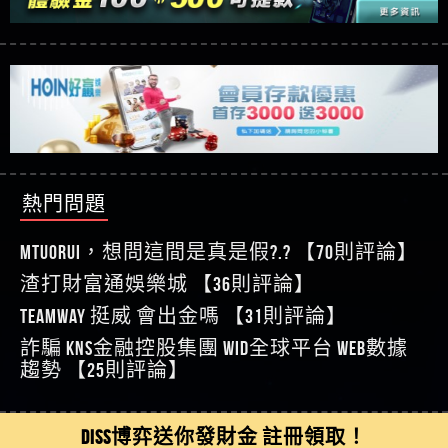
【玩運彩】
利回報被騙的家破人亡
這樣挑！RTP、波動率和平台安全的全攻略！
【推薦博弈】這款《ATG 武俠》老虎機真的猛！玩
【asd】唬爛不出金黑網垃圾平台
過才知道什麼叫超過3萬種中獎方式！
【推薦博弈】BNG電子遊戲完整攻略！熱門老虎
【蘇俊曄】所以會出金嗎現在也是一樣的狀況
機、集鴻運玩法、獨家試玩一次看！
【其他問題】【2025】ATG試玩必看！戰神賽特
【侯依揚】廢物喔
51,000倍數玩法攻略，輕鬆稱霸老虎機！
【其他問題】「拆解力智投資詐騙套路緊急追討
【傑】推代理真的好相處
賴zg369」力智投資是不是詐騙 力智投資是真的嗎
【其他問題】 【遇天盛商行詐騙追回資金賴
【盧鴻傑】請問一下100多萬會出金嗎，有誰可以
力智投資是詐騙嗎 南部老翁還在癡迷力智投資高
zg369】天盛商行詐騙 天盛商行是不是詐騙 天盛商
【其他問題】 受害者援助賴【zg369】退休老翁被
回答
【王亞廷】LINE:kK605638
回報獲利 請不要在匯款
行是真的嗎 天盛商行是詐騙嗎 被天盛商行詐騙一
大戶e點靈詐騙痛不欲生 大戶e點靈是真的嗎 大戶e
【其他問題】 弘記投資詐騙持續收割國人中【免
熱門問題
【王亞廷】#免費手遊#錢龍皇ONLINE#http
招教你拿回
點靈是不是詐騙 大戶e點靈是詐騙嗎 大戶e點靈無
費討回資金賴zg369】弘記投資是詐騙嗎 弘記投資
【其他問題】 被騙追回賴【zg369】KnTop利用新型
【傑】真的
法出金 （大戶e點靈）教你如何規避詐騙陷阱
是不是詐騙 弘記投資是真的嗎 被弘記投資詐騙的
詐騙手法欺詐群眾 KnTop是真的嗎 KnTop是不是詐騙
【其他問題】機台運算專案詐騙持續收割國人中
MTUORUi，想問這間是真是假?.? 【70則評論】
【蔡如軒】黑網一個呵呵
錢怎麼辦 本文教你如何拿回被騙資金
KnTop是詐騙嗎 【KnTop】KnTop無法出金 被KnTop詐騙
【免費討回資金賴zg369】機台運算專案是詐騙嗎
【其他問題】 Hoyabit詐騙持續收割國人中【免費
渣打財富通娛樂城 【36則評論】
【Wei】讚
的錢一招拿回
機台運算專案是不是詐騙 機台運算專案是真的嗎
討回資金賴zg369】Hoyabit是詐騙嗎 Hoyabit是不是詐
【其他問題】KS.M多元化行銷詐騙持續收割國人
【沈樂慧】又是九州??爛死了黑網不要玩
TEAMWAY 挺威 會出金嗎 【31則評論】
被機台運算專案詐騙的錢怎麼辦 本文教你如何拿
騙 Hoyabit是真的嗎 被HoyabitHoyabit詐騙的錢怎麼辦
中【免費討回資金賴zg369】KS.M多元化行銷是詐
【其他問題】免費追回賴「zg369」深度解析野原
【林伊依】爛死了拉贏錢直接鎖帳號可以去吃屎
詐騙 kns金融控股集團 WID全球平台 WEB數據
回被騙資金
本文教你如何拿回被騙資金
騙嗎 KS.M多元化行銷是不是詐騙 KS.M多元化行銷是
家 Family & Love如何詐騙 野原家 Family & Love是不是詐
【其他問題】元盈橋詐騙持續收割國人中【免費
【陳靜茹】推薦小畢，我也是小畢的會員～～
趨勢 【25則評論】
真的嗎 被KS.M多元化行銷詐騙的錢怎麼辦 本文教
騙 野原家 Family & Love是真的嗎 野原家 Family & Love是
討回資金賴zg369】元盈橋是詐騙嗎 元盈橋是不是
【其他問題】被騙追回賴【zg369】M.L.Edge利用新
【黃家羭】推推
你如何拿回被騙資金
詐騙嗎 165多次通報野原家 Family & Love是詐騙平台
詐騙 元盈橋是真的嗎 被元盈橋詐騙的錢怎麼辦
型詐騙手法欺詐群眾 M.L.Edge是真的嗎 M.L.Edge是不
【其他問題】 Robinhood詐騙持續收割國人中【免
【AVA娛樂城】還會自己做假對話來毀謗欸哈哈哈
請遠離
本文教你如何拿回被騙資金
是詐騙 M.L.Edge是詐騙嗎 【M.L.Edge】M.L.Edge無法出
費討回資金賴zg369】Robinhood是詐騙嗎 Robinhood是
【其他問題】FLTO詐騙持續收割國人中【免費討回
DISS博弈送你發財金 註冊領取！
好厲
【陳順堪】黑網不出金
金 被M.L.Edge詐騙的錢一招拿回
不是詐騙 Robinhood是真的嗎 被Robinhood詐騙的錢怎
資金賴zg369】FLTO是詐騙嗎 FLTO是不是詐騙 FLTO是
【其他問題】 遇詐騙求救賴【zg369】八旬老翁被
【黃伊珊】不推薦爛公司
麼辦 本文教你如何拿回被騙資金
真的嗎 被FLTO詐騙的錢怎麼辦 本文教你如何拿回
ALYWS詐騙家破人亡 ALYWS是真的嗎 ALYWS是不是詐騙
【其他問題】 一招教你揭秘新型詐騙手法 （受害