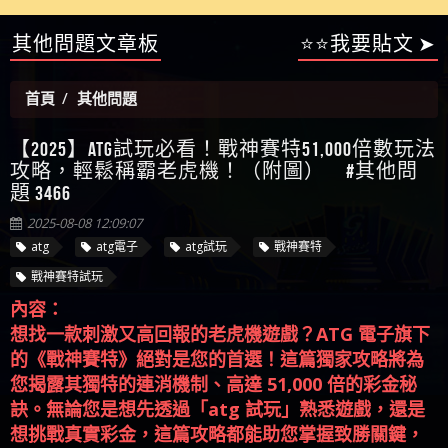
【陳順堪】星匯娛樂城出金幾次後贏錢就不給出
其他問題文章板
⭐⭐我要貼文 ➤
被騙資金
ALYWS是詐騙嗎 （ALYWS）無法出金 請小心群組暗椿
者免費援助賴zg369）當當詐騙 當當是不是詐騙 當
金
【陳順堪】黑網出金幾次後贏了就不出金出
當是真的嗎 當當是詐騙嗎 六旬老婦深信當當高獲
【玩運彩】
首頁
其他問題
利回報被騙的家破人亡
【asd】唬爛不出金黑網垃圾平台
【蘇俊曄】所以會出金嗎現在也是一樣的狀況
【2025】ATG試玩必看！戰神賽特51,000倍數玩法
【侯依揚】廢物喔
攻略，輕鬆稱霸老虎機！（附圖） #其他問
題 3466
2025-08-08 12:09:07
atg
atg電子
atg試玩
戰神賽特
戰神賽特試玩
內容：
想找一款刺激又高回報的老虎機遊戲？ATG 電子旗下
的《戰神賽特》絕對是您的首選！這篇獨家攻略將為
您揭露其獨特的連消機制、高達 51,000 倍的彩金秘
訣。無論您是想先透過「atg 試玩」熟悉遊戲，還是
想挑戰真實彩金，這篇攻略都能助您掌握致勝關鍵，
輕鬆在老虎機稱霸！