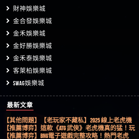
財神娛樂城
金合發娛樂城
金禾娛樂城
金好勝娛樂城
金禾泰娛樂城
客萊柏娛樂城
SWAG娛樂城
最新文章
【其他問題】用理性數據指路，開啟你的高回報
娛樂之旅
【其他問題】【老玩家不藏私】2025 線上老虎機
這樣挑！RTP、波動率和平台安全的全攻略！
【推薦博弈】這款《ATG 武俠》老虎機真的猛！玩
過才知道什麼叫超過3萬種中獎方式！
【推薦博弈】BNG電子遊戲完整攻略！熱門老虎