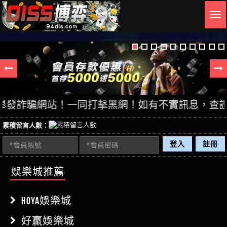
Togg
navig
詐騙網站！一同打擊黑網！如有不實訊息，查證後立即
累積留言人數：
登入
註冊
娛樂城推薦
HOYA娛樂城
好贏娛樂城