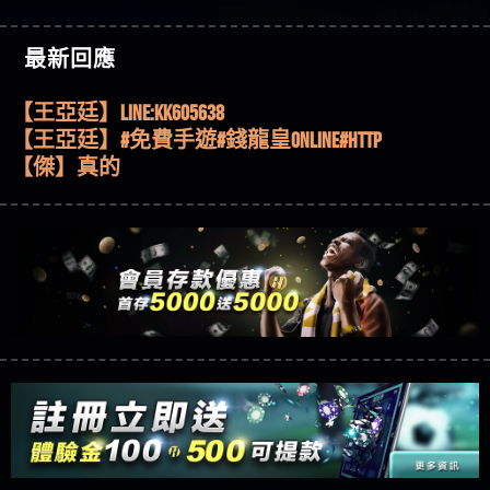
機、集鴻運玩法、獨家試玩一次看！
【其他問題】【2025】ATG試玩必看！戰神賽特
51,000倍數玩法攻略，輕鬆稱霸老虎機！
【其他問題】「拆解力智投資詐騙套路緊急追討
【傑】推代理真的好相處
最新回應
賴zg369」力智投資是不是詐騙 力智投資是真的嗎
【其他問題】 【遇天盛商行詐騙追回資金賴
【盧鴻傑】請問一下100多萬會出金嗎，有誰可以
力智投資是詐騙嗎 南部老翁還在癡迷力智投資高
zg369】天盛商行詐騙 天盛商行是不是詐騙 天盛商
【其他問題】 受害者援助賴【zg369】退休老翁被
回答
【王亞廷】LINE:kK605638
回報獲利 請不要在匯款
行是真的嗎 天盛商行是詐騙嗎 被天盛商行詐騙一
大戶e點靈詐騙痛不欲生 大戶e點靈是真的嗎 大戶e
【其他問題】 弘記投資詐騙持續收割國人中【免
【王亞廷】#免費手遊#錢龍皇ONLINE#http
招教你拿回
點靈是不是詐騙 大戶e點靈是詐騙嗎 大戶e點靈無
費討回資金賴zg369】弘記投資是詐騙嗎 弘記投資
【其他問題】 被騙追回賴【zg369】KnTop利用新型
【傑】真的
法出金 （大戶e點靈）教你如何規避詐騙陷阱
是不是詐騙 弘記投資是真的嗎 被弘記投資詐騙的
詐騙手法欺詐群眾 KnTop是真的嗎 KnTop是不是詐騙
【其他問題】機台運算專案詐騙持續收割國人中
【蔡如軒】黑網一個呵呵
錢怎麼辦 本文教你如何拿回被騙資金
KnTop是詐騙嗎 【KnTop】KnTop無法出金 被KnTop詐騙
【免費討回資金賴zg369】機台運算專案是詐騙嗎
【其他問題】 Hoyabit詐騙持續收割國人中【免費
【Wei】讚
的錢一招拿回
機台運算專案是不是詐騙 機台運算專案是真的嗎
討回資金賴zg369】Hoyabit是詐騙嗎 Hoyabit是不是詐
【其他問題】KS.M多元化行銷詐騙持續收割國人
【沈樂慧】又是九州??爛死了黑網不要玩
被機台運算專案詐騙的錢怎麼辦 本文教你如何拿
騙 Hoyabit是真的嗎 被HoyabitHoyabit詐騙的錢怎麼辦
中【免費討回資金賴zg369】KS.M多元化行銷是詐
【其他問題】免費追回賴「zg369」深度解析野原
【林伊依】爛死了拉贏錢直接鎖帳號可以去吃屎
回被騙資金
本文教你如何拿回被騙資金
騙嗎 KS.M多元化行銷是不是詐騙 KS.M多元化行銷是
家 Family & Love如何詐騙 野原家 Family & Love是不是詐
【其他問題】元盈橋詐騙持續收割國人中【免費
【陳靜茹】推薦小畢，我也是小畢的會員～～
真的嗎 被KS.M多元化行銷詐騙的錢怎麼辦 本文教
騙 野原家 Family & Love是真的嗎 野原家 Family & Love是
討回資金賴zg369】元盈橋是詐騙嗎 元盈橋是不是
【其他問題】被騙追回賴【zg369】M.L.Edge利用新
【黃家羭】推推
你如何拿回被騙資金
詐騙嗎 165多次通報野原家 Family & Love是詐騙平台
詐騙 元盈橋是真的嗎 被元盈橋詐騙的錢怎麼辦
型詐騙手法欺詐群眾 M.L.Edge是真的嗎 M.L.Edge是不
【其他問題】 Robinhood詐騙持續收割國人中【免
【AVA娛樂城】還會自己做假對話來毀謗欸哈哈哈
請遠離
本文教你如何拿回被騙資金
是詐騙 M.L.Edge是詐騙嗎 【M.L.Edge】M.L.Edge無法出
費討回資金賴zg369】Robinhood是詐騙嗎 Robinhood是
【其他問題】FLTO詐騙持續收割國人中【免費討回
好厲
【陳順堪】黑網不出金
金 被M.L.Edge詐騙的錢一招拿回
不是詐騙 Robinhood是真的嗎 被Robinhood詐騙的錢怎
資金賴zg369】FLTO是詐騙嗎 FLTO是不是詐騙 FLTO是
【其他問題】 遇詐騙求救賴【zg369】八旬老翁被
【黃伊珊】不推薦爛公司
麼辦 本文教你如何拿回被騙資金
真的嗎 被FLTO詐騙的錢怎麼辦 本文教你如何拿回
ALYWS詐騙家破人亡 ALYWS是真的嗎 ALYWS是不是詐騙
【其他問題】 一招教你揭秘新型詐騙手法 （受害
【陳順堪】星匯娛樂城出金幾次後贏錢就不給出
被騙資金
ALYWS是詐騙嗎 （ALYWS）無法出金 請小心群組暗椿
者免費援助賴zg369）當當詐騙 當當是不是詐騙 當
【其他問題】用理性數據指路，開啟你的高回報
金
【陳順堪】黑網出金幾次後贏了就不出金出
當是真的嗎 當當是詐騙嗎 六旬老婦深信當當高獲
娛樂之旅
【其他問題】【老玩家不藏私】2025 線上老虎機