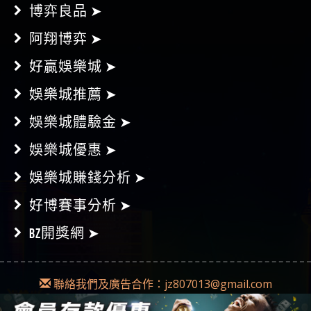
博弈良品 ➤
阿翔博弈 ➤
好贏娛樂城 ➤
娛樂城推薦 ➤
娛樂城體驗金 ➤
娛樂城優惠 ➤
娛樂城賺錢分析 ➤
好博賽事分析 ➤
BZ開獎網 ➤
聯絡我們及廣告合作：
jz807013@gmail.com
Copyright © 2018-2019
Diss博弈
|
網站地圖