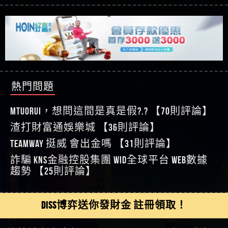
【玩運彩】
利回報被騙的家破人亡
這樣挑！RTP、波動率和平台安全的全攻略！
【推薦博弈】這款《ATG 武俠》老虎機真的猛！玩
【asd】唬爛不出金黑網垃圾平台
過才知道什麼叫超過3萬種中獎方式！
【推薦博弈】BNG電子遊戲完整攻略！熱門老虎
【蘇俊曄】所以會出金嗎現在也是一樣的狀況
機、集鴻運玩法、獨家試玩一次看！
【其他問題】【2025】ATG試玩必看！戰神賽特
【侯依揚】廢物喔
51,000倍數玩法攻略，輕鬆稱霸老虎機！
【其他問題】「拆解力智投資詐騙套路緊急追討
【傑】推代理真的好相處
賴zg369」力智投資是不是詐騙 力智投資是真的嗎
【其他問題】 【遇天盛商行詐騙追回資金賴
【盧鴻傑】請問一下100多萬會出金嗎，有誰可以
力智投資是詐騙嗎 南部老翁還在癡迷力智投資高
zg369】天盛商行詐騙 天盛商行是不是詐騙 天盛商
【其他問題】 受害者援助賴【zg369】退休老翁被
回答
【王亞廷】LINE:kK605638
回報獲利 請不要在匯款
行是真的嗎 天盛商行是詐騙嗎 被天盛商行詐騙一
大戶e點靈詐騙痛不欲生 大戶e點靈是真的嗎 大戶e
【其他問題】 弘記投資詐騙持續收割國人中【免
熱門問題
【王亞廷】#免費手遊#錢龍皇ONLINE#http
招教你拿回
點靈是不是詐騙 大戶e點靈是詐騙嗎 大戶e點靈無
費討回資金賴zg369】弘記投資是詐騙嗎 弘記投資
【其他問題】 被騙追回賴【zg369】KnTop利用新型
【傑】真的
法出金 （大戶e點靈）教你如何規避詐騙陷阱
是不是詐騙 弘記投資是真的嗎 被弘記投資詐騙的
詐騙手法欺詐群眾 KnTop是真的嗎 KnTop是不是詐騙
【其他問題】機台運算專案詐騙持續收割國人中
MTUORUi，想問這間是真是假?.? 【70則評論】
【蔡如軒】黑網一個呵呵
錢怎麼辦 本文教你如何拿回被騙資金
KnTop是詐騙嗎 【KnTop】KnTop無法出金 被KnTop詐騙
【免費討回資金賴zg369】機台運算專案是詐騙嗎
【其他問題】 Hoyabit詐騙持續收割國人中【免費
渣打財富通娛樂城 【36則評論】
【Wei】讚
的錢一招拿回
機台運算專案是不是詐騙 機台運算專案是真的嗎
討回資金賴zg369】Hoyabit是詐騙嗎 Hoyabit是不是詐
【其他問題】KS.M多元化行銷詐騙持續收割國人
【沈樂慧】又是九州??爛死了黑網不要玩
TEAMWAY 挺威 會出金嗎 【31則評論】
被機台運算專案詐騙的錢怎麼辦 本文教你如何拿
騙 Hoyabit是真的嗎 被HoyabitHoyabit詐騙的錢怎麼辦
中【免費討回資金賴zg369】KS.M多元化行銷是詐
【其他問題】免費追回賴「zg369」深度解析野原
【林伊依】爛死了拉贏錢直接鎖帳號可以去吃屎
詐騙 kns金融控股集團 WID全球平台 WEB數據
回被騙資金
本文教你如何拿回被騙資金
騙嗎 KS.M多元化行銷是不是詐騙 KS.M多元化行銷是
家 Family & Love如何詐騙 野原家 Family & Love是不是詐
【其他問題】元盈橋詐騙持續收割國人中【免費
【陳靜茹】推薦小畢，我也是小畢的會員～～
趨勢 【25則評論】
真的嗎 被KS.M多元化行銷詐騙的錢怎麼辦 本文教
騙 野原家 Family & Love是真的嗎 野原家 Family & Love是
討回資金賴zg369】元盈橋是詐騙嗎 元盈橋是不是
【其他問題】被騙追回賴【zg369】M.L.Edge利用新
【黃家羭】推推
你如何拿回被騙資金
詐騙嗎 165多次通報野原家 Family & Love是詐騙平台
詐騙 元盈橋是真的嗎 被元盈橋詐騙的錢怎麼辦
型詐騙手法欺詐群眾 M.L.Edge是真的嗎 M.L.Edge是不
【其他問題】 Robinhood詐騙持續收割國人中【免
【AVA娛樂城】還會自己做假對話來毀謗欸哈哈哈
請遠離
本文教你如何拿回被騙資金
是詐騙 M.L.Edge是詐騙嗎 【M.L.Edge】M.L.Edge無法出
費討回資金賴zg369】Robinhood是詐騙嗎 Robinhood是
【其他問題】FLTO詐騙持續收割國人中【免費討回
DISS博弈送你發財金 註冊領取！
好厲
【陳順堪】黑網不出金
金 被M.L.Edge詐騙的錢一招拿回
不是詐騙 Robinhood是真的嗎 被Robinhood詐騙的錢怎
資金賴zg369】FLTO是詐騙嗎 FLTO是不是詐騙 FLTO是
【其他問題】 遇詐騙求救賴【zg369】八旬老翁被
【黃伊珊】不推薦爛公司
麼辦 本文教你如何拿回被騙資金
真的嗎 被FLTO詐騙的錢怎麼辦 本文教你如何拿回
ALYWS詐騙家破人亡 ALYWS是真的嗎 ALYWS是不是詐騙
【其他問題】 一招教你揭秘新型詐騙手法 （受害