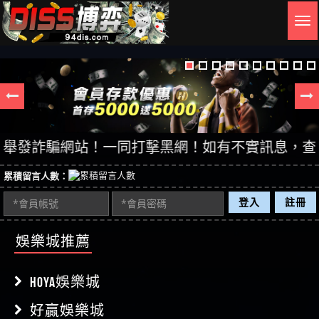
Togg
navig
發詐騙網站！一同打擊黑網！如有不實訊息，查證後立
累積留言人數：
登入
註冊
娛樂城推薦
HOYA娛樂城
好贏娛樂城