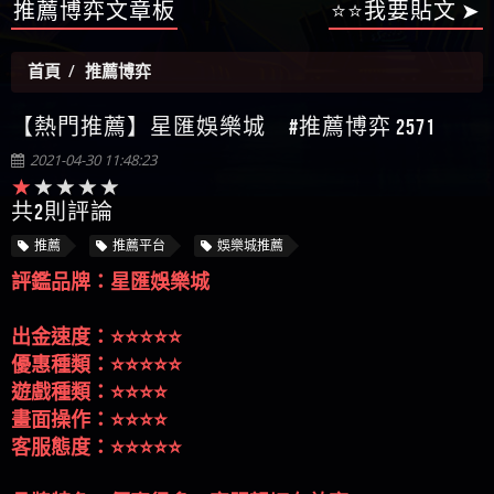
【陳順堪】星匯娛樂城出金幾次後贏錢就不給出
推薦博弈文章板
⭐⭐我要貼文 ➤
被騙資金
ALYWS是詐騙嗎 （ALYWS）無法出金 請小心群組暗椿
者免費援助賴zg369）當當詐騙 當當是不是詐騙 當
金
【陳順堪】黑網出金幾次後贏了就不出金出
當是真的嗎 當當是詐騙嗎 六旬老婦深信當當高獲
【玩運彩】
首頁
推薦博弈
利回報被騙的家破人亡
【asd】唬爛不出金黑網垃圾平台
【蘇俊曄】所以會出金嗎現在也是一樣的狀況
【熱門推薦】星匯娛樂城 #推薦博弈 2571
【侯依揚】廢物喔
2021-04-30 11:48:23
共2則評論
推薦
推薦平台
娛樂城推薦
評鑑品牌：星匯娛樂城
出金速度：⭐️⭐️⭐️⭐️⭐️
優惠種類：⭐️⭐️⭐️⭐️⭐️
遊戲種類：⭐️⭐️⭐️⭐️
畫面操作：⭐️⭐️⭐️⭐️
客服態度：⭐️⭐️⭐️⭐️⭐️