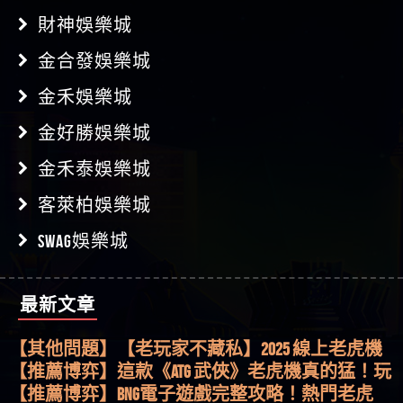
財神娛樂城
金合發娛樂城
金禾娛樂城
金好勝娛樂城
金禾泰娛樂城
客萊柏娛樂城
SWAG娛樂城
最新文章
【其他問題】用理性數據指路，開啟你的高回報
娛樂之旅
【其他問題】【老玩家不藏私】2025 線上老虎機
這樣挑！RTP、波動率和平台安全的全攻略！
【推薦博弈】這款《ATG 武俠》老虎機真的猛！玩
過才知道什麼叫超過3萬種中獎方式！
【推薦博弈】BNG電子遊戲完整攻略！熱門老虎