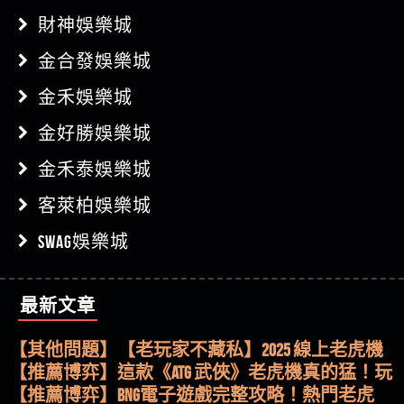
財神娛樂城
金合發娛樂城
金禾娛樂城
金好勝娛樂城
金禾泰娛樂城
客萊柏娛樂城
SWAG娛樂城
最新文章
【其他問題】用理性數據指路，開啟你的高回報
娛樂之旅
【其他問題】【老玩家不藏私】2025 線上老虎機
這樣挑！RTP、波動率和平台安全的全攻略！
【推薦博弈】這款《ATG 武俠》老虎機真的猛！玩
過才知道什麼叫超過3萬種中獎方式！
【推薦博弈】BNG電子遊戲完整攻略！熱門老虎