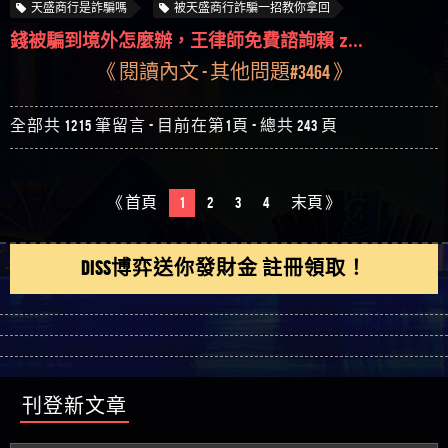
天盛商行是詐騙嗎
被天盛商行詐騙一招教你拿回
錢被騙到境外怎麼辦，王律師免費諮詢賴 z...
《 閱讀內文 - 其他問題#3464 》
全部共 1215 筆留言 - 目前在第1頁 - 總共 243 頁
《 首頁
1
2
3
4
末頁 》
DISS博弈送你發財金 註冊領取！
刊登新文章