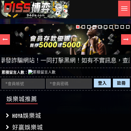
Togg
navig
發詐騙網站！一同打擊黑網！如有不實訊息，查證後立即
累積留言人數：
登入
註冊
娛樂城推薦
HOYA娛樂城
好贏娛樂城