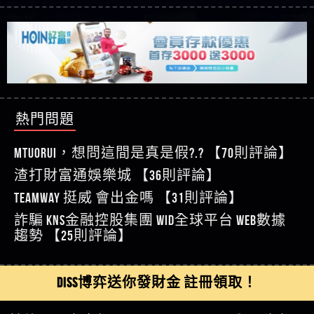
【玩運彩】
利回報被騙的家破人亡
這樣挑！RTP、波動率和平台安全的全攻略！
【推薦博弈】這款《ATG 武俠》老虎機真的猛！玩
【asd】唬爛不出金黑網垃圾平台
過才知道什麼叫超過3萬種中獎方式！
【推薦博弈】BNG電子遊戲完整攻略！熱門老虎
【蘇俊曄】所以會出金嗎現在也是一樣的狀況
機、集鴻運玩法、獨家試玩一次看！
【其他問題】【2025】ATG試玩必看！戰神賽特
【侯依揚】廢物喔
51,000倍數玩法攻略，輕鬆稱霸老虎機！
【其他問題】「拆解力智投資詐騙套路緊急追討
【傑】推代理真的好相處
賴zg369」力智投資是不是詐騙 力智投資是真的嗎
【其他問題】 【遇天盛商行詐騙追回資金賴
【盧鴻傑】請問一下100多萬會出金嗎，有誰可以
力智投資是詐騙嗎 南部老翁還在癡迷力智投資高
zg369】天盛商行詐騙 天盛商行是不是詐騙 天盛商
【其他問題】 受害者援助賴【zg369】退休老翁被
回答
【王亞廷】LINE:kK605638
回報獲利 請不要在匯款
行是真的嗎 天盛商行是詐騙嗎 被天盛商行詐騙一
大戶e點靈詐騙痛不欲生 大戶e點靈是真的嗎 大戶e
【其他問題】 弘記投資詐騙持續收割國人中【免
熱門問題
【王亞廷】#免費手遊#錢龍皇ONLINE#http
招教你拿回
點靈是不是詐騙 大戶e點靈是詐騙嗎 大戶e點靈無
費討回資金賴zg369】弘記投資是詐騙嗎 弘記投資
【其他問題】 被騙追回賴【zg369】KnTop利用新型
【傑】真的
法出金 （大戶e點靈）教你如何規避詐騙陷阱
是不是詐騙 弘記投資是真的嗎 被弘記投資詐騙的
詐騙手法欺詐群眾 KnTop是真的嗎 KnTop是不是詐騙
【其他問題】機台運算專案詐騙持續收割國人中
MTUORUi，想問這間是真是假?.? 【70則評論】
【蔡如軒】黑網一個呵呵
錢怎麼辦 本文教你如何拿回被騙資金
KnTop是詐騙嗎 【KnTop】KnTop無法出金 被KnTop詐騙
【免費討回資金賴zg369】機台運算專案是詐騙嗎
【其他問題】 Hoyabit詐騙持續收割國人中【免費
渣打財富通娛樂城 【36則評論】
【Wei】讚
的錢一招拿回
機台運算專案是不是詐騙 機台運算專案是真的嗎
討回資金賴zg369】Hoyabit是詐騙嗎 Hoyabit是不是詐
【其他問題】KS.M多元化行銷詐騙持續收割國人
【沈樂慧】又是九州??爛死了黑網不要玩
TEAMWAY 挺威 會出金嗎 【31則評論】
被機台運算專案詐騙的錢怎麼辦 本文教你如何拿
騙 Hoyabit是真的嗎 被HoyabitHoyabit詐騙的錢怎麼辦
中【免費討回資金賴zg369】KS.M多元化行銷是詐
【其他問題】免費追回賴「zg369」深度解析野原
【林伊依】爛死了拉贏錢直接鎖帳號可以去吃屎
詐騙 kns金融控股集團 WID全球平台 WEB數據
回被騙資金
本文教你如何拿回被騙資金
騙嗎 KS.M多元化行銷是不是詐騙 KS.M多元化行銷是
家 Family & Love如何詐騙 野原家 Family & Love是不是詐
【其他問題】元盈橋詐騙持續收割國人中【免費
【陳靜茹】推薦小畢，我也是小畢的會員～～
趨勢 【25則評論】
真的嗎 被KS.M多元化行銷詐騙的錢怎麼辦 本文教
騙 野原家 Family & Love是真的嗎 野原家 Family & Love是
討回資金賴zg369】元盈橋是詐騙嗎 元盈橋是不是
【其他問題】被騙追回賴【zg369】M.L.Edge利用新
【黃家羭】推推
你如何拿回被騙資金
詐騙嗎 165多次通報野原家 Family & Love是詐騙平台
詐騙 元盈橋是真的嗎 被元盈橋詐騙的錢怎麼辦
型詐騙手法欺詐群眾 M.L.Edge是真的嗎 M.L.Edge是不
【其他問題】 Robinhood詐騙持續收割國人中【免
【AVA娛樂城】還會自己做假對話來毀謗欸哈哈哈
請遠離
本文教你如何拿回被騙資金
是詐騙 M.L.Edge是詐騙嗎 【M.L.Edge】M.L.Edge無法出
費討回資金賴zg369】Robinhood是詐騙嗎 Robinhood是
【其他問題】FLTO詐騙持續收割國人中【免費討回
DISS博弈送你發財金 註冊領取！
好厲
【陳順堪】黑網不出金
金 被M.L.Edge詐騙的錢一招拿回
不是詐騙 Robinhood是真的嗎 被Robinhood詐騙的錢怎
資金賴zg369】FLTO是詐騙嗎 FLTO是不是詐騙 FLTO是
【其他問題】 遇詐騙求救賴【zg369】八旬老翁被
【黃伊珊】不推薦爛公司
麼辦 本文教你如何拿回被騙資金
真的嗎 被FLTO詐騙的錢怎麼辦 本文教你如何拿回
ALYWS詐騙家破人亡 ALYWS是真的嗎 ALYWS是不是詐騙
【其他問題】 一招教你揭秘新型詐騙手法 （受害