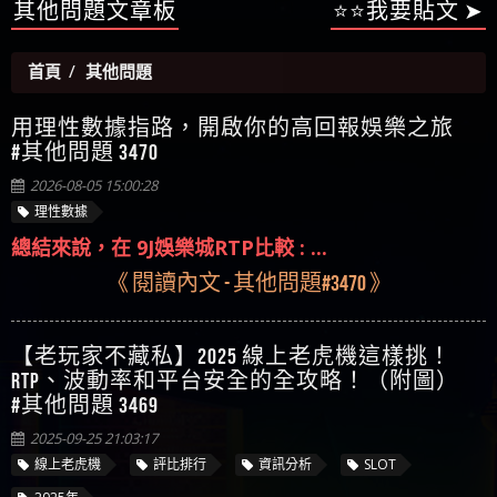
【陳順堪】星匯娛樂城出金幾次後贏錢就不給出
其他問題文章板
⭐⭐我要貼文 ➤
被騙資金
ALYWS是詐騙嗎 （ALYWS）無法出金 請小心群組暗椿
者免費援助賴zg369）當當詐騙 當當是不是詐騙 當
金
【陳順堪】黑網出金幾次後贏了就不出金出
當是真的嗎 當當是詐騙嗎 六旬老婦深信當當高獲
【玩運彩】
首頁
其他問題
利回報被騙的家破人亡
【asd】唬爛不出金黑網垃圾平台
【蘇俊曄】所以會出金嗎現在也是一樣的狀況
用理性數據指路，開啟你的高回報娛樂之旅
【侯依揚】廢物喔
#其他問題 3470
2026-08-05 15:00:28
理性數據
總結來說，在 9J娛樂城RTP比較 : ...
《 閱讀內文 - 其他問題#3470 》
【老玩家不藏私】2025 線上老虎機這樣挑！
RTP、波動率和平台安全的全攻略！（附圖）
#其他問題 3469
2025-09-25 21:03:17
線上老虎機
評比排行
資訊分析
SLOT