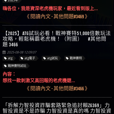
2025年
嗨各位，我是資深老虎機玩家，最近看到版上...
《 閱讀內文 - 其他問題#3469 》
【2025】ATG試玩必看！戰神賽特51,000倍數玩法
攻略，輕鬆稱霸老虎機！（附圖） #其他問
題 3466
2025-08-08 12:09:07
atg
atg電子
atg試玩
戰神賽特
戰神賽特試玩
內容：
想找一款刺激又高回報的老虎機遊...
《 閱讀內文 - 其他問題#3466 》
「拆解力智投資詐騙套路緊急追討賴zg369」力
智投資是不是詐騙 力智投資是真的嗎 力智投資