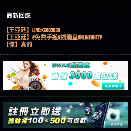
機、集鴻運玩法、獨家試玩一次看！
【其他問題】【2025】ATG試玩必看！戰神賽特
51,000倍數玩法攻略，輕鬆稱霸老虎機！
【其他問題】「拆解力智投資詐騙套路緊急追討
【傑】推代理真的好相處
最新回應
賴zg369」力智投資是不是詐騙 力智投資是真的嗎
【其他問題】 【遇天盛商行詐騙追回資金賴
【盧鴻傑】請問一下100多萬會出金嗎，有誰可以
力智投資是詐騙嗎 南部老翁還在癡迷力智投資高
zg369】天盛商行詐騙 天盛商行是不是詐騙 天盛商
【其他問題】 受害者援助賴【zg369】退休老翁被
回答
【王亞廷】LINE:kK605638
回報獲利 請不要在匯款
行是真的嗎 天盛商行是詐騙嗎 被天盛商行詐騙一
大戶e點靈詐騙痛不欲生 大戶e點靈是真的嗎 大戶e
【其他問題】 弘記投資詐騙持續收割國人中【免
【王亞廷】#免費手遊#錢龍皇ONLINE#http
招教你拿回
點靈是不是詐騙 大戶e點靈是詐騙嗎 大戶e點靈無
費討回資金賴zg369】弘記投資是詐騙嗎 弘記投資
【其他問題】 被騙追回賴【zg369】KnTop利用新型
【傑】真的
法出金 （大戶e點靈）教你如何規避詐騙陷阱
是不是詐騙 弘記投資是真的嗎 被弘記投資詐騙的
詐騙手法欺詐群眾 KnTop是真的嗎 KnTop是不是詐騙
【其他問題】機台運算專案詐騙持續收割國人中
【蔡如軒】黑網一個呵呵
錢怎麼辦 本文教你如何拿回被騙資金
KnTop是詐騙嗎 【KnTop】KnTop無法出金 被KnTop詐騙
【免費討回資金賴zg369】機台運算專案是詐騙嗎
【其他問題】 Hoyabit詐騙持續收割國人中【免費
【Wei】讚
的錢一招拿回
機台運算專案是不是詐騙 機台運算專案是真的嗎
討回資金賴zg369】Hoyabit是詐騙嗎 Hoyabit是不是詐
【其他問題】KS.M多元化行銷詐騙持續收割國人
【沈樂慧】又是九州??爛死了黑網不要玩
被機台運算專案詐騙的錢怎麼辦 本文教你如何拿
騙 Hoyabit是真的嗎 被HoyabitHoyabit詐騙的錢怎麼辦
中【免費討回資金賴zg369】KS.M多元化行銷是詐
【其他問題】免費追回賴「zg369」深度解析野原
【林伊依】爛死了拉贏錢直接鎖帳號可以去吃屎
回被騙資金
本文教你如何拿回被騙資金
騙嗎 KS.M多元化行銷是不是詐騙 KS.M多元化行銷是
家 Family & Love如何詐騙 野原家 Family & Love是不是詐
【其他問題】元盈橋詐騙持續收割國人中【免費
【陳靜茹】推薦小畢，我也是小畢的會員～～
真的嗎 被KS.M多元化行銷詐騙的錢怎麼辦 本文教
騙 野原家 Family & Love是真的嗎 野原家 Family & Love是
討回資金賴zg369】元盈橋是詐騙嗎 元盈橋是不是
【其他問題】被騙追回賴【zg369】M.L.Edge利用新
【黃家羭】推推
你如何拿回被騙資金
詐騙嗎 165多次通報野原家 Family & Love是詐騙平台
詐騙 元盈橋是真的嗎 被元盈橋詐騙的錢怎麼辦
型詐騙手法欺詐群眾 M.L.Edge是真的嗎 M.L.Edge是不
【其他問題】 Robinhood詐騙持續收割國人中【免
【AVA娛樂城】還會自己做假對話來毀謗欸哈哈哈
請遠離
本文教你如何拿回被騙資金
是詐騙 M.L.Edge是詐騙嗎 【M.L.Edge】M.L.Edge無法出
費討回資金賴zg369】Robinhood是詐騙嗎 Robinhood是
【其他問題】FLTO詐騙持續收割國人中【免費討回
好厲
【陳順堪】黑網不出金
金 被M.L.Edge詐騙的錢一招拿回
不是詐騙 Robinhood是真的嗎 被Robinhood詐騙的錢怎
資金賴zg369】FLTO是詐騙嗎 FLTO是不是詐騙 FLTO是
【其他問題】 遇詐騙求救賴【zg369】八旬老翁被
【黃伊珊】不推薦爛公司
麼辦 本文教你如何拿回被騙資金
真的嗎 被FLTO詐騙的錢怎麼辦 本文教你如何拿回
ALYWS詐騙家破人亡 ALYWS是真的嗎 ALYWS是不是詐騙
【其他問題】 一招教你揭秘新型詐騙手法 （受害
【陳順堪】星匯娛樂城出金幾次後贏錢就不給出
被騙資金
ALYWS是詐騙嗎 （ALYWS）無法出金 請小心群組暗椿
者免費援助賴zg369）當當詐騙 當當是不是詐騙 當
【其他問題】用理性數據指路，開啟你的高回報
金
【陳順堪】黑網出金幾次後贏了就不出金出
當是真的嗎 當當是詐騙嗎 六旬老婦深信當當高獲
娛樂之旅
【其他問題】【老玩家不藏私】2025 線上老虎機