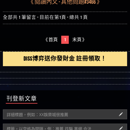
《 閱讀內文 - 其他問題#3466 》
全部共 1 筆留言 - 目前在第1頁 - 總共 1 頁
《 首頁
1
末頁 》
DISS博弈送你發財金 註冊領取！
刊登新文章