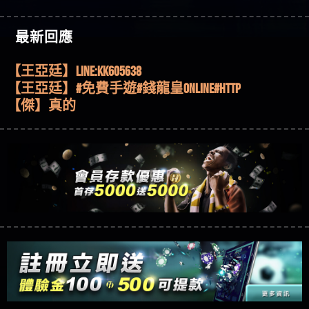
機、集鴻運玩法、獨家試玩一次看！
【其他問題】【2025】ATG試玩必看！戰神賽特
51,000倍數玩法攻略，輕鬆稱霸老虎機！
【其他問題】「拆解力智投資詐騙套路緊急追討
【傑】推代理真的好相處
最新回應
賴zg369」力智投資是不是詐騙 力智投資是真的嗎
【其他問題】 【遇天盛商行詐騙追回資金賴
【盧鴻傑】請問一下100多萬會出金嗎，有誰可以
力智投資是詐騙嗎 南部老翁還在癡迷力智投資高
zg369】天盛商行詐騙 天盛商行是不是詐騙 天盛商
【其他問題】 受害者援助賴【zg369】退休老翁被
回答
【王亞廷】LINE:kK605638
回報獲利 請不要在匯款
行是真的嗎 天盛商行是詐騙嗎 被天盛商行詐騙一
大戶e點靈詐騙痛不欲生 大戶e點靈是真的嗎 大戶e
【其他問題】 弘記投資詐騙持續收割國人中【免
【王亞廷】#免費手遊#錢龍皇ONLINE#http
招教你拿回
點靈是不是詐騙 大戶e點靈是詐騙嗎 大戶e點靈無
費討回資金賴zg369】弘記投資是詐騙嗎 弘記投資
【其他問題】 被騙追回賴【zg369】KnTop利用新型
【傑】真的
法出金 （大戶e點靈）教你如何規避詐騙陷阱
是不是詐騙 弘記投資是真的嗎 被弘記投資詐騙的
詐騙手法欺詐群眾 KnTop是真的嗎 KnTop是不是詐騙
【其他問題】機台運算專案詐騙持續收割國人中
【蔡如軒】黑網一個呵呵
錢怎麼辦 本文教你如何拿回被騙資金
KnTop是詐騙嗎 【KnTop】KnTop無法出金 被KnTop詐騙
【免費討回資金賴zg369】機台運算專案是詐騙嗎
【其他問題】 Hoyabit詐騙持續收割國人中【免費
【Wei】讚
的錢一招拿回
機台運算專案是不是詐騙 機台運算專案是真的嗎
討回資金賴zg369】Hoyabit是詐騙嗎 Hoyabit是不是詐
【其他問題】KS.M多元化行銷詐騙持續收割國人
【沈樂慧】又是九州??爛死了黑網不要玩
被機台運算專案詐騙的錢怎麼辦 本文教你如何拿
騙 Hoyabit是真的嗎 被HoyabitHoyabit詐騙的錢怎麼辦
中【免費討回資金賴zg369】KS.M多元化行銷是詐
【其他問題】免費追回賴「zg369」深度解析野原
【林伊依】爛死了拉贏錢直接鎖帳號可以去吃屎
回被騙資金
本文教你如何拿回被騙資金
騙嗎 KS.M多元化行銷是不是詐騙 KS.M多元化行銷是
家 Family & Love如何詐騙 野原家 Family & Love是不是詐
【其他問題】元盈橋詐騙持續收割國人中【免費
【陳靜茹】推薦小畢，我也是小畢的會員～～
真的嗎 被KS.M多元化行銷詐騙的錢怎麼辦 本文教
騙 野原家 Family & Love是真的嗎 野原家 Family & Love是
討回資金賴zg369】元盈橋是詐騙嗎 元盈橋是不是
【其他問題】被騙追回賴【zg369】M.L.Edge利用新
【黃家羭】推推
你如何拿回被騙資金
詐騙嗎 165多次通報野原家 Family & Love是詐騙平台
詐騙 元盈橋是真的嗎 被元盈橋詐騙的錢怎麼辦
型詐騙手法欺詐群眾 M.L.Edge是真的嗎 M.L.Edge是不
【其他問題】 Robinhood詐騙持續收割國人中【免
【AVA娛樂城】還會自己做假對話來毀謗欸哈哈哈
請遠離
本文教你如何拿回被騙資金
是詐騙 M.L.Edge是詐騙嗎 【M.L.Edge】M.L.Edge無法出
費討回資金賴zg369】Robinhood是詐騙嗎 Robinhood是
【其他問題】FLTO詐騙持續收割國人中【免費討回
好厲
【陳順堪】黑網不出金
金 被M.L.Edge詐騙的錢一招拿回
不是詐騙 Robinhood是真的嗎 被Robinhood詐騙的錢怎
資金賴zg369】FLTO是詐騙嗎 FLTO是不是詐騙 FLTO是
【其他問題】 遇詐騙求救賴【zg369】八旬老翁被
【黃伊珊】不推薦爛公司
麼辦 本文教你如何拿回被騙資金
真的嗎 被FLTO詐騙的錢怎麼辦 本文教你如何拿回
ALYWS詐騙家破人亡 ALYWS是真的嗎 ALYWS是不是詐騙
【其他問題】 一招教你揭秘新型詐騙手法 （受害
【陳順堪】星匯娛樂城出金幾次後贏錢就不給出
被騙資金
ALYWS是詐騙嗎 （ALYWS）無法出金 請小心群組暗椿
者免費援助賴zg369）當當詐騙 當當是不是詐騙 當
【其他問題】用理性數據指路，開啟你的高回報
金
【陳順堪】黑網出金幾次後贏了就不出金出
當是真的嗎 當當是詐騙嗎 六旬老婦深信當當高獲
娛樂之旅
【其他問題】【老玩家不藏私】2025 線上老虎機