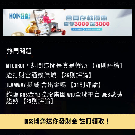
【玩運彩】
利回報被騙的家破人亡
這樣挑！RTP、波動率和平台安全的全攻略！
【推薦博弈】這款《ATG 武俠》老虎機真的猛！玩
【asd】唬爛不出金黑網垃圾平台
過才知道什麼叫超過3萬種中獎方式！
【推薦博弈】BNG電子遊戲完整攻略！熱門老虎
【蘇俊曄】所以會出金嗎現在也是一樣的狀況
機、集鴻運玩法、獨家試玩一次看！
【其他問題】【2025】ATG試玩必看！戰神賽特
【侯依揚】廢物喔
51,000倍數玩法攻略，輕鬆稱霸老虎機！
【其他問題】「拆解力智投資詐騙套路緊急追討
【傑】推代理真的好相處
賴zg369」力智投資是不是詐騙 力智投資是真的嗎
【其他問題】 【遇天盛商行詐騙追回資金賴
【盧鴻傑】請問一下100多萬會出金嗎，有誰可以
力智投資是詐騙嗎 南部老翁還在癡迷力智投資高
zg369】天盛商行詐騙 天盛商行是不是詐騙 天盛商
【其他問題】 受害者援助賴【zg369】退休老翁被
回答
【王亞廷】LINE:kK605638
回報獲利 請不要在匯款
行是真的嗎 天盛商行是詐騙嗎 被天盛商行詐騙一
大戶e點靈詐騙痛不欲生 大戶e點靈是真的嗎 大戶e
【其他問題】 弘記投資詐騙持續收割國人中【免
熱門問題
【王亞廷】#免費手遊#錢龍皇ONLINE#http
招教你拿回
點靈是不是詐騙 大戶e點靈是詐騙嗎 大戶e點靈無
費討回資金賴zg369】弘記投資是詐騙嗎 弘記投資
【其他問題】 被騙追回賴【zg369】KnTop利用新型
【傑】真的
法出金 （大戶e點靈）教你如何規避詐騙陷阱
是不是詐騙 弘記投資是真的嗎 被弘記投資詐騙的
詐騙手法欺詐群眾 KnTop是真的嗎 KnTop是不是詐騙
【其他問題】機台運算專案詐騙持續收割國人中
MTUORUi，想問這間是真是假?.? 【70則評論】
【蔡如軒】黑網一個呵呵
錢怎麼辦 本文教你如何拿回被騙資金
KnTop是詐騙嗎 【KnTop】KnTop無法出金 被KnTop詐騙
【免費討回資金賴zg369】機台運算專案是詐騙嗎
【其他問題】 Hoyabit詐騙持續收割國人中【免費
渣打財富通娛樂城 【36則評論】
【Wei】讚
的錢一招拿回
機台運算專案是不是詐騙 機台運算專案是真的嗎
討回資金賴zg369】Hoyabit是詐騙嗎 Hoyabit是不是詐
【其他問題】KS.M多元化行銷詐騙持續收割國人
【沈樂慧】又是九州??爛死了黑網不要玩
TEAMWAY 挺威 會出金嗎 【31則評論】
被機台運算專案詐騙的錢怎麼辦 本文教你如何拿
騙 Hoyabit是真的嗎 被HoyabitHoyabit詐騙的錢怎麼辦
中【免費討回資金賴zg369】KS.M多元化行銷是詐
【其他問題】免費追回賴「zg369」深度解析野原
【林伊依】爛死了拉贏錢直接鎖帳號可以去吃屎
詐騙 kns金融控股集團 WID全球平台 WEB數據
回被騙資金
本文教你如何拿回被騙資金
騙嗎 KS.M多元化行銷是不是詐騙 KS.M多元化行銷是
家 Family & Love如何詐騙 野原家 Family & Love是不是詐
【其他問題】元盈橋詐騙持續收割國人中【免費
【陳靜茹】推薦小畢，我也是小畢的會員～～
趨勢 【25則評論】
真的嗎 被KS.M多元化行銷詐騙的錢怎麼辦 本文教
騙 野原家 Family & Love是真的嗎 野原家 Family & Love是
討回資金賴zg369】元盈橋是詐騙嗎 元盈橋是不是
【其他問題】被騙追回賴【zg369】M.L.Edge利用新
【黃家羭】推推
你如何拿回被騙資金
詐騙嗎 165多次通報野原家 Family & Love是詐騙平台
詐騙 元盈橋是真的嗎 被元盈橋詐騙的錢怎麼辦
型詐騙手法欺詐群眾 M.L.Edge是真的嗎 M.L.Edge是不
【其他問題】 Robinhood詐騙持續收割國人中【免
【AVA娛樂城】還會自己做假對話來毀謗欸哈哈哈
請遠離
本文教你如何拿回被騙資金
是詐騙 M.L.Edge是詐騙嗎 【M.L.Edge】M.L.Edge無法出
費討回資金賴zg369】Robinhood是詐騙嗎 Robinhood是
【其他問題】FLTO詐騙持續收割國人中【免費討回
DISS博弈送你發財金 註冊領取！
好厲
【陳順堪】黑網不出金
金 被M.L.Edge詐騙的錢一招拿回
不是詐騙 Robinhood是真的嗎 被Robinhood詐騙的錢怎
資金賴zg369】FLTO是詐騙嗎 FLTO是不是詐騙 FLTO是
【其他問題】 遇詐騙求救賴【zg369】八旬老翁被
【黃伊珊】不推薦爛公司
麼辦 本文教你如何拿回被騙資金
真的嗎 被FLTO詐騙的錢怎麼辦 本文教你如何拿回
ALYWS詐騙家破人亡 ALYWS是真的嗎 ALYWS是不是詐騙
【其他問題】 一招教你揭秘新型詐騙手法 （受害