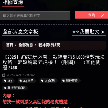
【陳順堪】星匯娛樂城出金幾次後贏錢就不給出
相關查詢
被騙資金
ALYWS是詐騙嗎 （ALYWS）無法出金 請小心群組暗椿
者免費援助賴zg369）當當詐騙 當當是不是詐騙 當
金
【陳順堪】黑網出金幾次後贏了就不出金出
當是真的嗎 當當是詐騙嗎 六旬老婦深信當當高獲
【玩運彩】
查詢
利回報被騙的家破人亡
【asd】唬爛不出金黑網垃圾平台
【蘇俊曄】所以會出金嗎現在也是一樣的狀況
【侯依揚】廢物喔
全部消息文章板
⭐⭐我要貼文 ➤
首頁
全部消息
戰神賽特試玩
【2025】ATG試玩必看！戰神賽特51,000倍數玩法
攻略，輕鬆稱霸老虎機！（附圖） #其他問
題 3466
2025-08-08 12:09:07
atg
atg電子
atg試玩
戰神賽特
戰神賽特試玩
內容：
想找一款刺激又高回報的老虎機遊...