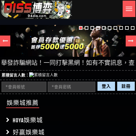
Togg
navig
發詐騙網站！一同打擊黑網！如有不實訊息，查證後立
累積留言人數：
登入
註冊
娛樂城推薦
HOYA娛樂城
好贏娛樂城