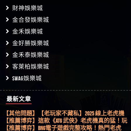
財神娛樂城
金合發娛樂城
金禾娛樂城
金好勝娛樂城
金禾泰娛樂城
客萊柏娛樂城
SWAG娛樂城
最新文章
【其他問題】用理性數據指路，開啟你的高回報
娛樂之旅
【其他問題】【老玩家不藏私】2025 線上老虎機
這樣挑！RTP、波動率和平台安全的全攻略！
【推薦博弈】這款《ATG 武俠》老虎機真的猛！玩
過才知道什麼叫超過3萬種中獎方式！
【推薦博弈】BNG電子遊戲完整攻略！熱門老虎