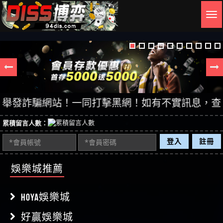
Togg
navig
發詐騙網站！一同打擊黑網！如有不實訊息，查證後立
累積留言人數：
登入
註冊
娛樂城推薦
HOYA娛樂城
好贏娛樂城