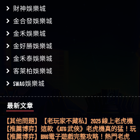
財神娛樂城
金合發娛樂城
金禾娛樂城
金好勝娛樂城
金禾泰娛樂城
客萊柏娛樂城
SWAG娛樂城
最新文章
【其他問題】用理性數據指路，開啟你的高回報
娛樂之旅
【其他問題】【老玩家不藏私】2025 線上老虎機
這樣挑！RTP、波動率和平台安全的全攻略！
【推薦博弈】這款《ATG 武俠》老虎機真的猛！玩
過才知道什麼叫超過3萬種中獎方式！
【推薦博弈】BNG電子遊戲完整攻略！熱門老虎