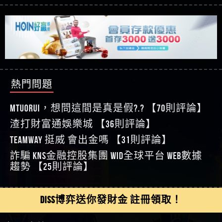
【玩運彩】
利回報被騙的家破人亡
這樣挑！RTP、波動率和平台安全的全攻略！
【推薦博弈】這款《ATG 武俠》老虎機真的猛！玩
【asd】唬爛不出金黑網垃圾平台
過才知道什麼叫超過3萬種中獎方式！
【推薦博弈】BNG電子遊戲完整攻略！熱門老虎
【蘇俊曄】所以會出金嗎現在也是一樣的狀況
機、集鴻運玩法、獨家試玩一次看！
【其他問題】【2025】ATG試玩必看！戰神賽特
【侯依揚】廢物喔
51,000倍數玩法攻略，輕鬆稱霸老虎機！
【其他問題】「拆解力智投資詐騙套路緊急追討
【傑】推代理真的好相處
賴zg369」力智投資是不是詐騙 力智投資是真的嗎
【其他問題】 【遇天盛商行詐騙追回資金賴
【盧鴻傑】請問一下100多萬會出金嗎，有誰可以
力智投資是詐騙嗎 南部老翁還在癡迷力智投資高
zg369】天盛商行詐騙 天盛商行是不是詐騙 天盛商
【其他問題】 受害者援助賴【zg369】退休老翁被
回答
【王亞廷】LINE:kK605638
回報獲利 請不要在匯款
行是真的嗎 天盛商行是詐騙嗎 被天盛商行詐騙一
大戶e點靈詐騙痛不欲生 大戶e點靈是真的嗎 大戶e
【其他問題】 弘記投資詐騙持續收割國人中【免
熱門問題
【王亞廷】#免費手遊#錢龍皇ONLINE#http
招教你拿回
點靈是不是詐騙 大戶e點靈是詐騙嗎 大戶e點靈無
費討回資金賴zg369】弘記投資是詐騙嗎 弘記投資
【其他問題】 被騙追回賴【zg369】KnTop利用新型
【傑】真的
法出金 （大戶e點靈）教你如何規避詐騙陷阱
是不是詐騙 弘記投資是真的嗎 被弘記投資詐騙的
詐騙手法欺詐群眾 KnTop是真的嗎 KnTop是不是詐騙
【其他問題】機台運算專案詐騙持續收割國人中
MTUORUi，想問這間是真是假?.? 【70則評論】
【蔡如軒】黑網一個呵呵
錢怎麼辦 本文教你如何拿回被騙資金
KnTop是詐騙嗎 【KnTop】KnTop無法出金 被KnTop詐騙
【免費討回資金賴zg369】機台運算專案是詐騙嗎
【其他問題】 Hoyabit詐騙持續收割國人中【免費
渣打財富通娛樂城 【36則評論】
【Wei】讚
的錢一招拿回
機台運算專案是不是詐騙 機台運算專案是真的嗎
討回資金賴zg369】Hoyabit是詐騙嗎 Hoyabit是不是詐
【其他問題】KS.M多元化行銷詐騙持續收割國人
【沈樂慧】又是九州??爛死了黑網不要玩
TEAMWAY 挺威 會出金嗎 【31則評論】
被機台運算專案詐騙的錢怎麼辦 本文教你如何拿
騙 Hoyabit是真的嗎 被HoyabitHoyabit詐騙的錢怎麼辦
中【免費討回資金賴zg369】KS.M多元化行銷是詐
【其他問題】免費追回賴「zg369」深度解析野原
【林伊依】爛死了拉贏錢直接鎖帳號可以去吃屎
詐騙 kns金融控股集團 WID全球平台 WEB數據
回被騙資金
本文教你如何拿回被騙資金
騙嗎 KS.M多元化行銷是不是詐騙 KS.M多元化行銷是
家 Family & Love如何詐騙 野原家 Family & Love是不是詐
【其他問題】元盈橋詐騙持續收割國人中【免費
【陳靜茹】推薦小畢，我也是小畢的會員～～
趨勢 【25則評論】
真的嗎 被KS.M多元化行銷詐騙的錢怎麼辦 本文教
騙 野原家 Family & Love是真的嗎 野原家 Family & Love是
討回資金賴zg369】元盈橋是詐騙嗎 元盈橋是不是
【其他問題】被騙追回賴【zg369】M.L.Edge利用新
【黃家羭】推推
你如何拿回被騙資金
詐騙嗎 165多次通報野原家 Family & Love是詐騙平台
詐騙 元盈橋是真的嗎 被元盈橋詐騙的錢怎麼辦
型詐騙手法欺詐群眾 M.L.Edge是真的嗎 M.L.Edge是不
【其他問題】 Robinhood詐騙持續收割國人中【免
【AVA娛樂城】還會自己做假對話來毀謗欸哈哈哈
請遠離
本文教你如何拿回被騙資金
是詐騙 M.L.Edge是詐騙嗎 【M.L.Edge】M.L.Edge無法出
費討回資金賴zg369】Robinhood是詐騙嗎 Robinhood是
【其他問題】FLTO詐騙持續收割國人中【免費討回
DISS博弈送你發財金 註冊領取！
好厲
【陳順堪】黑網不出金
金 被M.L.Edge詐騙的錢一招拿回
不是詐騙 Robinhood是真的嗎 被Robinhood詐騙的錢怎
資金賴zg369】FLTO是詐騙嗎 FLTO是不是詐騙 FLTO是
【其他問題】 遇詐騙求救賴【zg369】八旬老翁被
【黃伊珊】不推薦爛公司
麼辦 本文教你如何拿回被騙資金
真的嗎 被FLTO詐騙的錢怎麼辦 本文教你如何拿回
ALYWS詐騙家破人亡 ALYWS是真的嗎 ALYWS是不是詐騙
【其他問題】 一招教你揭秘新型詐騙手法 （受害