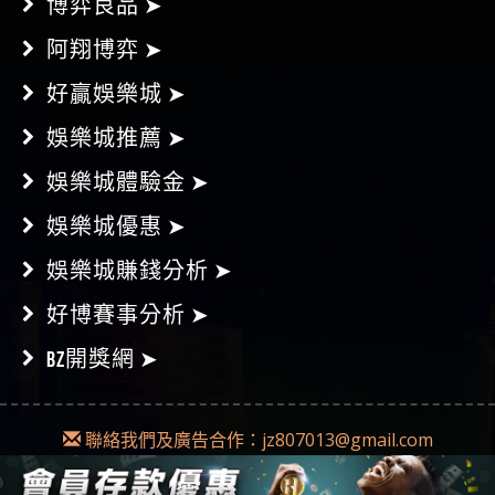
博弈良品 ➤
阿翔博弈 ➤
好贏娛樂城 ➤
娛樂城推薦 ➤
娛樂城體驗金 ➤
娛樂城優惠 ➤
娛樂城賺錢分析 ➤
好博賽事分析 ➤
BZ開獎網 ➤
聯絡我們及廣告合作：
jz807013@gmail.com
Copyright © 2018-2019
Diss博弈
|
網站地圖