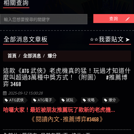
【陳順堪】星匯娛樂城出金幾次後贏錢就不給出
相關查詢
被騙資金
ALYWS是詐騙嗎 （ALYWS）無法出金 請小心群組暗椿
者免費援助賴zg369）當當詐騙 當當是不是詐騙 當
金
【陳順堪】黑網出金幾次後贏了就不出金出
當是真的嗎 當當是詐騙嗎 六旬老婦深信當當高獲
【玩運彩】
查詢
利回報被騙的家破人亡
【asd】唬爛不出金黑網垃圾平台
【蘇俊曄】所以會出金嗎現在也是一樣的狀況
【侯依揚】廢物喔
全部消息文章板
⭐⭐我要貼文 ➤
首頁
全部消息
爆分
這款《ATG 武俠》老虎機真的猛！玩過才知道什
麼叫超過3萬種中獎方式！（附圖） #推薦博
弈 3468
2025-09-12 15:00:28
ATG武俠
ATG電子
試玩
攻略
爆分
哈囉大家！最近被朋友推薦玩了款新的老虎機...
《 閱讀內文 - 推薦博弈#3468 》