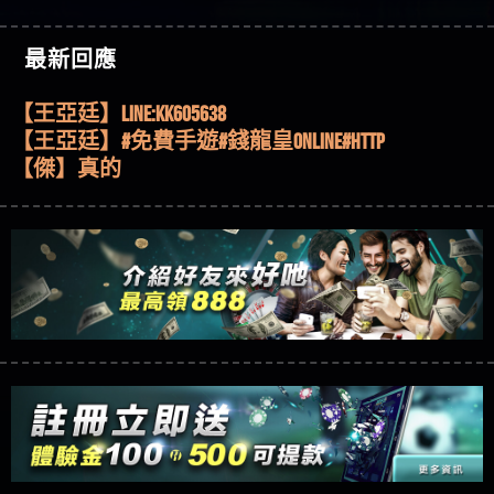
機、集鴻運玩法、獨家試玩一次看！
【其他問題】【2025】ATG試玩必看！戰神賽特
51,000倍數玩法攻略，輕鬆稱霸老虎機！
【其他問題】「拆解力智投資詐騙套路緊急追討
【傑】推代理真的好相處
最新回應
賴zg369」力智投資是不是詐騙 力智投資是真的嗎
【其他問題】 【遇天盛商行詐騙追回資金賴
【盧鴻傑】請問一下100多萬會出金嗎，有誰可以
力智投資是詐騙嗎 南部老翁還在癡迷力智投資高
zg369】天盛商行詐騙 天盛商行是不是詐騙 天盛商
【其他問題】 受害者援助賴【zg369】退休老翁被
回答
【王亞廷】LINE:kK605638
回報獲利 請不要在匯款
行是真的嗎 天盛商行是詐騙嗎 被天盛商行詐騙一
大戶e點靈詐騙痛不欲生 大戶e點靈是真的嗎 大戶e
【其他問題】 弘記投資詐騙持續收割國人中【免
【王亞廷】#免費手遊#錢龍皇ONLINE#http
招教你拿回
點靈是不是詐騙 大戶e點靈是詐騙嗎 大戶e點靈無
費討回資金賴zg369】弘記投資是詐騙嗎 弘記投資
【其他問題】 被騙追回賴【zg369】KnTop利用新型
【傑】真的
法出金 （大戶e點靈）教你如何規避詐騙陷阱
是不是詐騙 弘記投資是真的嗎 被弘記投資詐騙的
詐騙手法欺詐群眾 KnTop是真的嗎 KnTop是不是詐騙
【其他問題】機台運算專案詐騙持續收割國人中
【蔡如軒】黑網一個呵呵
錢怎麼辦 本文教你如何拿回被騙資金
KnTop是詐騙嗎 【KnTop】KnTop無法出金 被KnTop詐騙
【免費討回資金賴zg369】機台運算專案是詐騙嗎
【其他問題】 Hoyabit詐騙持續收割國人中【免費
【Wei】讚
的錢一招拿回
機台運算專案是不是詐騙 機台運算專案是真的嗎
討回資金賴zg369】Hoyabit是詐騙嗎 Hoyabit是不是詐
【其他問題】KS.M多元化行銷詐騙持續收割國人
【沈樂慧】又是九州??爛死了黑網不要玩
被機台運算專案詐騙的錢怎麼辦 本文教你如何拿
騙 Hoyabit是真的嗎 被HoyabitHoyabit詐騙的錢怎麼辦
中【免費討回資金賴zg369】KS.M多元化行銷是詐
【其他問題】免費追回賴「zg369」深度解析野原
【林伊依】爛死了拉贏錢直接鎖帳號可以去吃屎
回被騙資金
本文教你如何拿回被騙資金
騙嗎 KS.M多元化行銷是不是詐騙 KS.M多元化行銷是
家 Family & Love如何詐騙 野原家 Family & Love是不是詐
【其他問題】元盈橋詐騙持續收割國人中【免費
【陳靜茹】推薦小畢，我也是小畢的會員～～
真的嗎 被KS.M多元化行銷詐騙的錢怎麼辦 本文教
騙 野原家 Family & Love是真的嗎 野原家 Family & Love是
討回資金賴zg369】元盈橋是詐騙嗎 元盈橋是不是
【其他問題】被騙追回賴【zg369】M.L.Edge利用新
【黃家羭】推推
你如何拿回被騙資金
詐騙嗎 165多次通報野原家 Family & Love是詐騙平台
詐騙 元盈橋是真的嗎 被元盈橋詐騙的錢怎麼辦
型詐騙手法欺詐群眾 M.L.Edge是真的嗎 M.L.Edge是不
【其他問題】 Robinhood詐騙持續收割國人中【免
【AVA娛樂城】還會自己做假對話來毀謗欸哈哈哈
請遠離
本文教你如何拿回被騙資金
是詐騙 M.L.Edge是詐騙嗎 【M.L.Edge】M.L.Edge無法出
費討回資金賴zg369】Robinhood是詐騙嗎 Robinhood是
【其他問題】FLTO詐騙持續收割國人中【免費討回
好厲
【陳順堪】黑網不出金
金 被M.L.Edge詐騙的錢一招拿回
不是詐騙 Robinhood是真的嗎 被Robinhood詐騙的錢怎
資金賴zg369】FLTO是詐騙嗎 FLTO是不是詐騙 FLTO是
【其他問題】 遇詐騙求救賴【zg369】八旬老翁被
【黃伊珊】不推薦爛公司
麼辦 本文教你如何拿回被騙資金
真的嗎 被FLTO詐騙的錢怎麼辦 本文教你如何拿回
ALYWS詐騙家破人亡 ALYWS是真的嗎 ALYWS是不是詐騙
【其他問題】 一招教你揭秘新型詐騙手法 （受害
【陳順堪】星匯娛樂城出金幾次後贏錢就不給出
被騙資金
ALYWS是詐騙嗎 （ALYWS）無法出金 請小心群組暗椿
者免費援助賴zg369）當當詐騙 當當是不是詐騙 當
【其他問題】用理性數據指路，開啟你的高回報
金
【陳順堪】黑網出金幾次後贏了就不出金出
當是真的嗎 當當是詐騙嗎 六旬老婦深信當當高獲
娛樂之旅
【其他問題】【老玩家不藏私】2025 線上老虎機