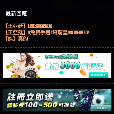
機、集鴻運玩法、獨家試玩一次看！
【其他問題】【2025】ATG試玩必看！戰神賽特
51,000倍數玩法攻略，輕鬆稱霸老虎機！
【其他問題】「拆解力智投資詐騙套路緊急追討
【傑】推代理真的好相處
最新回應
賴zg369」力智投資是不是詐騙 力智投資是真的嗎
【其他問題】 【遇天盛商行詐騙追回資金賴
【盧鴻傑】請問一下100多萬會出金嗎，有誰可以
力智投資是詐騙嗎 南部老翁還在癡迷力智投資高
zg369】天盛商行詐騙 天盛商行是不是詐騙 天盛商
【其他問題】 受害者援助賴【zg369】退休老翁被
回答
【王亞廷】LINE:kK605638
回報獲利 請不要在匯款
行是真的嗎 天盛商行是詐騙嗎 被天盛商行詐騙一
大戶e點靈詐騙痛不欲生 大戶e點靈是真的嗎 大戶e
【其他問題】 弘記投資詐騙持續收割國人中【免
【王亞廷】#免費手遊#錢龍皇ONLINE#http
招教你拿回
點靈是不是詐騙 大戶e點靈是詐騙嗎 大戶e點靈無
費討回資金賴zg369】弘記投資是詐騙嗎 弘記投資
【其他問題】 被騙追回賴【zg369】KnTop利用新型
【傑】真的
法出金 （大戶e點靈）教你如何規避詐騙陷阱
是不是詐騙 弘記投資是真的嗎 被弘記投資詐騙的
詐騙手法欺詐群眾 KnTop是真的嗎 KnTop是不是詐騙
【其他問題】機台運算專案詐騙持續收割國人中
【蔡如軒】黑網一個呵呵
錢怎麼辦 本文教你如何拿回被騙資金
KnTop是詐騙嗎 【KnTop】KnTop無法出金 被KnTop詐騙
【免費討回資金賴zg369】機台運算專案是詐騙嗎
【其他問題】 Hoyabit詐騙持續收割國人中【免費
【Wei】讚
的錢一招拿回
機台運算專案是不是詐騙 機台運算專案是真的嗎
討回資金賴zg369】Hoyabit是詐騙嗎 Hoyabit是不是詐
【其他問題】KS.M多元化行銷詐騙持續收割國人
【沈樂慧】又是九州??爛死了黑網不要玩
被機台運算專案詐騙的錢怎麼辦 本文教你如何拿
騙 Hoyabit是真的嗎 被HoyabitHoyabit詐騙的錢怎麼辦
中【免費討回資金賴zg369】KS.M多元化行銷是詐
【其他問題】免費追回賴「zg369」深度解析野原
【林伊依】爛死了拉贏錢直接鎖帳號可以去吃屎
回被騙資金
本文教你如何拿回被騙資金
騙嗎 KS.M多元化行銷是不是詐騙 KS.M多元化行銷是
家 Family & Love如何詐騙 野原家 Family & Love是不是詐
【其他問題】元盈橋詐騙持續收割國人中【免費
【陳靜茹】推薦小畢，我也是小畢的會員～～
真的嗎 被KS.M多元化行銷詐騙的錢怎麼辦 本文教
騙 野原家 Family & Love是真的嗎 野原家 Family & Love是
討回資金賴zg369】元盈橋是詐騙嗎 元盈橋是不是
【其他問題】被騙追回賴【zg369】M.L.Edge利用新
【黃家羭】推推
你如何拿回被騙資金
詐騙嗎 165多次通報野原家 Family & Love是詐騙平台
詐騙 元盈橋是真的嗎 被元盈橋詐騙的錢怎麼辦
型詐騙手法欺詐群眾 M.L.Edge是真的嗎 M.L.Edge是不
【其他問題】 Robinhood詐騙持續收割國人中【免
【AVA娛樂城】還會自己做假對話來毀謗欸哈哈哈
請遠離
本文教你如何拿回被騙資金
是詐騙 M.L.Edge是詐騙嗎 【M.L.Edge】M.L.Edge無法出
費討回資金賴zg369】Robinhood是詐騙嗎 Robinhood是
【其他問題】FLTO詐騙持續收割國人中【免費討回
好厲
【陳順堪】黑網不出金
金 被M.L.Edge詐騙的錢一招拿回
不是詐騙 Robinhood是真的嗎 被Robinhood詐騙的錢怎
資金賴zg369】FLTO是詐騙嗎 FLTO是不是詐騙 FLTO是
【其他問題】 遇詐騙求救賴【zg369】八旬老翁被
【黃伊珊】不推薦爛公司
麼辦 本文教你如何拿回被騙資金
真的嗎 被FLTO詐騙的錢怎麼辦 本文教你如何拿回
ALYWS詐騙家破人亡 ALYWS是真的嗎 ALYWS是不是詐騙
【其他問題】 一招教你揭秘新型詐騙手法 （受害
【陳順堪】星匯娛樂城出金幾次後贏錢就不給出
被騙資金
ALYWS是詐騙嗎 （ALYWS）無法出金 請小心群組暗椿
者免費援助賴zg369）當當詐騙 當當是不是詐騙 當
【其他問題】用理性數據指路，開啟你的高回報
金
【陳順堪】黑網出金幾次後贏了就不出金出
當是真的嗎 當當是詐騙嗎 六旬老婦深信當當高獲
娛樂之旅
【其他問題】【老玩家不藏私】2025 線上老虎機