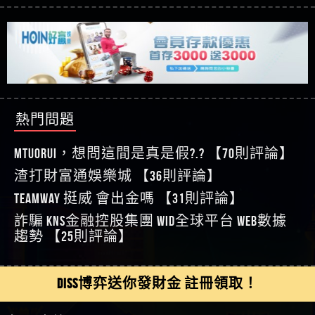
【玩運彩】
利回報被騙的家破人亡
這樣挑！RTP、波動率和平台安全的全攻略！
【推薦博弈】這款《ATG 武俠》老虎機真的猛！玩
【asd】唬爛不出金黑網垃圾平台
過才知道什麼叫超過3萬種中獎方式！
【推薦博弈】BNG電子遊戲完整攻略！熱門老虎
【蘇俊曄】所以會出金嗎現在也是一樣的狀況
機、集鴻運玩法、獨家試玩一次看！
【其他問題】【2025】ATG試玩必看！戰神賽特
【侯依揚】廢物喔
51,000倍數玩法攻略，輕鬆稱霸老虎機！
【其他問題】「拆解力智投資詐騙套路緊急追討
【傑】推代理真的好相處
賴zg369」力智投資是不是詐騙 力智投資是真的嗎
【其他問題】 【遇天盛商行詐騙追回資金賴
【盧鴻傑】請問一下100多萬會出金嗎，有誰可以
力智投資是詐騙嗎 南部老翁還在癡迷力智投資高
zg369】天盛商行詐騙 天盛商行是不是詐騙 天盛商
【其他問題】 受害者援助賴【zg369】退休老翁被
回答
【王亞廷】LINE:kK605638
回報獲利 請不要在匯款
行是真的嗎 天盛商行是詐騙嗎 被天盛商行詐騙一
大戶e點靈詐騙痛不欲生 大戶e點靈是真的嗎 大戶e
【其他問題】 弘記投資詐騙持續收割國人中【免
【王亞廷】#免費手遊#錢龍皇ONLINE#http
招教你拿回
點靈是不是詐騙 大戶e點靈是詐騙嗎 大戶e點靈無
費討回資金賴zg369】弘記投資是詐騙嗎 弘記投資
【其他問題】 被騙追回賴【zg369】KnTop利用新型
熱門問題
【傑】真的
法出金 （大戶e點靈）教你如何規避詐騙陷阱
是不是詐騙 弘記投資是真的嗎 被弘記投資詐騙的
詐騙手法欺詐群眾 KnTop是真的嗎 KnTop是不是詐騙
【其他問題】機台運算專案詐騙持續收割國人中
【蔡如軒】黑網一個呵呵
錢怎麼辦 本文教你如何拿回被騙資金
KnTop是詐騙嗎 【KnTop】KnTop無法出金 被KnTop詐騙
【免費討回資金賴zg369】機台運算專案是詐騙嗎
【其他問題】 Hoyabit詐騙持續收割國人中【免費
MTUORUi，想問這間是真是假?.? 【70則評論】
【Wei】讚
的錢一招拿回
機台運算專案是不是詐騙 機台運算專案是真的嗎
討回資金賴zg369】Hoyabit是詐騙嗎 Hoyabit是不是詐
【其他問題】KS.M多元化行銷詐騙持續收割國人
【沈樂慧】又是九州??爛死了黑網不要玩
渣打財富通娛樂城 【36則評論】
被機台運算專案詐騙的錢怎麼辦 本文教你如何拿
騙 Hoyabit是真的嗎 被HoyabitHoyabit詐騙的錢怎麼辦
中【免費討回資金賴zg369】KS.M多元化行銷是詐
【其他問題】免費追回賴「zg369」深度解析野原
【林伊依】爛死了拉贏錢直接鎖帳號可以去吃屎
TEAMWAY 挺威 會出金嗎 【31則評論】
回被騙資金
本文教你如何拿回被騙資金
騙嗎 KS.M多元化行銷是不是詐騙 KS.M多元化行銷是
家 Family & Love如何詐騙 野原家 Family & Love是不是詐
【其他問題】元盈橋詐騙持續收割國人中【免費
【陳靜茹】推薦小畢，我也是小畢的會員～～
真的嗎 被KS.M多元化行銷詐騙的錢怎麼辦 本文教
騙 野原家 Family & Love是真的嗎 野原家 Family & Love是
討回資金賴zg369】元盈橋是詐騙嗎 元盈橋是不是
【其他問題】被騙追回賴【zg369】M.L.Edge利用新
詐騙 kns金融控股集團 WID全球平台 WEB數據
【黃家羭】推推
你如何拿回被騙資金
詐騙嗎 165多次通報野原家 Family & Love是詐騙平台
詐騙 元盈橋是真的嗎 被元盈橋詐騙的錢怎麼辦
型詐騙手法欺詐群眾 M.L.Edge是真的嗎 M.L.Edge是不
【其他問題】 Robinhood詐騙持續收割國人中【免
趨勢 【25則評論】
【AVA娛樂城】還會自己做假對話來毀謗欸哈哈哈
請遠離
本文教你如何拿回被騙資金
是詐騙 M.L.Edge是詐騙嗎 【M.L.Edge】M.L.Edge無法出
費討回資金賴zg369】Robinhood是詐騙嗎 Robinhood是
【其他問題】FLTO詐騙持續收割國人中【免費討回
好厲
【陳順堪】黑網不出金
金 被M.L.Edge詐騙的錢一招拿回
不是詐騙 Robinhood是真的嗎 被Robinhood詐騙的錢怎
資金賴zg369】FLTO是詐騙嗎 FLTO是不是詐騙 FLTO是
【其他問題】 遇詐騙求救賴【zg369】八旬老翁被
【黃伊珊】不推薦爛公司
DISS博弈送你發財金 註冊領取！
麼辦 本文教你如何拿回被騙資金
真的嗎 被FLTO詐騙的錢怎麼辦 本文教你如何拿回
ALYWS詐騙家破人亡 ALYWS是真的嗎 ALYWS是不是詐騙
【其他問題】 一招教你揭秘新型詐騙手法 （受害