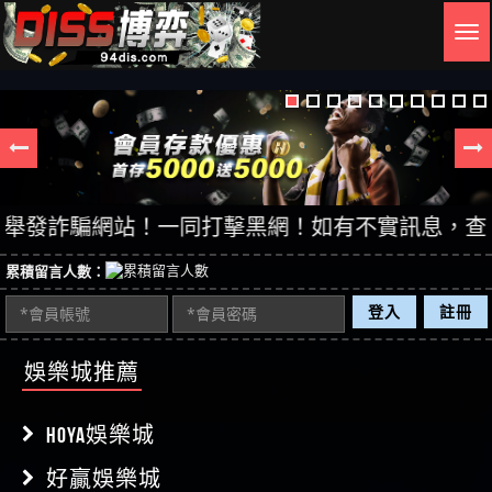
Togg
navig
發詐騙網站！一同打擊黑網！如有不實訊息，查證後立
累積留言人數：
登入
註冊
娛樂城推薦
HOYA娛樂城
好贏娛樂城