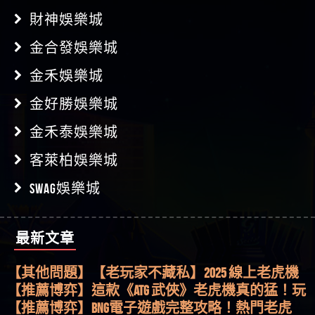
財神娛樂城
金合發娛樂城
金禾娛樂城
金好勝娛樂城
金禾泰娛樂城
客萊柏娛樂城
SWAG娛樂城
最新文章
【其他問題】用理性數據指路，開啟你的高回報
娛樂之旅
【其他問題】【老玩家不藏私】2025 線上老虎機
這樣挑！RTP、波動率和平台安全的全攻略！
【推薦博弈】這款《ATG 武俠》老虎機真的猛！玩
過才知道什麼叫超過3萬種中獎方式！
【推薦博弈】BNG電子遊戲完整攻略！熱門老虎