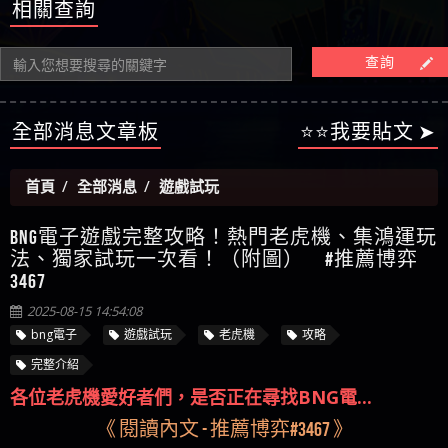
【陳順堪】星匯娛樂城出金幾次後贏錢就不給出
被騙資金
ALYWS是詐騙嗎 （ALYWS）無法出金 請小心群組暗椿
者免費援助賴zg369）當當詐騙 當當是不是詐騙 當
金
【陳順堪】黑網出金幾次後贏了就不出金出
當是真的嗎 當當是詐騙嗎 六旬老婦深信當當高獲
相關查詢
【玩運彩】
利回報被騙的家破人亡
【asd】唬爛不出金黑網垃圾平台
查詢
【蘇俊曄】所以會出金嗎現在也是一樣的狀況
【侯依揚】廢物喔
全部消息文章板
⭐⭐我要貼文 ➤
首頁
全部消息
遊戲試玩
BNG電子遊戲完整攻略！熱門老虎機、集鴻運玩
法、獨家試玩一次看！（附圖） #推薦博弈
3467
2025-08-15 14:54:08
bng電子
遊戲試玩
老虎機
攻略
完整介紹
各位老虎機愛好者們，是否正在尋找BNG電...