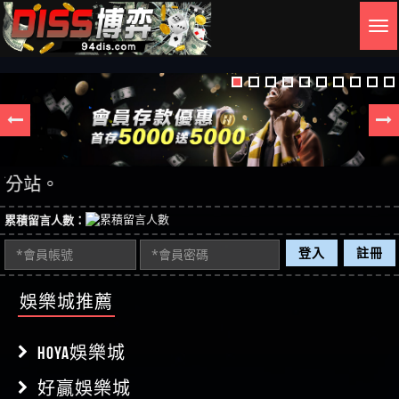
Togg
navig
站。
累積留言人數：
登入
註冊
娛樂城推薦
HOYA娛樂城
好贏娛樂城