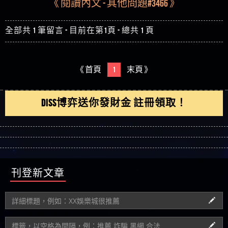
《 閱讀內文 - 其他問題#3466 》
全部共 1 筆留言 - 目前在第1頁 - 總共 1 頁
《 首頁
1
末頁 》
DISS博弈送你發財金 註冊領取！
刊登新文章