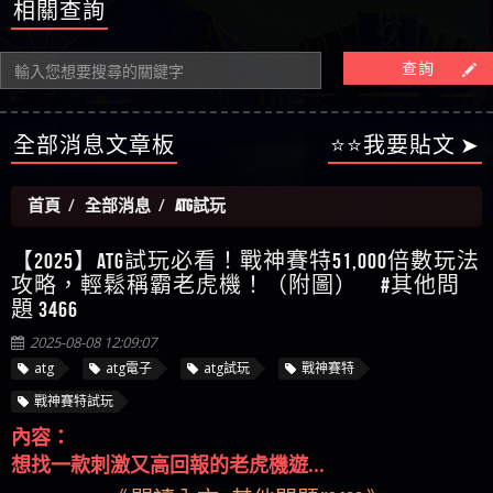
相關查詢
查詢
全部消息文章板
⭐⭐我要貼文 ➤
首頁
全部消息
atg試玩
【2025】ATG試玩必看！戰神賽特51,000倍數玩法
攻略，輕鬆稱霸老虎機！（附圖） #其他問
題 3466
2025-08-08 12:09:07
atg
atg電子
atg試玩
戰神賽特
戰神賽特試玩
內容：
想找一款刺激又高回報的老虎機遊...