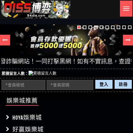
Togg
navig
騙網站！一同打擊黑網！如有不實訊息，查證後立即刪除
累積留言人數：
登入
註冊
娛樂城推薦
HOYA娛樂城
好贏娛樂城