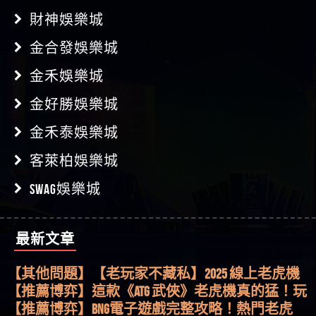
財神娛樂城
金合發娛樂城
金禾娛樂城
金好勝娛樂城
金禾泰娛樂城
客萊柏娛樂城
SWAG娛樂城
最新文章
【其他問題】用理性數據指路，開啟你的高回報
娛樂之旅
【其他問題】【老玩家不藏私】2025 線上老虎機
這樣挑！RTP、波動率和平台安全的全攻略！
【推薦博弈】這款《ATG 武俠》老虎機真的猛！玩
過才知道什麼叫超過3萬種中獎方式！
【推薦博弈】BNG電子遊戲完整攻略！熱門老虎