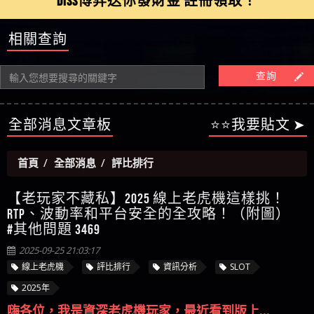
DISS博弈送你發財金 註冊領取！
【陳順堪】星匯娛樂城出金幾次後贏錢就不給出
被騙資金
ALYWS是詐騙嗎 （ALYWS）無法出金 請小心群組暗椿
者免費援助賴zg369）當當詐騙 當當是不是詐騙 當
金
【陳順堪】黑網出金幾次後贏了就不出金出
當是真的嗎 當當是詐騙嗎 六旬老婦深信當當高獲
相關查詢
【玩運彩】
利回報被騙的家破人亡
【asd】唬爛不出金黑網垃圾平台
【蘇俊曄】所以會出金嗎現在也是一樣的狀況
查詢
【侯依揚】廢物喔
全部消息文章板
⭐⭐我要貼文 ➤
首頁
全部消息
評比排行
【老玩家不藏私】2025 線上老虎機這樣挑！
RTP、波動率和平台安全的全攻略！（附圖）
#其他問題 3469
2025-09-25 21:03:17
線上老虎機
評比排行
資訊分析
SLOT
2025年
嗨各位，我是資深老虎機玩家，最近看到版上...