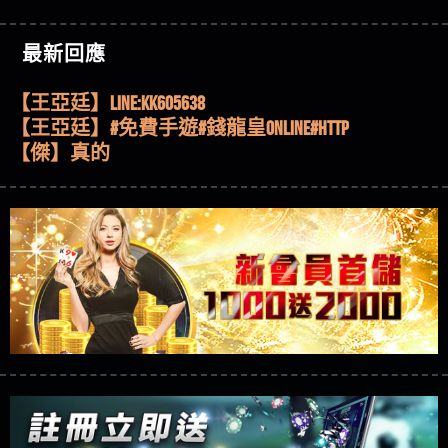
機、集鴻運玩法、獨家試玩一次看！
【其他問題】【2025】ATG試玩必看！戰神賽特
51,000倍數玩法攻略，輕鬆稱霸老虎機！
【其他問題】「拆解力智投資詐騙套路緊急追討
【傑】推代理真的好相處
最新回應
賴zg369」力智投資是不是詐騙 力智投資是真的嗎
【其他問題】 【遇天盛商行詐騙追回資金賴
【盧鴻傑】請問一下100多萬會出金嗎，有誰可以
力智投資是詐騙嗎 南部老翁還在癡迷力智投資高
zg369】天盛商行詐騙 天盛商行是不是詐騙 天盛商
【其他問題】 受害者援助賴【zg369】退休老翁被
回答
【王亞廷】LINE:kK605638
回報獲利 請不要在匯款
行是真的嗎 天盛商行是詐騙嗎 被天盛商行詐騙一
大戶e點靈詐騙痛不欲生 大戶e點靈是真的嗎 大戶e
【其他問題】 弘記投資詐騙持續收割國人中【免
【王亞廷】#免費手遊#錢龍皇ONLINE#http
招教你拿回
點靈是不是詐騙 大戶e點靈是詐騙嗎 大戶e點靈無
費討回資金賴zg369】弘記投資是詐騙嗎 弘記投資
【其他問題】 被騙追回賴【zg369】KnTop利用新型
【傑】真的
法出金 （大戶e點靈）教你如何規避詐騙陷阱
是不是詐騙 弘記投資是真的嗎 被弘記投資詐騙的
詐騙手法欺詐群眾 KnTop是真的嗎 KnTop是不是詐騙
【其他問題】機台運算專案詐騙持續收割國人中
【蔡如軒】黑網一個呵呵
錢怎麼辦 本文教你如何拿回被騙資金
KnTop是詐騙嗎 【KnTop】KnTop無法出金 被KnTop詐騙
【免費討回資金賴zg369】機台運算專案是詐騙嗎
【其他問題】 Hoyabit詐騙持續收割國人中【免費
【Wei】讚
的錢一招拿回
機台運算專案是不是詐騙 機台運算專案是真的嗎
討回資金賴zg369】Hoyabit是詐騙嗎 Hoyabit是不是詐
【其他問題】KS.M多元化行銷詐騙持續收割國人
【沈樂慧】又是九州??爛死了黑網不要玩
被機台運算專案詐騙的錢怎麼辦 本文教你如何拿
騙 Hoyabit是真的嗎 被HoyabitHoyabit詐騙的錢怎麼辦
中【免費討回資金賴zg369】KS.M多元化行銷是詐
【其他問題】免費追回賴「zg369」深度解析野原
【林伊依】爛死了拉贏錢直接鎖帳號可以去吃屎
回被騙資金
本文教你如何拿回被騙資金
騙嗎 KS.M多元化行銷是不是詐騙 KS.M多元化行銷是
家 Family & Love如何詐騙 野原家 Family & Love是不是詐
【其他問題】元盈橋詐騙持續收割國人中【免費
【陳靜茹】推薦小畢，我也是小畢的會員～～
真的嗎 被KS.M多元化行銷詐騙的錢怎麼辦 本文教
騙 野原家 Family & Love是真的嗎 野原家 Family & Love是
討回資金賴zg369】元盈橋是詐騙嗎 元盈橋是不是
【其他問題】被騙追回賴【zg369】M.L.Edge利用新
【黃家羭】推推
你如何拿回被騙資金
詐騙嗎 165多次通報野原家 Family & Love是詐騙平台
詐騙 元盈橋是真的嗎 被元盈橋詐騙的錢怎麼辦
型詐騙手法欺詐群眾 M.L.Edge是真的嗎 M.L.Edge是不
【其他問題】 Robinhood詐騙持續收割國人中【免
【AVA娛樂城】還會自己做假對話來毀謗欸哈哈哈
請遠離
本文教你如何拿回被騙資金
是詐騙 M.L.Edge是詐騙嗎 【M.L.Edge】M.L.Edge無法出
費討回資金賴zg369】Robinhood是詐騙嗎 Robinhood是
【其他問題】FLTO詐騙持續收割國人中【免費討回
好厲
【陳順堪】黑網不出金
金 被M.L.Edge詐騙的錢一招拿回
不是詐騙 Robinhood是真的嗎 被Robinhood詐騙的錢怎
資金賴zg369】FLTO是詐騙嗎 FLTO是不是詐騙 FLTO是
【其他問題】 遇詐騙求救賴【zg369】八旬老翁被
【黃伊珊】不推薦爛公司
麼辦 本文教你如何拿回被騙資金
真的嗎 被FLTO詐騙的錢怎麼辦 本文教你如何拿回
ALYWS詐騙家破人亡 ALYWS是真的嗎 ALYWS是不是詐騙
【其他問題】 一招教你揭秘新型詐騙手法 （受害
【陳順堪】星匯娛樂城出金幾次後贏錢就不給出
被騙資金
ALYWS是詐騙嗎 （ALYWS）無法出金 請小心群組暗椿
者免費援助賴zg369）當當詐騙 當當是不是詐騙 當
【其他問題】用理性數據指路，開啟你的高回報
金
【陳順堪】黑網出金幾次後贏了就不出金出
當是真的嗎 當當是詐騙嗎 六旬老婦深信當當高獲
娛樂之旅
【其他問題】【老玩家不藏私】2025 線上老虎機