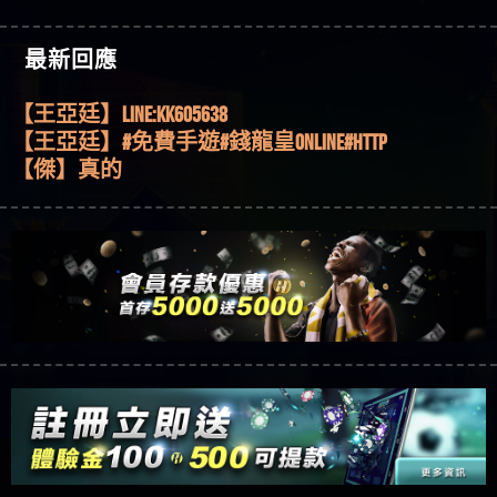
機、集鴻運玩法、獨家試玩一次看！
【其他問題】【2025】ATG試玩必看！戰神賽特
51,000倍數玩法攻略，輕鬆稱霸老虎機！
【其他問題】「拆解力智投資詐騙套路緊急追討
【傑】推代理真的好相處
最新回應
賴zg369」力智投資是不是詐騙 力智投資是真的嗎
【其他問題】 【遇天盛商行詐騙追回資金賴
【盧鴻傑】請問一下100多萬會出金嗎，有誰可以
力智投資是詐騙嗎 南部老翁還在癡迷力智投資高
zg369】天盛商行詐騙 天盛商行是不是詐騙 天盛商
【其他問題】 受害者援助賴【zg369】退休老翁被
回答
【王亞廷】LINE:kK605638
回報獲利 請不要在匯款
行是真的嗎 天盛商行是詐騙嗎 被天盛商行詐騙一
大戶e點靈詐騙痛不欲生 大戶e點靈是真的嗎 大戶e
【其他問題】 弘記投資詐騙持續收割國人中【免
【王亞廷】#免費手遊#錢龍皇ONLINE#http
招教你拿回
點靈是不是詐騙 大戶e點靈是詐騙嗎 大戶e點靈無
費討回資金賴zg369】弘記投資是詐騙嗎 弘記投資
【其他問題】 被騙追回賴【zg369】KnTop利用新型
【傑】真的
法出金 （大戶e點靈）教你如何規避詐騙陷阱
是不是詐騙 弘記投資是真的嗎 被弘記投資詐騙的
詐騙手法欺詐群眾 KnTop是真的嗎 KnTop是不是詐騙
【其他問題】機台運算專案詐騙持續收割國人中
【蔡如軒】黑網一個呵呵
錢怎麼辦 本文教你如何拿回被騙資金
KnTop是詐騙嗎 【KnTop】KnTop無法出金 被KnTop詐騙
【免費討回資金賴zg369】機台運算專案是詐騙嗎
【其他問題】 Hoyabit詐騙持續收割國人中【免費
【Wei】讚
的錢一招拿回
機台運算專案是不是詐騙 機台運算專案是真的嗎
討回資金賴zg369】Hoyabit是詐騙嗎 Hoyabit是不是詐
【其他問題】KS.M多元化行銷詐騙持續收割國人
【沈樂慧】又是九州??爛死了黑網不要玩
被機台運算專案詐騙的錢怎麼辦 本文教你如何拿
騙 Hoyabit是真的嗎 被HoyabitHoyabit詐騙的錢怎麼辦
中【免費討回資金賴zg369】KS.M多元化行銷是詐
【其他問題】免費追回賴「zg369」深度解析野原
【林伊依】爛死了拉贏錢直接鎖帳號可以去吃屎
回被騙資金
本文教你如何拿回被騙資金
騙嗎 KS.M多元化行銷是不是詐騙 KS.M多元化行銷是
家 Family & Love如何詐騙 野原家 Family & Love是不是詐
【其他問題】元盈橋詐騙持續收割國人中【免費
【陳靜茹】推薦小畢，我也是小畢的會員～～
真的嗎 被KS.M多元化行銷詐騙的錢怎麼辦 本文教
騙 野原家 Family & Love是真的嗎 野原家 Family & Love是
討回資金賴zg369】元盈橋是詐騙嗎 元盈橋是不是
【其他問題】被騙追回賴【zg369】M.L.Edge利用新
【黃家羭】推推
你如何拿回被騙資金
詐騙嗎 165多次通報野原家 Family & Love是詐騙平台
詐騙 元盈橋是真的嗎 被元盈橋詐騙的錢怎麼辦
型詐騙手法欺詐群眾 M.L.Edge是真的嗎 M.L.Edge是不
【其他問題】 Robinhood詐騙持續收割國人中【免
【AVA娛樂城】還會自己做假對話來毀謗欸哈哈哈
請遠離
本文教你如何拿回被騙資金
是詐騙 M.L.Edge是詐騙嗎 【M.L.Edge】M.L.Edge無法出
費討回資金賴zg369】Robinhood是詐騙嗎 Robinhood是
【其他問題】FLTO詐騙持續收割國人中【免費討回
好厲
【陳順堪】黑網不出金
金 被M.L.Edge詐騙的錢一招拿回
不是詐騙 Robinhood是真的嗎 被Robinhood詐騙的錢怎
資金賴zg369】FLTO是詐騙嗎 FLTO是不是詐騙 FLTO是
【其他問題】 遇詐騙求救賴【zg369】八旬老翁被
【黃伊珊】不推薦爛公司
麼辦 本文教你如何拿回被騙資金
真的嗎 被FLTO詐騙的錢怎麼辦 本文教你如何拿回
ALYWS詐騙家破人亡 ALYWS是真的嗎 ALYWS是不是詐騙
【其他問題】 一招教你揭秘新型詐騙手法 （受害
【陳順堪】星匯娛樂城出金幾次後贏錢就不給出
被騙資金
ALYWS是詐騙嗎 （ALYWS）無法出金 請小心群組暗椿
者免費援助賴zg369）當當詐騙 當當是不是詐騙 當
【其他問題】用理性數據指路，開啟你的高回報
金
【陳順堪】黑網出金幾次後贏了就不出金出
當是真的嗎 當當是詐騙嗎 六旬老婦深信當當高獲
娛樂之旅
【其他問題】【老玩家不藏私】2025 線上老虎機