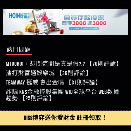
【玩運彩】
利回報被騙的家破人亡
這樣挑！RTP、波動率和平台安全的全攻略！
【推薦博弈】這款《ATG 武俠》老虎機真的猛！玩
【asd】唬爛不出金黑網垃圾平台
過才知道什麼叫超過3萬種中獎方式！
【推薦博弈】BNG電子遊戲完整攻略！熱門老虎
【蘇俊曄】所以會出金嗎現在也是一樣的狀況
機、集鴻運玩法、獨家試玩一次看！
【其他問題】【2025】ATG試玩必看！戰神賽特
【侯依揚】廢物喔
51,000倍數玩法攻略，輕鬆稱霸老虎機！
【其他問題】「拆解力智投資詐騙套路緊急追討
【傑】推代理真的好相處
賴zg369」力智投資是不是詐騙 力智投資是真的嗎
【其他問題】 【遇天盛商行詐騙追回資金賴
【盧鴻傑】請問一下100多萬會出金嗎，有誰可以
力智投資是詐騙嗎 南部老翁還在癡迷力智投資高
zg369】天盛商行詐騙 天盛商行是不是詐騙 天盛商
【其他問題】 受害者援助賴【zg369】退休老翁被
回答
【王亞廷】LINE:kK605638
回報獲利 請不要在匯款
行是真的嗎 天盛商行是詐騙嗎 被天盛商行詐騙一
大戶e點靈詐騙痛不欲生 大戶e點靈是真的嗎 大戶e
【其他問題】 弘記投資詐騙持續收割國人中【免
熱門問題
【王亞廷】#免費手遊#錢龍皇ONLINE#http
招教你拿回
點靈是不是詐騙 大戶e點靈是詐騙嗎 大戶e點靈無
費討回資金賴zg369】弘記投資是詐騙嗎 弘記投資
【其他問題】 被騙追回賴【zg369】KnTop利用新型
【傑】真的
法出金 （大戶e點靈）教你如何規避詐騙陷阱
是不是詐騙 弘記投資是真的嗎 被弘記投資詐騙的
詐騙手法欺詐群眾 KnTop是真的嗎 KnTop是不是詐騙
【其他問題】機台運算專案詐騙持續收割國人中
MTUORUi，想問這間是真是假?.? 【70則評論】
【蔡如軒】黑網一個呵呵
錢怎麼辦 本文教你如何拿回被騙資金
KnTop是詐騙嗎 【KnTop】KnTop無法出金 被KnTop詐騙
【免費討回資金賴zg369】機台運算專案是詐騙嗎
【其他問題】 Hoyabit詐騙持續收割國人中【免費
渣打財富通娛樂城 【36則評論】
【Wei】讚
的錢一招拿回
機台運算專案是不是詐騙 機台運算專案是真的嗎
討回資金賴zg369】Hoyabit是詐騙嗎 Hoyabit是不是詐
【其他問題】KS.M多元化行銷詐騙持續收割國人
【沈樂慧】又是九州??爛死了黑網不要玩
TEAMWAY 挺威 會出金嗎 【31則評論】
被機台運算專案詐騙的錢怎麼辦 本文教你如何拿
騙 Hoyabit是真的嗎 被HoyabitHoyabit詐騙的錢怎麼辦
中【免費討回資金賴zg369】KS.M多元化行銷是詐
【其他問題】免費追回賴「zg369」深度解析野原
【林伊依】爛死了拉贏錢直接鎖帳號可以去吃屎
詐騙 kns金融控股集團 WID全球平台 WEB數據
回被騙資金
本文教你如何拿回被騙資金
騙嗎 KS.M多元化行銷是不是詐騙 KS.M多元化行銷是
家 Family & Love如何詐騙 野原家 Family & Love是不是詐
【其他問題】元盈橋詐騙持續收割國人中【免費
【陳靜茹】推薦小畢，我也是小畢的會員～～
趨勢 【25則評論】
真的嗎 被KS.M多元化行銷詐騙的錢怎麼辦 本文教
騙 野原家 Family & Love是真的嗎 野原家 Family & Love是
討回資金賴zg369】元盈橋是詐騙嗎 元盈橋是不是
【其他問題】被騙追回賴【zg369】M.L.Edge利用新
【黃家羭】推推
你如何拿回被騙資金
詐騙嗎 165多次通報野原家 Family & Love是詐騙平台
詐騙 元盈橋是真的嗎 被元盈橋詐騙的錢怎麼辦
型詐騙手法欺詐群眾 M.L.Edge是真的嗎 M.L.Edge是不
【其他問題】 Robinhood詐騙持續收割國人中【免
【AVA娛樂城】還會自己做假對話來毀謗欸哈哈哈
請遠離
本文教你如何拿回被騙資金
是詐騙 M.L.Edge是詐騙嗎 【M.L.Edge】M.L.Edge無法出
費討回資金賴zg369】Robinhood是詐騙嗎 Robinhood是
【其他問題】FLTO詐騙持續收割國人中【免費討回
DISS博弈送你發財金 註冊領取！
好厲
【陳順堪】黑網不出金
金 被M.L.Edge詐騙的錢一招拿回
不是詐騙 Robinhood是真的嗎 被Robinhood詐騙的錢怎
資金賴zg369】FLTO是詐騙嗎 FLTO是不是詐騙 FLTO是
【其他問題】 遇詐騙求救賴【zg369】八旬老翁被
【黃伊珊】不推薦爛公司
麼辦 本文教你如何拿回被騙資金
真的嗎 被FLTO詐騙的錢怎麼辦 本文教你如何拿回
ALYWS詐騙家破人亡 ALYWS是真的嗎 ALYWS是不是詐騙
【其他問題】 一招教你揭秘新型詐騙手法 （受害