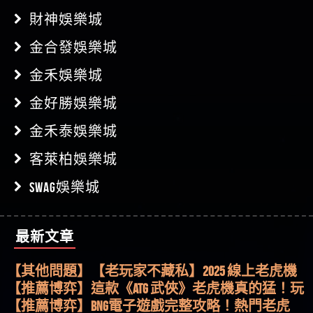
財神娛樂城
金合發娛樂城
金禾娛樂城
金好勝娛樂城
金禾泰娛樂城
客萊柏娛樂城
SWAG娛樂城
最新文章
【其他問題】用理性數據指路，開啟你的高回報
娛樂之旅
【其他問題】【老玩家不藏私】2025 線上老虎機
這樣挑！RTP、波動率和平台安全的全攻略！
【推薦博弈】這款《ATG 武俠》老虎機真的猛！玩
過才知道什麼叫超過3萬種中獎方式！
【推薦博弈】BNG電子遊戲完整攻略！熱門老虎