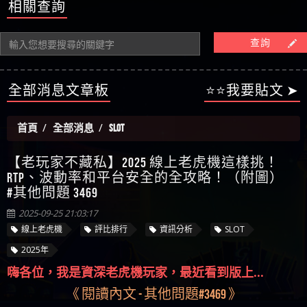
【陳順堪】星匯娛樂城出金幾次後贏錢就不給出
相關查詢
被騙資金
ALYWS是詐騙嗎 （ALYWS）無法出金 請小心群組暗椿
者免費援助賴zg369）當當詐騙 當當是不是詐騙 當
金
【陳順堪】黑網出金幾次後贏了就不出金出
當是真的嗎 當當是詐騙嗎 六旬老婦深信當當高獲
【玩運彩】
查詢
利回報被騙的家破人亡
【asd】唬爛不出金黑網垃圾平台
【蘇俊曄】所以會出金嗎現在也是一樣的狀況
【侯依揚】廢物喔
全部消息文章板
⭐⭐我要貼文 ➤
首頁
全部消息
SLOT
【老玩家不藏私】2025 線上老虎機這樣挑！
RTP、波動率和平台安全的全攻略！（附圖）
#其他問題 3469
2025-09-25 21:03:17
線上老虎機
評比排行
資訊分析
SLOT
2025年
嗨各位，我是資深老虎機玩家，最近看到版上...
《 閱讀內文 - 其他問題#3469 》