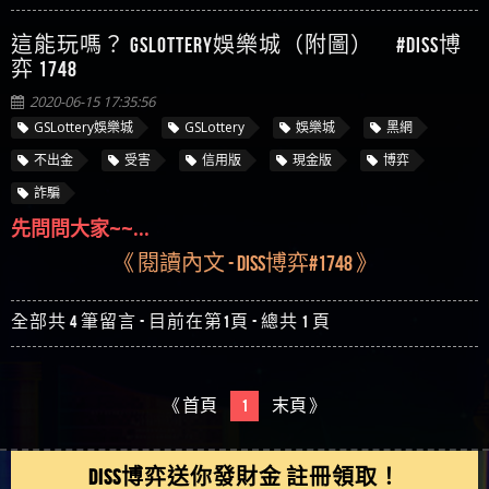
這能玩嗎？ GSLottery娛樂城（附圖） #Diss博
弈 1748
2020-06-15 17:35:56
GSLottery娛樂城
GSLottery
娛樂城
黑網
不出金
受害
信用版
現金版
博弈
詐騙
先問問大家~~...
《 閱讀內文 - Diss博弈#1748 》
全部共 4 筆留言 - 目前在第1頁 - 總共 1 頁
《 首頁
1
末頁 》
DISS博弈送你發財金 註冊領取！