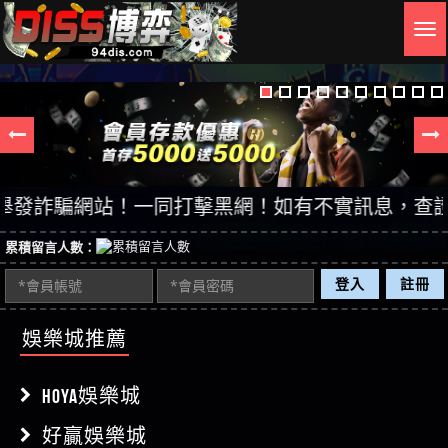
Togg
navig
詐騙網站！一同打擊黑網！如有不實訊息，查證後立即
累積留言人數：
登入
註冊
娛樂城推薦
HOYA娛樂城
好贏娛樂城