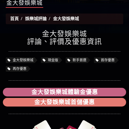
金
【陳順堪】黑網出金幾次後贏了就不出金出
金大發娛樂城
當是真的嗎 當當是詐騙嗎 六旬老婦深信當當高獲
【玩運彩】
利回報被騙的家破人亡
【asd】唬爛不出金黑網垃圾平台
首頁
娛樂城評論
金大發娛樂城
【蘇俊曄】所以會出金嗎現在也是一樣的狀況
【侯依揚】廢物喔
金大發娛樂城
評論、評價及優惠資訊
金大發娛樂城
現金版
新手首選
首存優惠
再存優惠
金大發娛樂城體驗金優惠
金大發娛樂城首儲優惠