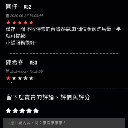
圓仔 #B2
2020-06-27 19:08:44
僅存一間 不收傳票的台灣娛樂城! 儲值金額洗馬量一半
就可提款!
小編服務很好~
陳希睿 #B3
2020-06-27 19:20:09
大推
超好服務的娛樂城
留下您寶貴的評論、評價與評分
上次我不會下注還依依教我
然後穩定出金
原本在九州玩
現在換到這邊直接不跳了