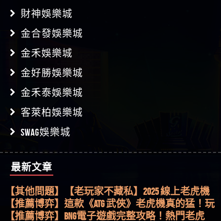
財神娛樂城
金合發娛樂城
金禾娛樂城
金好勝娛樂城
金禾泰娛樂城
客萊柏娛樂城
SWAG娛樂城
【其他問題】用理性數據指路，開啟你的高回報
最新文章
娛樂之旅
【其他問題】【老玩家不藏私】2025 線上老虎機
這樣挑！RTP、波動率和平台安全的全攻略！
【推薦博弈】這款《ATG 武俠》老虎機真的猛！玩
過才知道什麼叫超過3萬種中獎方式！
【推薦博弈】BNG電子遊戲完整攻略！熱門老虎
機、集鴻運玩法、獨家試玩一次看！
【其他問題】【2025】ATG試玩必看！戰神賽特