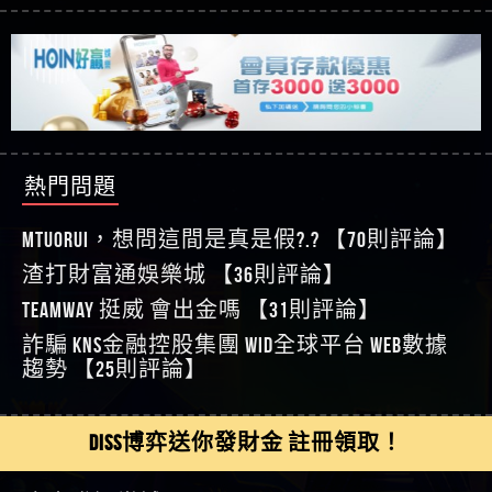
【asd】唬爛不出金黑網垃圾平台
過才知道什麼叫超過3萬種中獎方式！
【推薦博弈】BNG電子遊戲完整攻略！熱門老虎
【蘇俊曄】所以會出金嗎現在也是一樣的狀況
機、集鴻運玩法、獨家試玩一次看！
【其他問題】【2025】ATG試玩必看！戰神賽特
【侯依揚】廢物喔
51,000倍數玩法攻略，輕鬆稱霸老虎機！
【其他問題】「拆解力智投資詐騙套路緊急追討
【傑】推代理真的好相處
賴zg369」力智投資是不是詐騙 力智投資是真的嗎
【其他問題】 【遇天盛商行詐騙追回資金賴
【盧鴻傑】請問一下100多萬會出金嗎，有誰可以
力智投資是詐騙嗎 南部老翁還在癡迷力智投資高
zg369】天盛商行詐騙 天盛商行是不是詐騙 天盛商
【其他問題】 受害者援助賴【zg369】退休老翁被
回答
【王亞廷】LINE:kK605638
回報獲利 請不要在匯款
行是真的嗎 天盛商行是詐騙嗎 被天盛商行詐騙一
大戶e點靈詐騙痛不欲生 大戶e點靈是真的嗎 大戶e
【其他問題】 弘記投資詐騙持續收割國人中【免
【王亞廷】#免費手遊#錢龍皇ONLINE#http
招教你拿回
點靈是不是詐騙 大戶e點靈是詐騙嗎 大戶e點靈無
費討回資金賴zg369】弘記投資是詐騙嗎 弘記投資
【其他問題】 被騙追回賴【zg369】KnTop利用新型
熱門問題
【傑】真的
法出金 （大戶e點靈）教你如何規避詐騙陷阱
是不是詐騙 弘記投資是真的嗎 被弘記投資詐騙的
詐騙手法欺詐群眾 KnTop是真的嗎 KnTop是不是詐騙
【其他問題】機台運算專案詐騙持續收割國人中
【蔡如軒】黑網一個呵呵
錢怎麼辦 本文教你如何拿回被騙資金
KnTop是詐騙嗎 【KnTop】KnTop無法出金 被KnTop詐騙
【免費討回資金賴zg369】機台運算專案是詐騙嗎
【其他問題】 Hoyabit詐騙持續收割國人中【免費
MTUORUi，想問這間是真是假?.? 【70則評論】
【Wei】讚
的錢一招拿回
機台運算專案是不是詐騙 機台運算專案是真的嗎
討回資金賴zg369】Hoyabit是詐騙嗎 Hoyabit是不是詐
【其他問題】KS.M多元化行銷詐騙持續收割國人
渣打財富通娛樂城 【36則評論】
【沈樂慧】又是九州??爛死了黑網不要玩
被機台運算專案詐騙的錢怎麼辦 本文教你如何拿
騙 Hoyabit是真的嗎 被HoyabitHoyabit詐騙的錢怎麼辦
中【免費討回資金賴zg369】KS.M多元化行銷是詐
【其他問題】免費追回賴「zg369」深度解析野原
【林伊依】爛死了拉贏錢直接鎖帳號可以去吃屎
TEAMWAY 挺威 會出金嗎 【31則評論】
回被騙資金
本文教你如何拿回被騙資金
騙嗎 KS.M多元化行銷是不是詐騙 KS.M多元化行銷是
家 Family & Love如何詐騙 野原家 Family & Love是不是詐
【其他問題】元盈橋詐騙持續收割國人中【免費
【陳靜茹】推薦小畢，我也是小畢的會員～～
詐騙 kns金融控股集團 WID全球平台 WEB數據
真的嗎 被KS.M多元化行銷詐騙的錢怎麼辦 本文教
騙 野原家 Family & Love是真的嗎 野原家 Family & Love是
討回資金賴zg369】元盈橋是詐騙嗎 元盈橋是不是
【其他問題】被騙追回賴【zg369】M.L.Edge利用新
【黃家羭】推推
趨勢 【25則評論】
你如何拿回被騙資金
詐騙嗎 165多次通報野原家 Family & Love是詐騙平台
詐騙 元盈橋是真的嗎 被元盈橋詐騙的錢怎麼辦
型詐騙手法欺詐群眾 M.L.Edge是真的嗎 M.L.Edge是不
【其他問題】 Robinhood詐騙持續收割國人中【免
【AVA娛樂城】還會自己做假對話來毀謗欸哈哈哈
請遠離
本文教你如何拿回被騙資金
是詐騙 M.L.Edge是詐騙嗎 【M.L.Edge】M.L.Edge無法出
費討回資金賴zg369】Robinhood是詐騙嗎 Robinhood是
【其他問題】FLTO詐騙持續收割國人中【免費討回
好厲
【陳順堪】黑網不出金
金 被M.L.Edge詐騙的錢一招拿回
不是詐騙 Robinhood是真的嗎 被Robinhood詐騙的錢怎
資金賴zg369】FLTO是詐騙嗎 FLTO是不是詐騙 FLTO是
【其他問題】 遇詐騙求救賴【zg369】八旬老翁被
DISS博弈送你發財金 註冊領取！
【黃伊珊】不推薦爛公司
麼辦 本文教你如何拿回被騙資金
真的嗎 被FLTO詐騙的錢怎麼辦 本文教你如何拿回
ALYWS詐騙家破人亡 ALYWS是真的嗎 ALYWS是不是詐騙
【其他問題】 一招教你揭秘新型詐騙手法 （受害
【陳順堪】星匯娛樂城出金幾次後贏錢就不給出
被騙資金
ALYWS是詐騙嗎 （ALYWS）無法出金 請小心群組暗椿
者免費援助賴zg369）當當詐騙 當當是不是詐騙 當