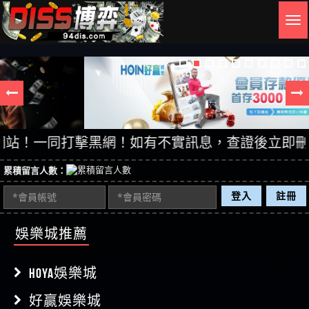
Togg
navig
同打擊黑網！如有不實訊息，查證後立即刪除。【DIS
累積留言人數：
登入
註冊
娛樂城推薦
HOYA娛樂城
好贏娛樂城