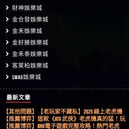
財神娛樂城
金合發娛樂城
金禾娛樂城
金好勝娛樂城
金禾泰娛樂城
客萊柏娛樂城
SWAG娛樂城
最新文章
【其他問題】用理性數據指路，開啟你的高回報
娛樂之旅
【其他問題】【老玩家不藏私】2025 線上老虎機
這樣挑！RTP、波動率和平台安全的全攻略！
【推薦博弈】這款《ATG 武俠》老虎機真的猛！玩
過才知道什麼叫超過3萬種中獎方式！
【推薦博弈】BNG電子遊戲完整攻略！熱門老虎