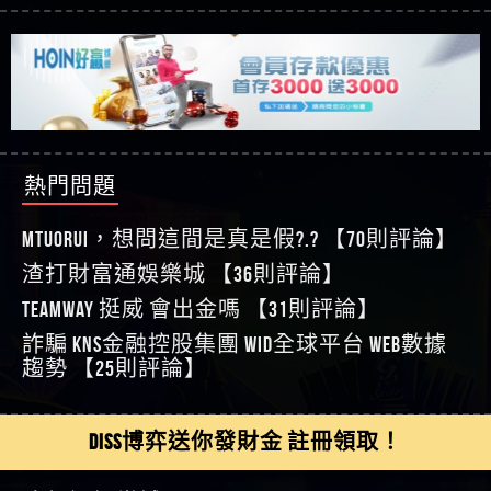
【asd】唬爛不出金黑網垃圾平台
利回報被騙的家破人亡
這樣挑！RTP、波動率和平台安全的全攻略！
【推薦博弈】這款《ATG 武俠》老虎機真的猛！玩
【蘇俊曄】所以會出金嗎現在也是一樣的狀況
過才知道什麼叫超過3萬種中獎方式！
【推薦博弈】BNG電子遊戲完整攻略！熱門老虎
【侯依揚】廢物喔
機、集鴻運玩法、獨家試玩一次看！
【其他問題】【2025】ATG試玩必看！戰神賽特
【傑】推代理真的好相處
51,000倍數玩法攻略，輕鬆稱霸老虎機！
【其他問題】「拆解力智投資詐騙套路緊急追討
【盧鴻傑】請問一下100多萬會出金嗎，有誰可以
賴zg369」力智投資是不是詐騙 力智投資是真的嗎
【其他問題】 【遇天盛商行詐騙追回資金賴
回答
【王亞廷】LINE:kK605638
力智投資是詐騙嗎 南部老翁還在癡迷力智投資高
zg369】天盛商行詐騙 天盛商行是不是詐騙 天盛商
【其他問題】 受害者援助賴【zg369】退休老翁被
【王亞廷】#免費手遊#錢龍皇ONLINE#http
回報獲利 請不要在匯款
行是真的嗎 天盛商行是詐騙嗎 被天盛商行詐騙一
大戶e點靈詐騙痛不欲生 大戶e點靈是真的嗎 大戶e
【其他問題】 弘記投資詐騙持續收割國人中【免
熱門問題
【傑】真的
招教你拿回
點靈是不是詐騙 大戶e點靈是詐騙嗎 大戶e點靈無
費討回資金賴zg369】弘記投資是詐騙嗎 弘記投資
【其他問題】 被騙追回賴【zg369】KnTop利用新型
【蔡如軒】黑網一個呵呵
法出金 （大戶e點靈）教你如何規避詐騙陷阱
是不是詐騙 弘記投資是真的嗎 被弘記投資詐騙的
詐騙手法欺詐群眾 KnTop是真的嗎 KnTop是不是詐騙
【其他問題】機台運算專案詐騙持續收割國人中
MTUORUi，想問這間是真是假?.? 【70則評論】
【Wei】讚
錢怎麼辦 本文教你如何拿回被騙資金
KnTop是詐騙嗎 【KnTop】KnTop無法出金 被KnTop詐騙
【免費討回資金賴zg369】機台運算專案是詐騙嗎
【其他問題】 Hoyabit詐騙持續收割國人中【免費
渣打財富通娛樂城 【36則評論】
【沈樂慧】又是九州??爛死了黑網不要玩
的錢一招拿回
機台運算專案是不是詐騙 機台運算專案是真的嗎
討回資金賴zg369】Hoyabit是詐騙嗎 Hoyabit是不是詐
【其他問題】KS.M多元化行銷詐騙持續收割國人
【林伊依】爛死了拉贏錢直接鎖帳號可以去吃屎
TEAMWAY 挺威 會出金嗎 【31則評論】
被機台運算專案詐騙的錢怎麼辦 本文教你如何拿
騙 Hoyabit是真的嗎 被HoyabitHoyabit詐騙的錢怎麼辦
中【免費討回資金賴zg369】KS.M多元化行銷是詐
【其他問題】免費追回賴「zg369」深度解析野原
【陳靜茹】推薦小畢，我也是小畢的會員～～
詐騙 kns金融控股集團 WID全球平台 WEB數據
回被騙資金
本文教你如何拿回被騙資金
騙嗎 KS.M多元化行銷是不是詐騙 KS.M多元化行銷是
家 Family & Love如何詐騙 野原家 Family & Love是不是詐
【其他問題】元盈橋詐騙持續收割國人中【免費
【黃家羭】推推
趨勢 【25則評論】
真的嗎 被KS.M多元化行銷詐騙的錢怎麼辦 本文教
騙 野原家 Family & Love是真的嗎 野原家 Family & Love是
討回資金賴zg369】元盈橋是詐騙嗎 元盈橋是不是
【其他問題】被騙追回賴【zg369】M.L.Edge利用新
【AVA娛樂城】還會自己做假對話來毀謗欸哈哈哈
你如何拿回被騙資金
詐騙嗎 165多次通報野原家 Family & Love是詐騙平台
詐騙 元盈橋是真的嗎 被元盈橋詐騙的錢怎麼辦
型詐騙手法欺詐群眾 M.L.Edge是真的嗎 M.L.Edge是不
【其他問題】 Robinhood詐騙持續收割國人中【免
好厲
【陳順堪】黑網不出金
請遠離
本文教你如何拿回被騙資金
是詐騙 M.L.Edge是詐騙嗎 【M.L.Edge】M.L.Edge無法出
費討回資金賴zg369】Robinhood是詐騙嗎 Robinhood是
【其他問題】FLTO詐騙持續收割國人中【免費討回
DISS博弈送你發財金 註冊領取！
【黃伊珊】不推薦爛公司
金 被M.L.Edge詐騙的錢一招拿回
不是詐騙 Robinhood是真的嗎 被Robinhood詐騙的錢怎
資金賴zg369】FLTO是詐騙嗎 FLTO是不是詐騙 FLTO是
【其他問題】 遇詐騙求救賴【zg369】八旬老翁被
【陳順堪】星匯娛樂城出金幾次後贏錢就不給出
麼辦 本文教你如何拿回被騙資金
真的嗎 被FLTO詐騙的錢怎麼辦 本文教你如何拿回
ALYWS詐騙家破人亡 ALYWS是真的嗎 ALYWS是不是詐騙
【其他問題】 一招教你揭秘新型詐騙手法 （受害