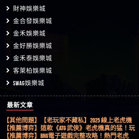
財神娛樂城
金合發娛樂城
金禾娛樂城
金好勝娛樂城
金禾泰娛樂城
客萊柏娛樂城
SWAG娛樂城
最新文章
【其他問題】用理性數據指路，開啟你的高回報
娛樂之旅
【其他問題】【老玩家不藏私】2025 線上老虎機
這樣挑！RTP、波動率和平台安全的全攻略！
【推薦博弈】這款《ATG 武俠》老虎機真的猛！玩
過才知道什麼叫超過3萬種中獎方式！
【推薦博弈】BNG電子遊戲完整攻略！熱門老虎