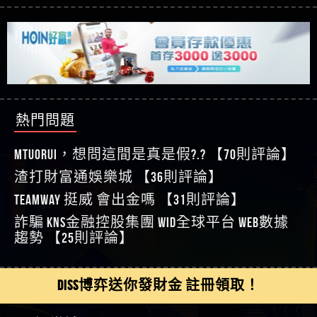
【asd】唬爛不出金黑網垃圾平台
利回報被騙的家破人亡
這樣挑！RTP、波動率和平台安全的全攻略！
【推薦博弈】這款《ATG 武俠》老虎機真的猛！玩
【蘇俊曄】所以會出金嗎現在也是一樣的狀況
過才知道什麼叫超過3萬種中獎方式！
【推薦博弈】BNG電子遊戲完整攻略！熱門老虎
【侯依揚】廢物喔
機、集鴻運玩法、獨家試玩一次看！
【其他問題】【2025】ATG試玩必看！戰神賽特
【傑】推代理真的好相處
51,000倍數玩法攻略，輕鬆稱霸老虎機！
【其他問題】「拆解力智投資詐騙套路緊急追討
【盧鴻傑】請問一下100多萬會出金嗎，有誰可以
賴zg369」力智投資是不是詐騙 力智投資是真的嗎
【其他問題】 【遇天盛商行詐騙追回資金賴
回答
【王亞廷】LINE:kK605638
力智投資是詐騙嗎 南部老翁還在癡迷力智投資高
zg369】天盛商行詐騙 天盛商行是不是詐騙 天盛商
【其他問題】 受害者援助賴【zg369】退休老翁被
【王亞廷】#免費手遊#錢龍皇ONLINE#http
回報獲利 請不要在匯款
行是真的嗎 天盛商行是詐騙嗎 被天盛商行詐騙一
大戶e點靈詐騙痛不欲生 大戶e點靈是真的嗎 大戶e
【其他問題】 弘記投資詐騙持續收割國人中【免
熱門問題
【傑】真的
招教你拿回
點靈是不是詐騙 大戶e點靈是詐騙嗎 大戶e點靈無
費討回資金賴zg369】弘記投資是詐騙嗎 弘記投資
【其他問題】 被騙追回賴【zg369】KnTop利用新型
【蔡如軒】黑網一個呵呵
法出金 （大戶e點靈）教你如何規避詐騙陷阱
是不是詐騙 弘記投資是真的嗎 被弘記投資詐騙的
詐騙手法欺詐群眾 KnTop是真的嗎 KnTop是不是詐騙
【其他問題】機台運算專案詐騙持續收割國人中
MTUORUi，想問這間是真是假?.? 【70則評論】
【Wei】讚
錢怎麼辦 本文教你如何拿回被騙資金
KnTop是詐騙嗎 【KnTop】KnTop無法出金 被KnTop詐騙
【免費討回資金賴zg369】機台運算專案是詐騙嗎
【其他問題】 Hoyabit詐騙持續收割國人中【免費
渣打財富通娛樂城 【36則評論】
【沈樂慧】又是九州??爛死了黑網不要玩
的錢一招拿回
機台運算專案是不是詐騙 機台運算專案是真的嗎
討回資金賴zg369】Hoyabit是詐騙嗎 Hoyabit是不是詐
【其他問題】KS.M多元化行銷詐騙持續收割國人
【林伊依】爛死了拉贏錢直接鎖帳號可以去吃屎
TEAMWAY 挺威 會出金嗎 【31則評論】
被機台運算專案詐騙的錢怎麼辦 本文教你如何拿
騙 Hoyabit是真的嗎 被HoyabitHoyabit詐騙的錢怎麼辦
中【免費討回資金賴zg369】KS.M多元化行銷是詐
【其他問題】免費追回賴「zg369」深度解析野原
【陳靜茹】推薦小畢，我也是小畢的會員～～
詐騙 kns金融控股集團 WID全球平台 WEB數據
回被騙資金
本文教你如何拿回被騙資金
騙嗎 KS.M多元化行銷是不是詐騙 KS.M多元化行銷是
家 Family & Love如何詐騙 野原家 Family & Love是不是詐
【其他問題】元盈橋詐騙持續收割國人中【免費
【黃家羭】推推
趨勢 【25則評論】
真的嗎 被KS.M多元化行銷詐騙的錢怎麼辦 本文教
騙 野原家 Family & Love是真的嗎 野原家 Family & Love是
討回資金賴zg369】元盈橋是詐騙嗎 元盈橋是不是
【其他問題】被騙追回賴【zg369】M.L.Edge利用新
【AVA娛樂城】還會自己做假對話來毀謗欸哈哈哈
你如何拿回被騙資金
詐騙嗎 165多次通報野原家 Family & Love是詐騙平台
詐騙 元盈橋是真的嗎 被元盈橋詐騙的錢怎麼辦
型詐騙手法欺詐群眾 M.L.Edge是真的嗎 M.L.Edge是不
【其他問題】 Robinhood詐騙持續收割國人中【免
好厲
【陳順堪】黑網不出金
請遠離
本文教你如何拿回被騙資金
是詐騙 M.L.Edge是詐騙嗎 【M.L.Edge】M.L.Edge無法出
費討回資金賴zg369】Robinhood是詐騙嗎 Robinhood是
【其他問題】FLTO詐騙持續收割國人中【免費討回
DISS博弈送你發財金 註冊領取！
【黃伊珊】不推薦爛公司
金 被M.L.Edge詐騙的錢一招拿回
不是詐騙 Robinhood是真的嗎 被Robinhood詐騙的錢怎
資金賴zg369】FLTO是詐騙嗎 FLTO是不是詐騙 FLTO是
【其他問題】 遇詐騙求救賴【zg369】八旬老翁被
【陳順堪】星匯娛樂城出金幾次後贏錢就不給出
麼辦 本文教你如何拿回被騙資金
真的嗎 被FLTO詐騙的錢怎麼辦 本文教你如何拿回
ALYWS詐騙家破人亡 ALYWS是真的嗎 ALYWS是不是詐騙
【其他問題】 一招教你揭秘新型詐騙手法 （受害