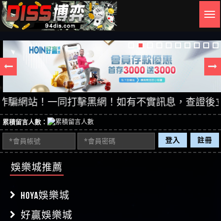
Togg
navig
站！一同打擊黑網！如有不實訊息，查證後立即刪除。
累積留言人數：
登入
註冊
娛樂城推薦
HOYA娛樂城
好贏娛樂城