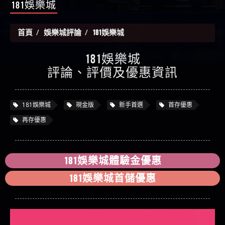
金
【陳順堪】黑網出金幾次後贏了就不出金出
181娛樂城
被騙資金
ALYWS是詐騙嗎 （ALYWS）無法出金 請小心群組暗椿
者免費援助賴zg369）當當詐騙 當當是不是詐騙 當
【玩運彩】
當是真的嗎 當當是詐騙嗎 六旬老婦深信當當高獲
【asd】唬爛不出金黑網垃圾平台
首頁
娛樂城評論
181娛樂城
利回報被騙的家破人亡
【蘇俊曄】所以會出金嗎現在也是一樣的狀況
【侯依揚】廢物喔
181娛樂城
評論、評價及優惠資訊
181娛樂城
現金版
新手首選
首存優惠
再存優惠
181娛樂城體驗金優惠
181娛樂城首儲優惠