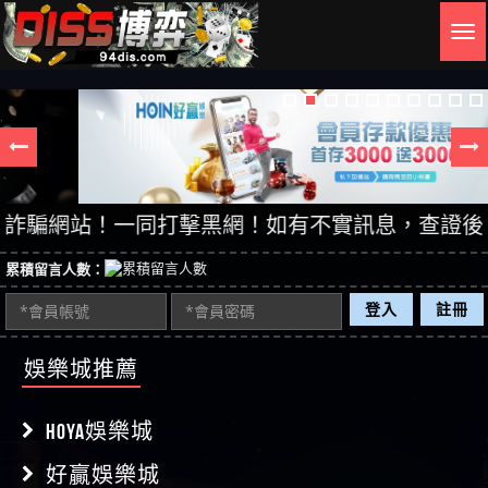
Togg
navig
網站！一同打擊黑網！如有不實訊息，查證後立即刪除
累積留言人數：
登入
註冊
娛樂城推薦
HOYA娛樂城
好贏娛樂城