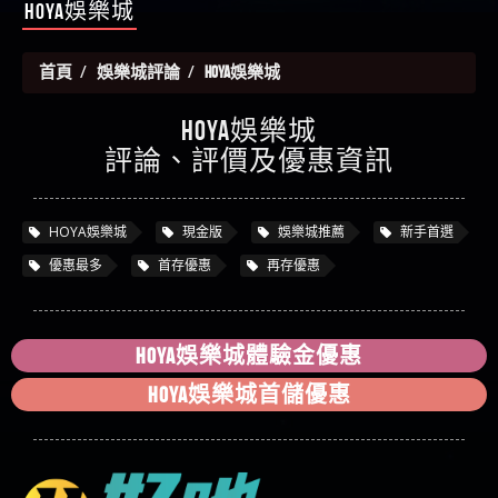
金
【陳順堪】黑網出金幾次後贏了就不出金出
HOYA娛樂城
被騙資金
ALYWS是詐騙嗎 （ALYWS）無法出金 請小心群組暗椿
者免費援助賴zg369）當當詐騙 當當是不是詐騙 當
【玩運彩】
當是真的嗎 當當是詐騙嗎 六旬老婦深信當當高獲
【asd】唬爛不出金黑網垃圾平台
首頁
娛樂城評論
HOYA娛樂城
利回報被騙的家破人亡
【蘇俊曄】所以會出金嗎現在也是一樣的狀況
【侯依揚】廢物喔
HOYA娛樂城
評論、評價及優惠資訊
HOYA娛樂城
現金版
娛樂城推薦
新手首選
優惠最多
首存優惠
再存優惠
HOYA娛樂城體驗金優惠
HOYA娛樂城首儲優惠