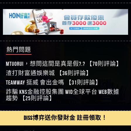
【asd】唬爛不出金黑網垃圾平台
利回報被騙的家破人亡
這樣挑！RTP、波動率和平台安全的全攻略！
【推薦博弈】這款《ATG 武俠》老虎機真的猛！玩
【蘇俊曄】所以會出金嗎現在也是一樣的狀況
過才知道什麼叫超過3萬種中獎方式！
【推薦博弈】BNG電子遊戲完整攻略！熱門老虎
【侯依揚】廢物喔
機、集鴻運玩法、獨家試玩一次看！
【其他問題】【2025】ATG試玩必看！戰神賽特
【傑】推代理真的好相處
51,000倍數玩法攻略，輕鬆稱霸老虎機！
【其他問題】「拆解力智投資詐騙套路緊急追討
【盧鴻傑】請問一下100多萬會出金嗎，有誰可以
賴zg369」力智投資是不是詐騙 力智投資是真的嗎
【其他問題】 【遇天盛商行詐騙追回資金賴
回答
【王亞廷】LINE:kK605638
力智投資是詐騙嗎 南部老翁還在癡迷力智投資高
zg369】天盛商行詐騙 天盛商行是不是詐騙 天盛商
【其他問題】 受害者援助賴【zg369】退休老翁被
【王亞廷】#免費手遊#錢龍皇ONLINE#http
回報獲利 請不要在匯款
行是真的嗎 天盛商行是詐騙嗎 被天盛商行詐騙一
大戶e點靈詐騙痛不欲生 大戶e點靈是真的嗎 大戶e
【其他問題】 弘記投資詐騙持續收割國人中【免
熱門問題
【傑】真的
招教你拿回
點靈是不是詐騙 大戶e點靈是詐騙嗎 大戶e點靈無
費討回資金賴zg369】弘記投資是詐騙嗎 弘記投資
【其他問題】 被騙追回賴【zg369】KnTop利用新型
【蔡如軒】黑網一個呵呵
法出金 （大戶e點靈）教你如何規避詐騙陷阱
是不是詐騙 弘記投資是真的嗎 被弘記投資詐騙的
詐騙手法欺詐群眾 KnTop是真的嗎 KnTop是不是詐騙
【其他問題】機台運算專案詐騙持續收割國人中
MTUORUi，想問這間是真是假?.? 【70則評論】
【Wei】讚
錢怎麼辦 本文教你如何拿回被騙資金
KnTop是詐騙嗎 【KnTop】KnTop無法出金 被KnTop詐騙
【免費討回資金賴zg369】機台運算專案是詐騙嗎
【其他問題】 Hoyabit詐騙持續收割國人中【免費
渣打財富通娛樂城 【36則評論】
【沈樂慧】又是九州??爛死了黑網不要玩
的錢一招拿回
機台運算專案是不是詐騙 機台運算專案是真的嗎
討回資金賴zg369】Hoyabit是詐騙嗎 Hoyabit是不是詐
【其他問題】KS.M多元化行銷詐騙持續收割國人
【林伊依】爛死了拉贏錢直接鎖帳號可以去吃屎
TEAMWAY 挺威 會出金嗎 【31則評論】
被機台運算專案詐騙的錢怎麼辦 本文教你如何拿
騙 Hoyabit是真的嗎 被HoyabitHoyabit詐騙的錢怎麼辦
中【免費討回資金賴zg369】KS.M多元化行銷是詐
【其他問題】免費追回賴「zg369」深度解析野原
【陳靜茹】推薦小畢，我也是小畢的會員～～
詐騙 kns金融控股集團 WID全球平台 WEB數據
回被騙資金
本文教你如何拿回被騙資金
騙嗎 KS.M多元化行銷是不是詐騙 KS.M多元化行銷是
家 Family & Love如何詐騙 野原家 Family & Love是不是詐
【其他問題】元盈橋詐騙持續收割國人中【免費
【黃家羭】推推
趨勢 【25則評論】
真的嗎 被KS.M多元化行銷詐騙的錢怎麼辦 本文教
騙 野原家 Family & Love是真的嗎 野原家 Family & Love是
討回資金賴zg369】元盈橋是詐騙嗎 元盈橋是不是
【其他問題】被騙追回賴【zg369】M.L.Edge利用新
【AVA娛樂城】還會自己做假對話來毀謗欸哈哈哈
你如何拿回被騙資金
詐騙嗎 165多次通報野原家 Family & Love是詐騙平台
詐騙 元盈橋是真的嗎 被元盈橋詐騙的錢怎麼辦
型詐騙手法欺詐群眾 M.L.Edge是真的嗎 M.L.Edge是不
【其他問題】 Robinhood詐騙持續收割國人中【免
好厲
【陳順堪】黑網不出金
請遠離
本文教你如何拿回被騙資金
是詐騙 M.L.Edge是詐騙嗎 【M.L.Edge】M.L.Edge無法出
費討回資金賴zg369】Robinhood是詐騙嗎 Robinhood是
【其他問題】FLTO詐騙持續收割國人中【免費討回
DISS博弈送你發財金 註冊領取！
【黃伊珊】不推薦爛公司
金 被M.L.Edge詐騙的錢一招拿回
不是詐騙 Robinhood是真的嗎 被Robinhood詐騙的錢怎
資金賴zg369】FLTO是詐騙嗎 FLTO是不是詐騙 FLTO是
【其他問題】 遇詐騙求救賴【zg369】八旬老翁被
【陳順堪】星匯娛樂城出金幾次後贏錢就不給出
麼辦 本文教你如何拿回被騙資金
真的嗎 被FLTO詐騙的錢怎麼辦 本文教你如何拿回
ALYWS詐騙家破人亡 ALYWS是真的嗎 ALYWS是不是詐騙
【其他問題】 一招教你揭秘新型詐騙手法 （受害