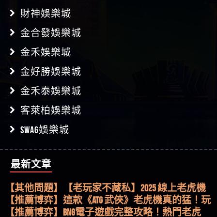
財神娛樂城
金合發娛樂城
金禾娛樂城
金好勝娛樂城
金禾泰娛樂城
客萊柏娛樂城
SWAG娛樂城
最新文章
【其他問題】用理性數據指路，開啟你的高回報
娛樂之旅
【其他問題】【老玩家不藏私】2025 線上老虎機
這樣挑！RTP、波動率和平台安全的全攻略！
【推薦博弈】這款《ATG 武俠》老虎機真的猛！玩
過才知道什麼叫超過3萬種中獎方式！
【推薦博弈】BNG電子遊戲完整攻略！熱門老虎