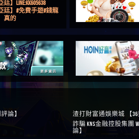
亞廷】#免費手遊#錢龍
NE#http
】真的
如軒】黑網一個呵呵
i】讚
樂慧】又是九州??爛死
網不要玩
伊依】爛死了拉贏錢直
帳號可以去吃屎
靜茹】推薦小畢，我也
畢的會員～～
家羭】推推
VA娛樂城】還會自己做假
來毀謗欸哈哈哈好厲
順堪】黑網不出金
伊珊】不推薦爛公司
順堪】星匯娛樂城出金
後贏錢就不給出金
順堪】黑網出金幾次後
就不出金出
運彩】
sd】唬爛不出金黑網垃圾
0則評論】
渣打財富通娛樂城 【3
俊曄】所以會出金嗎現
詐騙 kns金融控股集團 W
是一樣的狀況
依揚】廢物喔
論】
】推代理真的好相處