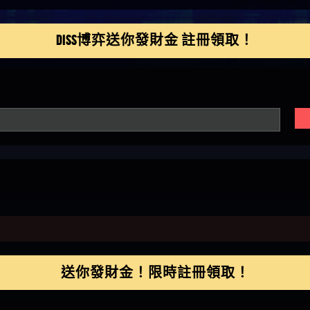
鴻傑】請問一下100多萬
金嗎，有誰可以回答
】LINE:kK605638
DISS博弈送你發財金 註冊領取！
亞廷】#免費手遊#錢龍
NE#http
】真的
如軒】黑網一個呵呵
i】讚
樂慧】又是九州??爛死
網不要玩
伊依】爛死了拉贏錢直
帳號可以去吃屎
靜茹】推薦小畢，我也
畢的會員～～
家羭】推推
VA娛樂城】還會自己做假
來毀謗欸哈哈哈好厲
順堪】黑網不出金
伊珊】不推薦爛公司
順堪】星匯娛樂城出金
後贏錢就不給出金
順堪】黑網出金幾次後
就不出金出
運彩】
送你發財金！限時註冊領取！
sd】唬爛不出金黑網垃圾
俊曄】所以會出金嗎現