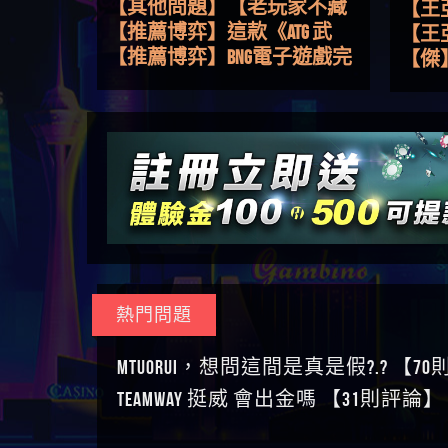
路，開啟你的高回報娛樂之
【其他問題】【老玩家不藏
【王
旅
私】2025 線上老虎機這樣
【推薦博弈】這款《ATG 武
皇ONLI
【傑
挑！RTP、波動率和平台安全
俠》老虎機真的猛！玩過才
【推薦博弈】BNG電子遊戲完
【蔡
的全攻略！
知道什麼叫超過3萬種中獎方
整攻略！熱門老虎機、集鴻
【其他問題】【2025】ATG試
【We
式！
運玩法、獨家試玩一次看！
玩必看！戰神賽特51,000倍數
【其他問題】「拆解力智投
【沈
玩法攻略，輕鬆稱霸老虎
資詐騙套路緊急追討賴
【其他問題】 【遇天盛商行
了黑
【林
機！
zg369」力智投資是不是詐騙
詐騙追回資金賴zg369】天盛
【其他問題】 受害者援助賴
接鎖
【陳
力智投資是真的嗎 力智投資
商行詐騙 天盛商行是不是詐
【zg369】退休老翁被大戶e點
【其他問題】 弘記投資詐騙
是小
【黃
是詐騙嗎 南部老翁還在癡迷
騙 天盛商行是真的嗎 天盛商
靈詐騙痛不欲生 大戶e點靈是
持續收割國人中【免費討回
【其他問題】 被騙追回賴
【A
力智投資高回報獲利 請不要
行是詐騙嗎 被天盛商行詐騙
真的嗎 大戶e點靈是不是詐騙
資金賴zg369】弘記投資是詐
【zg369】KnTop利用新型詐騙
【其他問題】機台運算專案
對話
【陳
在匯款
一招教你拿回
大戶e點靈是詐騙嗎 大戶e點
騙嗎 弘記投資是不是詐騙 弘
手法欺詐群眾 KnTop是真的嗎
詐騙持續收割國人中【免費
【其他問題】 Hoyabit詐騙持
【黃
靈無法出金 （大戶e點靈）教
記投資是真的嗎 被弘記投資
KnTop是不是詐騙 KnTop是詐騙
討回資金賴zg369】機台運算
續收割國人中【免費討回資
【其他問題】KS.M多元化行銷
【陳
你如何規避詐騙陷阱
詐騙的錢怎麼辦 本文教你如
嗎 【KnTop】KnTop無法出金 被
專案是詐騙嗎 機台運算專案
金賴zg369】Hoyabit是詐騙嗎
詐騙持續收割國人中【免費
【其他問題】免費追回賴
幾次
【陳
熱門問題
何拿回被騙資金
KnTop詐騙的錢一招拿回
是不是詐騙 機台運算專案是
Hoyabit是不是詐騙 Hoyabit是真
討回資金賴zg369】KS.M多元化
「zg369」深度解析野原家
【其他問題】元盈橋詐騙持
贏了
【玩
真的嗎 被機台運算專案詐騙
的嗎 被HoyabitHoyabit詐騙的錢
行銷是詐騙嗎 KS.M多元化行
Family & Love如何詐騙 野原家
續收割國人中【免費討回資
【其他問題】被騙追回賴
【a
MTUORUi，想問這間是真是假?.? 【7
的錢怎麼辦 本文教你如何拿
怎麼辦 本文教你如何拿回被
銷是不是詐騙 KS.M多元化行
Family & Love是不是詐騙 野原家
金賴zg369】元盈橋是詐騙嗎
【zg369】M.L.Edge利用新型詐
【其他問題】 Robinhood詐騙
平台
【蘇
TEAMWAY 挺威 會出金嗎 【31則評論】
回被騙資金
騙資金
銷是真的嗎 被KS.M多元化行
Family & Love是真的嗎 野原家
元盈橋是不是詐騙 元盈橋是
騙手法欺詐群眾 M.L.Edge是真
持續收割國人中【免費討回
【其他問題】FLTO詐騙持續收
在也
【侯
銷詐騙的錢怎麼辦 本文教你
Family & Love是詐騙嗎 165多次
真的嗎 被元盈橋詐騙的錢怎
的嗎 M.L.Edge是不是詐騙
資金賴zg369】Robinhood是詐騙
割國人中【免費討回資金賴
【其他問題】 遇詐騙求救賴
【傑