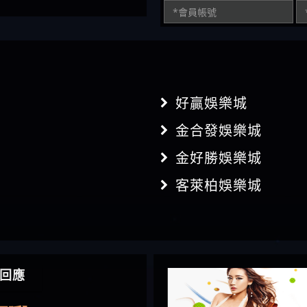
好贏娛樂城
金合發娛樂城
金好勝娛樂城
客萊柏娛樂城
】推代理真的好相處
回應
鴻傑】請問一下100多萬
金嗎，有誰可以回答
】LINE:kK605638