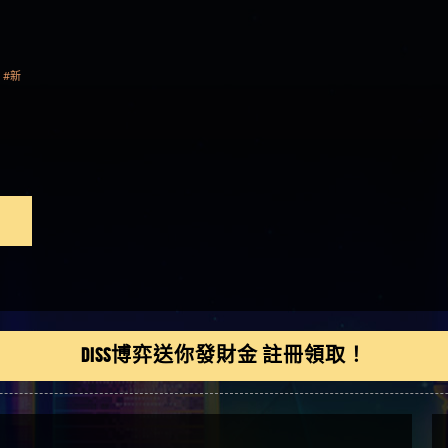
是一樣的狀況
依揚】廢物喔
#新
DISS博弈送你發財金 註冊領取！