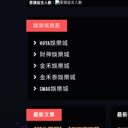
累積留言人數：
娛樂城推薦
HOYA娛樂城
財神娛樂城
金禾娛樂城
金禾泰娛樂城
SWAG娛樂城
【傑
最新文章
最新
【盧
【其他問題】用理性數據指
會出
【王亞廷