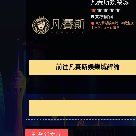
凡賽斯娛樂城
回被騙資金
騙資金
銷是真的嗎 被KS.M多元化行
Family & Love是真的嗎 野原家
元盈橋是不是詐騙 元盈橋是
騙手法欺詐群眾 M.L.Edge是真
持續收割國人中【免費討回
【其他問題】FLTO詐騙持續收
在也
【侯
銷詐騙的錢怎麼辦 本文教你
Family & Love是詐騙嗎 165多次
真的嗎 被元盈橋詐騙的錢怎
的嗎 M.L.Edge是不是詐騙
資金賴zg369】Robinhood是詐騙
割國人中【免費討回資金賴
【其他問題】 遇詐騙求救賴
共2則評論
如何拿回被騙資金
通報野原家 Family & Love是詐騙
麼辦 本文教你如何拿回被騙
M.L.Edge是詐騙嗎 【M.L.Edge】
嗎 Robinhood是不是詐騙
zg369】FLTO是詐騙嗎 FLTO是不
【zg369】八旬老翁被ALYWS詐
【其他問題】 一招教你揭秘
#凡賽斯娛樂城
#現金版
平台 請遠離
資金
M.L.Edge無法出金 被M.L.Edge詐
Robinhood是真的嗎 被Robinhood
是詐騙 FLTO是真的嗎 被FLTO詐
騙家破人亡 ALYWS是真的嗎
新型詐騙手法 （受害者免費
手首選
#再存優惠
騙的錢一招拿回
詐騙的錢怎麼辦 本文教你如
騙的錢怎麼辦 本文教你如何
ALYWS是不是詐騙 ALYWS是詐騙
援助賴zg369）當當詐騙 當當
何拿回被騙資金
拿回被騙資金
嗎 （ALYWS）無法出金 請小心
是不是詐騙 當當是真的嗎 當
群組暗椿
當是詐騙嗎 六旬老婦深信當
當高獲利回報被騙的家破人
亡
前往凡賽斯娛樂城評論
刊登新文章