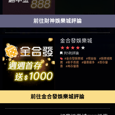
前往財神娛樂城評論
金合發娛樂城
共5則評論
#金合發娛樂城
#現金版
#娛樂城推
薦
#新手首選
#優惠最多
#首存優
惠
#再存優惠
前往金合發娛樂城評論