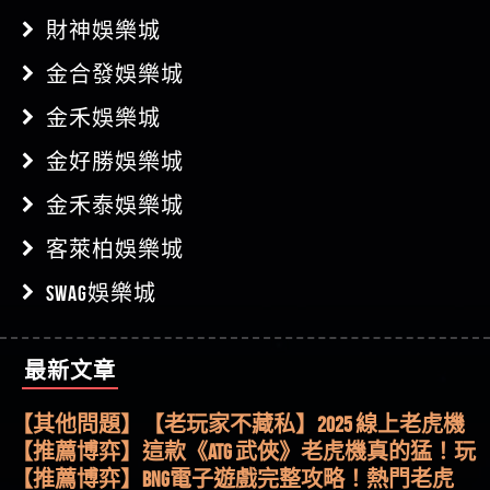
財神娛樂城
金合發娛樂城
金禾娛樂城
金好勝娛樂城
金禾泰娛樂城
客萊柏娛樂城
SWAG娛樂城
【其他問題】用理性數據指路，開啟你的高回報
最新文章
娛樂之旅
【其他問題】【老玩家不藏私】2025 線上老虎機
這樣挑！RTP、波動率和平台安全的全攻略！
【推薦博弈】這款《ATG 武俠》老虎機真的猛！玩
過才知道什麼叫超過3萬種中獎方式！
【推薦博弈】BNG電子遊戲完整攻略！熱門老虎
機、集鴻運玩法、獨家試玩一次看！
【其他問題】【2025】ATG試玩必看！戰神賽特