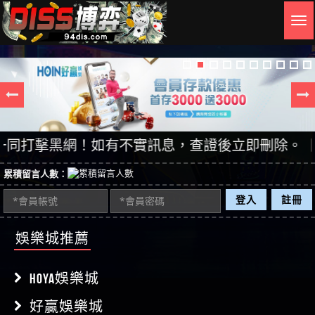
Togg
navig
有不實訊息，查證後立即刪除。【DISS博弈】唯一
累積留言人數：
登入
註冊
娛樂城推薦
HOYA娛樂城
好贏娛樂城