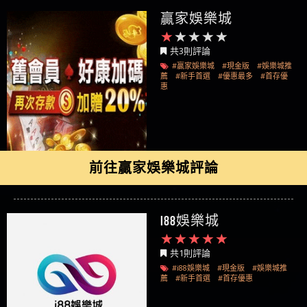
贏家娛樂城
共3則評論
#贏家娛樂城
#現金版
#娛樂城推
薦
#新手首選
#優惠最多
#首存優
惠
前往贏家娛樂城評論
i88娛樂城
共1則評論
#i88娛樂城
#現金版
#娛樂城推
薦
#新手首選
#首存優惠