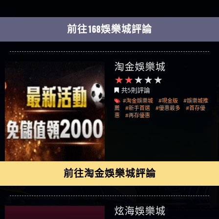
前往168娛樂城評論
淘金娛樂城
共5則評論
#淘金娛樂城
#現金版
#娛樂城推
薦
#新手首選
#優惠最多
#首存優
惠
#再存優惠
前往淘金娛樂城評論
炫海娛樂城