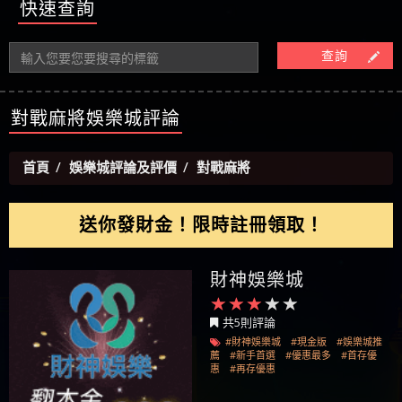
【玩運彩】
快速查詢
當是真的嗎 當當是詐騙嗎 六旬老婦深信當當高獲
【asd】唬爛不出金黑網垃圾平台
利回報被騙的家破人亡
【蘇俊曄】所以會出金嗎現在也是一樣的狀況
查詢
【侯依揚】廢物喔
對戰麻將娛樂城評論
首頁
娛樂城評論及評價
對戰麻將
送你發財金！限時註冊領取！
財神娛樂城
共5則評論
#財神娛樂城
#現金版
#娛樂城推
薦
#新手首選
#優惠最多
#首存優
惠
#再存優惠