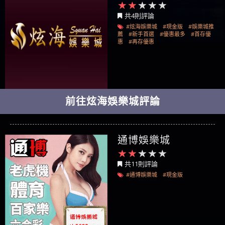
共4則評論
#炫海娛樂城
#現金版
#娛樂城推
薦
#新手首選
#優惠最多
#首存優
惠
#再存優惠
前往炫海娛樂城評論
通博娛樂城
共11則評論
#通博娛樂城
#現金版