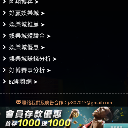
阿翔博弈 ➤
好贏娛樂城 ➤
娛樂城推薦 ➤
娛樂城體驗金 ➤
娛樂城優惠 ➤
娛樂城賺錢分析 ➤
好博賽事分析 ➤
BZ開獎網 ➤
聯絡我們及廣告合作：
jz807013@gmail.com
Copyright © 2018-2019
Diss博弈
|
網站地圖
本網為不記名發文，不會對任何錯誤或遺漏承擔責任。