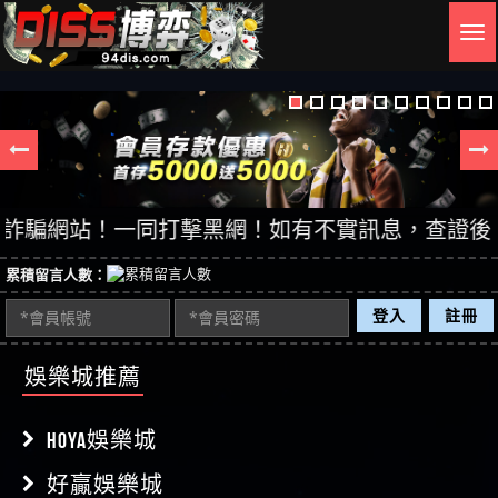
Togg
navig
網站！一同打擊黑網！如有不實訊息，查證後立即刪除
累積留言人數：
登入
註冊
娛樂城推薦
HOYA娛樂城
好贏娛樂城