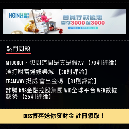
【玩運彩】
利回報被騙的家破人亡
這樣挑！RTP、波動率和平台安全的全攻略！
【推薦博弈】這款《ATG 武俠》老虎機真的猛！玩
【asd】唬爛不出金黑網垃圾平台
過才知道什麼叫超過3萬種中獎方式！
【推薦博弈】BNG電子遊戲完整攻略！熱門老虎
【蘇俊曄】所以會出金嗎現在也是一樣的狀況
機、集鴻運玩法、獨家試玩一次看！
【其他問題】【2025】ATG試玩必看！戰神賽特
【侯依揚】廢物喔
51,000倍數玩法攻略，輕鬆稱霸老虎機！
【其他問題】「拆解力智投資詐騙套路緊急追討
【傑】推代理真的好相處
賴zg369」力智投資是不是詐騙 力智投資是真的嗎
【其他問題】 【遇天盛商行詐騙追回資金賴
【盧鴻傑】請問一下100多萬會出金嗎，有誰可以
力智投資是詐騙嗎 南部老翁還在癡迷力智投資高
zg369】天盛商行詐騙 天盛商行是不是詐騙 天盛商
【其他問題】 受害者援助賴【zg369】退休老翁被
回答
【王亞廷】LINE:kK605638
回報獲利 請不要在匯款
行是真的嗎 天盛商行是詐騙嗎 被天盛商行詐騙一
大戶e點靈詐騙痛不欲生 大戶e點靈是真的嗎 大戶e
【其他問題】 弘記投資詐騙持續收割國人中【免
熱門問題
【王亞廷】#免費手遊#錢龍皇ONLINE#http
招教你拿回
點靈是不是詐騙 大戶e點靈是詐騙嗎 大戶e點靈無
費討回資金賴zg369】弘記投資是詐騙嗎 弘記投資
【其他問題】 被騙追回賴【zg369】KnTop利用新型
【傑】真的
法出金 （大戶e點靈）教你如何規避詐騙陷阱
是不是詐騙 弘記投資是真的嗎 被弘記投資詐騙的
詐騙手法欺詐群眾 KnTop是真的嗎 KnTop是不是詐騙
【其他問題】機台運算專案詐騙持續收割國人中
MTUORUi，想問這間是真是假?.? 【70則評論】
【蔡如軒】黑網一個呵呵
錢怎麼辦 本文教你如何拿回被騙資金
KnTop是詐騙嗎 【KnTop】KnTop無法出金 被KnTop詐騙
【免費討回資金賴zg369】機台運算專案是詐騙嗎
【其他問題】 Hoyabit詐騙持續收割國人中【免費
渣打財富通娛樂城 【36則評論】
【Wei】讚
的錢一招拿回
機台運算專案是不是詐騙 機台運算專案是真的嗎
討回資金賴zg369】Hoyabit是詐騙嗎 Hoyabit是不是詐
【其他問題】KS.M多元化行銷詐騙持續收割國人
【沈樂慧】又是九州??爛死了黑網不要玩
TEAMWAY 挺威 會出金嗎 【31則評論】
被機台運算專案詐騙的錢怎麼辦 本文教你如何拿
騙 Hoyabit是真的嗎 被HoyabitHoyabit詐騙的錢怎麼辦
中【免費討回資金賴zg369】KS.M多元化行銷是詐
【其他問題】免費追回賴「zg369」深度解析野原
【林伊依】爛死了拉贏錢直接鎖帳號可以去吃屎
詐騙 kns金融控股集團 WID全球平台 WEB數據
回被騙資金
本文教你如何拿回被騙資金
騙嗎 KS.M多元化行銷是不是詐騙 KS.M多元化行銷是
家 Family & Love如何詐騙 野原家 Family & Love是不是詐
【其他問題】元盈橋詐騙持續收割國人中【免費
【陳靜茹】推薦小畢，我也是小畢的會員～～
趨勢 【25則評論】
真的嗎 被KS.M多元化行銷詐騙的錢怎麼辦 本文教
騙 野原家 Family & Love是真的嗎 野原家 Family & Love是
討回資金賴zg369】元盈橋是詐騙嗎 元盈橋是不是
【其他問題】被騙追回賴【zg369】M.L.Edge利用新
【黃家羭】推推
你如何拿回被騙資金
詐騙嗎 165多次通報野原家 Family & Love是詐騙平台
詐騙 元盈橋是真的嗎 被元盈橋詐騙的錢怎麼辦
型詐騙手法欺詐群眾 M.L.Edge是真的嗎 M.L.Edge是不
【其他問題】 Robinhood詐騙持續收割國人中【免
【AVA娛樂城】還會自己做假對話來毀謗欸哈哈哈
請遠離
本文教你如何拿回被騙資金
是詐騙 M.L.Edge是詐騙嗎 【M.L.Edge】M.L.Edge無法出
費討回資金賴zg369】Robinhood是詐騙嗎 Robinhood是
【其他問題】FLTO詐騙持續收割國人中【免費討回
DISS博弈送你發財金 註冊領取！
好厲
【陳順堪】黑網不出金
金 被M.L.Edge詐騙的錢一招拿回
不是詐騙 Robinhood是真的嗎 被Robinhood詐騙的錢怎
資金賴zg369】FLTO是詐騙嗎 FLTO是不是詐騙 FLTO是
【其他問題】 遇詐騙求救賴【zg369】八旬老翁被
【黃伊珊】不推薦爛公司
麼辦 本文教你如何拿回被騙資金
真的嗎 被FLTO詐騙的錢怎麼辦 本文教你如何拿回
ALYWS詐騙家破人亡 ALYWS是真的嗎 ALYWS是不是詐騙
【其他問題】 一招教你揭秘新型詐騙手法 （受害