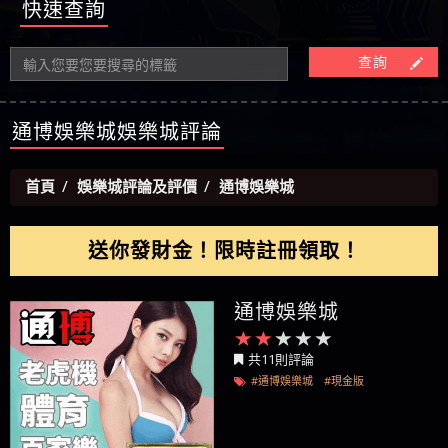
【陳順堪】星匯娛樂城出金幾次後贏錢就不給出
快速查詢
被騙資金
ALYWS是詐騙嗎 （ALYWS）無法出金 請小心群組暗椿
者免費援助賴zg369）當當詐騙 當當是不是詐騙 當
金
【陳順堪】黑網出金幾次後贏了就不出金出
當是真的嗎 當當是詐騙嗎 六旬老婦深信當當高獲
【玩運彩】
查詢
利回報被騙的家破人亡
【asd】唬爛不出金黑網垃圾平台
【蘇俊曄】所以會出金嗎現在也是一樣的狀況
【侯依揚】廢物喔
通博娛樂城娛樂城評論
首頁
娛樂城評論及評價
通博娛樂城
送你發財金！限時註冊領取！
通博娛樂城
共11則評論
#通博娛樂城
#現金版