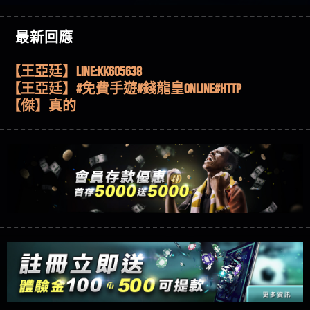
機、集鴻運玩法、獨家試玩一次看！
【其他問題】【2025】ATG試玩必看！戰神賽特
51,000倍數玩法攻略，輕鬆稱霸老虎機！
【其他問題】「拆解力智投資詐騙套路緊急追討
【傑】推代理真的好相處
最新回應
賴zg369」力智投資是不是詐騙 力智投資是真的嗎
【其他問題】 【遇天盛商行詐騙追回資金賴
【盧鴻傑】請問一下100多萬會出金嗎，有誰可以
力智投資是詐騙嗎 南部老翁還在癡迷力智投資高
zg369】天盛商行詐騙 天盛商行是不是詐騙 天盛商
【其他問題】 受害者援助賴【zg369】退休老翁被
回答
【王亞廷】LINE:kK605638
回報獲利 請不要在匯款
行是真的嗎 天盛商行是詐騙嗎 被天盛商行詐騙一
大戶e點靈詐騙痛不欲生 大戶e點靈是真的嗎 大戶e
【其他問題】 弘記投資詐騙持續收割國人中【免
【王亞廷】#免費手遊#錢龍皇ONLINE#http
招教你拿回
點靈是不是詐騙 大戶e點靈是詐騙嗎 大戶e點靈無
費討回資金賴zg369】弘記投資是詐騙嗎 弘記投資
【其他問題】 被騙追回賴【zg369】KnTop利用新型
【傑】真的
法出金 （大戶e點靈）教你如何規避詐騙陷阱
是不是詐騙 弘記投資是真的嗎 被弘記投資詐騙的
詐騙手法欺詐群眾 KnTop是真的嗎 KnTop是不是詐騙
【其他問題】機台運算專案詐騙持續收割國人中
【蔡如軒】黑網一個呵呵
錢怎麼辦 本文教你如何拿回被騙資金
KnTop是詐騙嗎 【KnTop】KnTop無法出金 被KnTop詐騙
【免費討回資金賴zg369】機台運算專案是詐騙嗎
【其他問題】 Hoyabit詐騙持續收割國人中【免費
【Wei】讚
的錢一招拿回
機台運算專案是不是詐騙 機台運算專案是真的嗎
討回資金賴zg369】Hoyabit是詐騙嗎 Hoyabit是不是詐
【其他問題】KS.M多元化行銷詐騙持續收割國人
【沈樂慧】又是九州??爛死了黑網不要玩
被機台運算專案詐騙的錢怎麼辦 本文教你如何拿
騙 Hoyabit是真的嗎 被HoyabitHoyabit詐騙的錢怎麼辦
中【免費討回資金賴zg369】KS.M多元化行銷是詐
【其他問題】免費追回賴「zg369」深度解析野原
【林伊依】爛死了拉贏錢直接鎖帳號可以去吃屎
回被騙資金
本文教你如何拿回被騙資金
騙嗎 KS.M多元化行銷是不是詐騙 KS.M多元化行銷是
家 Family & Love如何詐騙 野原家 Family & Love是不是詐
【其他問題】元盈橋詐騙持續收割國人中【免費
【陳靜茹】推薦小畢，我也是小畢的會員～～
真的嗎 被KS.M多元化行銷詐騙的錢怎麼辦 本文教
騙 野原家 Family & Love是真的嗎 野原家 Family & Love是
討回資金賴zg369】元盈橋是詐騙嗎 元盈橋是不是
【其他問題】被騙追回賴【zg369】M.L.Edge利用新
【黃家羭】推推
你如何拿回被騙資金
詐騙嗎 165多次通報野原家 Family & Love是詐騙平台
詐騙 元盈橋是真的嗎 被元盈橋詐騙的錢怎麼辦
型詐騙手法欺詐群眾 M.L.Edge是真的嗎 M.L.Edge是不
【其他問題】 Robinhood詐騙持續收割國人中【免
【AVA娛樂城】還會自己做假對話來毀謗欸哈哈哈
請遠離
本文教你如何拿回被騙資金
是詐騙 M.L.Edge是詐騙嗎 【M.L.Edge】M.L.Edge無法出
費討回資金賴zg369】Robinhood是詐騙嗎 Robinhood是
【其他問題】FLTO詐騙持續收割國人中【免費討回
好厲
【陳順堪】黑網不出金
金 被M.L.Edge詐騙的錢一招拿回
不是詐騙 Robinhood是真的嗎 被Robinhood詐騙的錢怎
資金賴zg369】FLTO是詐騙嗎 FLTO是不是詐騙 FLTO是
【其他問題】 遇詐騙求救賴【zg369】八旬老翁被
【黃伊珊】不推薦爛公司
麼辦 本文教你如何拿回被騙資金
真的嗎 被FLTO詐騙的錢怎麼辦 本文教你如何拿回
ALYWS詐騙家破人亡 ALYWS是真的嗎 ALYWS是不是詐騙
【其他問題】 一招教你揭秘新型詐騙手法 （受害
【陳順堪】星匯娛樂城出金幾次後贏錢就不給出
被騙資金
ALYWS是詐騙嗎 （ALYWS）無法出金 請小心群組暗椿
者免費援助賴zg369）當當詐騙 當當是不是詐騙 當
【其他問題】用理性數據指路，開啟你的高回報
金
【陳順堪】黑網出金幾次後贏了就不出金出
當是真的嗎 當當是詐騙嗎 六旬老婦深信當當高獲
娛樂之旅
【其他問題】【老玩家不藏私】2025 線上老虎機