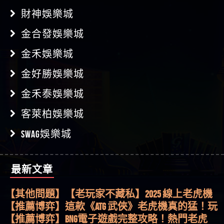
財神娛樂城
金合發娛樂城
金禾娛樂城
金好勝娛樂城
金禾泰娛樂城
客萊柏娛樂城
SWAG娛樂城
最新文章
【其他問題】用理性數據指路，開啟你的高回報
娛樂之旅
【其他問題】【老玩家不藏私】2025 線上老虎機
這樣挑！RTP、波動率和平台安全的全攻略！
【推薦博弈】這款《ATG 武俠》老虎機真的猛！玩
過才知道什麼叫超過3萬種中獎方式！
【推薦博弈】BNG電子遊戲完整攻略！熱門老虎