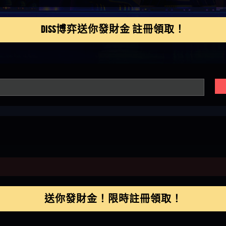
鴻傑】請問一下100多萬
金嗎，有誰可以回答
】LINE:kK605638
DISS博弈送你發財金 註冊領取！
亞廷】#免費手遊#錢龍
NE#http
】真的
如軒】黑網一個呵呵
i】讚
樂慧】又是九州??爛死
網不要玩
伊依】爛死了拉贏錢直
帳號可以去吃屎
靜茹】推薦小畢，我也
畢的會員～～
家羭】推推
VA娛樂城】還會自己做假
來毀謗欸哈哈哈好厲
順堪】黑網不出金
伊珊】不推薦爛公司
順堪】星匯娛樂城出金
後贏錢就不給出金
順堪】黑網出金幾次後
就不出金出
運彩】
送你發財金！限時註冊領取！
sd】唬爛不出金黑網垃圾
俊曄】所以會出金嗎現