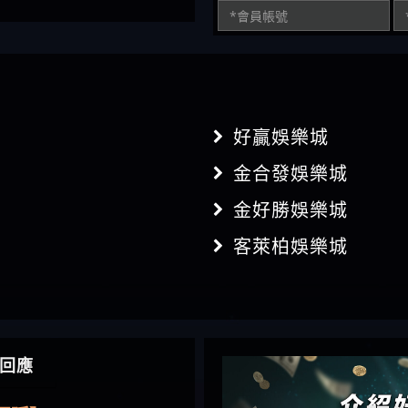
好贏娛樂城
金合發娛樂城
金好勝娛樂城
客萊柏娛樂城
】推代理真的好相處
回應
鴻傑】請問一下100多萬
金嗎，有誰可以回答
】LINE:kK605638