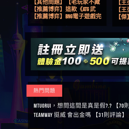
路，開啟你的高回報娛樂之
【其他問題】【老玩家不藏
【王
旅
私】2025 線上老虎機這樣
【推薦博弈】這款《ATG 武
皇ONLI
【傑
挑！RTP、波動率和平台安全
俠》老虎機真的猛！玩過才
【推薦博弈】BNG電子遊戲完
【蔡
的全攻略！
知道什麼叫超過3萬種中獎方
整攻略！熱門老虎機、集鴻
【其他問題】【2025】ATG試
【We
式！
運玩法、獨家試玩一次看！
玩必看！戰神賽特51,000倍數
【其他問題】「拆解力智投
【沈
玩法攻略，輕鬆稱霸老虎
資詐騙套路緊急追討賴
【其他問題】 【遇天盛商行
了黑
【林
機！
zg369」力智投資是不是詐騙
詐騙追回資金賴zg369】天盛
【其他問題】 受害者援助賴
接鎖
【陳
力智投資是真的嗎 力智投資
商行詐騙 天盛商行是不是詐
【zg369】退休老翁被大戶e點
【其他問題】 弘記投資詐騙
是小
【黃
是詐騙嗎 南部老翁還在癡迷
騙 天盛商行是真的嗎 天盛商
靈詐騙痛不欲生 大戶e點靈是
持續收割國人中【免費討回
【其他問題】 被騙追回賴
【A
力智投資高回報獲利 請不要
行是詐騙嗎 被天盛商行詐騙
真的嗎 大戶e點靈是不是詐騙
資金賴zg369】弘記投資是詐
【zg369】KnTop利用新型詐騙
【其他問題】機台運算專案
對話
【陳
在匯款
一招教你拿回
大戶e點靈是詐騙嗎 大戶e點
騙嗎 弘記投資是不是詐騙 弘
手法欺詐群眾 KnTop是真的嗎
詐騙持續收割國人中【免費
【其他問題】 Hoyabit詐騙持
【黃
靈無法出金 （大戶e點靈）教
記投資是真的嗎 被弘記投資
KnTop是不是詐騙 KnTop是詐騙
討回資金賴zg369】機台運算
續收割國人中【免費討回資
【其他問題】KS.M多元化行銷
【陳
你如何規避詐騙陷阱
詐騙的錢怎麼辦 本文教你如
嗎 【KnTop】KnTop無法出金 被
專案是詐騙嗎 機台運算專案
金賴zg369】Hoyabit是詐騙嗎
詐騙持續收割國人中【免費
【其他問題】免費追回賴
幾次
【陳
熱門問題
何拿回被騙資金
KnTop詐騙的錢一招拿回
是不是詐騙 機台運算專案是
Hoyabit是不是詐騙 Hoyabit是真
討回資金賴zg369】KS.M多元化
「zg369」深度解析野原家
【其他問題】元盈橋詐騙持
贏了
【玩
真的嗎 被機台運算專案詐騙
的嗎 被HoyabitHoyabit詐騙的錢
行銷是詐騙嗎 KS.M多元化行
Family & Love如何詐騙 野原家
續收割國人中【免費討回資
【其他問題】被騙追回賴
【a
MTUORUi，想問這間是真是假?.? 【7
的錢怎麼辦 本文教你如何拿
怎麼辦 本文教你如何拿回被
銷是不是詐騙 KS.M多元化行
Family & Love是不是詐騙 野原家
金賴zg369】元盈橋是詐騙嗎
【zg369】M.L.Edge利用新型詐
【其他問題】 Robinhood詐騙
平台
【蘇
TEAMWAY 挺威 會出金嗎 【31則評論】
回被騙資金
騙資金
銷是真的嗎 被KS.M多元化行
Family & Love是真的嗎 野原家
元盈橋是不是詐騙 元盈橋是
騙手法欺詐群眾 M.L.Edge是真
持續收割國人中【免費討回
【其他問題】FLTO詐騙持續收
在也
【侯
銷詐騙的錢怎麼辦 本文教你
Family & Love是詐騙嗎 165多次
真的嗎 被元盈橋詐騙的錢怎
的嗎 M.L.Edge是不是詐騙
資金賴zg369】Robinhood是詐騙
割國人中【免費討回資金賴
【其他問題】 遇詐騙求救賴
【傑