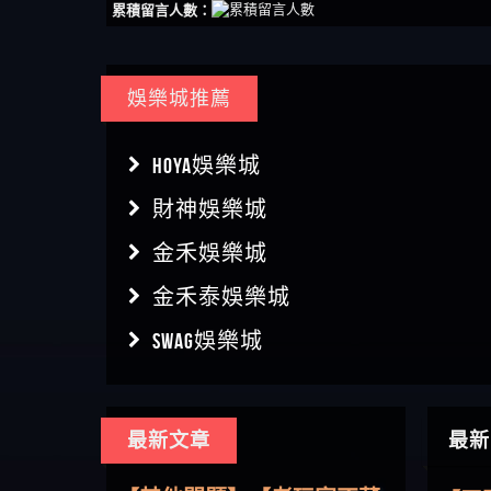
累積留言人數：
娛樂城推薦
HOYA娛樂城
財神娛樂城
金禾娛樂城
金禾泰娛樂城
SWAG娛樂城
【傑
最新文章
最新
【盧
【其他問題】用理性數據指
會出
【王亞廷