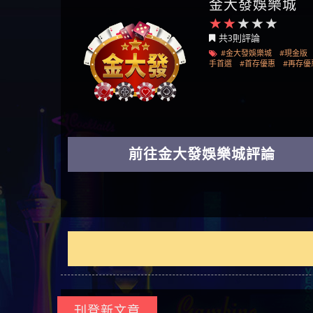
金大發娛樂城
回被騙資金
騙資金
銷是真的嗎 被KS.M多元化行
Family & Love是真的嗎 野原家
元盈橋是不是詐騙 元盈橋是
騙手法欺詐群眾 M.L.Edge是真
持續收割國人中【免費討回
【其他問題】FLTO詐騙持續收
在也
【侯
銷詐騙的錢怎麼辦 本文教你
Family & Love是詐騙嗎 165多次
真的嗎 被元盈橋詐騙的錢怎
的嗎 M.L.Edge是不是詐騙
資金賴zg369】Robinhood是詐騙
割國人中【免費討回資金賴
【其他問題】 遇詐騙求救賴
共3則評論
如何拿回被騙資金
通報野原家 Family & Love是詐騙
麼辦 本文教你如何拿回被騙
M.L.Edge是詐騙嗎 【M.L.Edge】
嗎 Robinhood是不是詐騙
zg369】FLTO是詐騙嗎 FLTO是不
【zg369】八旬老翁被ALYWS詐
【其他問題】 一招教你揭秘
#金大發娛樂城
#現金版
平台 請遠離
資金
M.L.Edge無法出金 被M.L.Edge詐
Robinhood是真的嗎 被Robinhood
是詐騙 FLTO是真的嗎 被FLTO詐
騙家破人亡 ALYWS是真的嗎
新型詐騙手法 （受害者免費
手首選
#首存優惠
#再存優
騙的錢一招拿回
詐騙的錢怎麼辦 本文教你如
騙的錢怎麼辦 本文教你如何
ALYWS是不是詐騙 ALYWS是詐騙
援助賴zg369）當當詐騙 當當
何拿回被騙資金
拿回被騙資金
嗎 （ALYWS）無法出金 請小心
是不是詐騙 當當是真的嗎 當
群組暗椿
當是詐騙嗎 六旬老婦深信當
當高獲利回報被騙的家破人
亡
前往金大發娛樂城評論
刊登新文章