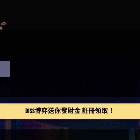
是一樣的狀況
依揚】廢物喔
#新
惠
DISS博弈送你發財金 註冊領取！