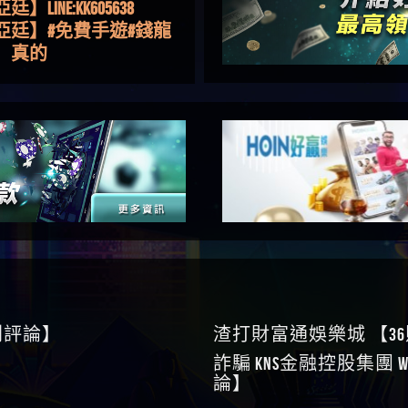
亞廷】#免費手遊#錢龍
NE#http
】真的
如軒】黑網一個呵呵
i】讚
樂慧】又是九州??爛死
網不要玩
伊依】爛死了拉贏錢直
帳號可以去吃屎
靜茹】推薦小畢，我也
畢的會員～～
家羭】推推
VA娛樂城】還會自己做假
來毀謗欸哈哈哈好厲
順堪】黑網不出金
伊珊】不推薦爛公司
順堪】星匯娛樂城出金
後贏錢就不給出金
順堪】黑網出金幾次後
就不出金出
運彩】
sd】唬爛不出金黑網垃圾
0則評論】
渣打財富通娛樂城 【3
俊曄】所以會出金嗎現
詐騙 kns金融控股集團 W
是一樣的狀況
依揚】廢物喔
論】
】推代理真的好相處