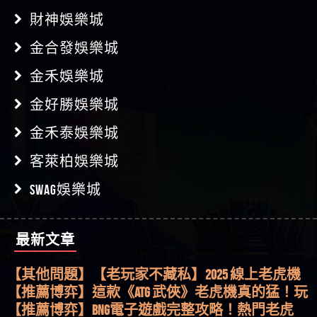
財神娛樂城
金合發娛樂城
金禾娛樂城
金好勝娛樂城
金禾泰娛樂城
客萊柏娛樂城
SWAG娛樂城
最新文章
【其他問題】用理性數據指路，開啟你的高回報
娛樂之旅
【其他問題】【老玩家不藏私】2025 線上老虎機
這樣挑！RTP、波動率和平台安全的全攻略！
【推薦博弈】這款《ATG 武俠》老虎機真的猛！玩
過才知道什麼叫超過3萬種中獎方式！
【推薦博弈】BNG電子遊戲完整攻略！熱門老虎