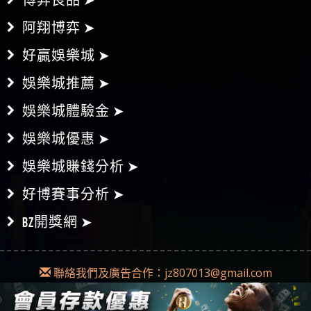
阿翔博弈 ➤
好贏娛樂城 ➤
娛樂城推薦 ➤
娛樂城體驗金 ➤
娛樂城優惠 ➤
娛樂城賺錢分析 ➤
好博賽事分析 ➤
BZ開獎網 ➤
聯絡我們及廣告合作：
jz807013@gmail.com
Copyright © 2018-2019
Diss博弈
|
網站地圖