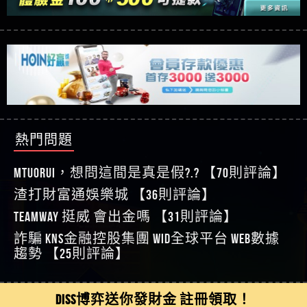
【玩運彩】
利回報被騙的家破人亡
這樣挑！RTP、波動率和平台安全的全攻略！
【推薦博弈】這款《ATG 武俠》老虎機真的猛！玩
【asd】唬爛不出金黑網垃圾平台
過才知道什麼叫超過3萬種中獎方式！
【推薦博弈】BNG電子遊戲完整攻略！熱門老虎
【蘇俊曄】所以會出金嗎現在也是一樣的狀況
機、集鴻運玩法、獨家試玩一次看！
【其他問題】【2025】ATG試玩必看！戰神賽特
【侯依揚】廢物喔
51,000倍數玩法攻略，輕鬆稱霸老虎機！
【其他問題】「拆解力智投資詐騙套路緊急追討
【傑】推代理真的好相處
賴zg369」力智投資是不是詐騙 力智投資是真的嗎
【其他問題】 【遇天盛商行詐騙追回資金賴
【盧鴻傑】請問一下100多萬會出金嗎，有誰可以
力智投資是詐騙嗎 南部老翁還在癡迷力智投資高
zg369】天盛商行詐騙 天盛商行是不是詐騙 天盛商
【其他問題】 受害者援助賴【zg369】退休老翁被
回答
【王亞廷】LINE:kK605638
回報獲利 請不要在匯款
行是真的嗎 天盛商行是詐騙嗎 被天盛商行詐騙一
大戶e點靈詐騙痛不欲生 大戶e點靈是真的嗎 大戶e
【其他問題】 弘記投資詐騙持續收割國人中【免
【王亞廷】#免費手遊#錢龍皇ONLINE#http
招教你拿回
點靈是不是詐騙 大戶e點靈是詐騙嗎 大戶e點靈無
費討回資金賴zg369】弘記投資是詐騙嗎 弘記投資
【其他問題】 被騙追回賴【zg369】KnTop利用新型
熱門問題
【傑】真的
法出金 （大戶e點靈）教你如何規避詐騙陷阱
是不是詐騙 弘記投資是真的嗎 被弘記投資詐騙的
詐騙手法欺詐群眾 KnTop是真的嗎 KnTop是不是詐騙
【其他問題】機台運算專案詐騙持續收割國人中
【蔡如軒】黑網一個呵呵
錢怎麼辦 本文教你如何拿回被騙資金
KnTop是詐騙嗎 【KnTop】KnTop無法出金 被KnTop詐騙
【免費討回資金賴zg369】機台運算專案是詐騙嗎
【其他問題】 Hoyabit詐騙持續收割國人中【免費
MTUORUi，想問這間是真是假?.? 【70則評論】
【Wei】讚
的錢一招拿回
機台運算專案是不是詐騙 機台運算專案是真的嗎
討回資金賴zg369】Hoyabit是詐騙嗎 Hoyabit是不是詐
【其他問題】KS.M多元化行銷詐騙持續收割國人
【沈樂慧】又是九州??爛死了黑網不要玩
渣打財富通娛樂城 【36則評論】
被機台運算專案詐騙的錢怎麼辦 本文教你如何拿
騙 Hoyabit是真的嗎 被HoyabitHoyabit詐騙的錢怎麼辦
中【免費討回資金賴zg369】KS.M多元化行銷是詐
【其他問題】免費追回賴「zg369」深度解析野原
【林伊依】爛死了拉贏錢直接鎖帳號可以去吃屎
TEAMWAY 挺威 會出金嗎 【31則評論】
回被騙資金
本文教你如何拿回被騙資金
騙嗎 KS.M多元化行銷是不是詐騙 KS.M多元化行銷是
家 Family & Love如何詐騙 野原家 Family & Love是不是詐
【其他問題】元盈橋詐騙持續收割國人中【免費
【陳靜茹】推薦小畢，我也是小畢的會員～～
真的嗎 被KS.M多元化行銷詐騙的錢怎麼辦 本文教
騙 野原家 Family & Love是真的嗎 野原家 Family & Love是
討回資金賴zg369】元盈橋是詐騙嗎 元盈橋是不是
【其他問題】被騙追回賴【zg369】M.L.Edge利用新
詐騙 kns金融控股集團 WID全球平台 WEB數據
【黃家羭】推推
你如何拿回被騙資金
詐騙嗎 165多次通報野原家 Family & Love是詐騙平台
詐騙 元盈橋是真的嗎 被元盈橋詐騙的錢怎麼辦
型詐騙手法欺詐群眾 M.L.Edge是真的嗎 M.L.Edge是不
【其他問題】 Robinhood詐騙持續收割國人中【免
趨勢 【25則評論】
【AVA娛樂城】還會自己做假對話來毀謗欸哈哈哈
請遠離
本文教你如何拿回被騙資金
是詐騙 M.L.Edge是詐騙嗎 【M.L.Edge】M.L.Edge無法出
費討回資金賴zg369】Robinhood是詐騙嗎 Robinhood是
【其他問題】FLTO詐騙持續收割國人中【免費討回
好厲
【陳順堪】黑網不出金
金 被M.L.Edge詐騙的錢一招拿回
不是詐騙 Robinhood是真的嗎 被Robinhood詐騙的錢怎
資金賴zg369】FLTO是詐騙嗎 FLTO是不是詐騙 FLTO是
【其他問題】 遇詐騙求救賴【zg369】八旬老翁被
【黃伊珊】不推薦爛公司
DISS博弈送你發財金 註冊領取！
麼辦 本文教你如何拿回被騙資金
真的嗎 被FLTO詐騙的錢怎麼辦 本文教你如何拿回
ALYWS詐騙家破人亡 ALYWS是真的嗎 ALYWS是不是詐騙
【其他問題】 一招教你揭秘新型詐騙手法 （受害