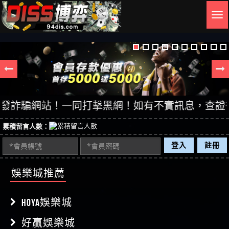
Togg
navig
詐騙網站！一同打擊黑網！如有不實訊息，查證後立即
累積留言人數：
登入
註冊
娛樂城推薦
HOYA娛樂城
好贏娛樂城