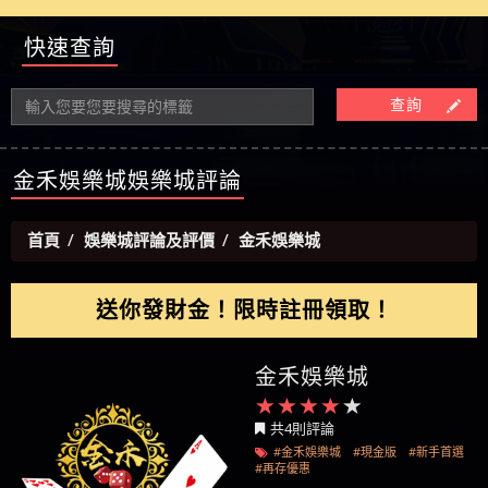
【陳順堪】星匯娛樂城出金幾次後贏錢就不給出
被騙資金
ALYWS是詐騙嗎 （ALYWS）無法出金 請小心群組暗椿
者免費援助賴zg369）當當詐騙 當當是不是詐騙 當
金
【陳順堪】黑網出金幾次後贏了就不出金出
當是真的嗎 當當是詐騙嗎 六旬老婦深信當當高獲
快速查詢
【玩運彩】
利回報被騙的家破人亡
【asd】唬爛不出金黑網垃圾平台
查詢
【蘇俊曄】所以會出金嗎現在也是一樣的狀況
【侯依揚】廢物喔
金禾娛樂城娛樂城評論
首頁
娛樂城評論及評價
金禾娛樂城
送你發財金！限時註冊領取！
金禾娛樂城
共4則評論
#金禾娛樂城
#現金版
#新手首選
#再存優惠