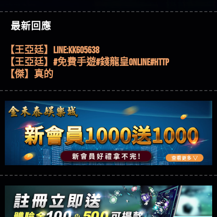
機、集鴻運玩法、獨家試玩一次看！
【其他問題】【2025】ATG試玩必看！戰神賽特
51,000倍數玩法攻略，輕鬆稱霸老虎機！
【其他問題】「拆解力智投資詐騙套路緊急追討
【傑】推代理真的好相處
最新回應
賴zg369」力智投資是不是詐騙 力智投資是真的嗎
【其他問題】 【遇天盛商行詐騙追回資金賴
【盧鴻傑】請問一下100多萬會出金嗎，有誰可以
力智投資是詐騙嗎 南部老翁還在癡迷力智投資高
zg369】天盛商行詐騙 天盛商行是不是詐騙 天盛商
【其他問題】 受害者援助賴【zg369】退休老翁被
回答
【王亞廷】LINE:kK605638
回報獲利 請不要在匯款
行是真的嗎 天盛商行是詐騙嗎 被天盛商行詐騙一
大戶e點靈詐騙痛不欲生 大戶e點靈是真的嗎 大戶e
【其他問題】 弘記投資詐騙持續收割國人中【免
【王亞廷】#免費手遊#錢龍皇ONLINE#http
招教你拿回
點靈是不是詐騙 大戶e點靈是詐騙嗎 大戶e點靈無
費討回資金賴zg369】弘記投資是詐騙嗎 弘記投資
【其他問題】 被騙追回賴【zg369】KnTop利用新型
【傑】真的
法出金 （大戶e點靈）教你如何規避詐騙陷阱
是不是詐騙 弘記投資是真的嗎 被弘記投資詐騙的
詐騙手法欺詐群眾 KnTop是真的嗎 KnTop是不是詐騙
【其他問題】機台運算專案詐騙持續收割國人中
【蔡如軒】黑網一個呵呵
錢怎麼辦 本文教你如何拿回被騙資金
KnTop是詐騙嗎 【KnTop】KnTop無法出金 被KnTop詐騙
【免費討回資金賴zg369】機台運算專案是詐騙嗎
【其他問題】 Hoyabit詐騙持續收割國人中【免費
【Wei】讚
的錢一招拿回
機台運算專案是不是詐騙 機台運算專案是真的嗎
討回資金賴zg369】Hoyabit是詐騙嗎 Hoyabit是不是詐
【其他問題】KS.M多元化行銷詐騙持續收割國人
【沈樂慧】又是九州??爛死了黑網不要玩
被機台運算專案詐騙的錢怎麼辦 本文教你如何拿
騙 Hoyabit是真的嗎 被HoyabitHoyabit詐騙的錢怎麼辦
中【免費討回資金賴zg369】KS.M多元化行銷是詐
【其他問題】免費追回賴「zg369」深度解析野原
【林伊依】爛死了拉贏錢直接鎖帳號可以去吃屎
回被騙資金
本文教你如何拿回被騙資金
騙嗎 KS.M多元化行銷是不是詐騙 KS.M多元化行銷是
家 Family & Love如何詐騙 野原家 Family & Love是不是詐
【其他問題】元盈橋詐騙持續收割國人中【免費
【陳靜茹】推薦小畢，我也是小畢的會員～～
真的嗎 被KS.M多元化行銷詐騙的錢怎麼辦 本文教
騙 野原家 Family & Love是真的嗎 野原家 Family & Love是
討回資金賴zg369】元盈橋是詐騙嗎 元盈橋是不是
【其他問題】被騙追回賴【zg369】M.L.Edge利用新
【黃家羭】推推
你如何拿回被騙資金
詐騙嗎 165多次通報野原家 Family & Love是詐騙平台
詐騙 元盈橋是真的嗎 被元盈橋詐騙的錢怎麼辦
型詐騙手法欺詐群眾 M.L.Edge是真的嗎 M.L.Edge是不
【其他問題】 Robinhood詐騙持續收割國人中【免
【AVA娛樂城】還會自己做假對話來毀謗欸哈哈哈
請遠離
本文教你如何拿回被騙資金
是詐騙 M.L.Edge是詐騙嗎 【M.L.Edge】M.L.Edge無法出
費討回資金賴zg369】Robinhood是詐騙嗎 Robinhood是
【其他問題】FLTO詐騙持續收割國人中【免費討回
好厲
【陳順堪】黑網不出金
金 被M.L.Edge詐騙的錢一招拿回
不是詐騙 Robinhood是真的嗎 被Robinhood詐騙的錢怎
資金賴zg369】FLTO是詐騙嗎 FLTO是不是詐騙 FLTO是
【其他問題】 遇詐騙求救賴【zg369】八旬老翁被
【黃伊珊】不推薦爛公司
麼辦 本文教你如何拿回被騙資金
真的嗎 被FLTO詐騙的錢怎麼辦 本文教你如何拿回
ALYWS詐騙家破人亡 ALYWS是真的嗎 ALYWS是不是詐騙
【其他問題】 一招教你揭秘新型詐騙手法 （受害
【陳順堪】星匯娛樂城出金幾次後贏錢就不給出
被騙資金
ALYWS是詐騙嗎 （ALYWS）無法出金 請小心群組暗椿
者免費援助賴zg369）當當詐騙 當當是不是詐騙 當
【其他問題】用理性數據指路，開啟你的高回報
金
【陳順堪】黑網出金幾次後贏了就不出金出
當是真的嗎 當當是詐騙嗎 六旬老婦深信當當高獲
娛樂之旅
【其他問題】【老玩家不藏私】2025 線上老虎機