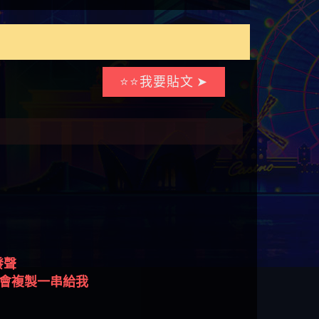
⭐⭐我要貼文 ➤
發聲
都會複製一串給我