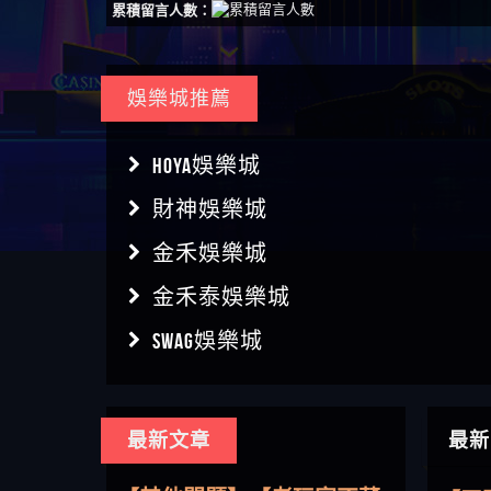
累積留言人數：
娛樂城推薦
HOYA娛樂城
財神娛樂城
金禾娛樂城
金禾泰娛樂城
SWAG娛樂城
【傑
最新文章
最新
【盧
【其他問題】用理性數據指
會出
【王亞廷