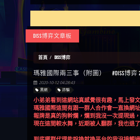
如何拿回被騙資金
通報野原家 Family & Love是詐騙
麼辦 本文教你如何拿回被騙
M.L.Edge是詐騙嗎 【M.L.Edge】
嗎 Robinhood是不是詐騙
zg369】FLTO是詐騙嗎 FLTO是不
【zg369】八旬老翁被ALYWS詐
【其他問題】 一招教你揭秘
【盧
平台 請遠離
資金
M.L.Edge無法出金 被M.L.Edge詐
Robinhood是真的嗎 被Robinhood
是詐騙 FLTO是真的嗎 被FLTO詐
騙家破人亡 ALYWS是真的嗎
新型詐騙手法 （受害者免費
【其他問題】用理性數據指
會出
【王亞廷
騙的錢一招拿回
詐騙的錢怎麼辦 本文教你如
騙的錢怎麼辦 本文教你如何
ALYWS是不是詐騙 ALYWS是詐騙
援助賴zg369）當當詐騙 當當
路，開啟你的高回報娛樂之
【其他問題】【老玩家不藏
【王
何拿回被騙資金
拿回被騙資金
嗎 （ALYWS）無法出金 請小心
是不是詐騙 當當是真的嗎 當
旅
私】2025 線上老虎機這樣
【推薦博弈】這款《ATG 武
皇ONLI
【傑
群組暗椿
當是詐騙嗎 六旬老婦深信當
挑！RTP、波動率和平台安全
俠》老虎機真的猛！玩過才
【推薦博弈】BNG電子遊戲完
Diss博弈文章板
【蔡
當高獲利回報被騙的家破人
的全攻略！
知道什麼叫超過3萬種中獎方
整攻略！熱門老虎機、集鴻
【其他問題】【2025】ATG試
【We
亡
式！
運玩法、獨家試玩一次看！
玩必看！戰神賽特51,000倍數
【其他問題】「拆解力智投
【沈
玩法攻略，輕鬆稱霸老虎
資詐騙套路緊急追討賴
【其他問題】 【遇天盛商行
首頁
DISS博弈
了黑
【林
機！
zg369」力智投資是不是詐騙
詐騙追回資金賴zg369】天盛
【其他問題】 受害者援助賴
接鎖
【陳
瑪雅國際兩三事（附圖） #Diss博弈 2
力智投資是真的嗎 力智投資
商行詐騙 天盛商行是不是詐
【zg369】退休老翁被大戶e點
【其他問題】 弘記投資詐騙
是小
【黃
是詐騙嗎 南部老翁還在癡迷
騙 天盛商行是真的嗎 天盛商
靈詐騙痛不欲生 大戶e點靈是
持續收割國人中【免費討回
【其他問題】 被騙追回賴
2020-10-12 04:28:43
【A
力智投資高回報獲利 請不要
行是詐騙嗎 被天盛商行詐騙
真的嗎 大戶e點靈是不是詐騙
資金賴zg369】弘記投資是詐
【zg369】KnTop利用新型詐騙
【其他問題】機台運算專案
黑網
詐騙
對話
【陳
在匯款
一招教你拿回
大戶e點靈是詐騙嗎 大戶e點
騙嗎 弘記投資是不是詐騙 弘
手法欺詐群眾 KnTop是真的嗎
詐騙持續收割國人中【免費
【其他問題】 Hoyabit詐騙持
【黃
小弟弟看到這網站真感覺很有趣，馬上發
靈無法出金 （大戶e點靈）教
記投資是真的嗎 被弘記投資
KnTop是不是詐騙 KnTop是詐騙
討回資金賴zg369】機台運算
續收割國人中【免費討回資
【其他問題】KS.M多元化行銷
【陳
瑪雅國際這間有跟一群人合作會一直換網址
你如何規避詐騙陷阱
詐騙的錢怎麼辦 本文教你如
嗎 【KnTop】KnTop無法出金 被
專案是詐騙嗎 機台運算專案
金賴zg369】Hoyabit是詐騙嗎
詐騙持續收割國人中【免費
【其他問題】免費追回賴
幾次
【陳
報牌是真的狗幹爛，爛到我沒一次提現過，
何拿回被騙資金
KnTop詐騙的錢一招拿回
是不是詐騙 機台運算專案是
Hoyabit是不是詐騙 Hoyabit是真
討回資金賴zg369】KS.M多元化
「zg369」深度解析野原家
【其他問題】元盈橋詐騙持
贏了
【玩
現在這間較水舞，近期被人翻群，我也退了
真的嗎 被機台運算專案詐騙
的嗎 被HoyabitHoyabit詐騙的錢
行銷是詐騙嗎 KS.M多元化行
Family & Love如何詐騙 野原家
續收割國人中【免費討回資
【其他問題】被騙追回賴
【a
的錢怎麼辦 本文教你如何拿
怎麼辦 本文教你如何拿回被
銷是不是詐騙 KS.M多元化行
Family & Love是不是詐騙 野原家
金賴zg369】元盈橋是詐騙嗎
【zg369】M.L.Edge利用新型詐
【其他問題】 Robinhood詐騙
平台
【蘇
到底哪群代理能說換就換平台的我沒接觸過