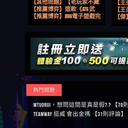
路，開啟你的高回報娛樂之
【其他問題】【老玩家不藏
【王
旅
私】2025 線上老虎機這樣
【推薦博弈】這款《ATG 武
皇ONLI
【傑
挑！RTP、波動率和平台安全
俠》老虎機真的猛！玩過才
【推薦博弈】BNG電子遊戲完
【蔡
的全攻略！
知道什麼叫超過3萬種中獎方
整攻略！熱門老虎機、集鴻
【其他問題】【2025】ATG試
【We
式！
運玩法、獨家試玩一次看！
玩必看！戰神賽特51,000倍數
【其他問題】「拆解力智投
【沈
玩法攻略，輕鬆稱霸老虎
資詐騙套路緊急追討賴
【其他問題】 【遇天盛商行
了黑
【林
機！
zg369」力智投資是不是詐騙
詐騙追回資金賴zg369】天盛
【其他問題】 受害者援助賴
接鎖
【陳
力智投資是真的嗎 力智投資
商行詐騙 天盛商行是不是詐
【zg369】退休老翁被大戶e點
【其他問題】 弘記投資詐騙
是小
【黃
是詐騙嗎 南部老翁還在癡迷
騙 天盛商行是真的嗎 天盛商
靈詐騙痛不欲生 大戶e點靈是
持續收割國人中【免費討回
【其他問題】 被騙追回賴
【A
力智投資高回報獲利 請不要
行是詐騙嗎 被天盛商行詐騙
真的嗎 大戶e點靈是不是詐騙
資金賴zg369】弘記投資是詐
【zg369】KnTop利用新型詐騙
【其他問題】機台運算專案
對話
【陳
在匯款
一招教你拿回
大戶e點靈是詐騙嗎 大戶e點
騙嗎 弘記投資是不是詐騙 弘
手法欺詐群眾 KnTop是真的嗎
詐騙持續收割國人中【免費
【其他問題】 Hoyabit詐騙持
【黃
靈無法出金 （大戶e點靈）教
記投資是真的嗎 被弘記投資
KnTop是不是詐騙 KnTop是詐騙
討回資金賴zg369】機台運算
續收割國人中【免費討回資
【其他問題】KS.M多元化行銷
【陳
你如何規避詐騙陷阱
詐騙的錢怎麼辦 本文教你如
嗎 【KnTop】KnTop無法出金 被
專案是詐騙嗎 機台運算專案
金賴zg369】Hoyabit是詐騙嗎
詐騙持續收割國人中【免費
【其他問題】免費追回賴
幾次
【陳
熱門問題
何拿回被騙資金
KnTop詐騙的錢一招拿回
是不是詐騙 機台運算專案是
Hoyabit是不是詐騙 Hoyabit是真
討回資金賴zg369】KS.M多元化
「zg369」深度解析野原家
【其他問題】元盈橋詐騙持
贏了
【玩
真的嗎 被機台運算專案詐騙
的嗎 被HoyabitHoyabit詐騙的錢
行銷是詐騙嗎 KS.M多元化行
Family & Love如何詐騙 野原家
續收割國人中【免費討回資
【其他問題】被騙追回賴
【a
MTUORUi，想問這間是真是假?.? 【7
的錢怎麼辦 本文教你如何拿
怎麼辦 本文教你如何拿回被
銷是不是詐騙 KS.M多元化行
Family & Love是不是詐騙 野原家
金賴zg369】元盈橋是詐騙嗎
【zg369】M.L.Edge利用新型詐
【其他問題】 Robinhood詐騙
平台
【蘇
TEAMWAY 挺威 會出金嗎 【31則評論】
回被騙資金
騙資金
銷是真的嗎 被KS.M多元化行
Family & Love是真的嗎 野原家
元盈橋是不是詐騙 元盈橋是
騙手法欺詐群眾 M.L.Edge是真
持續收割國人中【免費討回
【其他問題】FLTO詐騙持續收
在也
【侯
銷詐騙的錢怎麼辦 本文教你
Family & Love是詐騙嗎 165多次
真的嗎 被元盈橋詐騙的錢怎
的嗎 M.L.Edge是不是詐騙
資金賴zg369】Robinhood是詐騙
割國人中【免費討回資金賴
【其他問題】 遇詐騙求救賴
【傑