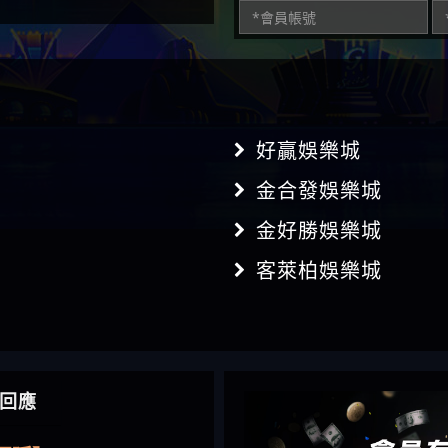
好贏娛樂城
金合發娛樂城
金好勝娛樂城
客萊柏娛樂城
】推代理真的好相處
回應
鴻傑】請問一下100多萬
金嗎，有誰可以回答
】LINE:kK605638