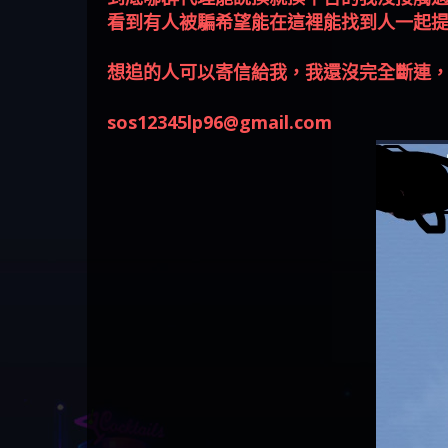
回被騙資金
騙資金
銷是真的嗎 被KS.M多元化行
Family & Love是真的嗎 野原家
元盈橋是不是詐騙 元盈橋是
騙手法欺詐群眾 M.L.Edge是真
持續收割國人中【免費討回
【其他問題】FLTO詐騙持續收
在也
【侯
看到有人被騙希望能在這裡能找到人一起
銷詐騙的錢怎麼辦 本文教你
Family & Love是詐騙嗎 165多次
真的嗎 被元盈橋詐騙的錢怎
的嗎 M.L.Edge是不是詐騙
資金賴zg369】Robinhood是詐騙
割國人中【免費討回資金賴
【其他問題】 遇詐騙求救賴
如何拿回被騙資金
通報野原家 Family & Love是詐騙
麼辦 本文教你如何拿回被騙
M.L.Edge是詐騙嗎 【M.L.Edge】
嗎 Robinhood是不是詐騙
zg369】FLTO是詐騙嗎 FLTO是不
【zg369】八旬老翁被ALYWS詐
【其他問題】 一招教你揭秘
想追的人可以寄信給我，我還沒完全斷連，就
平台 請遠離
資金
M.L.Edge無法出金 被M.L.Edge詐
Robinhood是真的嗎 被Robinhood
是詐騙 FLTO是真的嗎 被FLTO詐
騙家破人亡 ALYWS是真的嗎
新型詐騙手法 （受害者免費
騙的錢一招拿回
詐騙的錢怎麼辦 本文教你如
騙的錢怎麼辦 本文教你如何
ALYWS是不是詐騙 ALYWS是詐騙
援助賴zg369）當當詐騙 當當
sos12345lp96@gmail.com
何拿回被騙資金
拿回被騙資金
嗎 （ALYWS）無法出金 請小心
是不是詐騙 當當是真的嗎 當
群組暗椿
當是詐騙嗎 六旬老婦深信當
當高獲利回報被騙的家破人
亡