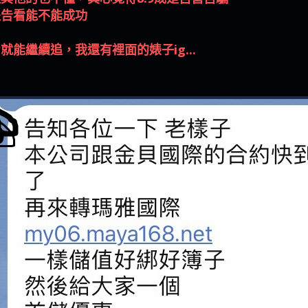
是一樣的狀況
依揚】廢物喔
提告看能不能成功
能繼續追，我還有裡面的婊子ig...