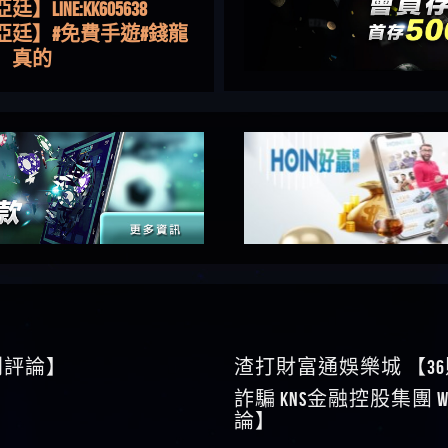
亞廷】#免費手遊#錢龍
NE#http
】真的
如軒】黑網一個呵呵
i】讚
樂慧】又是九州??爛死
網不要玩
伊依】爛死了拉贏錢直
帳號可以去吃屎
靜茹】推薦小畢，我也
畢的會員～～
家羭】推推
VA娛樂城】還會自己做假
來毀謗欸哈哈哈好厲
順堪】黑網不出金
伊珊】不推薦爛公司
順堪】星匯娛樂城出金
後贏錢就不給出金
順堪】黑網出金幾次後
就不出金出
運彩】
sd】唬爛不出金黑網垃圾
0則評論】
渣打財富通娛樂城 【3
俊曄】所以會出金嗎現
詐騙 kns金融控股集團 W
是一樣的狀況
依揚】廢物喔
論】
】推代理真的好相處