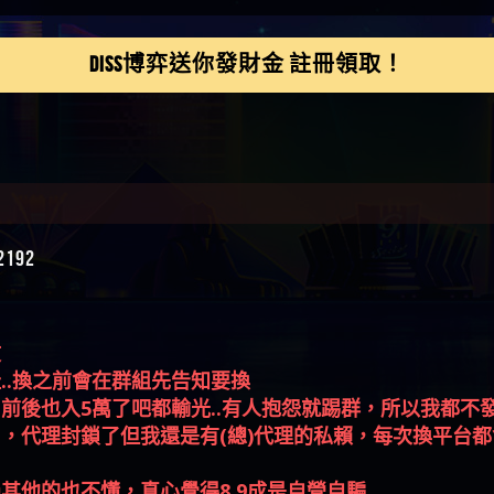
鴻傑】請問一下100多萬
金嗎，有誰可以回答
】LINE:kK605638
DISS博弈送你發財金 註冊領取！
亞廷】#免費手遊#錢龍
NE#http
】真的
如軒】黑網一個呵呵
i】讚
樂慧】又是九州??爛死
網不要玩
伊依】爛死了拉贏錢直
帳號可以去吃屎
靜茹】推薦小畢，我也
192
畢的會員～～
家羭】推推
VA娛樂城】還會自己做假
來毀謗欸哈哈哈好厲
順堪】黑網不出金
伊珊】不推薦爛公司
文
順堪】星匯娛樂城出金
..換之前會在群組先告知要換
後贏錢就不給出金
順堪】黑網出金幾次後
前後也入5萬了吧都輸光..有人抱怨就踢群，所以我都不
就不出金出
運彩】
，代理封鎖了但我還是有(總)代理的私賴，每次換平台
sd】唬爛不出金黑網垃圾
俊曄】所以會出金嗎現
其他的也不懂，真心覺得8.9成是自營自騙