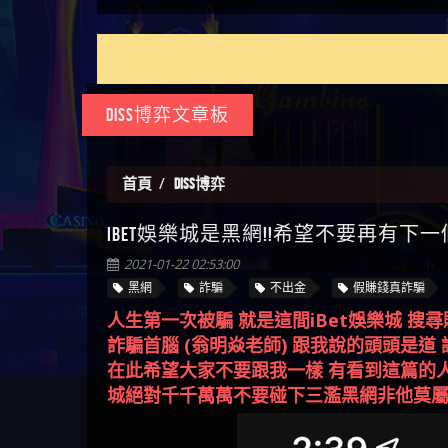
如何拿回被騙資金
通報野原家 Family & Love是詐騙
麼辦 本文教你如何拿回被騙
M.L.Edge是詐騙嗎 【M.L.Edge】
嗎 Robinhood是不是詐騙
zg369】FLTO是詐騙嗎 FLTO是不
【zg369】八旬老翁被ALYWS詐
【其他問題】 一招教你揭秘
【盧
平台 請遠離
資金
M.L.Edge無法出金 被M.L.Edge詐
Robinhood是真的嗎 被Robinhood
是詐騙 FLTO是真的嗎 被FLTO詐
騙家破人亡 ALYWS是真的嗎
新型詐騙手法 （受害者免費
【其他問題】用理性數據指
會出
【王亞廷
騙的錢一招拿回
詐騙的錢怎麼辦 本文教你如
騙的錢怎麼辦 本文教你如何
ALYWS是不是詐騙 ALYWS是詐騙
援助賴zg369）當當詐騙 當當
路，開啟你的高回報娛樂之
【其他問題】【老玩家不藏
【王
何拿回被騙資金
拿回被騙資金
嗎 （ALYWS）無法出金 請小心
是不是詐騙 當當是真的嗎 當
旅
私】2025 線上老虎機這樣
【推薦博弈】這款《ATG 武
皇ONLI
【傑
群組暗椿
當是詐騙嗎 六旬老婦深信當
挑！RTP、波動率和平台安全
俠》老虎機真的猛！玩過才
【推薦博弈】BNG電子遊戲完
Diss博弈文章板
【蔡
當高獲利回報被騙的家破人
的全攻略！
知道什麼叫超過3萬種中獎方
整攻略！熱門老虎機、集鴻
【其他問題】【2025】ATG試
【We
亡
式！
運玩法、獨家試玩一次看！
玩必看！戰神賽特51,000倍數
【其他問題】「拆解力智投
【沈
玩法攻略，輕鬆稱霸老虎
資詐騙套路緊急追討賴
【其他問題】 【遇天盛商行
首頁
DISS博弈
了黑
【林
機！
zg369」力智投資是不是詐騙
詐騙追回資金賴zg369】天盛
【其他問題】 受害者援助賴
接鎖
【陳
iBet娛樂城是黑網!!希望不要再有下一個
力智投資是真的嗎 力智投資
商行詐騙 天盛商行是不是詐
【zg369】退休老翁被大戶e點
【其他問題】 弘記投資詐騙
是小
【黃
是詐騙嗎 南部老翁還在癡迷
騙 天盛商行是真的嗎 天盛商
靈詐騙痛不欲生 大戶e點靈是
持續收割國人中【免費討回
【其他問題】 被騙追回賴
2021-01-22 02:53:00
【A
力智投資高回報獲利 請不要
行是詐騙嗎 被天盛商行詐騙
真的嗎 大戶e點靈是不是詐騙
資金賴zg369】弘記投資是詐
【zg369】KnTop利用新型詐騙
【其他問題】機台運算專案
黑網
詐騙
不出金
假賺錢真詐騙
對話
【陳
在匯款
一招教你拿回
大戶e點靈是詐騙嗎 大戶e點
騙嗎 弘記投資是不是詐騙 弘
手法欺詐群眾 KnTop是真的嗎
詐騙持續收割國人中【免費
【其他問題】 Hoyabit詐騙持
【黃
人生第一次被騙 就是這間iBet娛樂城 
靈無法出金 （大戶e點靈）教
記投資是真的嗎 被弘記投資
KnTop是不是詐騙 KnTop是詐騙
討回資金賴zg369】機台運算
續收割國人中【免費討回資
【其他問題】KS.M多元化行銷
【陳
詐騙首腦 (翁明焱老師) 跟我說的頭頭是道
你如何規避詐騙陷阱
詐騙的錢怎麼辦 本文教你如
嗎 【KnTop】KnTop無法出金 被
專案是詐騙嗎 機台運算專案
金賴zg369】Hoyabit是詐騙嗎
詐騙持續收割國人中【免費
【其他問題】免費追回賴
幾次
【陳
在此希望大家不要跟我一樣 有看到這篇的人
何拿回被騙資金
KnTop詐騙的錢一招拿回
是不是詐騙 機台運算專案是
Hoyabit是不是詐騙 Hoyabit是真
討回資金賴zg369】KS.M多元化
「zg369」深度解析野原家
【其他問題】元盈橋詐騙持
贏了
【玩
城絕對千千萬萬不要碰下三濫黑網非他莫
真的嗎 被機台運算專案詐騙
的嗎 被HoyabitHoyabit詐騙的錢
行銷是詐騙嗎 KS.M多元化行
Family & Love如何詐騙 野原家
續收割國人中【免費討回資
【其他問題】被騙追回賴
【a
的錢怎麼辦 本文教你如何拿
怎麼辦 本文教你如何拿回被
銷是不是詐騙 KS.M多元化行
Family & Love是不是詐騙 野原家
金賴zg369】元盈橋是詐騙嗎
【zg369】M.L.Edge利用新型詐
【其他問題】 Robinhood詐騙
平台
【蘇