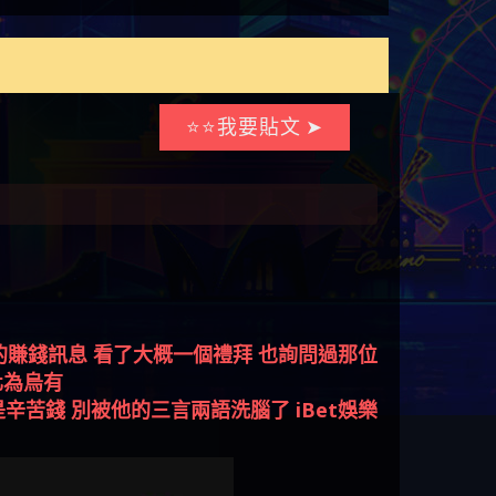
⭐⭐我要貼文 ➤
的賺錢訊息 看了大概一個禮拜 也詢問過那位
化為烏有
苦錢 別被他的三言兩語洗腦了 iBet娛樂