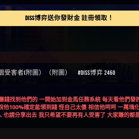
鴻傑】請問一下100多萬
金嗎，有誰可以回答
】LINE:kK605638
DISS博弈送你發財金 註冊領取！
亞廷】#免費手遊#錢龍
NE#http
】真的
如軒】黑網一個呵呵
i】讚
樂慧】又是九州??爛死
網不要玩
伊依】爛死了拉贏錢直
帳號可以去吃屎
靜茹】推薦小畢，我也
受害者(附圖）（附圖） #Diss博弈 2460
畢的會員～～
家羭】推推
VA娛樂城】還會自己做假
來毀謗欸哈哈哈好厲
順堪】黑網不出金
伊珊】不推薦爛公司
搜尋賺錢找到他們的 一開始加到金馬任務系統 每天看他們發
順堪】星匯娛樂城出金
 說他100%確定能領到錢 怪自己太傻 相信他呵呵 一萬塊
後贏錢就不給出金
順堪】黑網出金幾次後
 也請分享出去 我只希望不要再有人受害了 大家賺的都是辛
就不出金出
運彩】
屬
sd】唬爛不出金黑網垃圾
俊曄】所以會出金嗎現