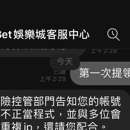
是一樣的狀況
依揚】廢物喔