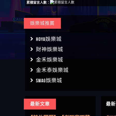
累積留言人數：
娛樂城推薦
HOYA娛樂城
財神娛樂城
金禾娛樂城
金禾泰娛樂城
SWAG娛樂城
【傑
最新文章
最新
【盧
【其他問題】用理性數據指
會出
【王亞廷