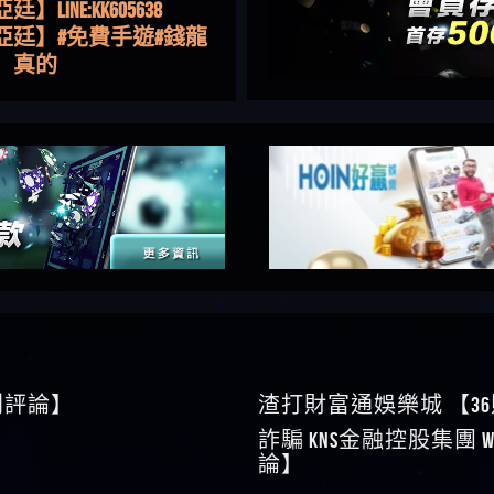
亞廷】#免費手遊#錢龍
NE#http
】真的
如軒】黑網一個呵呵
i】讚
樂慧】又是九州??爛死
網不要玩
伊依】爛死了拉贏錢直
帳號可以去吃屎
靜茹】推薦小畢，我也
畢的會員～～
家羭】推推
VA娛樂城】還會自己做假
來毀謗欸哈哈哈好厲
順堪】黑網不出金
伊珊】不推薦爛公司
順堪】星匯娛樂城出金
後贏錢就不給出金
順堪】黑網出金幾次後
就不出金出
運彩】
sd】唬爛不出金黑網垃圾
0則評論】
渣打財富通娛樂城 【3
俊曄】所以會出金嗎現
詐騙 kns金融控股集團 W
是一樣的狀況
依揚】廢物喔
論】
】推代理真的好相處