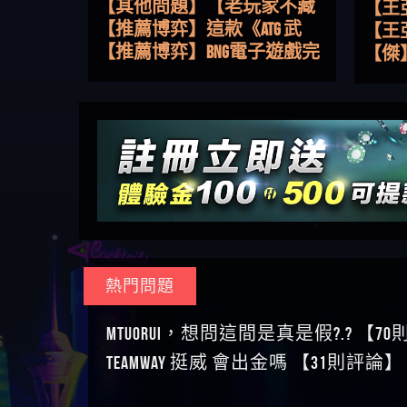
路，開啟你的高回報娛樂之
【其他問題】【老玩家不藏
【王
旅
私】2025 線上老虎機這樣
【推薦博弈】這款《ATG 武
皇ONLI
【傑
挑！RTP、波動率和平台安全
俠》老虎機真的猛！玩過才
【推薦博弈】BNG電子遊戲完
【蔡
的全攻略！
知道什麼叫超過3萬種中獎方
整攻略！熱門老虎機、集鴻
【其他問題】【2025】ATG試
【We
式！
運玩法、獨家試玩一次看！
玩必看！戰神賽特51,000倍數
【其他問題】「拆解力智投
【沈
玩法攻略，輕鬆稱霸老虎
資詐騙套路緊急追討賴
【其他問題】 【遇天盛商行
了黑
【林
機！
zg369」力智投資是不是詐騙
詐騙追回資金賴zg369】天盛
【其他問題】 受害者援助賴
接鎖
【陳
力智投資是真的嗎 力智投資
商行詐騙 天盛商行是不是詐
【zg369】退休老翁被大戶e點
【其他問題】 弘記投資詐騙
是小
【黃
是詐騙嗎 南部老翁還在癡迷
騙 天盛商行是真的嗎 天盛商
靈詐騙痛不欲生 大戶e點靈是
持續收割國人中【免費討回
【其他問題】 被騙追回賴
【A
力智投資高回報獲利 請不要
行是詐騙嗎 被天盛商行詐騙
真的嗎 大戶e點靈是不是詐騙
資金賴zg369】弘記投資是詐
【zg369】KnTop利用新型詐騙
【其他問題】機台運算專案
對話
【陳
在匯款
一招教你拿回
大戶e點靈是詐騙嗎 大戶e點
騙嗎 弘記投資是不是詐騙 弘
手法欺詐群眾 KnTop是真的嗎
詐騙持續收割國人中【免費
【其他問題】 Hoyabit詐騙持
【黃
靈無法出金 （大戶e點靈）教
記投資是真的嗎 被弘記投資
KnTop是不是詐騙 KnTop是詐騙
討回資金賴zg369】機台運算
續收割國人中【免費討回資
【其他問題】KS.M多元化行銷
【陳
你如何規避詐騙陷阱
詐騙的錢怎麼辦 本文教你如
嗎 【KnTop】KnTop無法出金 被
專案是詐騙嗎 機台運算專案
金賴zg369】Hoyabit是詐騙嗎
詐騙持續收割國人中【免費
【其他問題】免費追回賴
幾次
【陳
熱門問題
何拿回被騙資金
KnTop詐騙的錢一招拿回
是不是詐騙 機台運算專案是
Hoyabit是不是詐騙 Hoyabit是真
討回資金賴zg369】KS.M多元化
「zg369」深度解析野原家
【其他問題】元盈橋詐騙持
贏了
【玩
真的嗎 被機台運算專案詐騙
的嗎 被HoyabitHoyabit詐騙的錢
行銷是詐騙嗎 KS.M多元化行
Family & Love如何詐騙 野原家
續收割國人中【免費討回資
【其他問題】被騙追回賴
【a
MTUORUi，想問這間是真是假?.? 【7
的錢怎麼辦 本文教你如何拿
怎麼辦 本文教你如何拿回被
銷是不是詐騙 KS.M多元化行
Family & Love是不是詐騙 野原家
金賴zg369】元盈橋是詐騙嗎
【zg369】M.L.Edge利用新型詐
【其他問題】 Robinhood詐騙
平台
【蘇
TEAMWAY 挺威 會出金嗎 【31則評論】
回被騙資金
騙資金
銷是真的嗎 被KS.M多元化行
Family & Love是真的嗎 野原家
元盈橋是不是詐騙 元盈橋是
騙手法欺詐群眾 M.L.Edge是真
持續收割國人中【免費討回
【其他問題】FLTO詐騙持續收
在也
【侯
銷詐騙的錢怎麼辦 本文教你
Family & Love是詐騙嗎 165多次
真的嗎 被元盈橋詐騙的錢怎
的嗎 M.L.Edge是不是詐騙
資金賴zg369】Robinhood是詐騙
割國人中【免費討回資金賴
【其他問題】 遇詐騙求救賴
【傑