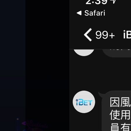
回被騙資金
騙資金
銷是真的嗎 被KS.M多元化行
Family & Love是真的嗎 野原家
元盈橋是不是詐騙 元盈橋是
騙手法欺詐群眾 M.L.Edge是真
持續收割國人中【免費討回
【其他問題】FLTO詐騙持續收
在也
【侯
銷詐騙的錢怎麼辦 本文教你
Family & Love是詐騙嗎 165多次
真的嗎 被元盈橋詐騙的錢怎
的嗎 M.L.Edge是不是詐騙
資金賴zg369】Robinhood是詐騙
割國人中【免費討回資金賴
【其他問題】 遇詐騙求救賴
如何拿回被騙資金
通報野原家 Family & Love是詐騙
麼辦 本文教你如何拿回被騙
M.L.Edge是詐騙嗎 【M.L.Edge】
嗎 Robinhood是不是詐騙
zg369】FLTO是詐騙嗎 FLTO是不
【zg369】八旬老翁被ALYWS詐
【其他問題】 一招教你揭秘
平台 請遠離
資金
M.L.Edge無法出金 被M.L.Edge詐
Robinhood是真的嗎 被Robinhood
是詐騙 FLTO是真的嗎 被FLTO詐
騙家破人亡 ALYWS是真的嗎
新型詐騙手法 （受害者免費
騙的錢一招拿回
詐騙的錢怎麼辦 本文教你如
騙的錢怎麼辦 本文教你如何
ALYWS是不是詐騙 ALYWS是詐騙
援助賴zg369）當當詐騙 當當
何拿回被騙資金
拿回被騙資金
嗎 （ALYWS）無法出金 請小心
是不是詐騙 當當是真的嗎 當
群組暗椿
當是詐騙嗎 六旬老婦深信當
當高獲利回報被騙的家破人
亡