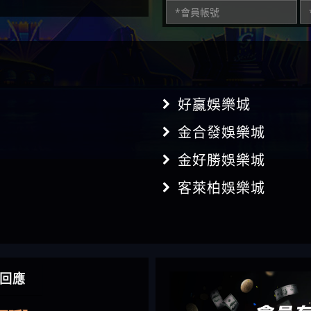
好贏娛樂城
金合發娛樂城
金好勝娛樂城
客萊柏娛樂城
】推代理真的好相處
回應
鴻傑】請問一下100多萬
金嗎，有誰可以回答
】LINE:kK605638