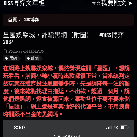
【陳順堪】星匯娛樂城出金幾次後贏錢就不給出
Diss博弈文章板
⭐⭐我要貼文 ➤
被騙資金
ALYWS是詐騙嗎 （ALYWS）無法出金 請小心群組暗椿
者免費援助賴zg369）當當詐騙 當當是不是詐騙 當
金
【陳順堪】黑網出金幾次後贏了就不出金出
當是真的嗎 當當是詐騙嗎 六旬老婦深信當當高獲
【玩運彩】
首頁
DISS博弈
利回報被騙的家破人亡
【asd】唬爛不出金黑網垃圾平台
【蘇俊曄】所以會出金嗎現在也是一樣的狀況
星匯娛樂城，詐騙黑網（附圖） #Diss博弈
【侯依揚】廢物喔
2664
2022-11-24 00:42:36
黑網
詐騙
在網路上搜尋娛樂城，偶然發現這間「星匯」，想說
玩看看，前面小輸小贏時出款都很正常，當系統判定
該玩家在體育投注贏面變多時，先是調降每一注的額
度，後來乾脆找理由拖延，不出款，超過一個月，說
他們是黑網，還會被罵回來，奉勸各位千萬不要來儲
「星匯」，網上還是有其他好的代理平台，不用浪費
時間跟不出金的黑網耗。