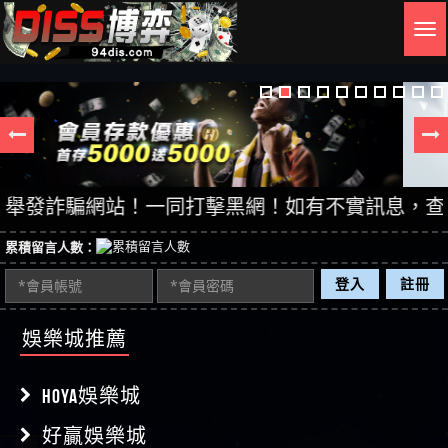
Togg
navig
發詐騙網站！一同打擊黑網！如有不實訊息，查證後立
累積留言人數：
登入
註冊
娛樂城推薦
HOYA娛樂城
好贏娛樂城