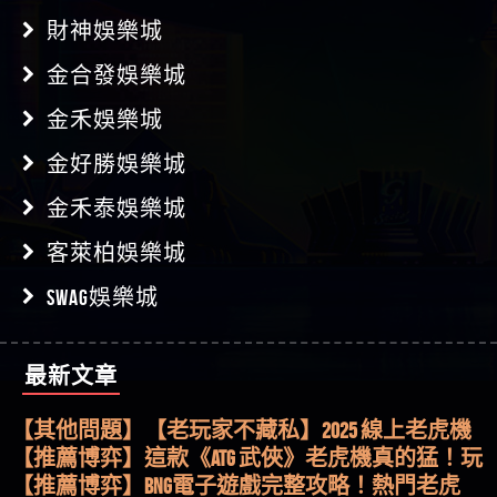
財神娛樂城
金合發娛樂城
金禾娛樂城
金好勝娛樂城
金禾泰娛樂城
客萊柏娛樂城
SWAG娛樂城
最新文章
【其他問題】用理性數據指路，開啟你的高回報
娛樂之旅
【其他問題】【老玩家不藏私】2025 線上老虎機
這樣挑！RTP、波動率和平台安全的全攻略！
【推薦博弈】這款《ATG 武俠》老虎機真的猛！玩
過才知道什麼叫超過3萬種中獎方式！
【推薦博弈】BNG電子遊戲完整攻略！熱門老虎