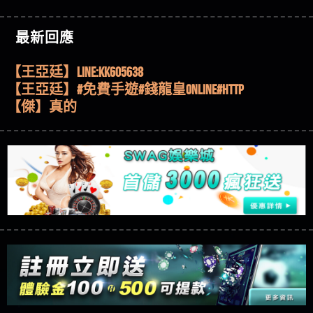
機、集鴻運玩法、獨家試玩一次看！
【其他問題】【2025】ATG試玩必看！戰神賽特
51,000倍數玩法攻略，輕鬆稱霸老虎機！
【其他問題】「拆解力智投資詐騙套路緊急追討
【傑】推代理真的好相處
最新回應
賴zg369」力智投資是不是詐騙 力智投資是真的嗎
【其他問題】 【遇天盛商行詐騙追回資金賴
【盧鴻傑】請問一下100多萬會出金嗎，有誰可以
力智投資是詐騙嗎 南部老翁還在癡迷力智投資高
zg369】天盛商行詐騙 天盛商行是不是詐騙 天盛商
【其他問題】 受害者援助賴【zg369】退休老翁被
回答
【王亞廷】LINE:kK605638
回報獲利 請不要在匯款
行是真的嗎 天盛商行是詐騙嗎 被天盛商行詐騙一
大戶e點靈詐騙痛不欲生 大戶e點靈是真的嗎 大戶e
【其他問題】 弘記投資詐騙持續收割國人中【免
【王亞廷】#免費手遊#錢龍皇ONLINE#http
招教你拿回
點靈是不是詐騙 大戶e點靈是詐騙嗎 大戶e點靈無
費討回資金賴zg369】弘記投資是詐騙嗎 弘記投資
【其他問題】 被騙追回賴【zg369】KnTop利用新型
【傑】真的
法出金 （大戶e點靈）教你如何規避詐騙陷阱
是不是詐騙 弘記投資是真的嗎 被弘記投資詐騙的
詐騙手法欺詐群眾 KnTop是真的嗎 KnTop是不是詐騙
【其他問題】機台運算專案詐騙持續收割國人中
【蔡如軒】黑網一個呵呵
錢怎麼辦 本文教你如何拿回被騙資金
KnTop是詐騙嗎 【KnTop】KnTop無法出金 被KnTop詐騙
【免費討回資金賴zg369】機台運算專案是詐騙嗎
【其他問題】 Hoyabit詐騙持續收割國人中【免費
【Wei】讚
的錢一招拿回
機台運算專案是不是詐騙 機台運算專案是真的嗎
討回資金賴zg369】Hoyabit是詐騙嗎 Hoyabit是不是詐
【其他問題】KS.M多元化行銷詐騙持續收割國人
【沈樂慧】又是九州??爛死了黑網不要玩
被機台運算專案詐騙的錢怎麼辦 本文教你如何拿
騙 Hoyabit是真的嗎 被HoyabitHoyabit詐騙的錢怎麼辦
中【免費討回資金賴zg369】KS.M多元化行銷是詐
【其他問題】免費追回賴「zg369」深度解析野原
【林伊依】爛死了拉贏錢直接鎖帳號可以去吃屎
回被騙資金
本文教你如何拿回被騙資金
騙嗎 KS.M多元化行銷是不是詐騙 KS.M多元化行銷是
家 Family & Love如何詐騙 野原家 Family & Love是不是詐
【其他問題】元盈橋詐騙持續收割國人中【免費
【陳靜茹】推薦小畢，我也是小畢的會員～～
真的嗎 被KS.M多元化行銷詐騙的錢怎麼辦 本文教
騙 野原家 Family & Love是真的嗎 野原家 Family & Love是
討回資金賴zg369】元盈橋是詐騙嗎 元盈橋是不是
【其他問題】被騙追回賴【zg369】M.L.Edge利用新
【黃家羭】推推
你如何拿回被騙資金
詐騙嗎 165多次通報野原家 Family & Love是詐騙平台
詐騙 元盈橋是真的嗎 被元盈橋詐騙的錢怎麼辦
型詐騙手法欺詐群眾 M.L.Edge是真的嗎 M.L.Edge是不
【其他問題】 Robinhood詐騙持續收割國人中【免
【AVA娛樂城】還會自己做假對話來毀謗欸哈哈哈
請遠離
本文教你如何拿回被騙資金
是詐騙 M.L.Edge是詐騙嗎 【M.L.Edge】M.L.Edge無法出
費討回資金賴zg369】Robinhood是詐騙嗎 Robinhood是
【其他問題】FLTO詐騙持續收割國人中【免費討回
好厲
【陳順堪】黑網不出金
金 被M.L.Edge詐騙的錢一招拿回
不是詐騙 Robinhood是真的嗎 被Robinhood詐騙的錢怎
資金賴zg369】FLTO是詐騙嗎 FLTO是不是詐騙 FLTO是
【其他問題】 遇詐騙求救賴【zg369】八旬老翁被
【黃伊珊】不推薦爛公司
麼辦 本文教你如何拿回被騙資金
真的嗎 被FLTO詐騙的錢怎麼辦 本文教你如何拿回
ALYWS詐騙家破人亡 ALYWS是真的嗎 ALYWS是不是詐騙
【其他問題】 一招教你揭秘新型詐騙手法 （受害
【陳順堪】星匯娛樂城出金幾次後贏錢就不給出
被騙資金
ALYWS是詐騙嗎 （ALYWS）無法出金 請小心群組暗椿
者免費援助賴zg369）當當詐騙 當當是不是詐騙 當
【其他問題】用理性數據指路，開啟你的高回報
金
【陳順堪】黑網出金幾次後贏了就不出金出
當是真的嗎 當當是詐騙嗎 六旬老婦深信當當高獲
娛樂之旅
【其他問題】【老玩家不藏私】2025 線上老虎機