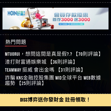
【玩運彩】
利回報被騙的家破人亡
這樣挑！RTP、波動率和平台安全的全攻略！
【推薦博弈】這款《ATG 武俠》老虎機真的猛！玩
【asd】唬爛不出金黑網垃圾平台
過才知道什麼叫超過3萬種中獎方式！
【推薦博弈】BNG電子遊戲完整攻略！熱門老虎
【蘇俊曄】所以會出金嗎現在也是一樣的狀況
機、集鴻運玩法、獨家試玩一次看！
【其他問題】【2025】ATG試玩必看！戰神賽特
【侯依揚】廢物喔
51,000倍數玩法攻略，輕鬆稱霸老虎機！
【其他問題】「拆解力智投資詐騙套路緊急追討
【傑】推代理真的好相處
賴zg369」力智投資是不是詐騙 力智投資是真的嗎
【其他問題】 【遇天盛商行詐騙追回資金賴
【盧鴻傑】請問一下100多萬會出金嗎，有誰可以
力智投資是詐騙嗎 南部老翁還在癡迷力智投資高
zg369】天盛商行詐騙 天盛商行是不是詐騙 天盛商
【其他問題】 受害者援助賴【zg369】退休老翁被
回答
【王亞廷】LINE:kK605638
回報獲利 請不要在匯款
行是真的嗎 天盛商行是詐騙嗎 被天盛商行詐騙一
大戶e點靈詐騙痛不欲生 大戶e點靈是真的嗎 大戶e
【其他問題】 弘記投資詐騙持續收割國人中【免
熱門問題
【王亞廷】#免費手遊#錢龍皇ONLINE#http
招教你拿回
點靈是不是詐騙 大戶e點靈是詐騙嗎 大戶e點靈無
費討回資金賴zg369】弘記投資是詐騙嗎 弘記投資
【其他問題】 被騙追回賴【zg369】KnTop利用新型
【傑】真的
法出金 （大戶e點靈）教你如何規避詐騙陷阱
是不是詐騙 弘記投資是真的嗎 被弘記投資詐騙的
詐騙手法欺詐群眾 KnTop是真的嗎 KnTop是不是詐騙
【其他問題】機台運算專案詐騙持續收割國人中
MTUORUi，想問這間是真是假?.? 【70則評論】
【蔡如軒】黑網一個呵呵
錢怎麼辦 本文教你如何拿回被騙資金
KnTop是詐騙嗎 【KnTop】KnTop無法出金 被KnTop詐騙
【免費討回資金賴zg369】機台運算專案是詐騙嗎
【其他問題】 Hoyabit詐騙持續收割國人中【免費
渣打財富通娛樂城 【36則評論】
【Wei】讚
的錢一招拿回
機台運算專案是不是詐騙 機台運算專案是真的嗎
討回資金賴zg369】Hoyabit是詐騙嗎 Hoyabit是不是詐
【其他問題】KS.M多元化行銷詐騙持續收割國人
【沈樂慧】又是九州??爛死了黑網不要玩
TEAMWAY 挺威 會出金嗎 【31則評論】
被機台運算專案詐騙的錢怎麼辦 本文教你如何拿
騙 Hoyabit是真的嗎 被HoyabitHoyabit詐騙的錢怎麼辦
中【免費討回資金賴zg369】KS.M多元化行銷是詐
【其他問題】免費追回賴「zg369」深度解析野原
【林伊依】爛死了拉贏錢直接鎖帳號可以去吃屎
詐騙 kns金融控股集團 WID全球平台 WEB數據
回被騙資金
本文教你如何拿回被騙資金
騙嗎 KS.M多元化行銷是不是詐騙 KS.M多元化行銷是
家 Family & Love如何詐騙 野原家 Family & Love是不是詐
【其他問題】元盈橋詐騙持續收割國人中【免費
【陳靜茹】推薦小畢，我也是小畢的會員～～
趨勢 【25則評論】
真的嗎 被KS.M多元化行銷詐騙的錢怎麼辦 本文教
騙 野原家 Family & Love是真的嗎 野原家 Family & Love是
討回資金賴zg369】元盈橋是詐騙嗎 元盈橋是不是
【其他問題】被騙追回賴【zg369】M.L.Edge利用新
【黃家羭】推推
你如何拿回被騙資金
詐騙嗎 165多次通報野原家 Family & Love是詐騙平台
詐騙 元盈橋是真的嗎 被元盈橋詐騙的錢怎麼辦
型詐騙手法欺詐群眾 M.L.Edge是真的嗎 M.L.Edge是不
【其他問題】 Robinhood詐騙持續收割國人中【免
【AVA娛樂城】還會自己做假對話來毀謗欸哈哈哈
請遠離
本文教你如何拿回被騙資金
是詐騙 M.L.Edge是詐騙嗎 【M.L.Edge】M.L.Edge無法出
費討回資金賴zg369】Robinhood是詐騙嗎 Robinhood是
【其他問題】FLTO詐騙持續收割國人中【免費討回
DISS博弈送你發財金 註冊領取！
好厲
【陳順堪】黑網不出金
金 被M.L.Edge詐騙的錢一招拿回
不是詐騙 Robinhood是真的嗎 被Robinhood詐騙的錢怎
資金賴zg369】FLTO是詐騙嗎 FLTO是不是詐騙 FLTO是
【其他問題】 遇詐騙求救賴【zg369】八旬老翁被
【黃伊珊】不推薦爛公司
麼辦 本文教你如何拿回被騙資金
真的嗎 被FLTO詐騙的錢怎麼辦 本文教你如何拿回
ALYWS詐騙家破人亡 ALYWS是真的嗎 ALYWS是不是詐騙
【其他問題】 一招教你揭秘新型詐騙手法 （受害