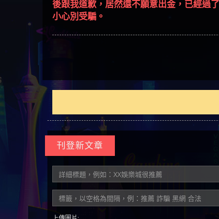
回被騙資金
騙資金
銷是真的嗎 被KS.M多元化行
Family & Love是真的嗎 野原家
元盈橋是不是詐騙 元盈橋是
騙手法欺詐群眾 M.L.Edge是真
持續收割國人中【免費討回
【其他問題】FLTO詐騙持續收
平台
【蘇
銷詐騙的錢怎麼辦 本文教你
Family & Love是詐騙嗎 165多次
真的嗎 被元盈橋詐騙的錢怎
的嗎 M.L.Edge是不是詐騙
資金賴zg369】Robinhood是詐騙
割國人中【免費討回資金賴
【其他問題】 遇詐騙求救賴
在也
【侯
如何拿回被騙資金
通報野原家 Family & Love是詐騙
麼辦 本文教你如何拿回被騙
M.L.Edge是詐騙嗎 【M.L.Edge】
嗎 Robinhood是不是詐騙
zg369】FLTO是詐騙嗎 FLTO是不
【zg369】八旬老翁被ALYWS詐
【其他問題】 一招教你揭秘
平台 請遠離
資金
M.L.Edge無法出金 被M.L.Edge詐
Robinhood是真的嗎 被Robinhood
是詐騙 FLTO是真的嗎 被FLTO詐
騙家破人亡 ALYWS是真的嗎
新型詐騙手法 （受害者免費
騙的錢一招拿回
詐騙的錢怎麼辦 本文教你如
騙的錢怎麼辦 本文教你如何
ALYWS是不是詐騙 ALYWS是詐騙
援助賴zg369）當當詐騙 當當
何拿回被騙資金
拿回被騙資金
嗎 （ALYWS）無法出金 請小心
是不是詐騙 當當是真的嗎 當
群組暗椿
當是詐騙嗎 六旬老婦深信當
當高獲利回報被騙的家破人
亡
刊登新文章
上傳圖片: