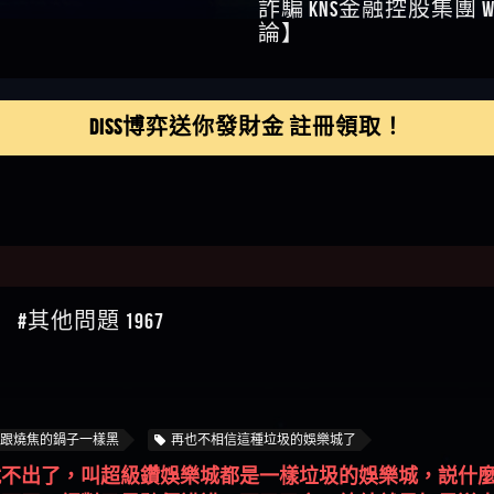
】推代理真的好相處
鴻傑】請問一下100多萬
DISS博弈送你發財金 註冊領取！
金嗎，有誰可以回答
】LINE:kK605638
亞廷】#免費手遊#錢龍
NE#http
】真的
如軒】黑網一個呵呵
i】讚
樂慧】又是九州??爛死
網不要玩
伊依】爛死了拉贏錢直
其他問題 1967
帳號可以去吃屎
靜茹】推薦小畢，我也
畢的會員～～
家羭】推推
VA娛樂城】還會自己做假
來毀謗欸哈哈哈好厲
順堪】黑網不出金
伊珊】不推薦爛公司
跟燒焦的鍋子一樣黑
再也不相信這種垃圾的娛樂城了
順堪】星匯娛樂城出金
不出了，叫超級鑽娛樂城都是一樣垃圾的娛樂城，説什麼
後贏錢就不給出金
順堪】黑網出金幾次後
了兩天，絕對又是隨便講講，不了了之。總結就是如果送
就不出金出
運彩】
sd】唬爛不出金黑網垃圾