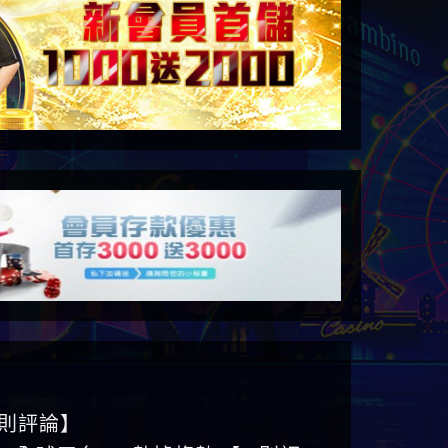
6則評論】
ID全球平台 WEB數據趨勢 【25則評