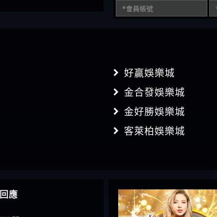
好贏娛樂城
金合發娛樂城
金好勝娛樂城
客萊柏娛樂城
回應
】推代理真的好相處
鴻傑】請問一下100多萬