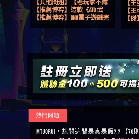
路，開啟你的高回報娛樂之
【其他問題】【老玩家不藏
會出
【王亞廷
旅
私】2025 線上老虎機這樣
【推薦博弈】這款《ATG 武
【王
挑！RTP、波動率和平台安全
俠》老虎機真的猛！玩過才
【推薦博弈】BNG電子遊戲完
皇ONLI
【傑
的全攻略！
知道什麼叫超過3萬種中獎方
整攻略！熱門老虎機、集鴻
【其他問題】【2025】ATG試
【蔡
式！
運玩法、獨家試玩一次看！
玩必看！戰神賽特51,000倍數
【其他問題】「拆解力智投
【We
玩法攻略，輕鬆稱霸老虎
資詐騙套路緊急追討賴
【其他問題】 【遇天盛商行
【沈
機！
zg369」力智投資是不是詐騙
詐騙追回資金賴zg369】天盛
【其他問題】 受害者援助賴
了黑
【林
力智投資是真的嗎 力智投資
商行詐騙 天盛商行是不是詐
【zg369】退休老翁被大戶e點
【其他問題】 弘記投資詐騙
接鎖
【陳
是詐騙嗎 南部老翁還在癡迷
騙 天盛商行是真的嗎 天盛商
靈詐騙痛不欲生 大戶e點靈是
持續收割國人中【免費討回
【其他問題】 被騙追回賴
是小
【黃
力智投資高回報獲利 請不要
行是詐騙嗎 被天盛商行詐騙
真的嗎 大戶e點靈是不是詐騙
資金賴zg369】弘記投資是詐
【zg369】KnTop利用新型詐騙
【其他問題】機台運算專案
【A
在匯款
一招教你拿回
大戶e點靈是詐騙嗎 大戶e點
騙嗎 弘記投資是不是詐騙 弘
手法欺詐群眾 KnTop是真的嗎
詐騙持續收割國人中【免費
【其他問題】 Hoyabit詐騙持
對話
【陳
靈無法出金 （大戶e點靈）教
記投資是真的嗎 被弘記投資
KnTop是不是詐騙 KnTop是詐騙
討回資金賴zg369】機台運算
續收割國人中【免費討回資
【其他問題】KS.M多元化行銷
【黃
你如何規避詐騙陷阱
詐騙的錢怎麼辦 本文教你如
嗎 【KnTop】KnTop無法出金 被
專案是詐騙嗎 機台運算專案
金賴zg369】Hoyabit是詐騙嗎
詐騙持續收割國人中【免費
【其他問題】免費追回賴
【陳
熱門問題
何拿回被騙資金
KnTop詐騙的錢一招拿回
是不是詐騙 機台運算專案是
Hoyabit是不是詐騙 Hoyabit是真
討回資金賴zg369】KS.M多元化
「zg369」深度解析野原家
【其他問題】元盈橋詐騙持
幾次
【陳
真的嗎 被機台運算專案詐騙
的嗎 被HoyabitHoyabit詐騙的錢
行銷是詐騙嗎 KS.M多元化行
Family & Love如何詐騙 野原家
續收割國人中【免費討回資
【其他問題】被騙追回賴
贏了
【玩
MTUORUi，想問這間是真是假?.? 【7
的錢怎麼辦 本文教你如何拿
怎麼辦 本文教你如何拿回被
銷是不是詐騙 KS.M多元化行
Family & Love是不是詐騙 野原家
金賴zg369】元盈橋是詐騙嗎
【zg369】M.L.Edge利用新型詐
【其他問題】 Robinhood詐騙
【a
TEAMWAY 挺威 會出金嗎 【31則評論】
回被騙資金
騙資金
銷是真的嗎 被KS.M多元化行
Family & Love是真的嗎 野原家
元盈橋是不是詐騙 元盈橋是
騙手法欺詐群眾 M.L.Edge是真
持續收割國人中【免費討回
【其他問題】FLTO詐騙持續收
平台
【蘇
銷詐騙的錢怎麼辦 本文教你
Family & Love是詐騙嗎 165多次
真的嗎 被元盈橋詐騙的錢怎
的嗎 M.L.Edge是不是詐騙
資金賴zg369】Robinhood是詐騙
割國人中【免費討回資金賴
【其他問題】 遇詐騙求救賴
在也
【侯