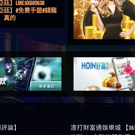
金嗎，有誰可以回答
】LINE:kK605638
亞廷】#免費手遊#錢龍
NE#http
】真的
如軒】黑網一個呵呵
i】讚
樂慧】又是九州??爛死
網不要玩
伊依】爛死了拉贏錢直
帳號可以去吃屎
靜茹】推薦小畢，我也
畢的會員～～
家羭】推推
VA娛樂城】還會自己做假
來毀謗欸哈哈哈好厲
順堪】黑網不出金
伊珊】不推薦爛公司
順堪】星匯娛樂城出金
後贏錢就不給出金
順堪】黑網出金幾次後
就不出金出
運彩】
0則評論】
渣打財富通娛樂城 【3
sd】唬爛不出金黑網垃圾
詐騙 kns金融控股集團 W
俊曄】所以會出金嗎現
論】
是一樣的狀況
依揚】廢物喔