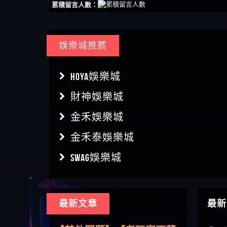
累積留言人數：
娛樂城推薦
HOYA娛樂城
財神娛樂城
金禾娛樂城
金禾泰娛樂城
SWAG娛樂城
最新文章
最新
【傑
【其他問題】用理性數據指
【盧