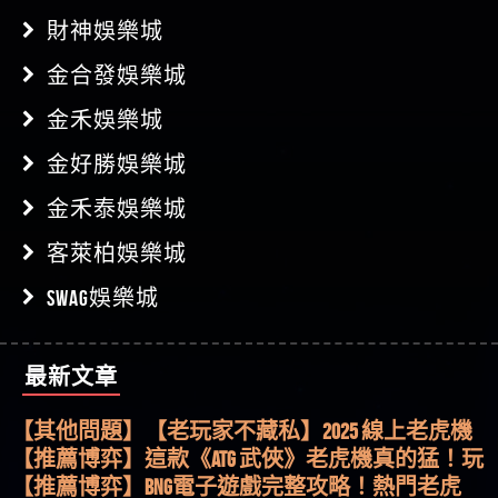
財神娛樂城
金合發娛樂城
金禾娛樂城
金好勝娛樂城
金禾泰娛樂城
客萊柏娛樂城
SWAG娛樂城
最新文章
【其他問題】用理性數據指路，開啟你的高回報
娛樂之旅
【其他問題】【老玩家不藏私】2025 線上老虎機
這樣挑！RTP、波動率和平台安全的全攻略！
【推薦博弈】這款《ATG 武俠》老虎機真的猛！玩
過才知道什麼叫超過3萬種中獎方式！
【推薦博弈】BNG電子遊戲完整攻略！熱門老虎