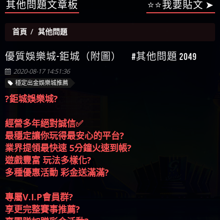
【陳順堪】星匯娛樂城出金幾次後贏錢就不給出
被騙資金
ALYWS是詐騙嗎 （ALYWS）無法出金 請小心群組暗椿
者免費援助賴zg369）當當詐騙 當當是不是詐騙 當
金
【陳順堪】黑網出金幾次後贏了就不出金出
當是真的嗎 當當是詐騙嗎 六旬老婦深信當當高獲
其他問題文章板
⭐⭐我要貼文 ➤
【玩運彩】
利回報被騙的家破人亡
【asd】唬爛不出金黑網垃圾平台
首頁
其他問題
【蘇俊曄】所以會出金嗎現在也是一樣的狀況
【侯依揚】廢物喔
優質娛樂城-鉅城（附圖） #其他問題 2049
2020-08-17 14:51:36
穩定出金娛樂城推薦
?鉅城娛樂城?
經營多年絕對誠信✅
最穩定讓你玩得最安心的平台?
業界提領最快速 5分鐘火速到帳?
遊戲豐富 玩法多樣化?
多種優惠活動 彩金送滿滿?
專屬V.I.P會員群?