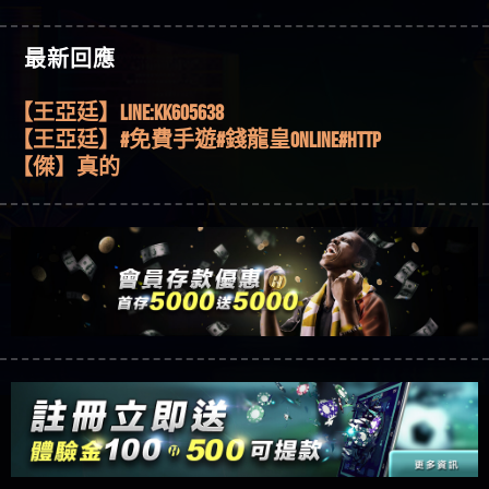
機、集鴻運玩法、獨家試玩一次看！
【其他問題】【2025】ATG試玩必看！戰神賽特
51,000倍數玩法攻略，輕鬆稱霸老虎機！
【其他問題】「拆解力智投資詐騙套路緊急追討
【傑】推代理真的好相處
最新回應
賴zg369」力智投資是不是詐騙 力智投資是真的嗎
【其他問題】 【遇天盛商行詐騙追回資金賴
【盧鴻傑】請問一下100多萬會出金嗎，有誰可以
力智投資是詐騙嗎 南部老翁還在癡迷力智投資高
zg369】天盛商行詐騙 天盛商行是不是詐騙 天盛商
【其他問題】 受害者援助賴【zg369】退休老翁被
回答
【王亞廷】LINE:kK605638
回報獲利 請不要在匯款
行是真的嗎 天盛商行是詐騙嗎 被天盛商行詐騙一
大戶e點靈詐騙痛不欲生 大戶e點靈是真的嗎 大戶e
【其他問題】 弘記投資詐騙持續收割國人中【免
【王亞廷】#免費手遊#錢龍皇ONLINE#http
招教你拿回
點靈是不是詐騙 大戶e點靈是詐騙嗎 大戶e點靈無
費討回資金賴zg369】弘記投資是詐騙嗎 弘記投資
【其他問題】 被騙追回賴【zg369】KnTop利用新型
【傑】真的
法出金 （大戶e點靈）教你如何規避詐騙陷阱
是不是詐騙 弘記投資是真的嗎 被弘記投資詐騙的
詐騙手法欺詐群眾 KnTop是真的嗎 KnTop是不是詐騙
【其他問題】機台運算專案詐騙持續收割國人中
【蔡如軒】黑網一個呵呵
錢怎麼辦 本文教你如何拿回被騙資金
KnTop是詐騙嗎 【KnTop】KnTop無法出金 被KnTop詐騙
【免費討回資金賴zg369】機台運算專案是詐騙嗎
【其他問題】 Hoyabit詐騙持續收割國人中【免費
【Wei】讚
的錢一招拿回
機台運算專案是不是詐騙 機台運算專案是真的嗎
討回資金賴zg369】Hoyabit是詐騙嗎 Hoyabit是不是詐
【其他問題】KS.M多元化行銷詐騙持續收割國人
【沈樂慧】又是九州??爛死了黑網不要玩
被機台運算專案詐騙的錢怎麼辦 本文教你如何拿
騙 Hoyabit是真的嗎 被HoyabitHoyabit詐騙的錢怎麼辦
中【免費討回資金賴zg369】KS.M多元化行銷是詐
【其他問題】免費追回賴「zg369」深度解析野原
【林伊依】爛死了拉贏錢直接鎖帳號可以去吃屎
回被騙資金
本文教你如何拿回被騙資金
騙嗎 KS.M多元化行銷是不是詐騙 KS.M多元化行銷是
家 Family & Love如何詐騙 野原家 Family & Love是不是詐
【其他問題】元盈橋詐騙持續收割國人中【免費
【陳靜茹】推薦小畢，我也是小畢的會員～～
真的嗎 被KS.M多元化行銷詐騙的錢怎麼辦 本文教
騙 野原家 Family & Love是真的嗎 野原家 Family & Love是
討回資金賴zg369】元盈橋是詐騙嗎 元盈橋是不是
【其他問題】被騙追回賴【zg369】M.L.Edge利用新
【黃家羭】推推
你如何拿回被騙資金
詐騙嗎 165多次通報野原家 Family & Love是詐騙平台
詐騙 元盈橋是真的嗎 被元盈橋詐騙的錢怎麼辦
型詐騙手法欺詐群眾 M.L.Edge是真的嗎 M.L.Edge是不
【其他問題】 Robinhood詐騙持續收割國人中【免
【AVA娛樂城】還會自己做假對話來毀謗欸哈哈哈
請遠離
本文教你如何拿回被騙資金
是詐騙 M.L.Edge是詐騙嗎 【M.L.Edge】M.L.Edge無法出
費討回資金賴zg369】Robinhood是詐騙嗎 Robinhood是
【其他問題】FLTO詐騙持續收割國人中【免費討回
好厲
【陳順堪】黑網不出金
金 被M.L.Edge詐騙的錢一招拿回
不是詐騙 Robinhood是真的嗎 被Robinhood詐騙的錢怎
資金賴zg369】FLTO是詐騙嗎 FLTO是不是詐騙 FLTO是
【其他問題】 遇詐騙求救賴【zg369】八旬老翁被
【黃伊珊】不推薦爛公司
麼辦 本文教你如何拿回被騙資金
真的嗎 被FLTO詐騙的錢怎麼辦 本文教你如何拿回
ALYWS詐騙家破人亡 ALYWS是真的嗎 ALYWS是不是詐騙
【其他問題】 一招教你揭秘新型詐騙手法 （受害
【陳順堪】星匯娛樂城出金幾次後贏錢就不給出
被騙資金
ALYWS是詐騙嗎 （ALYWS）無法出金 請小心群組暗椿
者免費援助賴zg369）當當詐騙 當當是不是詐騙 當
【其他問題】用理性數據指路，開啟你的高回報
金
【陳順堪】黑網出金幾次後贏了就不出金出
當是真的嗎 當當是詐騙嗎 六旬老婦深信當當高獲
娛樂之旅
【其他問題】【老玩家不藏私】2025 線上老虎機