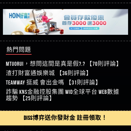
【玩運彩】
利回報被騙的家破人亡
這樣挑！RTP、波動率和平台安全的全攻略！
【推薦博弈】這款《ATG 武俠》老虎機真的猛！玩
【asd】唬爛不出金黑網垃圾平台
過才知道什麼叫超過3萬種中獎方式！
【推薦博弈】BNG電子遊戲完整攻略！熱門老虎
【蘇俊曄】所以會出金嗎現在也是一樣的狀況
機、集鴻運玩法、獨家試玩一次看！
【其他問題】【2025】ATG試玩必看！戰神賽特
【侯依揚】廢物喔
51,000倍數玩法攻略，輕鬆稱霸老虎機！
【其他問題】「拆解力智投資詐騙套路緊急追討
【傑】推代理真的好相處
賴zg369」力智投資是不是詐騙 力智投資是真的嗎
【其他問題】 【遇天盛商行詐騙追回資金賴
【盧鴻傑】請問一下100多萬會出金嗎，有誰可以
力智投資是詐騙嗎 南部老翁還在癡迷力智投資高
zg369】天盛商行詐騙 天盛商行是不是詐騙 天盛商
【其他問題】 受害者援助賴【zg369】退休老翁被
回答
【王亞廷】LINE:kK605638
回報獲利 請不要在匯款
行是真的嗎 天盛商行是詐騙嗎 被天盛商行詐騙一
大戶e點靈詐騙痛不欲生 大戶e點靈是真的嗎 大戶e
【其他問題】 弘記投資詐騙持續收割國人中【免
【王亞廷】#免費手遊#錢龍皇ONLINE#http
招教你拿回
點靈是不是詐騙 大戶e點靈是詐騙嗎 大戶e點靈無
費討回資金賴zg369】弘記投資是詐騙嗎 弘記投資
【其他問題】 被騙追回賴【zg369】KnTop利用新型
熱門問題
【傑】真的
法出金 （大戶e點靈）教你如何規避詐騙陷阱
是不是詐騙 弘記投資是真的嗎 被弘記投資詐騙的
詐騙手法欺詐群眾 KnTop是真的嗎 KnTop是不是詐騙
【其他問題】機台運算專案詐騙持續收割國人中
【蔡如軒】黑網一個呵呵
錢怎麼辦 本文教你如何拿回被騙資金
KnTop是詐騙嗎 【KnTop】KnTop無法出金 被KnTop詐騙
【免費討回資金賴zg369】機台運算專案是詐騙嗎
【其他問題】 Hoyabit詐騙持續收割國人中【免費
MTUORUi，想問這間是真是假?.? 【70則評論】
【Wei】讚
的錢一招拿回
機台運算專案是不是詐騙 機台運算專案是真的嗎
討回資金賴zg369】Hoyabit是詐騙嗎 Hoyabit是不是詐
【其他問題】KS.M多元化行銷詐騙持續收割國人
【沈樂慧】又是九州??爛死了黑網不要玩
渣打財富通娛樂城 【36則評論】
被機台運算專案詐騙的錢怎麼辦 本文教你如何拿
騙 Hoyabit是真的嗎 被HoyabitHoyabit詐騙的錢怎麼辦
中【免費討回資金賴zg369】KS.M多元化行銷是詐
【其他問題】免費追回賴「zg369」深度解析野原
【林伊依】爛死了拉贏錢直接鎖帳號可以去吃屎
TEAMWAY 挺威 會出金嗎 【31則評論】
回被騙資金
本文教你如何拿回被騙資金
騙嗎 KS.M多元化行銷是不是詐騙 KS.M多元化行銷是
家 Family & Love如何詐騙 野原家 Family & Love是不是詐
【其他問題】元盈橋詐騙持續收割國人中【免費
【陳靜茹】推薦小畢，我也是小畢的會員～～
真的嗎 被KS.M多元化行銷詐騙的錢怎麼辦 本文教
騙 野原家 Family & Love是真的嗎 野原家 Family & Love是
討回資金賴zg369】元盈橋是詐騙嗎 元盈橋是不是
【其他問題】被騙追回賴【zg369】M.L.Edge利用新
詐騙 kns金融控股集團 WID全球平台 WEB數據
【黃家羭】推推
你如何拿回被騙資金
詐騙嗎 165多次通報野原家 Family & Love是詐騙平台
詐騙 元盈橋是真的嗎 被元盈橋詐騙的錢怎麼辦
型詐騙手法欺詐群眾 M.L.Edge是真的嗎 M.L.Edge是不
【其他問題】 Robinhood詐騙持續收割國人中【免
趨勢 【25則評論】
【AVA娛樂城】還會自己做假對話來毀謗欸哈哈哈
請遠離
本文教你如何拿回被騙資金
是詐騙 M.L.Edge是詐騙嗎 【M.L.Edge】M.L.Edge無法出
費討回資金賴zg369】Robinhood是詐騙嗎 Robinhood是
【其他問題】FLTO詐騙持續收割國人中【免費討回
好厲
【陳順堪】黑網不出金
金 被M.L.Edge詐騙的錢一招拿回
不是詐騙 Robinhood是真的嗎 被Robinhood詐騙的錢怎
資金賴zg369】FLTO是詐騙嗎 FLTO是不是詐騙 FLTO是
【其他問題】 遇詐騙求救賴【zg369】八旬老翁被
【黃伊珊】不推薦爛公司
DISS博弈送你發財金 註冊領取！
麼辦 本文教你如何拿回被騙資金
真的嗎 被FLTO詐騙的錢怎麼辦 本文教你如何拿回
ALYWS詐騙家破人亡 ALYWS是真的嗎 ALYWS是不是詐騙
【其他問題】 一招教你揭秘新型詐騙手法 （受害