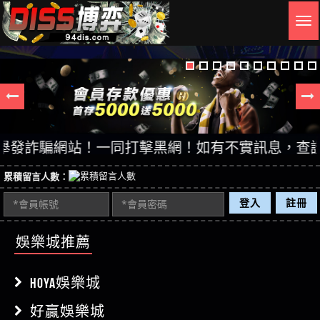
Togg
navig
詐騙網站！一同打擊黑網！如有不實訊息，查證後立即
累積留言人數：
登入
註冊
娛樂城推薦
HOYA娛樂城
好贏娛樂城