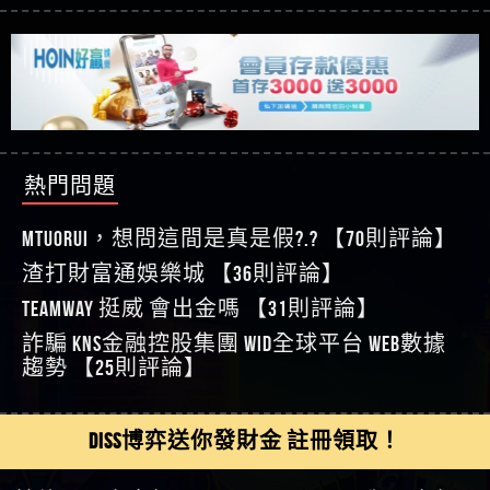
【玩運彩】
利回報被騙的家破人亡
這樣挑！RTP、波動率和平台安全的全攻略！
【推薦博弈】這款《ATG 武俠》老虎機真的猛！玩
【asd】唬爛不出金黑網垃圾平台
過才知道什麼叫超過3萬種中獎方式！
【推薦博弈】BNG電子遊戲完整攻略！熱門老虎
【蘇俊曄】所以會出金嗎現在也是一樣的狀況
機、集鴻運玩法、獨家試玩一次看！
【其他問題】【2025】ATG試玩必看！戰神賽特
【侯依揚】廢物喔
51,000倍數玩法攻略，輕鬆稱霸老虎機！
【其他問題】「拆解力智投資詐騙套路緊急追討
【傑】推代理真的好相處
賴zg369」力智投資是不是詐騙 力智投資是真的嗎
【其他問題】 【遇天盛商行詐騙追回資金賴
【盧鴻傑】請問一下100多萬會出金嗎，有誰可以
力智投資是詐騙嗎 南部老翁還在癡迷力智投資高
zg369】天盛商行詐騙 天盛商行是不是詐騙 天盛商
【其他問題】 受害者援助賴【zg369】退休老翁被
回答
【王亞廷】LINE:kK605638
回報獲利 請不要在匯款
行是真的嗎 天盛商行是詐騙嗎 被天盛商行詐騙一
大戶e點靈詐騙痛不欲生 大戶e點靈是真的嗎 大戶e
【其他問題】 弘記投資詐騙持續收割國人中【免
熱門問題
【王亞廷】#免費手遊#錢龍皇ONLINE#http
招教你拿回
點靈是不是詐騙 大戶e點靈是詐騙嗎 大戶e點靈無
費討回資金賴zg369】弘記投資是詐騙嗎 弘記投資
【其他問題】 被騙追回賴【zg369】KnTop利用新型
【傑】真的
法出金 （大戶e點靈）教你如何規避詐騙陷阱
是不是詐騙 弘記投資是真的嗎 被弘記投資詐騙的
詐騙手法欺詐群眾 KnTop是真的嗎 KnTop是不是詐騙
【其他問題】機台運算專案詐騙持續收割國人中
MTUORUi，想問這間是真是假?.? 【70則評論】
【蔡如軒】黑網一個呵呵
錢怎麼辦 本文教你如何拿回被騙資金
KnTop是詐騙嗎 【KnTop】KnTop無法出金 被KnTop詐騙
【免費討回資金賴zg369】機台運算專案是詐騙嗎
【其他問題】 Hoyabit詐騙持續收割國人中【免費
渣打財富通娛樂城 【36則評論】
【Wei】讚
的錢一招拿回
機台運算專案是不是詐騙 機台運算專案是真的嗎
討回資金賴zg369】Hoyabit是詐騙嗎 Hoyabit是不是詐
【其他問題】KS.M多元化行銷詐騙持續收割國人
【沈樂慧】又是九州??爛死了黑網不要玩
TEAMWAY 挺威 會出金嗎 【31則評論】
被機台運算專案詐騙的錢怎麼辦 本文教你如何拿
騙 Hoyabit是真的嗎 被HoyabitHoyabit詐騙的錢怎麼辦
中【免費討回資金賴zg369】KS.M多元化行銷是詐
【其他問題】免費追回賴「zg369」深度解析野原
【林伊依】爛死了拉贏錢直接鎖帳號可以去吃屎
詐騙 kns金融控股集團 WID全球平台 WEB數據
回被騙資金
本文教你如何拿回被騙資金
騙嗎 KS.M多元化行銷是不是詐騙 KS.M多元化行銷是
家 Family & Love如何詐騙 野原家 Family & Love是不是詐
【其他問題】元盈橋詐騙持續收割國人中【免費
【陳靜茹】推薦小畢，我也是小畢的會員～～
趨勢 【25則評論】
真的嗎 被KS.M多元化行銷詐騙的錢怎麼辦 本文教
騙 野原家 Family & Love是真的嗎 野原家 Family & Love是
討回資金賴zg369】元盈橋是詐騙嗎 元盈橋是不是
【其他問題】被騙追回賴【zg369】M.L.Edge利用新
【黃家羭】推推
你如何拿回被騙資金
詐騙嗎 165多次通報野原家 Family & Love是詐騙平台
詐騙 元盈橋是真的嗎 被元盈橋詐騙的錢怎麼辦
型詐騙手法欺詐群眾 M.L.Edge是真的嗎 M.L.Edge是不
【其他問題】 Robinhood詐騙持續收割國人中【免
【AVA娛樂城】還會自己做假對話來毀謗欸哈哈哈
請遠離
本文教你如何拿回被騙資金
是詐騙 M.L.Edge是詐騙嗎 【M.L.Edge】M.L.Edge無法出
費討回資金賴zg369】Robinhood是詐騙嗎 Robinhood是
【其他問題】FLTO詐騙持續收割國人中【免費討回
DISS博弈送你發財金 註冊領取！
好厲
【陳順堪】黑網不出金
金 被M.L.Edge詐騙的錢一招拿回
不是詐騙 Robinhood是真的嗎 被Robinhood詐騙的錢怎
資金賴zg369】FLTO是詐騙嗎 FLTO是不是詐騙 FLTO是
【其他問題】 遇詐騙求救賴【zg369】八旬老翁被
【黃伊珊】不推薦爛公司
麼辦 本文教你如何拿回被騙資金
真的嗎 被FLTO詐騙的錢怎麼辦 本文教你如何拿回
ALYWS詐騙家破人亡 ALYWS是真的嗎 ALYWS是不是詐騙
【其他問題】 一招教你揭秘新型詐騙手法 （受害