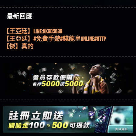
機、集鴻運玩法、獨家試玩一次看！
【其他問題】【2025】ATG試玩必看！戰神賽特
51,000倍數玩法攻略，輕鬆稱霸老虎機！
【其他問題】「拆解力智投資詐騙套路緊急追討
【傑】推代理真的好相處
最新回應
賴zg369」力智投資是不是詐騙 力智投資是真的嗎
【其他問題】 【遇天盛商行詐騙追回資金賴
【盧鴻傑】請問一下100多萬會出金嗎，有誰可以
力智投資是詐騙嗎 南部老翁還在癡迷力智投資高
zg369】天盛商行詐騙 天盛商行是不是詐騙 天盛商
【其他問題】 受害者援助賴【zg369】退休老翁被
回答
【王亞廷】LINE:kK605638
回報獲利 請不要在匯款
行是真的嗎 天盛商行是詐騙嗎 被天盛商行詐騙一
大戶e點靈詐騙痛不欲生 大戶e點靈是真的嗎 大戶e
【其他問題】 弘記投資詐騙持續收割國人中【免
【王亞廷】#免費手遊#錢龍皇ONLINE#http
招教你拿回
點靈是不是詐騙 大戶e點靈是詐騙嗎 大戶e點靈無
費討回資金賴zg369】弘記投資是詐騙嗎 弘記投資
【其他問題】 被騙追回賴【zg369】KnTop利用新型
【傑】真的
法出金 （大戶e點靈）教你如何規避詐騙陷阱
是不是詐騙 弘記投資是真的嗎 被弘記投資詐騙的
詐騙手法欺詐群眾 KnTop是真的嗎 KnTop是不是詐騙
【其他問題】機台運算專案詐騙持續收割國人中
【蔡如軒】黑網一個呵呵
錢怎麼辦 本文教你如何拿回被騙資金
KnTop是詐騙嗎 【KnTop】KnTop無法出金 被KnTop詐騙
【免費討回資金賴zg369】機台運算專案是詐騙嗎
【其他問題】 Hoyabit詐騙持續收割國人中【免費
【Wei】讚
的錢一招拿回
機台運算專案是不是詐騙 機台運算專案是真的嗎
討回資金賴zg369】Hoyabit是詐騙嗎 Hoyabit是不是詐
【其他問題】KS.M多元化行銷詐騙持續收割國人
【沈樂慧】又是九州??爛死了黑網不要玩
被機台運算專案詐騙的錢怎麼辦 本文教你如何拿
騙 Hoyabit是真的嗎 被HoyabitHoyabit詐騙的錢怎麼辦
中【免費討回資金賴zg369】KS.M多元化行銷是詐
【其他問題】免費追回賴「zg369」深度解析野原
【林伊依】爛死了拉贏錢直接鎖帳號可以去吃屎
回被騙資金
本文教你如何拿回被騙資金
騙嗎 KS.M多元化行銷是不是詐騙 KS.M多元化行銷是
家 Family & Love如何詐騙 野原家 Family & Love是不是詐
【其他問題】元盈橋詐騙持續收割國人中【免費
【陳靜茹】推薦小畢，我也是小畢的會員～～
真的嗎 被KS.M多元化行銷詐騙的錢怎麼辦 本文教
騙 野原家 Family & Love是真的嗎 野原家 Family & Love是
討回資金賴zg369】元盈橋是詐騙嗎 元盈橋是不是
【其他問題】被騙追回賴【zg369】M.L.Edge利用新
【黃家羭】推推
你如何拿回被騙資金
詐騙嗎 165多次通報野原家 Family & Love是詐騙平台
詐騙 元盈橋是真的嗎 被元盈橋詐騙的錢怎麼辦
型詐騙手法欺詐群眾 M.L.Edge是真的嗎 M.L.Edge是不
【其他問題】 Robinhood詐騙持續收割國人中【免
【AVA娛樂城】還會自己做假對話來毀謗欸哈哈哈
請遠離
本文教你如何拿回被騙資金
是詐騙 M.L.Edge是詐騙嗎 【M.L.Edge】M.L.Edge無法出
費討回資金賴zg369】Robinhood是詐騙嗎 Robinhood是
【其他問題】FLTO詐騙持續收割國人中【免費討回
好厲
【陳順堪】黑網不出金
金 被M.L.Edge詐騙的錢一招拿回
不是詐騙 Robinhood是真的嗎 被Robinhood詐騙的錢怎
資金賴zg369】FLTO是詐騙嗎 FLTO是不是詐騙 FLTO是
【其他問題】 遇詐騙求救賴【zg369】八旬老翁被
【黃伊珊】不推薦爛公司
麼辦 本文教你如何拿回被騙資金
真的嗎 被FLTO詐騙的錢怎麼辦 本文教你如何拿回
ALYWS詐騙家破人亡 ALYWS是真的嗎 ALYWS是不是詐騙
【其他問題】 一招教你揭秘新型詐騙手法 （受害
【陳順堪】星匯娛樂城出金幾次後贏錢就不給出
被騙資金
ALYWS是詐騙嗎 （ALYWS）無法出金 請小心群組暗椿
者免費援助賴zg369）當當詐騙 當當是不是詐騙 當
【其他問題】用理性數據指路，開啟你的高回報
金
【陳順堪】黑網出金幾次後贏了就不出金出
當是真的嗎 當當是詐騙嗎 六旬老婦深信當當高獲
娛樂之旅
【其他問題】【老玩家不藏私】2025 線上老虎機