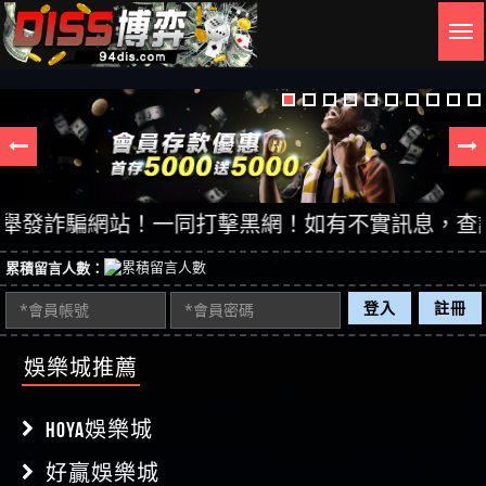
Togg
navig
發詐騙網站！一同打擊黑網！如有不實訊息，查證後立
累積留言人數：
登入
註冊
娛樂城推薦
HOYA娛樂城
好贏娛樂城