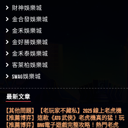
財神娛樂城
金合發娛樂城
金禾娛樂城
金好勝娛樂城
金禾泰娛樂城
客萊柏娛樂城
SWAG娛樂城
最新文章
【其他問題】用理性數據指路，開啟你的高回報
娛樂之旅
【其他問題】【老玩家不藏私】2025 線上老虎機
這樣挑！RTP、波動率和平台安全的全攻略！
【推薦博弈】這款《ATG 武俠》老虎機真的猛！玩
過才知道什麼叫超過3萬種中獎方式！
【推薦博弈】BNG電子遊戲完整攻略！熱門老虎