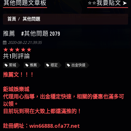
【陳順堪】星匯娛樂城出金幾次後贏錢就不給出
其他問題文章板
⭐⭐我要貼文 ➤
被騙資金
ALYWS是詐騙嗎 （ALYWS）無法出金 請小心群組暗椿
者免費援助賴zg369）當當詐騙 當當是不是詐騙 當
金
【陳順堪】黑網出金幾次後贏了就不出金出
當是真的嗎 當當是詐騙嗎 六旬老婦深信當當高獲
【玩運彩】
首頁
其他問題
利回報被騙的家破人亡
【asd】唬爛不出金黑網垃圾平台
【蘇俊曄】所以會出金嗎現在也是一樣的狀況
推薦 #其他問題 2079
【侯依揚】廢物喔
2020-08-22 21:39:35
共1則評論
鉅城
推薦
穩定
出金快速
推薦文！！！
鉅城娛樂城
代理用心指導，出金穩定快速，相關的優惠也滿多可
以領。
目前玩到現在大致上都還滿推的！
註冊網址：win66888.ofa77.net