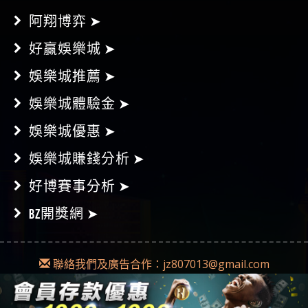
阿翔博弈 ➤
好贏娛樂城 ➤
娛樂城推薦 ➤
娛樂城體驗金 ➤
娛樂城優惠 ➤
娛樂城賺錢分析 ➤
好博賽事分析 ➤
BZ開獎網 ➤
聯絡我們及廣告合作：
jz807013@gmail.com
Copyright © 2018-2019
Diss博弈
|
網站地圖
本網為不記名發文，不會對任何錯誤或遺漏承擔責任。