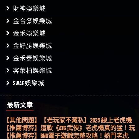
財神娛樂城
金合發娛樂城
金禾娛樂城
金好勝娛樂城
金禾泰娛樂城
客萊柏娛樂城
SWAG娛樂城
最新文章
【其他問題】用理性數據指路，開啟你的高回報
娛樂之旅
【其他問題】【老玩家不藏私】2025 線上老虎機
這樣挑！RTP、波動率和平台安全的全攻略！
【推薦博弈】這款《ATG 武俠》老虎機真的猛！玩
過才知道什麼叫超過3萬種中獎方式！
【推薦博弈】BNG電子遊戲完整攻略！熱門老虎