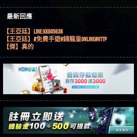
機、集鴻運玩法、獨家試玩一次看！
【其他問題】【2025】ATG試玩必看！戰神賽特
51,000倍數玩法攻略，輕鬆稱霸老虎機！
【其他問題】「拆解力智投資詐騙套路緊急追討
【傑】推代理真的好相處
最新回應
賴zg369」力智投資是不是詐騙 力智投資是真的嗎
【其他問題】 【遇天盛商行詐騙追回資金賴
【盧鴻傑】請問一下100多萬會出金嗎，有誰可以
力智投資是詐騙嗎 南部老翁還在癡迷力智投資高
zg369】天盛商行詐騙 天盛商行是不是詐騙 天盛商
【其他問題】 受害者援助賴【zg369】退休老翁被
回答
【王亞廷】LINE:kK605638
回報獲利 請不要在匯款
行是真的嗎 天盛商行是詐騙嗎 被天盛商行詐騙一
大戶e點靈詐騙痛不欲生 大戶e點靈是真的嗎 大戶e
【其他問題】 弘記投資詐騙持續收割國人中【免
【王亞廷】#免費手遊#錢龍皇ONLINE#http
招教你拿回
點靈是不是詐騙 大戶e點靈是詐騙嗎 大戶e點靈無
費討回資金賴zg369】弘記投資是詐騙嗎 弘記投資
【其他問題】 被騙追回賴【zg369】KnTop利用新型
【傑】真的
法出金 （大戶e點靈）教你如何規避詐騙陷阱
是不是詐騙 弘記投資是真的嗎 被弘記投資詐騙的
詐騙手法欺詐群眾 KnTop是真的嗎 KnTop是不是詐騙
【其他問題】機台運算專案詐騙持續收割國人中
【蔡如軒】黑網一個呵呵
錢怎麼辦 本文教你如何拿回被騙資金
KnTop是詐騙嗎 【KnTop】KnTop無法出金 被KnTop詐騙
【免費討回資金賴zg369】機台運算專案是詐騙嗎
【其他問題】 Hoyabit詐騙持續收割國人中【免費
【Wei】讚
的錢一招拿回
機台運算專案是不是詐騙 機台運算專案是真的嗎
討回資金賴zg369】Hoyabit是詐騙嗎 Hoyabit是不是詐
【其他問題】KS.M多元化行銷詐騙持續收割國人
【沈樂慧】又是九州??爛死了黑網不要玩
被機台運算專案詐騙的錢怎麼辦 本文教你如何拿
騙 Hoyabit是真的嗎 被HoyabitHoyabit詐騙的錢怎麼辦
中【免費討回資金賴zg369】KS.M多元化行銷是詐
【其他問題】免費追回賴「zg369」深度解析野原
【林伊依】爛死了拉贏錢直接鎖帳號可以去吃屎
回被騙資金
本文教你如何拿回被騙資金
騙嗎 KS.M多元化行銷是不是詐騙 KS.M多元化行銷是
家 Family & Love如何詐騙 野原家 Family & Love是不是詐
【其他問題】元盈橋詐騙持續收割國人中【免費
【陳靜茹】推薦小畢，我也是小畢的會員～～
真的嗎 被KS.M多元化行銷詐騙的錢怎麼辦 本文教
騙 野原家 Family & Love是真的嗎 野原家 Family & Love是
討回資金賴zg369】元盈橋是詐騙嗎 元盈橋是不是
【其他問題】被騙追回賴【zg369】M.L.Edge利用新
【黃家羭】推推
你如何拿回被騙資金
詐騙嗎 165多次通報野原家 Family & Love是詐騙平台
詐騙 元盈橋是真的嗎 被元盈橋詐騙的錢怎麼辦
型詐騙手法欺詐群眾 M.L.Edge是真的嗎 M.L.Edge是不
【其他問題】 Robinhood詐騙持續收割國人中【免
【AVA娛樂城】還會自己做假對話來毀謗欸哈哈哈
請遠離
本文教你如何拿回被騙資金
是詐騙 M.L.Edge是詐騙嗎 【M.L.Edge】M.L.Edge無法出
費討回資金賴zg369】Robinhood是詐騙嗎 Robinhood是
【其他問題】FLTO詐騙持續收割國人中【免費討回
好厲
【陳順堪】黑網不出金
金 被M.L.Edge詐騙的錢一招拿回
不是詐騙 Robinhood是真的嗎 被Robinhood詐騙的錢怎
資金賴zg369】FLTO是詐騙嗎 FLTO是不是詐騙 FLTO是
【其他問題】 遇詐騙求救賴【zg369】八旬老翁被
【黃伊珊】不推薦爛公司
麼辦 本文教你如何拿回被騙資金
真的嗎 被FLTO詐騙的錢怎麼辦 本文教你如何拿回
ALYWS詐騙家破人亡 ALYWS是真的嗎 ALYWS是不是詐騙
【其他問題】 一招教你揭秘新型詐騙手法 （受害
【陳順堪】星匯娛樂城出金幾次後贏錢就不給出
被騙資金
ALYWS是詐騙嗎 （ALYWS）無法出金 請小心群組暗椿
者免費援助賴zg369）當當詐騙 當當是不是詐騙 當
【其他問題】用理性數據指路，開啟你的高回報
金
【陳順堪】黑網出金幾次後贏了就不出金出
當是真的嗎 當當是詐騙嗎 六旬老婦深信當當高獲
娛樂之旅
【其他問題】【老玩家不藏私】2025 線上老虎機