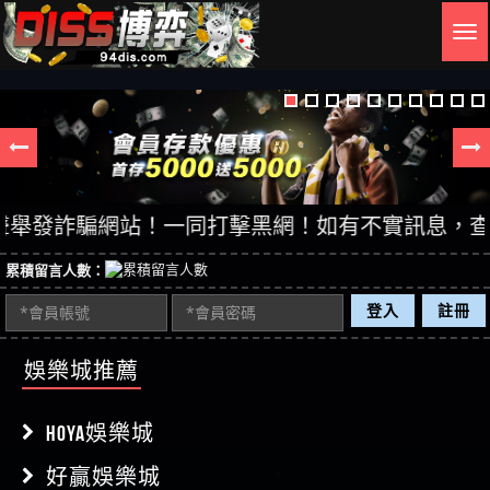
Togg
navig
發詐騙網站！一同打擊黑網！如有不實訊息，查證後立
累積留言人數：
登入
註冊
娛樂城推薦
HOYA娛樂城
好贏娛樂城