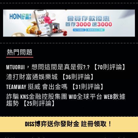
【玩運彩】
利回報被騙的家破人亡
這樣挑！RTP、波動率和平台安全的全攻略！
【推薦博弈】這款《ATG 武俠》老虎機真的猛！玩
【asd】唬爛不出金黑網垃圾平台
過才知道什麼叫超過3萬種中獎方式！
【推薦博弈】BNG電子遊戲完整攻略！熱門老虎
【蘇俊曄】所以會出金嗎現在也是一樣的狀況
機、集鴻運玩法、獨家試玩一次看！
【其他問題】【2025】ATG試玩必看！戰神賽特
【侯依揚】廢物喔
51,000倍數玩法攻略，輕鬆稱霸老虎機！
【其他問題】「拆解力智投資詐騙套路緊急追討
【傑】推代理真的好相處
賴zg369」力智投資是不是詐騙 力智投資是真的嗎
【其他問題】 【遇天盛商行詐騙追回資金賴
【盧鴻傑】請問一下100多萬會出金嗎，有誰可以
力智投資是詐騙嗎 南部老翁還在癡迷力智投資高
zg369】天盛商行詐騙 天盛商行是不是詐騙 天盛商
【其他問題】 受害者援助賴【zg369】退休老翁被
回答
【王亞廷】LINE:kK605638
回報獲利 請不要在匯款
行是真的嗎 天盛商行是詐騙嗎 被天盛商行詐騙一
大戶e點靈詐騙痛不欲生 大戶e點靈是真的嗎 大戶e
【其他問題】 弘記投資詐騙持續收割國人中【免
熱門問題
【王亞廷】#免費手遊#錢龍皇ONLINE#http
招教你拿回
點靈是不是詐騙 大戶e點靈是詐騙嗎 大戶e點靈無
費討回資金賴zg369】弘記投資是詐騙嗎 弘記投資
【其他問題】 被騙追回賴【zg369】KnTop利用新型
【傑】真的
法出金 （大戶e點靈）教你如何規避詐騙陷阱
是不是詐騙 弘記投資是真的嗎 被弘記投資詐騙的
詐騙手法欺詐群眾 KnTop是真的嗎 KnTop是不是詐騙
【其他問題】機台運算專案詐騙持續收割國人中
MTUORUi，想問這間是真是假?.? 【70則評論】
【蔡如軒】黑網一個呵呵
錢怎麼辦 本文教你如何拿回被騙資金
KnTop是詐騙嗎 【KnTop】KnTop無法出金 被KnTop詐騙
【免費討回資金賴zg369】機台運算專案是詐騙嗎
【其他問題】 Hoyabit詐騙持續收割國人中【免費
渣打財富通娛樂城 【36則評論】
【Wei】讚
的錢一招拿回
機台運算專案是不是詐騙 機台運算專案是真的嗎
討回資金賴zg369】Hoyabit是詐騙嗎 Hoyabit是不是詐
【其他問題】KS.M多元化行銷詐騙持續收割國人
【沈樂慧】又是九州??爛死了黑網不要玩
TEAMWAY 挺威 會出金嗎 【31則評論】
被機台運算專案詐騙的錢怎麼辦 本文教你如何拿
騙 Hoyabit是真的嗎 被HoyabitHoyabit詐騙的錢怎麼辦
中【免費討回資金賴zg369】KS.M多元化行銷是詐
【其他問題】免費追回賴「zg369」深度解析野原
【林伊依】爛死了拉贏錢直接鎖帳號可以去吃屎
詐騙 kns金融控股集團 WID全球平台 WEB數據
回被騙資金
本文教你如何拿回被騙資金
騙嗎 KS.M多元化行銷是不是詐騙 KS.M多元化行銷是
家 Family & Love如何詐騙 野原家 Family & Love是不是詐
【其他問題】元盈橋詐騙持續收割國人中【免費
【陳靜茹】推薦小畢，我也是小畢的會員～～
趨勢 【25則評論】
真的嗎 被KS.M多元化行銷詐騙的錢怎麼辦 本文教
騙 野原家 Family & Love是真的嗎 野原家 Family & Love是
討回資金賴zg369】元盈橋是詐騙嗎 元盈橋是不是
【其他問題】被騙追回賴【zg369】M.L.Edge利用新
【黃家羭】推推
你如何拿回被騙資金
詐騙嗎 165多次通報野原家 Family & Love是詐騙平台
詐騙 元盈橋是真的嗎 被元盈橋詐騙的錢怎麼辦
型詐騙手法欺詐群眾 M.L.Edge是真的嗎 M.L.Edge是不
【其他問題】 Robinhood詐騙持續收割國人中【免
【AVA娛樂城】還會自己做假對話來毀謗欸哈哈哈
請遠離
本文教你如何拿回被騙資金
是詐騙 M.L.Edge是詐騙嗎 【M.L.Edge】M.L.Edge無法出
費討回資金賴zg369】Robinhood是詐騙嗎 Robinhood是
【其他問題】FLTO詐騙持續收割國人中【免費討回
DISS博弈送你發財金 註冊領取！
好厲
【陳順堪】黑網不出金
金 被M.L.Edge詐騙的錢一招拿回
不是詐騙 Robinhood是真的嗎 被Robinhood詐騙的錢怎
資金賴zg369】FLTO是詐騙嗎 FLTO是不是詐騙 FLTO是
【其他問題】 遇詐騙求救賴【zg369】八旬老翁被
【黃伊珊】不推薦爛公司
麼辦 本文教你如何拿回被騙資金
真的嗎 被FLTO詐騙的錢怎麼辦 本文教你如何拿回
ALYWS詐騙家破人亡 ALYWS是真的嗎 ALYWS是不是詐騙
【其他問題】 一招教你揭秘新型詐騙手法 （受害