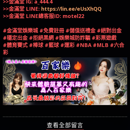
>>金滿堂 IG: a_444.4
>>金滿堂 LINE:
https://lin.ee/eUsXhQQ
>>金滿堂 LINE總客服ID: motel22
#金滿堂娛樂城 #免費註冊 #儲值送禮金 #絕對出金
#穩定出金 #拒絕黑網 #娛樂城防詐騙 #彩票遊戲
#體育賽式 #棒球 #籃球 #運彩 #NBA #MLB #六合
彩
查看全部留言