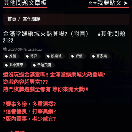
【陳順堪】星匯娛樂城出金幾次後贏錢就不給出
其他問題文章板
⭐⭐我要貼文 ➤
被騙資金
ALYWS是詐騙嗎 （ALYWS）無法出金 請小心群組暗椿
者免費援助賴zg369）當當詐騙 當當是不是詐騙 當
金
【陳順堪】黑網出金幾次後贏了就不出金出
當是真的嗎 當當是詐騙嗎 六旬老婦深信當當高獲
【玩運彩】
首頁
其他問題
利回報被騙的家破人亡
【asd】唬爛不出金黑網垃圾平台
【蘇俊曄】所以會出金嗎現在也是一樣的狀況
金滿堂娛樂城火熱登場?（附圖） #其他問題
【侯依揚】廢物喔
2122
2020-09-10 20:09:23
推薦
博弈
娛樂城
評價
百家樂
北京賽車
幸運飛艇
還沒玩過金滿堂嗎‼️ 金滿堂娛樂城火熱登場?
遊戲內容超豐富???
熱門棋牌遊戲全都有 等你來開大獎!!!
?賽事多樣，多重選擇?
?信譽優良，打擊黑網?
?版內賽事，老少咸宜?