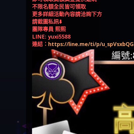
回被騙資金
騙資金
銷是真的嗎 被KS.M多元化行
Family & Love是真的嗎 野原家
元盈橋是不是詐騙 元盈橋是
騙手法欺詐群眾 M.L.Edge是真
持續收割國人中【免費討回
【其他問題】FLTO詐騙持續收
在也
【侯
不限名額全民皆可領取
銷詐騙的錢怎麼辦 本文教你
Family & Love是詐騙嗎 165多次
真的嗎 被元盈橋詐騙的錢怎
的嗎 M.L.Edge是不是詐騙
資金賴zg369】Robinhood是詐騙
割國人中【免費討回資金賴
【其他問題】 遇詐騙求救賴
更多詳細活動內容請洽詢下方
如何拿回被騙資金
通報野原家 Family & Love是詐騙
麼辦 本文教你如何拿回被騙
M.L.Edge是詐騙嗎 【M.L.Edge】
嗎 Robinhood是不是詐騙
zg369】FLTO是詐騙嗎 FLTO是不
【zg369】八旬老翁被ALYWS詐
【其他問題】 一招教你揭秘
請截圖私訊⬇️
平台 請遠離
資金
M.L.Edge無法出金 被M.L.Edge詐
Robinhood是真的嗎 被Robinhood
是詐騙 FLTO是真的嗎 被FLTO詐
騙家破人亡 ALYWS是真的嗎
新型詐騙手法 （受害者免費
團隊專員 熙熙
騙的錢一招拿回
詐騙的錢怎麼辦 本文教你如
騙的錢怎麼辦 本文教你如何
ALYWS是不是詐騙 ALYWS是詐騙
援助賴zg369）當當詐騙 當當
LINE: yuxi5588
何拿回被騙資金
拿回被騙資金
嗎 （ALYWS）無法出金 請小心
是不是詐騙 當當是真的嗎 當
連結：
https://line.me/ti/p/u_spVsxbQG
群組暗椿
當是詐騙嗎 六旬老婦深信當
當高獲利回報被騙的家破人
亡