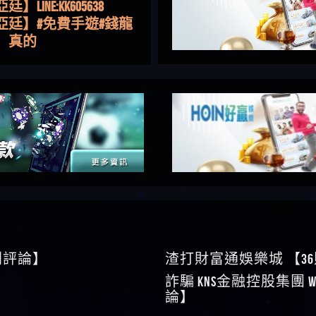
亞廷】#免費手遊#錢龍
NE#http
】真的
如軒】黑網一個呵呵
i】讚
樂慧】又是九州??爛死
網不要玩
伊依】爛死了拉贏錢直
帳號可以去吃屎
靜茹】推薦小畢，我也
畢的會員～～
家羭】推推
VA娛樂城】還會自己做假
來毀謗欸哈哈哈好厲
順堪】黑網不出金
伊珊】不推薦爛公司
順堪】星匯娛樂城出金
後贏錢就不給出金
順堪】黑網出金幾次後
就不出金出
運彩】
sd】唬爛不出金黑網垃圾
0則評論】
渣打財富通娛樂城 【3
俊曄】所以會出金嗎現
詐騙 kns金融控股集團 W
是一樣的狀況
依揚】廢物喔
論】
】推代理真的好相處