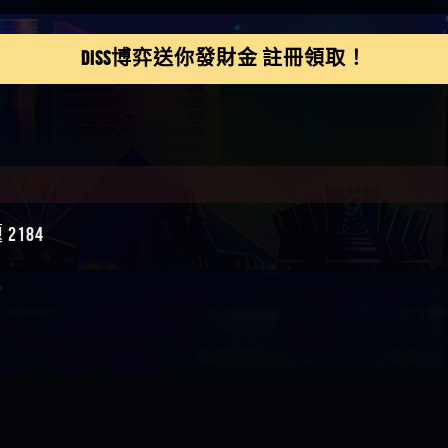
鴻傑】請問一下100多萬
金嗎，有誰可以回答
】LINE:kK605638
DISS博弈送你發財金 註冊領取！
亞廷】#免費手遊#錢龍
NE#http
】真的
如軒】黑網一個呵呵
i】讚
樂慧】又是九州??爛死
網不要玩
伊依】爛死了拉贏錢直
帳號可以去吃屎
靜茹】推薦小畢，我也
184
畢的會員～～
家羭】推推
VA娛樂城】還會自己做假
來毀謗欸哈哈哈好厲
順堪】黑網不出金
伊珊】不推薦爛公司
順堪】星匯娛樂城出金
後贏錢就不給出金
順堪】黑網出金幾次後
就不出金出
運彩】
sd】唬爛不出金黑網垃圾
俊曄】所以會出金嗎現