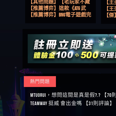
路，開啟你的高回報娛樂之
【其他問題】【老玩家不藏
【王
旅
私】2025 線上老虎機這樣
【推薦博弈】這款《ATG 武
皇ONLI
【傑
挑！RTP、波動率和平台安全
俠》老虎機真的猛！玩過才
【推薦博弈】BNG電子遊戲完
【蔡
的全攻略！
知道什麼叫超過3萬種中獎方
整攻略！熱門老虎機、集鴻
【其他問題】【2025】ATG試
【We
式！
運玩法、獨家試玩一次看！
玩必看！戰神賽特51,000倍數
【其他問題】「拆解力智投
【沈
玩法攻略，輕鬆稱霸老虎
資詐騙套路緊急追討賴
【其他問題】 【遇天盛商行
了黑
【林
機！
zg369」力智投資是不是詐騙
詐騙追回資金賴zg369】天盛
【其他問題】 受害者援助賴
接鎖
【陳
力智投資是真的嗎 力智投資
商行詐騙 天盛商行是不是詐
【zg369】退休老翁被大戶e點
【其他問題】 弘記投資詐騙
是小
【黃
是詐騙嗎 南部老翁還在癡迷
騙 天盛商行是真的嗎 天盛商
靈詐騙痛不欲生 大戶e點靈是
持續收割國人中【免費討回
【其他問題】 被騙追回賴
【A
力智投資高回報獲利 請不要
行是詐騙嗎 被天盛商行詐騙
真的嗎 大戶e點靈是不是詐騙
資金賴zg369】弘記投資是詐
【zg369】KnTop利用新型詐騙
【其他問題】機台運算專案
對話
【陳
在匯款
一招教你拿回
大戶e點靈是詐騙嗎 大戶e點
騙嗎 弘記投資是不是詐騙 弘
手法欺詐群眾 KnTop是真的嗎
詐騙持續收割國人中【免費
【其他問題】 Hoyabit詐騙持
【黃
靈無法出金 （大戶e點靈）教
記投資是真的嗎 被弘記投資
KnTop是不是詐騙 KnTop是詐騙
討回資金賴zg369】機台運算
續收割國人中【免費討回資
【其他問題】KS.M多元化行銷
【陳
你如何規避詐騙陷阱
詐騙的錢怎麼辦 本文教你如
嗎 【KnTop】KnTop無法出金 被
專案是詐騙嗎 機台運算專案
金賴zg369】Hoyabit是詐騙嗎
詐騙持續收割國人中【免費
【其他問題】免費追回賴
幾次
【陳
熱門問題
何拿回被騙資金
KnTop詐騙的錢一招拿回
是不是詐騙 機台運算專案是
Hoyabit是不是詐騙 Hoyabit是真
討回資金賴zg369】KS.M多元化
「zg369」深度解析野原家
【其他問題】元盈橋詐騙持
贏了
【玩
真的嗎 被機台運算專案詐騙
的嗎 被HoyabitHoyabit詐騙的錢
行銷是詐騙嗎 KS.M多元化行
Family & Love如何詐騙 野原家
續收割國人中【免費討回資
【其他問題】被騙追回賴
【a
MTUORUi，想問這間是真是假?.? 【7
的錢怎麼辦 本文教你如何拿
怎麼辦 本文教你如何拿回被
銷是不是詐騙 KS.M多元化行
Family & Love是不是詐騙 野原家
金賴zg369】元盈橋是詐騙嗎
【zg369】M.L.Edge利用新型詐
【其他問題】 Robinhood詐騙
平台
【蘇
TEAMWAY 挺威 會出金嗎 【31則評論】
回被騙資金
騙資金
銷是真的嗎 被KS.M多元化行
Family & Love是真的嗎 野原家
元盈橋是不是詐騙 元盈橋是
騙手法欺詐群眾 M.L.Edge是真
持續收割國人中【免費討回
【其他問題】FLTO詐騙持續收
在也
【侯
銷詐騙的錢怎麼辦 本文教你
Family & Love是詐騙嗎 165多次
真的嗎 被元盈橋詐騙的錢怎
的嗎 M.L.Edge是不是詐騙
資金賴zg369】Robinhood是詐騙
割國人中【免費討回資金賴
【其他問題】 遇詐騙求救賴
【傑