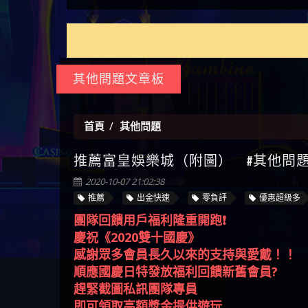
如何拿回被騙資金
通報野原家 Family & Love是詐騙
麼辦 本文教你如何拿回被騙
M.L.Edge是詐騙嗎 【M.L.Edge】
嗎 Robinhood是不是詐騙
zg369】FLTO是詐騙嗎 FLTO是不
【zg369】八旬老翁被ALYWS詐
【其他問題】 一招教你揭秘
【盧
平台 請遠離
資金
M.L.Edge無法出金 被M.L.Edge詐
Robinhood是真的嗎 被Robinhood
是詐騙 FLTO是真的嗎 被FLTO詐
騙家破人亡 ALYWS是真的嗎
新型詐騙手法 （受害者免費
【其他問題】用理性數據指
會出
【王亞廷
騙的錢一招拿回
詐騙的錢怎麼辦 本文教你如
騙的錢怎麼辦 本文教你如何
ALYWS是不是詐騙 ALYWS是詐騙
援助賴zg369）當當詐騙 當當
路，開啟你的高回報娛樂之
【其他問題】【老玩家不藏
【王
何拿回被騙資金
拿回被騙資金
嗎 （ALYWS）無法出金 請小心
是不是詐騙 當當是真的嗎 當
旅
私】2025 線上老虎機這樣
【推薦博弈】這款《ATG 武
皇ONLI
【傑
群組暗椿
當是詐騙嗎 六旬老婦深信當
挑！RTP、波動率和平台安全
俠》老虎機真的猛！玩過才
【推薦博弈】BNG電子遊戲完
【蔡
其他問題文章板
當高獲利回報被騙的家破人
的全攻略！
知道什麼叫超過3萬種中獎方
整攻略！熱門老虎機、集鴻
【其他問題】【2025】ATG試
【We
亡
式！
運玩法、獨家試玩一次看！
玩必看！戰神賽特51,000倍數
【其他問題】「拆解力智投
【沈
玩法攻略，輕鬆稱霸老虎
資詐騙套路緊急追討賴
【其他問題】 【遇天盛商行
了黑
【林
首頁
其他問題
機！
zg369」力智投資是不是詐騙
詐騙追回資金賴zg369】天盛
【其他問題】 受害者援助賴
接鎖
【陳
推薦富皇娛樂城（附圖） #其他問題 2
力智投資是真的嗎 力智投資
商行詐騙 天盛商行是不是詐
【zg369】退休老翁被大戶e點
【其他問題】 弘記投資詐騙
是小
【黃
是詐騙嗎 南部老翁還在癡迷
騙 天盛商行是真的嗎 天盛商
靈詐騙痛不欲生 大戶e點靈是
持續收割國人中【免費討回
【其他問題】 被騙追回賴
【A
2020-10-07 21:02:38
力智投資高回報獲利 請不要
行是詐騙嗎 被天盛商行詐騙
真的嗎 大戶e點靈是不是詐騙
資金賴zg369】弘記投資是詐
【zg369】KnTop利用新型詐騙
【其他問題】機台運算專案
對話
【陳
推薦
出金快速
零負評
優惠超級多
在匯款
一招教你拿回
大戶e點靈是詐騙嗎 大戶e點
騙嗎 弘記投資是不是詐騙 弘
手法欺詐群眾 KnTop是真的嗎
詐騙持續收割國人中【免費
【其他問題】 Hoyabit詐騙持
【黃
團隊回饋用戶福利隆重開跑❗️
靈無法出金 （大戶e點靈）教
記投資是真的嗎 被弘記投資
KnTop是不是詐騙 KnTop是詐騙
討回資金賴zg369】機台運算
續收割國人中【免費討回資
【其他問題】KS.M多元化行銷
【陳
慶祝《2020雙十國慶》
你如何規避詐騙陷阱
詐騙的錢怎麼辦 本文教你如
嗎 【KnTop】KnTop無法出金 被
專案是詐騙嗎 機台運算專案
金賴zg369】Hoyabit是詐騙嗎
詐騙持續收割國人中【免費
【其他問題】免費追回賴
幾次
【陳
感謝眾多會員長久以來的支持與愛戴！！
何拿回被騙資金
KnTop詐騙的錢一招拿回
是不是詐騙 機台運算專案是
Hoyabit是不是詐騙 Hoyabit是真
討回資金賴zg369】KS.M多元化
「zg369」深度解析野原家
【其他問題】元盈橋詐騙持
贏了
【玩
順應國慶日特發放福利回饋新舊會員?
真的嗎 被機台運算專案詐騙
的嗎 被HoyabitHoyabit詐騙的錢
行銷是詐騙嗎 KS.M多元化行
Family & Love如何詐騙 野原家
續收割國人中【免費討回資
【其他問題】被騙追回賴
【a
趕緊截圖私訊團隊專員
的錢怎麼辦 本文教你如何拿
怎麼辦 本文教你如何拿回被
銷是不是詐騙 KS.M多元化行
Family & Love是不是詐騙 野原家
金賴zg369】元盈橋是詐騙嗎
【zg369】M.L.Edge利用新型詐
【其他問題】 Robinhood詐騙
平台
【蘇
即可領取高額獎金提供遊玩