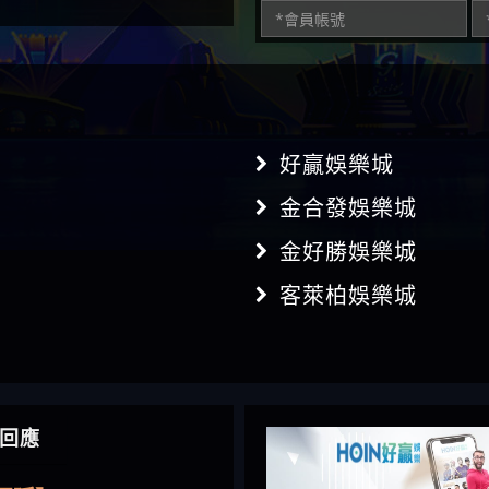
好贏娛樂城
金合發娛樂城
金好勝娛樂城
客萊柏娛樂城
】推代理真的好相處
回應
鴻傑】請問一下100多萬
金嗎，有誰可以回答
】LINE:kK605638