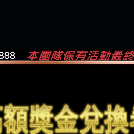
是一樣的狀況
依揚】廢物喔