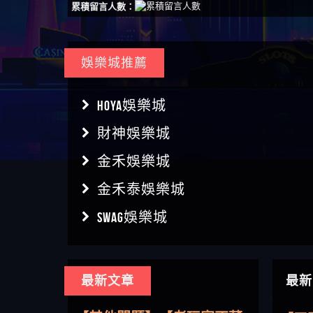
累積留言人數：
娛樂城推薦
HOYA娛樂城
財神娛樂城
金禾娛樂城
金禾泰娛樂城
SWAG娛樂城
【傑
最新文章
最新
【盧
【其他問題】用理性數據指
會出
【王亞廷