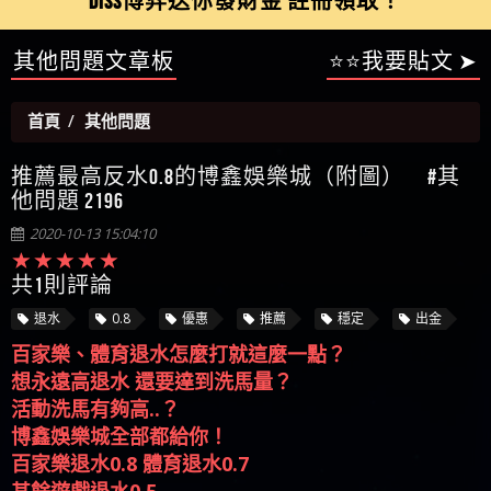
【陳順堪】星匯娛樂城出金幾次後贏錢就不給出
其他問題文章板
⭐⭐我要貼文 ➤
被騙資金
ALYWS是詐騙嗎 （ALYWS）無法出金 請小心群組暗椿
者免費援助賴zg369）當當詐騙 當當是不是詐騙 當
金
【陳順堪】黑網出金幾次後贏了就不出金出
當是真的嗎 當當是詐騙嗎 六旬老婦深信當當高獲
【玩運彩】
首頁
其他問題
利回報被騙的家破人亡
【asd】唬爛不出金黑網垃圾平台
【蘇俊曄】所以會出金嗎現在也是一樣的狀況
推薦最高反水0.8的博鑫娛樂城（附圖） #其
【侯依揚】廢物喔
他問題 2196
2020-10-13 15:04:10
共1則評論
退水
0.8
優惠
推薦
穩定
出金
百家樂、體育退水怎麼打就這麼一點？
想永遠高退水 還要達到洗馬量？
活動洗馬有夠高..？
博鑫娛樂城全部都給你！
百家樂退水0.8 體育退水0.7
其餘遊戲退水0.5
不分階級！不分階級！