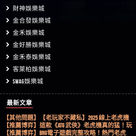
財神娛樂城
金合發娛樂城
金禾娛樂城
金好勝娛樂城
金禾泰娛樂城
客萊柏娛樂城
SWAG娛樂城
最新文章
【其他問題】用理性數據指路，開啟你的高回報
娛樂之旅
【其他問題】【老玩家不藏私】2025 線上老虎機
這樣挑！RTP、波動率和平台安全的全攻略！
【推薦博弈】這款《ATG 武俠》老虎機真的猛！玩
過才知道什麼叫超過3萬種中獎方式！
【推薦博弈】BNG電子遊戲完整攻略！熱門老虎