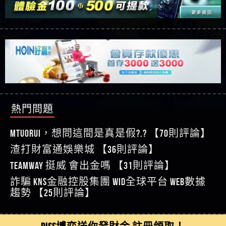
【玩運彩】
利回報被騙的家破人亡
這樣挑！RTP、波動率和平台安全的全攻略！
【推薦博弈】這款《ATG 武俠》老虎機真的猛！玩
【asd】唬爛不出金黑網垃圾平台
過才知道什麼叫超過3萬種中獎方式！
【推薦博弈】BNG電子遊戲完整攻略！熱門老虎
【蘇俊曄】所以會出金嗎現在也是一樣的狀況
機、集鴻運玩法、獨家試玩一次看！
【其他問題】【2025】ATG試玩必看！戰神賽特
【侯依揚】廢物喔
51,000倍數玩法攻略，輕鬆稱霸老虎機！
【其他問題】「拆解力智投資詐騙套路緊急追討
【傑】推代理真的好相處
賴zg369」力智投資是不是詐騙 力智投資是真的嗎
【其他問題】 【遇天盛商行詐騙追回資金賴
【盧鴻傑】請問一下100多萬會出金嗎，有誰可以
力智投資是詐騙嗎 南部老翁還在癡迷力智投資高
zg369】天盛商行詐騙 天盛商行是不是詐騙 天盛商
【其他問題】 受害者援助賴【zg369】退休老翁被
回答
【王亞廷】LINE:kK605638
回報獲利 請不要在匯款
行是真的嗎 天盛商行是詐騙嗎 被天盛商行詐騙一
大戶e點靈詐騙痛不欲生 大戶e點靈是真的嗎 大戶e
【其他問題】 弘記投資詐騙持續收割國人中【免
熱門問題
【王亞廷】#免費手遊#錢龍皇ONLINE#http
招教你拿回
點靈是不是詐騙 大戶e點靈是詐騙嗎 大戶e點靈無
費討回資金賴zg369】弘記投資是詐騙嗎 弘記投資
【其他問題】 被騙追回賴【zg369】KnTop利用新型
【傑】真的
法出金 （大戶e點靈）教你如何規避詐騙陷阱
是不是詐騙 弘記投資是真的嗎 被弘記投資詐騙的
詐騙手法欺詐群眾 KnTop是真的嗎 KnTop是不是詐騙
【其他問題】機台運算專案詐騙持續收割國人中
MTUORUi，想問這間是真是假?.? 【70則評論】
【蔡如軒】黑網一個呵呵
錢怎麼辦 本文教你如何拿回被騙資金
KnTop是詐騙嗎 【KnTop】KnTop無法出金 被KnTop詐騙
【免費討回資金賴zg369】機台運算專案是詐騙嗎
【其他問題】 Hoyabit詐騙持續收割國人中【免費
渣打財富通娛樂城 【36則評論】
【Wei】讚
的錢一招拿回
機台運算專案是不是詐騙 機台運算專案是真的嗎
討回資金賴zg369】Hoyabit是詐騙嗎 Hoyabit是不是詐
【其他問題】KS.M多元化行銷詐騙持續收割國人
【沈樂慧】又是九州??爛死了黑網不要玩
TEAMWAY 挺威 會出金嗎 【31則評論】
被機台運算專案詐騙的錢怎麼辦 本文教你如何拿
騙 Hoyabit是真的嗎 被HoyabitHoyabit詐騙的錢怎麼辦
中【免費討回資金賴zg369】KS.M多元化行銷是詐
【其他問題】免費追回賴「zg369」深度解析野原
【林伊依】爛死了拉贏錢直接鎖帳號可以去吃屎
詐騙 kns金融控股集團 WID全球平台 WEB數據
回被騙資金
本文教你如何拿回被騙資金
騙嗎 KS.M多元化行銷是不是詐騙 KS.M多元化行銷是
家 Family & Love如何詐騙 野原家 Family & Love是不是詐
【其他問題】元盈橋詐騙持續收割國人中【免費
【陳靜茹】推薦小畢，我也是小畢的會員～～
趨勢 【25則評論】
真的嗎 被KS.M多元化行銷詐騙的錢怎麼辦 本文教
騙 野原家 Family & Love是真的嗎 野原家 Family & Love是
討回資金賴zg369】元盈橋是詐騙嗎 元盈橋是不是
【其他問題】被騙追回賴【zg369】M.L.Edge利用新
【黃家羭】推推
你如何拿回被騙資金
詐騙嗎 165多次通報野原家 Family & Love是詐騙平台
詐騙 元盈橋是真的嗎 被元盈橋詐騙的錢怎麼辦
型詐騙手法欺詐群眾 M.L.Edge是真的嗎 M.L.Edge是不
【其他問題】 Robinhood詐騙持續收割國人中【免
【AVA娛樂城】還會自己做假對話來毀謗欸哈哈哈
請遠離
本文教你如何拿回被騙資金
是詐騙 M.L.Edge是詐騙嗎 【M.L.Edge】M.L.Edge無法出
費討回資金賴zg369】Robinhood是詐騙嗎 Robinhood是
【其他問題】FLTO詐騙持續收割國人中【免費討回
DISS博弈送你發財金 註冊領取！
好厲
【陳順堪】黑網不出金
金 被M.L.Edge詐騙的錢一招拿回
不是詐騙 Robinhood是真的嗎 被Robinhood詐騙的錢怎
資金賴zg369】FLTO是詐騙嗎 FLTO是不是詐騙 FLTO是
【其他問題】 遇詐騙求救賴【zg369】八旬老翁被
【黃伊珊】不推薦爛公司
麼辦 本文教你如何拿回被騙資金
真的嗎 被FLTO詐騙的錢怎麼辦 本文教你如何拿回
ALYWS詐騙家破人亡 ALYWS是真的嗎 ALYWS是不是詐騙
【其他問題】 一招教你揭秘新型詐騙手法 （受害