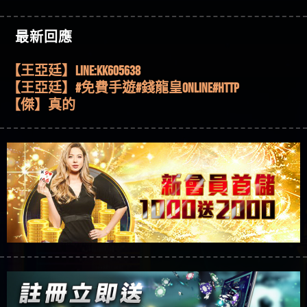
機、集鴻運玩法、獨家試玩一次看！
【其他問題】【2025】ATG試玩必看！戰神賽特
51,000倍數玩法攻略，輕鬆稱霸老虎機！
【其他問題】「拆解力智投資詐騙套路緊急追討
【傑】推代理真的好相處
最新回應
賴zg369」力智投資是不是詐騙 力智投資是真的嗎
【其他問題】 【遇天盛商行詐騙追回資金賴
【盧鴻傑】請問一下100多萬會出金嗎，有誰可以
力智投資是詐騙嗎 南部老翁還在癡迷力智投資高
zg369】天盛商行詐騙 天盛商行是不是詐騙 天盛商
【其他問題】 受害者援助賴【zg369】退休老翁被
回答
【王亞廷】LINE:kK605638
回報獲利 請不要在匯款
行是真的嗎 天盛商行是詐騙嗎 被天盛商行詐騙一
大戶e點靈詐騙痛不欲生 大戶e點靈是真的嗎 大戶e
【其他問題】 弘記投資詐騙持續收割國人中【免
【王亞廷】#免費手遊#錢龍皇ONLINE#http
招教你拿回
點靈是不是詐騙 大戶e點靈是詐騙嗎 大戶e點靈無
費討回資金賴zg369】弘記投資是詐騙嗎 弘記投資
【其他問題】 被騙追回賴【zg369】KnTop利用新型
【傑】真的
法出金 （大戶e點靈）教你如何規避詐騙陷阱
是不是詐騙 弘記投資是真的嗎 被弘記投資詐騙的
詐騙手法欺詐群眾 KnTop是真的嗎 KnTop是不是詐騙
【其他問題】機台運算專案詐騙持續收割國人中
【蔡如軒】黑網一個呵呵
錢怎麼辦 本文教你如何拿回被騙資金
KnTop是詐騙嗎 【KnTop】KnTop無法出金 被KnTop詐騙
【免費討回資金賴zg369】機台運算專案是詐騙嗎
【其他問題】 Hoyabit詐騙持續收割國人中【免費
【Wei】讚
的錢一招拿回
機台運算專案是不是詐騙 機台運算專案是真的嗎
討回資金賴zg369】Hoyabit是詐騙嗎 Hoyabit是不是詐
【其他問題】KS.M多元化行銷詐騙持續收割國人
【沈樂慧】又是九州??爛死了黑網不要玩
被機台運算專案詐騙的錢怎麼辦 本文教你如何拿
騙 Hoyabit是真的嗎 被HoyabitHoyabit詐騙的錢怎麼辦
中【免費討回資金賴zg369】KS.M多元化行銷是詐
【其他問題】免費追回賴「zg369」深度解析野原
【林伊依】爛死了拉贏錢直接鎖帳號可以去吃屎
回被騙資金
本文教你如何拿回被騙資金
騙嗎 KS.M多元化行銷是不是詐騙 KS.M多元化行銷是
家 Family & Love如何詐騙 野原家 Family & Love是不是詐
【其他問題】元盈橋詐騙持續收割國人中【免費
【陳靜茹】推薦小畢，我也是小畢的會員～～
真的嗎 被KS.M多元化行銷詐騙的錢怎麼辦 本文教
騙 野原家 Family & Love是真的嗎 野原家 Family & Love是
討回資金賴zg369】元盈橋是詐騙嗎 元盈橋是不是
【其他問題】被騙追回賴【zg369】M.L.Edge利用新
【黃家羭】推推
你如何拿回被騙資金
詐騙嗎 165多次通報野原家 Family & Love是詐騙平台
詐騙 元盈橋是真的嗎 被元盈橋詐騙的錢怎麼辦
型詐騙手法欺詐群眾 M.L.Edge是真的嗎 M.L.Edge是不
【其他問題】 Robinhood詐騙持續收割國人中【免
【AVA娛樂城】還會自己做假對話來毀謗欸哈哈哈
請遠離
本文教你如何拿回被騙資金
是詐騙 M.L.Edge是詐騙嗎 【M.L.Edge】M.L.Edge無法出
費討回資金賴zg369】Robinhood是詐騙嗎 Robinhood是
【其他問題】FLTO詐騙持續收割國人中【免費討回
好厲
【陳順堪】黑網不出金
金 被M.L.Edge詐騙的錢一招拿回
不是詐騙 Robinhood是真的嗎 被Robinhood詐騙的錢怎
資金賴zg369】FLTO是詐騙嗎 FLTO是不是詐騙 FLTO是
【其他問題】 遇詐騙求救賴【zg369】八旬老翁被
【黃伊珊】不推薦爛公司
麼辦 本文教你如何拿回被騙資金
真的嗎 被FLTO詐騙的錢怎麼辦 本文教你如何拿回
ALYWS詐騙家破人亡 ALYWS是真的嗎 ALYWS是不是詐騙
【其他問題】 一招教你揭秘新型詐騙手法 （受害
【陳順堪】星匯娛樂城出金幾次後贏錢就不給出
被騙資金
ALYWS是詐騙嗎 （ALYWS）無法出金 請小心群組暗椿
者免費援助賴zg369）當當詐騙 當當是不是詐騙 當
【其他問題】用理性數據指路，開啟你的高回報
金
【陳順堪】黑網出金幾次後贏了就不出金出
當是真的嗎 當當是詐騙嗎 六旬老婦深信當當高獲
娛樂之旅
【其他問題】【老玩家不藏私】2025 線上老虎機