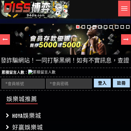
Togg
navig
網站！一同打擊黑網！如有不實訊息，查證後立即刪除
累積留言人數：
登入
註冊
娛樂城推薦
HOYA娛樂城
好贏娛樂城