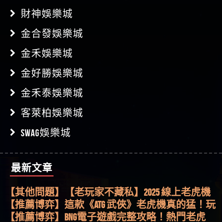
財神娛樂城
金合發娛樂城
金禾娛樂城
金好勝娛樂城
金禾泰娛樂城
客萊柏娛樂城
SWAG娛樂城
最新文章
【其他問題】用理性數據指路，開啟你的高回報
娛樂之旅
【其他問題】【老玩家不藏私】2025 線上老虎機
這樣挑！RTP、波動率和平台安全的全攻略！
【推薦博弈】這款《ATG 武俠》老虎機真的猛！玩
過才知道什麼叫超過3萬種中獎方式！
【推薦博弈】BNG電子遊戲完整攻略！熱門老虎