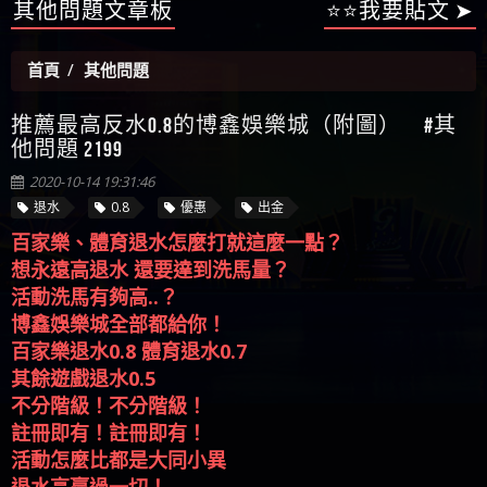
【陳順堪】星匯娛樂城出金幾次後贏錢就不給出
其他問題文章板
⭐⭐我要貼文 ➤
被騙資金
ALYWS是詐騙嗎 （ALYWS）無法出金 請小心群組暗椿
者免費援助賴zg369）當當詐騙 當當是不是詐騙 當
金
【陳順堪】黑網出金幾次後贏了就不出金出
當是真的嗎 當當是詐騙嗎 六旬老婦深信當當高獲
【玩運彩】
首頁
其他問題
利回報被騙的家破人亡
【asd】唬爛不出金黑網垃圾平台
【蘇俊曄】所以會出金嗎現在也是一樣的狀況
推薦最高反水0.8的博鑫娛樂城（附圖） #其
【侯依揚】廢物喔
他問題 2199
2020-10-14 19:31:46
退水
0.8
優惠
出金
百家樂、體育退水怎麼打就這麼一點？
想永遠高退水 還要達到洗馬量？
活動洗馬有夠高..？
博鑫娛樂城全部都給你！
百家樂退水0.8 體育退水0.7
其餘遊戲退水0.5
不分階級！不分階級！
註冊即有！註冊即有！
活動怎麼比都是大同小異