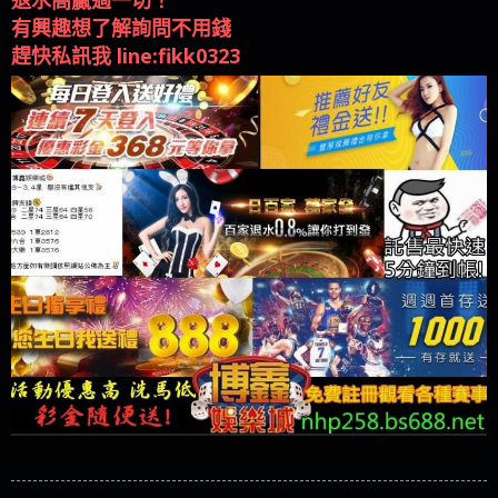
退水高贏過一切！
有興趣想了解詢問不用錢
趕快私訊我 line:fikk0323