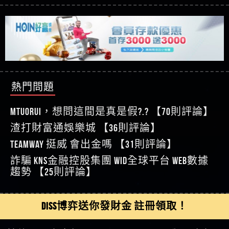
【玩運彩】
利回報被騙的家破人亡
這樣挑！RTP、波動率和平台安全的全攻略！
【推薦博弈】這款《ATG 武俠》老虎機真的猛！玩
【asd】唬爛不出金黑網垃圾平台
過才知道什麼叫超過3萬種中獎方式！
【推薦博弈】BNG電子遊戲完整攻略！熱門老虎
【蘇俊曄】所以會出金嗎現在也是一樣的狀況
機、集鴻運玩法、獨家試玩一次看！
【其他問題】【2025】ATG試玩必看！戰神賽特
【侯依揚】廢物喔
51,000倍數玩法攻略，輕鬆稱霸老虎機！
【其他問題】「拆解力智投資詐騙套路緊急追討
【傑】推代理真的好相處
賴zg369」力智投資是不是詐騙 力智投資是真的嗎
【其他問題】 【遇天盛商行詐騙追回資金賴
【盧鴻傑】請問一下100多萬會出金嗎，有誰可以
力智投資是詐騙嗎 南部老翁還在癡迷力智投資高
zg369】天盛商行詐騙 天盛商行是不是詐騙 天盛商
【其他問題】 受害者援助賴【zg369】退休老翁被
回答
【王亞廷】LINE:kK605638
回報獲利 請不要在匯款
行是真的嗎 天盛商行是詐騙嗎 被天盛商行詐騙一
大戶e點靈詐騙痛不欲生 大戶e點靈是真的嗎 大戶e
【其他問題】 弘記投資詐騙持續收割國人中【免
熱門問題
【王亞廷】#免費手遊#錢龍皇ONLINE#http
招教你拿回
點靈是不是詐騙 大戶e點靈是詐騙嗎 大戶e點靈無
費討回資金賴zg369】弘記投資是詐騙嗎 弘記投資
【其他問題】 被騙追回賴【zg369】KnTop利用新型
【傑】真的
法出金 （大戶e點靈）教你如何規避詐騙陷阱
是不是詐騙 弘記投資是真的嗎 被弘記投資詐騙的
詐騙手法欺詐群眾 KnTop是真的嗎 KnTop是不是詐騙
【其他問題】機台運算專案詐騙持續收割國人中
MTUORUi，想問這間是真是假?.? 【70則評論】
【蔡如軒】黑網一個呵呵
錢怎麼辦 本文教你如何拿回被騙資金
KnTop是詐騙嗎 【KnTop】KnTop無法出金 被KnTop詐騙
【免費討回資金賴zg369】機台運算專案是詐騙嗎
【其他問題】 Hoyabit詐騙持續收割國人中【免費
渣打財富通娛樂城 【36則評論】
【Wei】讚
的錢一招拿回
機台運算專案是不是詐騙 機台運算專案是真的嗎
討回資金賴zg369】Hoyabit是詐騙嗎 Hoyabit是不是詐
【其他問題】KS.M多元化行銷詐騙持續收割國人
【沈樂慧】又是九州??爛死了黑網不要玩
TEAMWAY 挺威 會出金嗎 【31則評論】
被機台運算專案詐騙的錢怎麼辦 本文教你如何拿
騙 Hoyabit是真的嗎 被HoyabitHoyabit詐騙的錢怎麼辦
中【免費討回資金賴zg369】KS.M多元化行銷是詐
【其他問題】免費追回賴「zg369」深度解析野原
【林伊依】爛死了拉贏錢直接鎖帳號可以去吃屎
詐騙 kns金融控股集團 WID全球平台 WEB數據
回被騙資金
本文教你如何拿回被騙資金
騙嗎 KS.M多元化行銷是不是詐騙 KS.M多元化行銷是
家 Family & Love如何詐騙 野原家 Family & Love是不是詐
【其他問題】元盈橋詐騙持續收割國人中【免費
【陳靜茹】推薦小畢，我也是小畢的會員～～
趨勢 【25則評論】
真的嗎 被KS.M多元化行銷詐騙的錢怎麼辦 本文教
騙 野原家 Family & Love是真的嗎 野原家 Family & Love是
討回資金賴zg369】元盈橋是詐騙嗎 元盈橋是不是
【其他問題】被騙追回賴【zg369】M.L.Edge利用新
【黃家羭】推推
你如何拿回被騙資金
詐騙嗎 165多次通報野原家 Family & Love是詐騙平台
詐騙 元盈橋是真的嗎 被元盈橋詐騙的錢怎麼辦
型詐騙手法欺詐群眾 M.L.Edge是真的嗎 M.L.Edge是不
【其他問題】 Robinhood詐騙持續收割國人中【免
【AVA娛樂城】還會自己做假對話來毀謗欸哈哈哈
請遠離
本文教你如何拿回被騙資金
是詐騙 M.L.Edge是詐騙嗎 【M.L.Edge】M.L.Edge無法出
費討回資金賴zg369】Robinhood是詐騙嗎 Robinhood是
【其他問題】FLTO詐騙持續收割國人中【免費討回
好厲
【陳順堪】黑網不出金
DISS博弈送你發財金 註冊領取！
金 被M.L.Edge詐騙的錢一招拿回
不是詐騙 Robinhood是真的嗎 被Robinhood詐騙的錢怎
資金賴zg369】FLTO是詐騙嗎 FLTO是不是詐騙 FLTO是
【其他問題】 遇詐騙求救賴【zg369】八旬老翁被
【黃伊珊】不推薦爛公司
麼辦 本文教你如何拿回被騙資金
真的嗎 被FLTO詐騙的錢怎麼辦 本文教你如何拿回
ALYWS詐騙家破人亡 ALYWS是真的嗎 ALYWS是不是詐騙
【其他問題】 一招教你揭秘新型詐騙手法 （受害