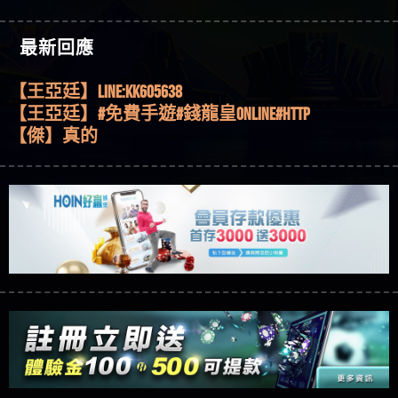
機、集鴻運玩法、獨家試玩一次看！
【其他問題】【2025】ATG試玩必看！戰神賽特
51,000倍數玩法攻略，輕鬆稱霸老虎機！
【其他問題】「拆解力智投資詐騙套路緊急追討
【傑】推代理真的好相處
最新回應
賴zg369」力智投資是不是詐騙 力智投資是真的嗎
【其他問題】 【遇天盛商行詐騙追回資金賴
【盧鴻傑】請問一下100多萬會出金嗎，有誰可以
力智投資是詐騙嗎 南部老翁還在癡迷力智投資高
zg369】天盛商行詐騙 天盛商行是不是詐騙 天盛商
【其他問題】 受害者援助賴【zg369】退休老翁被
回答
【王亞廷】LINE:kK605638
回報獲利 請不要在匯款
行是真的嗎 天盛商行是詐騙嗎 被天盛商行詐騙一
大戶e點靈詐騙痛不欲生 大戶e點靈是真的嗎 大戶e
【其他問題】 弘記投資詐騙持續收割國人中【免
【王亞廷】#免費手遊#錢龍皇ONLINE#http
招教你拿回
點靈是不是詐騙 大戶e點靈是詐騙嗎 大戶e點靈無
費討回資金賴zg369】弘記投資是詐騙嗎 弘記投資
【其他問題】 被騙追回賴【zg369】KnTop利用新型
【傑】真的
法出金 （大戶e點靈）教你如何規避詐騙陷阱
是不是詐騙 弘記投資是真的嗎 被弘記投資詐騙的
詐騙手法欺詐群眾 KnTop是真的嗎 KnTop是不是詐騙
【其他問題】機台運算專案詐騙持續收割國人中
【蔡如軒】黑網一個呵呵
錢怎麼辦 本文教你如何拿回被騙資金
KnTop是詐騙嗎 【KnTop】KnTop無法出金 被KnTop詐騙
【免費討回資金賴zg369】機台運算專案是詐騙嗎
【其他問題】 Hoyabit詐騙持續收割國人中【免費
【Wei】讚
的錢一招拿回
機台運算專案是不是詐騙 機台運算專案是真的嗎
討回資金賴zg369】Hoyabit是詐騙嗎 Hoyabit是不是詐
【其他問題】KS.M多元化行銷詐騙持續收割國人
【沈樂慧】又是九州??爛死了黑網不要玩
被機台運算專案詐騙的錢怎麼辦 本文教你如何拿
騙 Hoyabit是真的嗎 被HoyabitHoyabit詐騙的錢怎麼辦
中【免費討回資金賴zg369】KS.M多元化行銷是詐
【其他問題】免費追回賴「zg369」深度解析野原
【林伊依】爛死了拉贏錢直接鎖帳號可以去吃屎
回被騙資金
本文教你如何拿回被騙資金
騙嗎 KS.M多元化行銷是不是詐騙 KS.M多元化行銷是
家 Family & Love如何詐騙 野原家 Family & Love是不是詐
【其他問題】元盈橋詐騙持續收割國人中【免費
【陳靜茹】推薦小畢，我也是小畢的會員～～
真的嗎 被KS.M多元化行銷詐騙的錢怎麼辦 本文教
騙 野原家 Family & Love是真的嗎 野原家 Family & Love是
討回資金賴zg369】元盈橋是詐騙嗎 元盈橋是不是
【其他問題】被騙追回賴【zg369】M.L.Edge利用新
【黃家羭】推推
你如何拿回被騙資金
詐騙嗎 165多次通報野原家 Family & Love是詐騙平台
詐騙 元盈橋是真的嗎 被元盈橋詐騙的錢怎麼辦
型詐騙手法欺詐群眾 M.L.Edge是真的嗎 M.L.Edge是不
【其他問題】 Robinhood詐騙持續收割國人中【免
【AVA娛樂城】還會自己做假對話來毀謗欸哈哈哈
請遠離
本文教你如何拿回被騙資金
是詐騙 M.L.Edge是詐騙嗎 【M.L.Edge】M.L.Edge無法出
費討回資金賴zg369】Robinhood是詐騙嗎 Robinhood是
【其他問題】FLTO詐騙持續收割國人中【免費討回
好厲
【陳順堪】黑網不出金
金 被M.L.Edge詐騙的錢一招拿回
不是詐騙 Robinhood是真的嗎 被Robinhood詐騙的錢怎
資金賴zg369】FLTO是詐騙嗎 FLTO是不是詐騙 FLTO是
【其他問題】 遇詐騙求救賴【zg369】八旬老翁被
【黃伊珊】不推薦爛公司
麼辦 本文教你如何拿回被騙資金
真的嗎 被FLTO詐騙的錢怎麼辦 本文教你如何拿回
ALYWS詐騙家破人亡 ALYWS是真的嗎 ALYWS是不是詐騙
【其他問題】 一招教你揭秘新型詐騙手法 （受害
【陳順堪】星匯娛樂城出金幾次後贏錢就不給出
被騙資金
ALYWS是詐騙嗎 （ALYWS）無法出金 請小心群組暗椿
者免費援助賴zg369）當當詐騙 當當是不是詐騙 當
【其他問題】用理性數據指路，開啟你的高回報
金
【陳順堪】黑網出金幾次後贏了就不出金出
當是真的嗎 當當是詐騙嗎 六旬老婦深信當當高獲
娛樂之旅
【其他問題】【老玩家不藏私】2025 線上老虎機