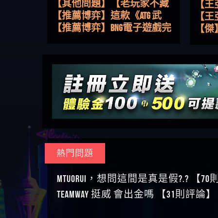
路，開啟你的高回報娛樂之
【其他問題】【老玩家不藏
【王
旅
私】2025 線上老虎機這樣
【推薦博弈】這款《ATG 武
皇ONLI
【傑
挑！RTP、波動率和平台安全
俠》老虎機真的猛！玩過才
【推薦博弈】BNG電子遊戲完
【蔡
的全攻略！
知道什麼叫超過3萬種中獎方
整攻略！熱門老虎機、集鴻
【其他問題】【2025】ATG試
【We
式！
運玩法、獨家試玩一次看！
玩必看！戰神賽特51,000倍數
【其他問題】「拆解力智投
【沈
玩法攻略，輕鬆稱霸老虎
資詐騙套路緊急追討賴
【其他問題】 【遇天盛商行
了黑
【林
機！
zg369」力智投資是不是詐騙
詐騙追回資金賴zg369】天盛
【其他問題】 受害者援助賴
接鎖
【陳
力智投資是真的嗎 力智投資
商行詐騙 天盛商行是不是詐
【zg369】退休老翁被大戶e點
【其他問題】 弘記投資詐騙
是小
【黃
是詐騙嗎 南部老翁還在癡迷
騙 天盛商行是真的嗎 天盛商
靈詐騙痛不欲生 大戶e點靈是
持續收割國人中【免費討回
【其他問題】 被騙追回賴
【A
力智投資高回報獲利 請不要
行是詐騙嗎 被天盛商行詐騙
真的嗎 大戶e點靈是不是詐騙
資金賴zg369】弘記投資是詐
【zg369】KnTop利用新型詐騙
【其他問題】機台運算專案
對話
【陳
在匯款
一招教你拿回
大戶e點靈是詐騙嗎 大戶e點
騙嗎 弘記投資是不是詐騙 弘
手法欺詐群眾 KnTop是真的嗎
詐騙持續收割國人中【免費
【其他問題】 Hoyabit詐騙持
【黃
靈無法出金 （大戶e點靈）教
記投資是真的嗎 被弘記投資
KnTop是不是詐騙 KnTop是詐騙
討回資金賴zg369】機台運算
續收割國人中【免費討回資
【其他問題】KS.M多元化行銷
【陳
你如何規避詐騙陷阱
詐騙的錢怎麼辦 本文教你如
嗎 【KnTop】KnTop無法出金 被
專案是詐騙嗎 機台運算專案
金賴zg369】Hoyabit是詐騙嗎
詐騙持續收割國人中【免費
【其他問題】免費追回賴
幾次
【陳
熱門問題
何拿回被騙資金
KnTop詐騙的錢一招拿回
是不是詐騙 機台運算專案是
Hoyabit是不是詐騙 Hoyabit是真
討回資金賴zg369】KS.M多元化
「zg369」深度解析野原家
【其他問題】元盈橋詐騙持
贏了
【玩
真的嗎 被機台運算專案詐騙
的嗎 被HoyabitHoyabit詐騙的錢
行銷是詐騙嗎 KS.M多元化行
Family & Love如何詐騙 野原家
續收割國人中【免費討回資
【其他問題】被騙追回賴
【a
MTUORUi，想問這間是真是假?.? 【7
的錢怎麼辦 本文教你如何拿
怎麼辦 本文教你如何拿回被
銷是不是詐騙 KS.M多元化行
Family & Love是不是詐騙 野原家
金賴zg369】元盈橋是詐騙嗎
【zg369】M.L.Edge利用新型詐
【其他問題】 Robinhood詐騙
平台
【蘇
TEAMWAY 挺威 會出金嗎 【31則評論】
回被騙資金
騙資金
銷是真的嗎 被KS.M多元化行
Family & Love是真的嗎 野原家
元盈橋是不是詐騙 元盈橋是
騙手法欺詐群眾 M.L.Edge是真
持續收割國人中【免費討回
【其他問題】FLTO詐騙持續收
在也
【侯
銷詐騙的錢怎麼辦 本文教你
Family & Love是詐騙嗎 165多次
真的嗎 被元盈橋詐騙的錢怎
的嗎 M.L.Edge是不是詐騙
資金賴zg369】Robinhood是詐騙
割國人中【免費討回資金賴
【其他問題】 遇詐騙求救賴
【傑