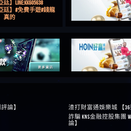
亞廷】#免費手遊#錢龍
NE#http
】真的
如軒】黑網一個呵呵
i】讚
樂慧】又是九州??爛死
網不要玩
伊依】爛死了拉贏錢直
帳號可以去吃屎
靜茹】推薦小畢，我也
畢的會員～～
家羭】推推
VA娛樂城】還會自己做假
來毀謗欸哈哈哈好厲
順堪】黑網不出金
伊珊】不推薦爛公司
順堪】星匯娛樂城出金
後贏錢就不給出金
順堪】黑網出金幾次後
就不出金出
運彩】
sd】唬爛不出金黑網垃圾
0則評論】
渣打財富通娛樂城 【3
俊曄】所以會出金嗎現
詐騙 kns金融控股集團 W
是一樣的狀況
依揚】廢物喔
論】
】推代理真的好相處