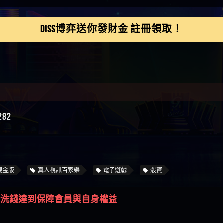
鴻傑】請問一下100多萬
金嗎，有誰可以回答
】LINE:kK605638
DISS博弈送你發財金 註冊領取！
亞廷】#免費手遊#錢龍
NE#http
】真的
如軒】黑網一個呵呵
i】讚
樂慧】又是九州??爛死
網不要玩
伊依】爛死了拉贏錢直
帳號可以去吃屎
靜茹】推薦小畢，我也
82
畢的會員～～
家羭】推推
VA娛樂城】還會自己做假
來毀謗欸哈哈哈好厲
順堪】黑網不出金
伊珊】不推薦爛公司
順堪】星匯娛樂城出金
現金版
真人視訊百家樂
電子遊戲
骰寶
後贏錢就不給出金
順堪】黑網出金幾次後
就不出金出
運彩】
台洗錢達到保障會員與自身權益
sd】唬爛不出金黑網垃圾
俊曄】所以會出金嗎現