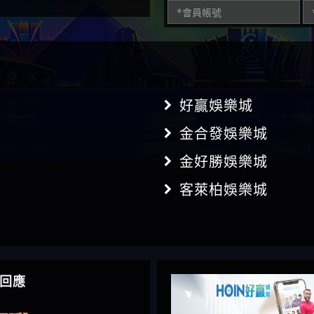
好贏娛樂城
金合發娛樂城
金好勝娛樂城
客萊柏娛樂城
】推代理真的好相處
回應
鴻傑】請問一下100多萬
金嗎，有誰可以回答
】LINE:kK605638