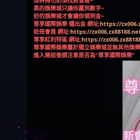
想拚搏也必須找對管道~
回被騙資金
騙資金
銷是真的嗎 被KS.M多元化行
Family & Love是真的嗎 野原家
元盈橋是不是詐騙 元盈橋是
騙手法欺詐群眾 M.L.Edge是真
持續收割國人中【免費討回
【其他問題】FLTO詐騙持續收
在也
【侯
黑的娛樂城只讓你贏到數字~
銷詐騙的錢怎麼辦 本文教你
Family & Love是詐騙嗎 165多次
真的嗎 被元盈橋詐騙的錢怎
的嗎 M.L.Edge是不是詐騙
資金賴zg369】Robinhood是詐騙
割國人中【免費討回資金賴
【其他問題】 遇詐騙求救賴
好的娛樂城才會讓你領到金~
如何拿回被騙資金
通報野原家 Family & Love是詐騙
麼辦 本文教你如何拿回被騙
M.L.Edge是詐騙嗎 【M.L.Edge】
嗎 Robinhood是不是詐騙
zg369】FLTO是詐騙嗎 FLTO是不
【zg369】八旬老翁被ALYWS詐
【其他問題】 一招教你揭秘
尊享國際娛樂 穩出金 網址:
https://zx006.
平台 請遠離
資金
M.L.Edge無法出金 被M.L.Edge詐
Robinhood是真的嗎 被Robinhood
是詐騙 FLTO是真的嗎 被FLTO詐
騙家破人亡 ALYWS是真的嗎
新型詐騙手法 （受害者免費
註冊會員 網址:
https://zx006.zx88188.ne
騙的錢一招拿回
詐騙的錢怎麼辦 本文教你如
騙的錢怎麼辦 本文教你如何
ALYWS是不是詐騙 ALYWS是詐騙
援助賴zg369）當當詐騙 當當
尊享紅利特區 網址:
https://zx006.zx881
何拿回被騙資金
拿回被騙資金
嗎 （ALYWS）無法出金 請小心
是不是詐騙 當當是真的嗎 當
尊享國際娛樂屬於獨立娛樂城並無其他娛
群組暗椿
當是詐騙嗎 六旬老婦深信當
進入連結後請注意是否為"尊享國際娛樂"
當高獲利回報被騙的家破人
亡