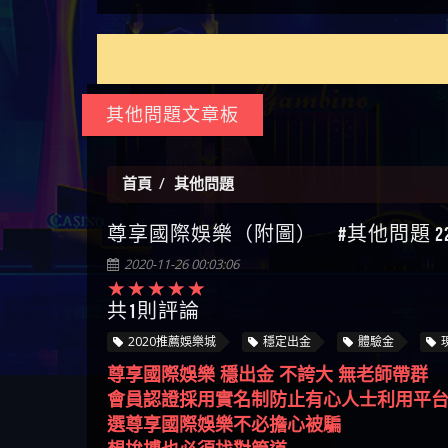
如何拿回被騙資金
通報野原家 Family & Love是詐騙
麼辦 本文教你如何拿回被騙
M.L.Edge是詐騙嗎 【M.L.Edge】
嗎 Robinhood是不是詐騙
zg369】FLTO是詐騙嗎 FLTO是不
【zg369】八旬老翁被ALYWS詐
【其他問題】 一招教你揭秘
【盧
平台 請遠離
資金
M.L.Edge無法出金 被M.L.Edge詐
Robinhood是真的嗎 被Robinhood
是詐騙 FLTO是真的嗎 被FLTO詐
騙家破人亡 ALYWS是真的嗎
新型詐騙手法 （受害者免費
【其他問題】用理性數據指
會出
【王亞廷
騙的錢一招拿回
詐騙的錢怎麼辦 本文教你如
騙的錢怎麼辦 本文教你如何
ALYWS是不是詐騙 ALYWS是詐騙
援助賴zg369）當當詐騙 當當
路，開啟你的高回報娛樂之
【其他問題】【老玩家不藏
【王
何拿回被騙資金
拿回被騙資金
嗎 （ALYWS）無法出金 請小心
是不是詐騙 當當是真的嗎 當
旅
私】2025 線上老虎機這樣
【推薦博弈】這款《ATG 武
皇ONLI
【傑
群組暗椿
當是詐騙嗎 六旬老婦深信當
挑！RTP、波動率和平台安全
俠》老虎機真的猛！玩過才
【推薦博弈】BNG電子遊戲完
【蔡
其他問題文章板
當高獲利回報被騙的家破人
的全攻略！
知道什麼叫超過3萬種中獎方
整攻略！熱門老虎機、集鴻
【其他問題】【2025】ATG試
【We
亡
式！
運玩法、獨家試玩一次看！
玩必看！戰神賽特51,000倍數
【其他問題】「拆解力智投
【沈
玩法攻略，輕鬆稱霸老虎
資詐騙套路緊急追討賴
【其他問題】 【遇天盛商行
了黑
【林
首頁
其他問題
機！
zg369」力智投資是不是詐騙
詐騙追回資金賴zg369】天盛
【其他問題】 受害者援助賴
接鎖
【陳
尊享國際娛樂（附圖） #其他問題 22
力智投資是真的嗎 力智投資
商行詐騙 天盛商行是不是詐
【zg369】退休老翁被大戶e點
【其他問題】 弘記投資詐騙
是小
【黃
是詐騙嗎 南部老翁還在癡迷
騙 天盛商行是真的嗎 天盛商
靈詐騙痛不欲生 大戶e點靈是
持續收割國人中【免費討回
【其他問題】 被騙追回賴
【A
2020-11-26 00:03:06
力智投資高回報獲利 請不要
行是詐騙嗎 被天盛商行詐騙
真的嗎 大戶e點靈是不是詐騙
資金賴zg369】弘記投資是詐
【zg369】KnTop利用新型詐騙
【其他問題】機台運算專案
對話
【陳
在匯款
一招教你拿回
大戶e點靈是詐騙嗎 大戶e點
騙嗎 弘記投資是不是詐騙 弘
手法欺詐群眾 KnTop是真的嗎
詐騙持續收割國人中【免費
【其他問題】 Hoyabit詐騙持
共1則評論
【黃
靈無法出金 （大戶e點靈）教
記投資是真的嗎 被弘記投資
KnTop是不是詐騙 KnTop是詐騙
討回資金賴zg369】機台運算
續收割國人中【免費討回資
【其他問題】KS.M多元化行銷
【陳
2020推薦娛樂城
穩定出金
體驗金
你如何規避詐騙陷阱
詐騙的錢怎麼辦 本文教你如
嗎 【KnTop】KnTop無法出金 被
專案是詐騙嗎 機台運算專案
金賴zg369】Hoyabit是詐騙嗎
詐騙持續收割國人中【免費
【其他問題】免費追回賴
幾次
【陳
尊享國際娛樂 穩出金 不誇大 無老師帶群
何拿回被騙資金
KnTop詐騙的錢一招拿回
是不是詐騙 機台運算專案是
Hoyabit是不是詐騙 Hoyabit是真
討回資金賴zg369】KS.M多元化
「zg369」深度解析野原家
【其他問題】元盈橋詐騙持
贏了
【玩
會員認證採用實名制防止有心人士利用平
真的嗎 被機台運算專案詐騙
的嗎 被HoyabitHoyabit詐騙的錢
行銷是詐騙嗎 KS.M多元化行
Family & Love如何詐騙 野原家
續收割國人中【免費討回資
【其他問題】被騙追回賴
【a
選尊享國際娛樂不必擔心被騙
的錢怎麼辦 本文教你如何拿
怎麼辦 本文教你如何拿回被
銷是不是詐騙 KS.M多元化行
Family & Love是不是詐騙 野原家
金賴zg369】元盈橋是詐騙嗎
【zg369】M.L.Edge利用新型詐
【其他問題】 Robinhood詐騙
平台
【蘇