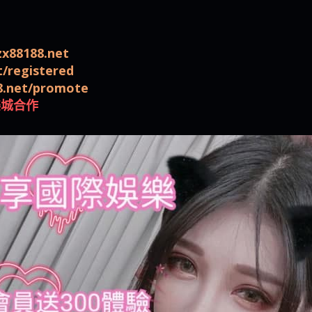
是一樣的狀況
依揚】廢物喔
zx88188.net
t/registered
88.net/promote
樂城合作