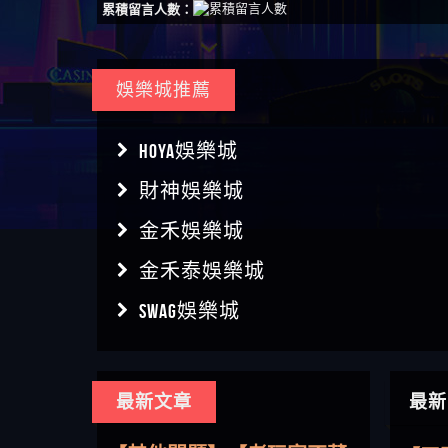
累積留言人數：
娛樂城推薦
HOYA娛樂城
財神娛樂城
金禾娛樂城
金禾泰娛樂城
SWAG娛樂城
【傑
最新文章
最新
【盧
【其他問題】用理性數據指
會出
【王亞廷