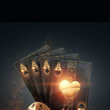
是一樣的狀況
依揚】廢物喔