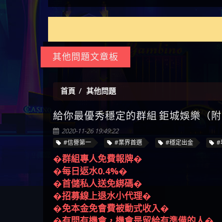
如何拿回被騙資金
通報野原家 Family & Love是詐騙
麼辦 本文教你如何拿回被騙
M.L.Edge是詐騙嗎 【M.L.Edge】
嗎 Robinhood是不是詐騙
zg369】FLTO是詐騙嗎 FLTO是不
【zg369】八旬老翁被ALYWS詐
【其他問題】 一招教你揭秘
【盧
平台 請遠離
資金
M.L.Edge無法出金 被M.L.Edge詐
Robinhood是真的嗎 被Robinhood
是詐騙 FLTO是真的嗎 被FLTO詐
騙家破人亡 ALYWS是真的嗎
新型詐騙手法 （受害者免費
【其他問題】用理性數據指
會出
【王亞廷
騙的錢一招拿回
詐騙的錢怎麼辦 本文教你如
騙的錢怎麼辦 本文教你如何
ALYWS是不是詐騙 ALYWS是詐騙
援助賴zg369）當當詐騙 當當
路，開啟你的高回報娛樂之
【其他問題】【老玩家不藏
【王
何拿回被騙資金
拿回被騙資金
嗎 （ALYWS）無法出金 請小心
是不是詐騙 當當是真的嗎 當
旅
私】2025 線上老虎機這樣
【推薦博弈】這款《ATG 武
皇ONLI
【傑
群組暗椿
當是詐騙嗎 六旬老婦深信當
挑！RTP、波動率和平台安全
俠》老虎機真的猛！玩過才
【推薦博弈】BNG電子遊戲完
【蔡
當高獲利回報被騙的家破人
的全攻略！
知道什麼叫超過3萬種中獎方
整攻略！熱門老虎機、集鴻
【其他問題】【2025】ATG試
【We
其他問題文章板
亡
式！
運玩法、獨家試玩一次看！
玩必看！戰神賽特51,000倍數
【其他問題】「拆解力智投
【沈
玩法攻略，輕鬆稱霸老虎
資詐騙套路緊急追討賴
【其他問題】 【遇天盛商行
了黑
【林
機！
zg369」力智投資是不是詐騙
詐騙追回資金賴zg369】天盛
【其他問題】 受害者援助賴
接鎖
【陳
首頁
其他問題
力智投資是真的嗎 力智投資
商行詐騙 天盛商行是不是詐
【zg369】退休老翁被大戶e點
【其他問題】 弘記投資詐騙
是小
【黃
是詐騙嗎 南部老翁還在癡迷
騙 天盛商行是真的嗎 天盛商
靈詐騙痛不欲生 大戶e點靈是
持續收割國人中【免費討回
【其他問題】 被騙追回賴
【A
給你最優秀穩定的群組 鉅城娛樂（附圖）
力智投資高回報獲利 請不要
行是詐騙嗎 被天盛商行詐騙
真的嗎 大戶e點靈是不是詐騙
資金賴zg369】弘記投資是詐
【zg369】KnTop利用新型詐騙
【其他問題】機台運算專案
對話
【陳
2020-11-26 19:49:22
在匯款
一招教你拿回
大戶e點靈是詐騙嗎 大戶e點
騙嗎 弘記投資是不是詐騙 弘
手法欺詐群眾 KnTop是真的嗎
詐騙持續收割國人中【免費
【其他問題】 Hoyabit詐騙持
【黃
#信譽第一
#業界首選
#穩定出金
#
靈無法出金 （大戶e點靈）教
記投資是真的嗎 被弘記投資
KnTop是不是詐騙 KnTop是詐騙
討回資金賴zg369】機台運算
續收割國人中【免費討回資
【其他問題】KS.M多元化行銷
【陳
你如何規避詐騙陷阱
詐騙的錢怎麼辦 本文教你如
嗎 【KnTop】KnTop無法出金 被
專案是詐騙嗎 機台運算專案
金賴zg369】Hoyabit是詐騙嗎
詐騙持續收割國人中【免費
【其他問題】免費追回賴
�群組專人免費報牌�
幾次
【陳
何拿回被騙資金
KnTop詐騙的錢一招拿回
是不是詐騙 機台運算專案是
Hoyabit是不是詐騙 Hoyabit是真
討回資金賴zg369】KS.M多元化
「zg369」深度解析野原家
【其他問題】元盈橋詐騙持
�每日返水0.4%�
贏了
【玩
真的嗎 被機台運算專案詐騙
的嗎 被HoyabitHoyabit詐騙的錢
行銷是詐騙嗎 KS.M多元化行
Family & Love如何詐騙 野原家
續收割國人中【免費討回資
【其他問題】被騙追回賴
�首儲私人送免綁碼�
【a
的錢怎麼辦 本文教你如何拿
怎麼辦 本文教你如何拿回被
銷是不是詐騙 KS.M多元化行
Family & Love是不是詐騙 野原家
金賴zg369】元盈橋是詐騙嗎
【zg369】M.L.Edge利用新型詐
【其他問題】 Robinhood詐騙
�招募線上退水小代理�
平台
【蘇