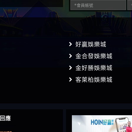
好贏娛樂城
金合發娛樂城
金好勝娛樂城
客萊柏娛樂城
】推代理真的好相處
回應
鴻傑】請問一下100多萬
金嗎，有誰可以回答
】LINE:kK605638