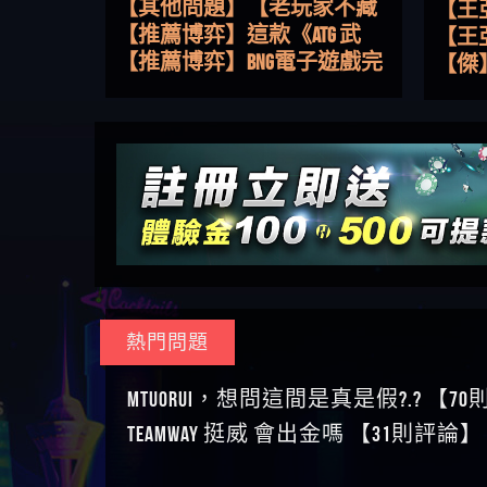
路，開啟你的高回報娛樂之
【其他問題】【老玩家不藏
【王
旅
私】2025 線上老虎機這樣
【推薦博弈】這款《ATG 武
皇ONLI
【傑
挑！RTP、波動率和平台安全
俠》老虎機真的猛！玩過才
【推薦博弈】BNG電子遊戲完
【蔡
的全攻略！
知道什麼叫超過3萬種中獎方
整攻略！熱門老虎機、集鴻
【其他問題】【2025】ATG試
【We
式！
運玩法、獨家試玩一次看！
玩必看！戰神賽特51,000倍數
【其他問題】「拆解力智投
【沈
玩法攻略，輕鬆稱霸老虎
資詐騙套路緊急追討賴
【其他問題】 【遇天盛商行
了黑
【林
機！
zg369」力智投資是不是詐騙
詐騙追回資金賴zg369】天盛
【其他問題】 受害者援助賴
接鎖
【陳
力智投資是真的嗎 力智投資
商行詐騙 天盛商行是不是詐
【zg369】退休老翁被大戶e點
【其他問題】 弘記投資詐騙
是小
【黃
是詐騙嗎 南部老翁還在癡迷
騙 天盛商行是真的嗎 天盛商
靈詐騙痛不欲生 大戶e點靈是
持續收割國人中【免費討回
【其他問題】 被騙追回賴
【A
力智投資高回報獲利 請不要
行是詐騙嗎 被天盛商行詐騙
真的嗎 大戶e點靈是不是詐騙
資金賴zg369】弘記投資是詐
【zg369】KnTop利用新型詐騙
【其他問題】機台運算專案
對話
【陳
在匯款
一招教你拿回
大戶e點靈是詐騙嗎 大戶e點
騙嗎 弘記投資是不是詐騙 弘
手法欺詐群眾 KnTop是真的嗎
詐騙持續收割國人中【免費
【其他問題】 Hoyabit詐騙持
【黃
靈無法出金 （大戶e點靈）教
記投資是真的嗎 被弘記投資
KnTop是不是詐騙 KnTop是詐騙
討回資金賴zg369】機台運算
續收割國人中【免費討回資
【其他問題】KS.M多元化行銷
【陳
你如何規避詐騙陷阱
詐騙的錢怎麼辦 本文教你如
嗎 【KnTop】KnTop無法出金 被
專案是詐騙嗎 機台運算專案
金賴zg369】Hoyabit是詐騙嗎
詐騙持續收割國人中【免費
【其他問題】免費追回賴
幾次
【陳
何拿回被騙資金
KnTop詐騙的錢一招拿回
是不是詐騙 機台運算專案是
Hoyabit是不是詐騙 Hoyabit是真
討回資金賴zg369】KS.M多元化
「zg369」深度解析野原家
【其他問題】元盈橋詐騙持
贏了
【玩
真的嗎 被機台運算專案詐騙
的嗎 被HoyabitHoyabit詐騙的錢
行銷是詐騙嗎 KS.M多元化行
Family & Love如何詐騙 野原家
續收割國人中【免費討回資
【其他問題】被騙追回賴
熱門問題
【a
的錢怎麼辦 本文教你如何拿
怎麼辦 本文教你如何拿回被
銷是不是詐騙 KS.M多元化行
Family & Love是不是詐騙 野原家
金賴zg369】元盈橋是詐騙嗎
【zg369】M.L.Edge利用新型詐
【其他問題】 Robinhood詐騙
平台
【蘇
回被騙資金
騙資金
銷是真的嗎 被KS.M多元化行
Family & Love是真的嗎 野原家
元盈橋是不是詐騙 元盈橋是
騙手法欺詐群眾 M.L.Edge是真
持續收割國人中【免費討回
【其他問題】FLTO詐騙持續收
MTUORUi，想問這間是真是假?.? 【7
在也
【侯
銷詐騙的錢怎麼辦 本文教你
Family & Love是詐騙嗎 165多次
真的嗎 被元盈橋詐騙的錢怎
的嗎 M.L.Edge是不是詐騙
資金賴zg369】Robinhood是詐騙
割國人中【免費討回資金賴
【其他問題】 遇詐騙求救賴
【傑
TEAMWAY 挺威 會出金嗎 【31則評論】