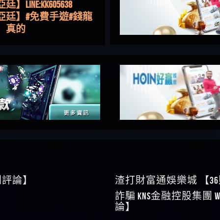
亞廷】#免費手遊#錢龍
NE#http
】真的
如軒】黑網一個呵呵
i】讚
樂慧】又是九州??爛死
網不要玩
伊依】爛死了拉贏錢直
帳號可以去吃屎
靜茹】推薦小畢，我也
畢的會員～～
家羭】推推
VA娛樂城】還會自己做假
來毀謗欸哈哈哈好厲
順堪】黑網不出金
伊珊】不推薦爛公司
順堪】星匯娛樂城出金
後贏錢就不給出金
順堪】黑網出金幾次後
就不出金出
運彩】
sd】唬爛不出金黑網垃圾
俊曄】所以會出金嗎現
0則評論】
渣打財富通娛樂城 【3
是一樣的狀況
依揚】廢物喔
】推代理真的好相處
詐騙 kns金融控股集團 W