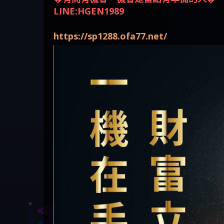
回被騙資金
騙資金
銷是真的嗎 被KS.M多元化行
Family & Love是真的嗎 野原家
元盈橋是不是詐騙 元盈橋是
騙手法欺詐群眾 M.L.Edge是真
持續收割國人中【免費討回
【其他問題】FLTO詐騙持續收
�免本金免會費被動式收入�
在也
【侯
銷詐騙的錢怎麼辦 本文教你
Family & Love是詐騙嗎 165多次
真的嗎 被元盈橋詐騙的錢怎
的嗎 M.L.Edge是不是詐騙
資金賴zg369】Robinhood是詐騙
割國人中【免費討回資金賴
【其他問題】 遇詐騙求救賴
�有問有機會，機會是留給有準備的人�
如何拿回被騙資金
通報野原家 Family & Love是詐騙
麼辦 本文教你如何拿回被騙
M.L.Edge是詐騙嗎 【M.L.Edge】
嗎 Robinhood是不是詐騙
zg369】FLTO是詐騙嗎 FLTO是不
【zg369】八旬老翁被ALYWS詐
【其他問題】 一招教你揭秘
LINE:HGEN1989
平台 請遠離
資金
M.L.Edge無法出金 被M.L.Edge詐
Robinhood是真的嗎 被Robinhood
是詐騙 FLTO是真的嗎 被FLTO詐
騙家破人亡 ALYWS是真的嗎
新型詐騙手法 （受害者免費
騙的錢一招拿回
詐騙的錢怎麼辦 本文教你如
騙的錢怎麼辦 本文教你如何
ALYWS是不是詐騙 ALYWS是詐騙
援助賴zg369）當當詐騙 當當
https://sp1288.ofa77.net/
何拿回被騙資金
拿回被騙資金
嗎 （ALYWS）無法出金 請小心
是不是詐騙 當當是真的嗎 當
群組暗椿
當是詐騙嗎 六旬老婦深信當
當高獲利回報被騙的家破人
亡