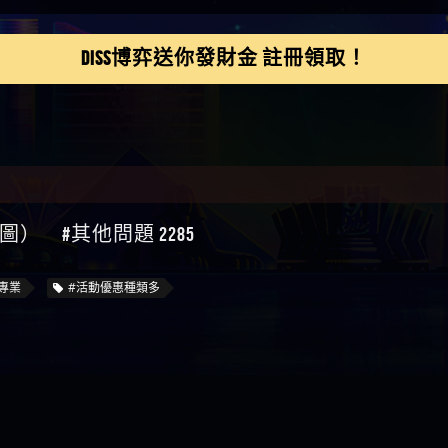
鴻傑】請問一下100多萬
論】
金嗎，有誰可以回答
】LINE:kK605638
亞廷】#免費手遊#錢龍
NE#http
】真的
DISS博弈送你發財金 註冊領取！
如軒】黑網一個呵呵
i】讚
樂慧】又是九州??爛死
網不要玩
伊依】爛死了拉贏錢直
帳號可以去吃屎
靜茹】推薦小畢，我也
畢的會員～～
家羭】推推
VA娛樂城】還會自己做假
 #其他問題 2285
來毀謗欸哈哈哈好厲
順堪】黑網不出金
伊珊】不推薦爛公司
專業
#活動優惠種類多
順堪】星匯娛樂城出金
後贏錢就不給出金
順堪】黑網出金幾次後
就不出金出
運彩】
sd】唬爛不出金黑網垃圾
俊曄】所以會出金嗎現