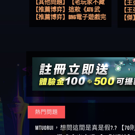
路，開啟你的高回報娛樂之
【其他問題】【老玩家不藏
【王
旅
私】2025 線上老虎機這樣
【推薦博弈】這款《ATG 武
皇ONLI
【傑
挑！RTP、波動率和平台安全
俠》老虎機真的猛！玩過才
【推薦博弈】BNG電子遊戲完
【蔡
的全攻略！
知道什麼叫超過3萬種中獎方
整攻略！熱門老虎機、集鴻
【其他問題】【2025】ATG試
【We
式！
運玩法、獨家試玩一次看！
玩必看！戰神賽特51,000倍數
【其他問題】「拆解力智投
【沈
玩法攻略，輕鬆稱霸老虎
資詐騙套路緊急追討賴
【其他問題】 【遇天盛商行
了黑
【林
機！
zg369」力智投資是不是詐騙
詐騙追回資金賴zg369】天盛
【其他問題】 受害者援助賴
接鎖
【陳
力智投資是真的嗎 力智投資
商行詐騙 天盛商行是不是詐
【zg369】退休老翁被大戶e點
【其他問題】 弘記投資詐騙
是小
【黃
是詐騙嗎 南部老翁還在癡迷
騙 天盛商行是真的嗎 天盛商
靈詐騙痛不欲生 大戶e點靈是
持續收割國人中【免費討回
【其他問題】 被騙追回賴
【A
力智投資高回報獲利 請不要
行是詐騙嗎 被天盛商行詐騙
真的嗎 大戶e點靈是不是詐騙
資金賴zg369】弘記投資是詐
【zg369】KnTop利用新型詐騙
【其他問題】機台運算專案
對話
【陳
在匯款
一招教你拿回
大戶e點靈是詐騙嗎 大戶e點
騙嗎 弘記投資是不是詐騙 弘
手法欺詐群眾 KnTop是真的嗎
詐騙持續收割國人中【免費
【其他問題】 Hoyabit詐騙持
【黃
靈無法出金 （大戶e點靈）教
記投資是真的嗎 被弘記投資
KnTop是不是詐騙 KnTop是詐騙
討回資金賴zg369】機台運算
續收割國人中【免費討回資
【其他問題】KS.M多元化行銷
【陳
你如何規避詐騙陷阱
詐騙的錢怎麼辦 本文教你如
嗎 【KnTop】KnTop無法出金 被
專案是詐騙嗎 機台運算專案
金賴zg369】Hoyabit是詐騙嗎
詐騙持續收割國人中【免費
【其他問題】免費追回賴
幾次
【陳
熱門問題
何拿回被騙資金
KnTop詐騙的錢一招拿回
是不是詐騙 機台運算專案是
Hoyabit是不是詐騙 Hoyabit是真
討回資金賴zg369】KS.M多元化
「zg369」深度解析野原家
【其他問題】元盈橋詐騙持
贏了
【玩
真的嗎 被機台運算專案詐騙
的嗎 被HoyabitHoyabit詐騙的錢
行銷是詐騙嗎 KS.M多元化行
Family & Love如何詐騙 野原家
續收割國人中【免費討回資
【其他問題】被騙追回賴
【a
MTUORUi，想問這間是真是假?.? 【7
的錢怎麼辦 本文教你如何拿
怎麼辦 本文教你如何拿回被
銷是不是詐騙 KS.M多元化行
Family & Love是不是詐騙 野原家
金賴zg369】元盈橋是詐騙嗎
【zg369】M.L.Edge利用新型詐
【其他問題】 Robinhood詐騙
平台
【蘇
TEAMWAY 挺威 會出金嗎 【31則評論】
回被騙資金
騙資金
銷是真的嗎 被KS.M多元化行
Family & Love是真的嗎 野原家
元盈橋是不是詐騙 元盈橋是
騙手法欺詐群眾 M.L.Edge是真
持續收割國人中【免費討回
【其他問題】FLTO詐騙持續收
在也
【侯
銷詐騙的錢怎麼辦 本文教你
Family & Love是詐騙嗎 165多次
真的嗎 被元盈橋詐騙的錢怎
的嗎 M.L.Edge是不是詐騙
資金賴zg369】Robinhood是詐騙
割國人中【免費討回資金賴
【其他問題】 遇詐騙求救賴
【傑