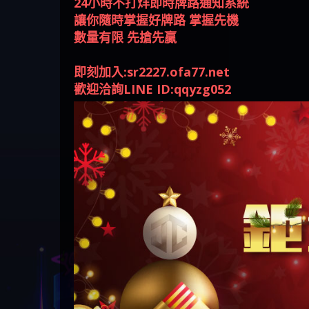
回被騙資金
騙資金
銷是真的嗎 被KS.M多元化行
Family & Love是真的嗎 野原家
元盈橋是不是詐騙 元盈橋是
騙手法欺詐群眾 M.L.Edge是真
持續收割國人中【免費討回
【其他問題】FLTO詐騙持續收
在也
【侯
銷詐騙的錢怎麼辦 本文教你
Family & Love是詐騙嗎 165多次
真的嗎 被元盈橋詐騙的錢怎
的嗎 M.L.Edge是不是詐騙
資金賴zg369】Robinhood是詐騙
割國人中【免費討回資金賴
【其他問題】 遇詐騙求救賴
即刻加入:sr2227.ofa77.net
如何拿回被騙資金
通報野原家 Family & Love是詐騙
麼辦 本文教你如何拿回被騙
M.L.Edge是詐騙嗎 【M.L.Edge】
嗎 Robinhood是不是詐騙
zg369】FLTO是詐騙嗎 FLTO是不
【zg369】八旬老翁被ALYWS詐
【其他問題】 一招教你揭秘
歡迎洽詢LINE ID:qqyzg052
平台 請遠離
資金
M.L.Edge無法出金 被M.L.Edge詐
Robinhood是真的嗎 被Robinhood
是詐騙 FLTO是真的嗎 被FLTO詐
騙家破人亡 ALYWS是真的嗎
新型詐騙手法 （受害者免費
騙的錢一招拿回
詐騙的錢怎麼辦 本文教你如
騙的錢怎麼辦 本文教你如何
ALYWS是不是詐騙 ALYWS是詐騙
援助賴zg369）當當詐騙 當當
何拿回被騙資金
拿回被騙資金
嗎 （ALYWS）無法出金 請小心
是不是詐騙 當當是真的嗎 當
群組暗椿
當是詐騙嗎 六旬老婦深信當
當高獲利回報被騙的家破人
亡