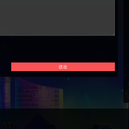
送出
惠資訊 ➤
⭐ 好贏娛樂城評論、