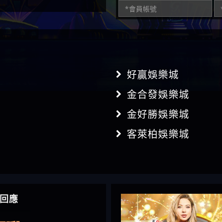
好贏娛樂城
金合發娛樂城
金好勝娛樂城
客萊柏娛樂城
】推代理真的好相處
回應
鴻傑】請問一下100多萬
金嗎，有誰可以回答
】LINE:kK605638