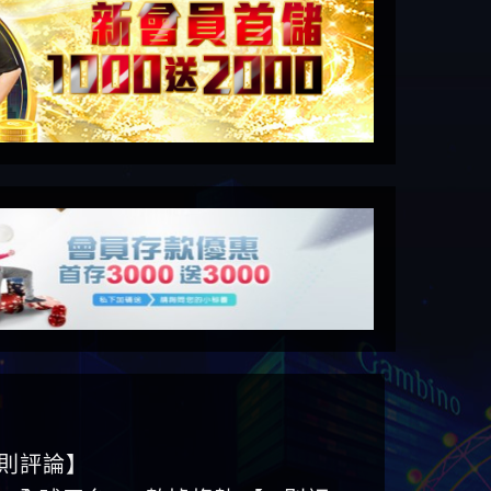
6則評論】
ID全球平台 WEB數據趨勢 【25則評