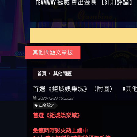
如何拿回被騙資金
通報野原家 Family & Love是詐騙
麼辦 本文教你如何拿回被騙
M.L.Edge是詐騙嗎 【M.L.Edge】
嗎 Robinhood是不是詐騙
zg369】FLTO是詐騙嗎 FLTO是不
【zg369】八旬老翁被ALYWS詐
【其他問題】 一招教你揭秘
【盧
平台 請遠離
資金
M.L.Edge無法出金 被M.L.Edge詐
Robinhood是真的嗎 被Robinhood
是詐騙 FLTO是真的嗎 被FLTO詐
騙家破人亡 ALYWS是真的嗎
新型詐騙手法 （受害者免費
【其他問題】用理性數據指
會出
【王亞廷
騙的錢一招拿回
詐騙的錢怎麼辦 本文教你如
騙的錢怎麼辦 本文教你如何
ALYWS是不是詐騙 ALYWS是詐騙
援助賴zg369）當當詐騙 當當
路，開啟你的高回報娛樂之
【其他問題】【老玩家不藏
【王
何拿回被騙資金
拿回被騙資金
嗎 （ALYWS）無法出金 請小心
是不是詐騙 當當是真的嗎 當
旅
私】2025 線上老虎機這樣
【推薦博弈】這款《ATG 武
皇ONLI
【傑
群組暗椿
當是詐騙嗎 六旬老婦深信當
挑！RTP、波動率和平台安全
俠》老虎機真的猛！玩過才
【推薦博弈】BNG電子遊戲完
【蔡
其他問題文章板
當高獲利回報被騙的家破人
的全攻略！
知道什麼叫超過3萬種中獎方
整攻略！熱門老虎機、集鴻
【其他問題】【2025】ATG試
【We
亡
式！
運玩法、獨家試玩一次看！
玩必看！戰神賽特51,000倍數
【其他問題】「拆解力智投
【沈
玩法攻略，輕鬆稱霸老虎
資詐騙套路緊急追討賴
【其他問題】 【遇天盛商行
了黑
【林
首頁
其他問題
機！
zg369」力智投資是不是詐騙
詐騙追回資金賴zg369】天盛
【其他問題】 受害者援助賴
接鎖
【陳
首選《鉅城娛樂城》（附圖） #其他問題
力智投資是真的嗎 力智投資
商行詐騙 天盛商行是不是詐
【zg369】退休老翁被大戶e點
【其他問題】 弘記投資詐騙
是小
【黃
是詐騙嗎 南部老翁還在癡迷
騙 天盛商行是真的嗎 天盛商
靈詐騙痛不欲生 大戶e點靈是
持續收割國人中【免費討回
【其他問題】 被騙追回賴
【A
2020-12-23 15:23:28
力智投資高回報獲利 請不要
行是詐騙嗎 被天盛商行詐騙
真的嗎 大戶e點靈是不是詐騙
資金賴zg369】弘記投資是詐
【zg369】KnTop利用新型詐騙
【其他問題】機台運算專案
對話
【陳
出金穩定
在匯款
一招教你拿回
大戶e點靈是詐騙嗎 大戶e點
騙嗎 弘記投資是不是詐騙 弘
手法欺詐群眾 KnTop是真的嗎
詐騙持續收割國人中【免費
【其他問題】 Hoyabit詐騙持
【黃
首選《鉅城娛樂城》
靈無法出金 （大戶e點靈）教
記投資是真的嗎 被弘記投資
KnTop是不是詐騙 KnTop是詐騙
討回資金賴zg369】機台運算
續收割國人中【免費討回資
【其他問題】KS.M多元化行銷
【陳
你如何規避詐騙陷阱
詐騙的錢怎麼辦 本文教你如
嗎 【KnTop】KnTop無法出金 被
專案是詐騙嗎 機台運算專案
金賴zg369】Hoyabit是詐騙嗎
詐騙持續收割國人中【免費
【其他問題】免費追回賴
幾次
【陳
急速時時彩火熱上線中
何拿回被騙資金
KnTop詐騙的錢一招拿回
是不是詐騙 機台運算專案是
Hoyabit是不是詐騙 Hoyabit是真
討回資金賴zg369】KS.M多元化
「zg369」深度解析野原家
【其他問題】元盈橋詐騙持
贏了
【玩
24小時不打烊即時牌路通知系統
真的嗎 被機台運算專案詐騙
的嗎 被HoyabitHoyabit詐騙的錢
行銷是詐騙嗎 KS.M多元化行
Family & Love如何詐騙 野原家
續收割國人中【免費討回資
【其他問題】被騙追回賴
【a
讓你隨時掌握好牌路 掌握先機
的錢怎麼辦 本文教你如何拿
怎麼辦 本文教你如何拿回被
銷是不是詐騙 KS.M多元化行
Family & Love是不是詐騙 野原家
金賴zg369】元盈橋是詐騙嗎
【zg369】M.L.Edge利用新型詐
【其他問題】 Robinhood詐騙
平台
【蘇
數量有限 先搶先贏