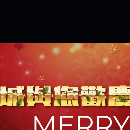
是一樣的狀況
依揚】廢物喔