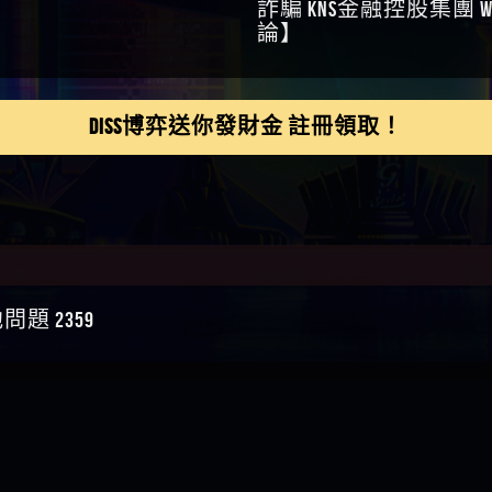
鴻傑】請問一下100多萬
金嗎，有誰可以回答
】LINE:kK605638
DISS博弈送你發財金 註冊領取！
亞廷】#免費手遊#錢龍
NE#http
】真的
如軒】黑網一個呵呵
i】讚
樂慧】又是九州??爛死
網不要玩
伊依】爛死了拉贏錢直
帳號可以去吃屎
靜茹】推薦小畢，我也
 2359
畢的會員～～
家羭】推推
VA娛樂城】還會自己做假
來毀謗欸哈哈哈好厲
順堪】黑網不出金
伊珊】不推薦爛公司
順堪】星匯娛樂城出金
後贏錢就不給出金
順堪】黑網出金幾次後
就不出金出
運彩】
sd】唬爛不出金黑網垃圾
俊曄】所以會出金嗎現