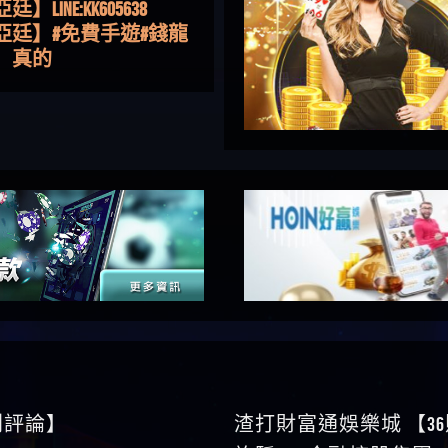
亞廷】#免費手遊#錢龍
NE#http
】真的
如軒】黑網一個呵呵
i】讚
樂慧】又是九州??爛死
網不要玩
伊依】爛死了拉贏錢直
帳號可以去吃屎
靜茹】推薦小畢，我也
畢的會員～～
家羭】推推
VA娛樂城】還會自己做假
來毀謗欸哈哈哈好厲
順堪】黑網不出金
伊珊】不推薦爛公司
順堪】星匯娛樂城出金
後贏錢就不給出金
順堪】黑網出金幾次後
就不出金出
運彩】
sd】唬爛不出金黑網垃圾
0則評論】
渣打財富通娛樂城 【3
俊曄】所以會出金嗎現
詐騙 kns金融控股集團 W
是一樣的狀況
依揚】廢物喔
論】
】推代理真的好相處