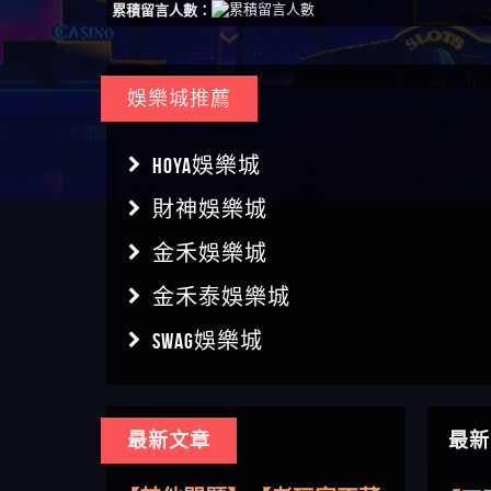
累積留言人數：
娛樂城推薦
HOYA娛樂城
財神娛樂城
金禾娛樂城
金禾泰娛樂城
SWAG娛樂城
【傑
最新文章
最新
【盧
【其他問題】用理性數據指
會出
【王亞廷