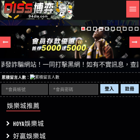
Togg
navig
詐騙網站！一同打擊黑網！如有不實訊息，查證後立即
累積留言人數：
登入
註冊
娛樂城推薦
HOYA娛樂城
好贏娛樂城