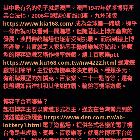
其中最有名的例子就是澳門。澳門1947年就將博弈產
業合法化，2006年超越拉斯維加斯，九州球版
https://www.kia168.com/
成為全球第一賭城，機乎
一條街就可以看到一間賭場，但隨著線上博弈產業的
發展，澳門傳統賭場也逐漸受到挑戰。 而說到線上博
弈產業，其實就是大家熟悉手機娛樂城等遊戲，這類
型的博弈遊戲又稱作機率遊戲，線上百家樂ptt
https://www.ku168.com.tw/nw4222.html
通常遊
戲規則簡單，主要依靠機率來決定勝負。種類多元，
有紙牌類型的如撲克、百家樂、二十一點等等；還有
棋盤類如西洋棋和其他如拉霸、輪盤等機率遊戲。
博弈平台有哪些？
起初博弈主要以實體形式為主，過去在台灣常見到的
賺錢遊戲換現金
https://www.den.com.tw/ab-
lottery1.html
電子遊藝場，提供各式各樣的電子機
台像是老虎機、賓果、百家樂等，就屬於博弈平台的