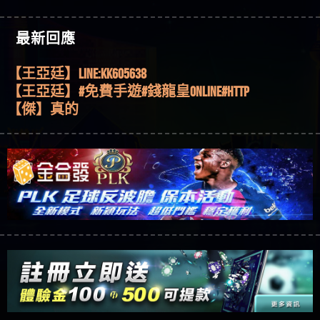
機、集鴻運玩法、獨家試玩一次看！
【其他問題】【2025】ATG試玩必看！戰神賽特
51,000倍數玩法攻略，輕鬆稱霸老虎機！
【其他問題】「拆解力智投資詐騙套路緊急追討
【傑】推代理真的好相處
最新回應
賴zg369」力智投資是不是詐騙 力智投資是真的嗎
【其他問題】 【遇天盛商行詐騙追回資金賴
【盧鴻傑】請問一下100多萬會出金嗎，有誰可以
力智投資是詐騙嗎 南部老翁還在癡迷力智投資高
zg369】天盛商行詐騙 天盛商行是不是詐騙 天盛商
【其他問題】 受害者援助賴【zg369】退休老翁被
回答
【王亞廷】LINE:kK605638
回報獲利 請不要在匯款
行是真的嗎 天盛商行是詐騙嗎 被天盛商行詐騙一
大戶e點靈詐騙痛不欲生 大戶e點靈是真的嗎 大戶e
【其他問題】 弘記投資詐騙持續收割國人中【免
【王亞廷】#免費手遊#錢龍皇ONLINE#http
招教你拿回
點靈是不是詐騙 大戶e點靈是詐騙嗎 大戶e點靈無
費討回資金賴zg369】弘記投資是詐騙嗎 弘記投資
【其他問題】 被騙追回賴【zg369】KnTop利用新型
【傑】真的
法出金 （大戶e點靈）教你如何規避詐騙陷阱
是不是詐騙 弘記投資是真的嗎 被弘記投資詐騙的
詐騙手法欺詐群眾 KnTop是真的嗎 KnTop是不是詐騙
【其他問題】機台運算專案詐騙持續收割國人中
【蔡如軒】黑網一個呵呵
錢怎麼辦 本文教你如何拿回被騙資金
KnTop是詐騙嗎 【KnTop】KnTop無法出金 被KnTop詐騙
【免費討回資金賴zg369】機台運算專案是詐騙嗎
【其他問題】 Hoyabit詐騙持續收割國人中【免費
【Wei】讚
的錢一招拿回
機台運算專案是不是詐騙 機台運算專案是真的嗎
討回資金賴zg369】Hoyabit是詐騙嗎 Hoyabit是不是詐
【其他問題】KS.M多元化行銷詐騙持續收割國人
【沈樂慧】又是九州??爛死了黑網不要玩
被機台運算專案詐騙的錢怎麼辦 本文教你如何拿
騙 Hoyabit是真的嗎 被HoyabitHoyabit詐騙的錢怎麼辦
中【免費討回資金賴zg369】KS.M多元化行銷是詐
【其他問題】免費追回賴「zg369」深度解析野原
【林伊依】爛死了拉贏錢直接鎖帳號可以去吃屎
回被騙資金
本文教你如何拿回被騙資金
騙嗎 KS.M多元化行銷是不是詐騙 KS.M多元化行銷是
家 Family & Love如何詐騙 野原家 Family & Love是不是詐
【其他問題】元盈橋詐騙持續收割國人中【免費
【陳靜茹】推薦小畢，我也是小畢的會員～～
真的嗎 被KS.M多元化行銷詐騙的錢怎麼辦 本文教
騙 野原家 Family & Love是真的嗎 野原家 Family & Love是
討回資金賴zg369】元盈橋是詐騙嗎 元盈橋是不是
【其他問題】被騙追回賴【zg369】M.L.Edge利用新
【黃家羭】推推
你如何拿回被騙資金
詐騙嗎 165多次通報野原家 Family & Love是詐騙平台
詐騙 元盈橋是真的嗎 被元盈橋詐騙的錢怎麼辦
型詐騙手法欺詐群眾 M.L.Edge是真的嗎 M.L.Edge是不
【其他問題】 Robinhood詐騙持續收割國人中【免
【AVA娛樂城】還會自己做假對話來毀謗欸哈哈哈
請遠離
本文教你如何拿回被騙資金
是詐騙 M.L.Edge是詐騙嗎 【M.L.Edge】M.L.Edge無法出
費討回資金賴zg369】Robinhood是詐騙嗎 Robinhood是
【其他問題】FLTO詐騙持續收割國人中【免費討回
好厲
【陳順堪】黑網不出金
金 被M.L.Edge詐騙的錢一招拿回
不是詐騙 Robinhood是真的嗎 被Robinhood詐騙的錢怎
資金賴zg369】FLTO是詐騙嗎 FLTO是不是詐騙 FLTO是
【其他問題】 遇詐騙求救賴【zg369】八旬老翁被
【黃伊珊】不推薦爛公司
麼辦 本文教你如何拿回被騙資金
真的嗎 被FLTO詐騙的錢怎麼辦 本文教你如何拿回
ALYWS詐騙家破人亡 ALYWS是真的嗎 ALYWS是不是詐騙
【其他問題】 一招教你揭秘新型詐騙手法 （受害
【陳順堪】星匯娛樂城出金幾次後贏錢就不給出
被騙資金
ALYWS是詐騙嗎 （ALYWS）無法出金 請小心群組暗椿
者免費援助賴zg369）當當詐騙 當當是不是詐騙 當
【其他問題】用理性數據指路，開啟你的高回報
金
【陳順堪】黑網出金幾次後贏了就不出金出
當是真的嗎 當當是詐騙嗎 六旬老婦深信當當高獲
娛樂之旅
【其他問題】【老玩家不藏私】2025 線上老虎機