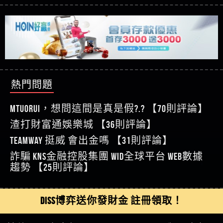
【玩運彩】
利回報被騙的家破人亡
這樣挑！RTP、波動率和平台安全的全攻略！
【推薦博弈】這款《ATG 武俠》老虎機真的猛！玩
【asd】唬爛不出金黑網垃圾平台
過才知道什麼叫超過3萬種中獎方式！
【推薦博弈】BNG電子遊戲完整攻略！熱門老虎
【蘇俊曄】所以會出金嗎現在也是一樣的狀況
機、集鴻運玩法、獨家試玩一次看！
【其他問題】【2025】ATG試玩必看！戰神賽特
【侯依揚】廢物喔
51,000倍數玩法攻略，輕鬆稱霸老虎機！
【其他問題】「拆解力智投資詐騙套路緊急追討
【傑】推代理真的好相處
賴zg369」力智投資是不是詐騙 力智投資是真的嗎
【其他問題】 【遇天盛商行詐騙追回資金賴
【盧鴻傑】請問一下100多萬會出金嗎，有誰可以
力智投資是詐騙嗎 南部老翁還在癡迷力智投資高
zg369】天盛商行詐騙 天盛商行是不是詐騙 天盛商
【其他問題】 受害者援助賴【zg369】退休老翁被
回答
【王亞廷】LINE:kK605638
回報獲利 請不要在匯款
行是真的嗎 天盛商行是詐騙嗎 被天盛商行詐騙一
大戶e點靈詐騙痛不欲生 大戶e點靈是真的嗎 大戶e
【其他問題】 弘記投資詐騙持續收割國人中【免
熱門問題
【王亞廷】#免費手遊#錢龍皇ONLINE#http
招教你拿回
點靈是不是詐騙 大戶e點靈是詐騙嗎 大戶e點靈無
費討回資金賴zg369】弘記投資是詐騙嗎 弘記投資
【其他問題】 被騙追回賴【zg369】KnTop利用新型
【傑】真的
法出金 （大戶e點靈）教你如何規避詐騙陷阱
是不是詐騙 弘記投資是真的嗎 被弘記投資詐騙的
詐騙手法欺詐群眾 KnTop是真的嗎 KnTop是不是詐騙
【其他問題】機台運算專案詐騙持續收割國人中
MTUORUi，想問這間是真是假?.? 【70則評論】
【蔡如軒】黑網一個呵呵
錢怎麼辦 本文教你如何拿回被騙資金
KnTop是詐騙嗎 【KnTop】KnTop無法出金 被KnTop詐騙
【免費討回資金賴zg369】機台運算專案是詐騙嗎
【其他問題】 Hoyabit詐騙持續收割國人中【免費
渣打財富通娛樂城 【36則評論】
【Wei】讚
的錢一招拿回
機台運算專案是不是詐騙 機台運算專案是真的嗎
討回資金賴zg369】Hoyabit是詐騙嗎 Hoyabit是不是詐
【其他問題】KS.M多元化行銷詐騙持續收割國人
【沈樂慧】又是九州??爛死了黑網不要玩
TEAMWAY 挺威 會出金嗎 【31則評論】
被機台運算專案詐騙的錢怎麼辦 本文教你如何拿
騙 Hoyabit是真的嗎 被HoyabitHoyabit詐騙的錢怎麼辦
中【免費討回資金賴zg369】KS.M多元化行銷是詐
【其他問題】免費追回賴「zg369」深度解析野原
【林伊依】爛死了拉贏錢直接鎖帳號可以去吃屎
詐騙 kns金融控股集團 WID全球平台 WEB數據
回被騙資金
本文教你如何拿回被騙資金
騙嗎 KS.M多元化行銷是不是詐騙 KS.M多元化行銷是
家 Family & Love如何詐騙 野原家 Family & Love是不是詐
【其他問題】元盈橋詐騙持續收割國人中【免費
【陳靜茹】推薦小畢，我也是小畢的會員～～
趨勢 【25則評論】
真的嗎 被KS.M多元化行銷詐騙的錢怎麼辦 本文教
騙 野原家 Family & Love是真的嗎 野原家 Family & Love是
討回資金賴zg369】元盈橋是詐騙嗎 元盈橋是不是
【其他問題】被騙追回賴【zg369】M.L.Edge利用新
【黃家羭】推推
你如何拿回被騙資金
詐騙嗎 165多次通報野原家 Family & Love是詐騙平台
詐騙 元盈橋是真的嗎 被元盈橋詐騙的錢怎麼辦
型詐騙手法欺詐群眾 M.L.Edge是真的嗎 M.L.Edge是不
【其他問題】 Robinhood詐騙持續收割國人中【免
【AVA娛樂城】還會自己做假對話來毀謗欸哈哈哈
請遠離
本文教你如何拿回被騙資金
是詐騙 M.L.Edge是詐騙嗎 【M.L.Edge】M.L.Edge無法出
費討回資金賴zg369】Robinhood是詐騙嗎 Robinhood是
【其他問題】FLTO詐騙持續收割國人中【免費討回
DISS博弈送你發財金 註冊領取！
好厲
【陳順堪】黑網不出金
金 被M.L.Edge詐騙的錢一招拿回
不是詐騙 Robinhood是真的嗎 被Robinhood詐騙的錢怎
資金賴zg369】FLTO是詐騙嗎 FLTO是不是詐騙 FLTO是
【其他問題】 遇詐騙求救賴【zg369】八旬老翁被
【黃伊珊】不推薦爛公司
麼辦 本文教你如何拿回被騙資金
真的嗎 被FLTO詐騙的錢怎麼辦 本文教你如何拿回
ALYWS詐騙家破人亡 ALYWS是真的嗎 ALYWS是不是詐騙
【其他問題】 一招教你揭秘新型詐騙手法 （受害