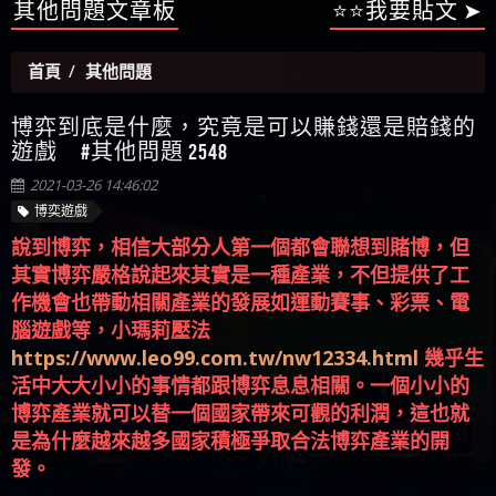
【陳順堪】星匯娛樂城出金幾次後贏錢就不給出
其他問題文章板
⭐⭐我要貼文 ➤
被騙資金
ALYWS是詐騙嗎 （ALYWS）無法出金 請小心群組暗椿
者免費援助賴zg369）當當詐騙 當當是不是詐騙 當
金
【陳順堪】黑網出金幾次後贏了就不出金出
當是真的嗎 當當是詐騙嗎 六旬老婦深信當當高獲
【玩運彩】
首頁
其他問題
利回報被騙的家破人亡
【asd】唬爛不出金黑網垃圾平台
【蘇俊曄】所以會出金嗎現在也是一樣的狀況
博弈到底是什麼，究竟是可以賺錢還是賠錢的
【侯依揚】廢物喔
遊戲 #其他問題 2548
2021-03-26 14:46:02
博奕遊戲
說到博弈，相信大部分人第一個都會聯想到賭博，但
其實博弈嚴格說起來其實是一種產業，不但提供了工
作機會也帶動相關產業的發展如運動賽事、彩票、電
腦遊戲等，小瑪莉壓法
https://www.leo99.com.tw/nw12334.html
幾乎生
活中大大小小的事情都跟博弈息息相關。一個小小的
博弈產業就可以替一個國家帶來可觀的利潤，這也就
是為什麼越來越多國家積極爭取合法博弈產業的開
發。