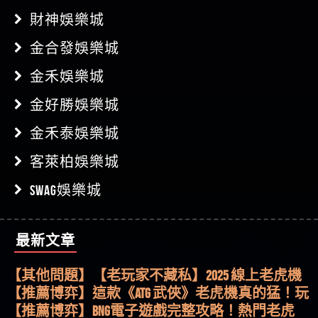
財神娛樂城
金合發娛樂城
金禾娛樂城
金好勝娛樂城
金禾泰娛樂城
客萊柏娛樂城
SWAG娛樂城
最新文章
【其他問題】用理性數據指路，開啟你的高回報
娛樂之旅
【其他問題】【老玩家不藏私】2025 線上老虎機
這樣挑！RTP、波動率和平台安全的全攻略！
【推薦博弈】這款《ATG 武俠》老虎機真的猛！玩
過才知道什麼叫超過3萬種中獎方式！
【推薦博弈】BNG電子遊戲完整攻略！熱門老虎