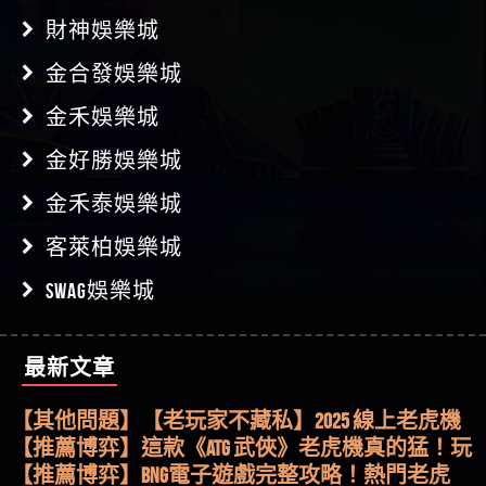
財神娛樂城
金合發娛樂城
金禾娛樂城
金好勝娛樂城
金禾泰娛樂城
客萊柏娛樂城
SWAG娛樂城
最新文章
【其他問題】用理性數據指路，開啟你的高回報
娛樂之旅
【其他問題】【老玩家不藏私】2025 線上老虎機
這樣挑！RTP、波動率和平台安全的全攻略！
【推薦博弈】這款《ATG 武俠》老虎機真的猛！玩
過才知道什麼叫超過3萬種中獎方式！
【推薦博弈】BNG電子遊戲完整攻略！熱門老虎