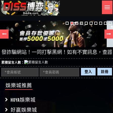
Togg
navig
詐騙網站！一同打擊黑網！如有不實訊息，查證後立即刪
累積留言人數：
登入
註冊
娛樂城推薦
HOYA娛樂城
好贏娛樂城