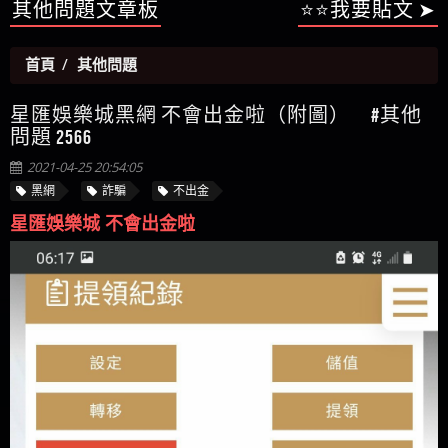
DISS博弈送你發財金 註冊領取！
【陳順堪】星匯娛樂城出金幾次後贏錢就不給出
被騙資金
ALYWS是詐騙嗎 （ALYWS）無法出金 請小心群組暗椿
者免費援助賴zg369）當當詐騙 當當是不是詐騙 當
金
【陳順堪】黑網出金幾次後贏了就不出金出
當是真的嗎 當當是詐騙嗎 六旬老婦深信當當高獲
【玩運彩】
其他問題文章板
⭐⭐我要貼文 ➤
利回報被騙的家破人亡
【asd】唬爛不出金黑網垃圾平台
【蘇俊曄】所以會出金嗎現在也是一樣的狀況
首頁
其他問題
【侯依揚】廢物喔
星匯娛樂城黑網 不會出金啦（附圖） #其他
問題 2566
2021-04-25 20:54:05
黑網
詐騙
不出金
星匯娛樂城 不會出金啦