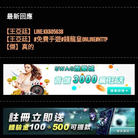
機、集鴻運玩法、獨家試玩一次看！
【其他問題】【2025】ATG試玩必看！戰神賽特
51,000倍數玩法攻略，輕鬆稱霸老虎機！
【其他問題】「拆解力智投資詐騙套路緊急追討
【傑】推代理真的好相處
最新回應
賴zg369」力智投資是不是詐騙 力智投資是真的嗎
【其他問題】 【遇天盛商行詐騙追回資金賴
【盧鴻傑】請問一下100多萬會出金嗎，有誰可以
力智投資是詐騙嗎 南部老翁還在癡迷力智投資高
zg369】天盛商行詐騙 天盛商行是不是詐騙 天盛商
【其他問題】 受害者援助賴【zg369】退休老翁被
回答
【王亞廷】LINE:kK605638
回報獲利 請不要在匯款
行是真的嗎 天盛商行是詐騙嗎 被天盛商行詐騙一
大戶e點靈詐騙痛不欲生 大戶e點靈是真的嗎 大戶e
【其他問題】 弘記投資詐騙持續收割國人中【免
【王亞廷】#免費手遊#錢龍皇ONLINE#http
招教你拿回
點靈是不是詐騙 大戶e點靈是詐騙嗎 大戶e點靈無
費討回資金賴zg369】弘記投資是詐騙嗎 弘記投資
【其他問題】 被騙追回賴【zg369】KnTop利用新型
【傑】真的
法出金 （大戶e點靈）教你如何規避詐騙陷阱
是不是詐騙 弘記投資是真的嗎 被弘記投資詐騙的
詐騙手法欺詐群眾 KnTop是真的嗎 KnTop是不是詐騙
【其他問題】機台運算專案詐騙持續收割國人中
【蔡如軒】黑網一個呵呵
錢怎麼辦 本文教你如何拿回被騙資金
KnTop是詐騙嗎 【KnTop】KnTop無法出金 被KnTop詐騙
【免費討回資金賴zg369】機台運算專案是詐騙嗎
【其他問題】 Hoyabit詐騙持續收割國人中【免費
【Wei】讚
的錢一招拿回
機台運算專案是不是詐騙 機台運算專案是真的嗎
討回資金賴zg369】Hoyabit是詐騙嗎 Hoyabit是不是詐
【其他問題】KS.M多元化行銷詐騙持續收割國人
【沈樂慧】又是九州??爛死了黑網不要玩
被機台運算專案詐騙的錢怎麼辦 本文教你如何拿
騙 Hoyabit是真的嗎 被HoyabitHoyabit詐騙的錢怎麼辦
中【免費討回資金賴zg369】KS.M多元化行銷是詐
【其他問題】免費追回賴「zg369」深度解析野原
【林伊依】爛死了拉贏錢直接鎖帳號可以去吃屎
回被騙資金
本文教你如何拿回被騙資金
騙嗎 KS.M多元化行銷是不是詐騙 KS.M多元化行銷是
家 Family & Love如何詐騙 野原家 Family & Love是不是詐
【其他問題】元盈橋詐騙持續收割國人中【免費
【陳靜茹】推薦小畢，我也是小畢的會員～～
真的嗎 被KS.M多元化行銷詐騙的錢怎麼辦 本文教
騙 野原家 Family & Love是真的嗎 野原家 Family & Love是
討回資金賴zg369】元盈橋是詐騙嗎 元盈橋是不是
【其他問題】被騙追回賴【zg369】M.L.Edge利用新
【黃家羭】推推
你如何拿回被騙資金
詐騙嗎 165多次通報野原家 Family & Love是詐騙平台
詐騙 元盈橋是真的嗎 被元盈橋詐騙的錢怎麼辦
型詐騙手法欺詐群眾 M.L.Edge是真的嗎 M.L.Edge是不
【其他問題】 Robinhood詐騙持續收割國人中【免
【AVA娛樂城】還會自己做假對話來毀謗欸哈哈哈
請遠離
本文教你如何拿回被騙資金
是詐騙 M.L.Edge是詐騙嗎 【M.L.Edge】M.L.Edge無法出
費討回資金賴zg369】Robinhood是詐騙嗎 Robinhood是
【其他問題】FLTO詐騙持續收割國人中【免費討回
好厲
【陳順堪】黑網不出金
金 被M.L.Edge詐騙的錢一招拿回
不是詐騙 Robinhood是真的嗎 被Robinhood詐騙的錢怎
資金賴zg369】FLTO是詐騙嗎 FLTO是不是詐騙 FLTO是
【其他問題】 遇詐騙求救賴【zg369】八旬老翁被
【黃伊珊】不推薦爛公司
麼辦 本文教你如何拿回被騙資金
真的嗎 被FLTO詐騙的錢怎麼辦 本文教你如何拿回
ALYWS詐騙家破人亡 ALYWS是真的嗎 ALYWS是不是詐騙
【其他問題】 一招教你揭秘新型詐騙手法 （受害
【陳順堪】星匯娛樂城出金幾次後贏錢就不給出
被騙資金
ALYWS是詐騙嗎 （ALYWS）無法出金 請小心群組暗椿
者免費援助賴zg369）當當詐騙 當當是不是詐騙 當
【其他問題】用理性數據指路，開啟你的高回報
金
【陳順堪】黑網出金幾次後贏了就不出金出
當是真的嗎 當當是詐騙嗎 六旬老婦深信當當高獲
娛樂之旅
【其他問題】【老玩家不藏私】2025 線上老虎機