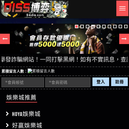
Togg
navig
詐騙網站！一同打擊黑網！如有不實訊息，查證後立即
累積留言人數：
登入
註冊
娛樂城推薦
HOYA娛樂城
好贏娛樂城