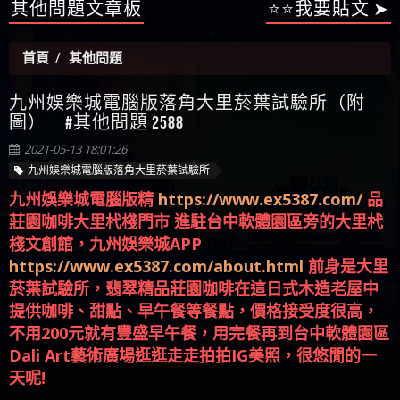
【陳順堪】星匯娛樂城出金幾次後贏錢就不給出
其他問題文章板
⭐⭐我要貼文 ➤
被騙資金
ALYWS是詐騙嗎 （ALYWS）無法出金 請小心群組暗椿
者免費援助賴zg369）當當詐騙 當當是不是詐騙 當
金
【陳順堪】黑網出金幾次後贏了就不出金出
當是真的嗎 當當是詐騙嗎 六旬老婦深信當當高獲
【玩運彩】
首頁
其他問題
利回報被騙的家破人亡
【asd】唬爛不出金黑網垃圾平台
【蘇俊曄】所以會出金嗎現在也是一樣的狀況
九州娛樂城電腦版落角大里菸葉試驗所（附
【侯依揚】廢物喔
圖） #其他問題 2588
2021-05-13 18:01:26
九州娛樂城電腦版落角大里菸葉試驗所
九州娛樂城電腦版精
https://www.ex5387.com/
品
莊園咖啡大里杙棧門市 進駐台中軟體園區旁的大里杙
棧文創館，九州娛樂城APP
https://www.ex5387.com/about.html
前身是大里
菸葉試驗所，翡翠精品莊園咖啡在這日式木造老屋中
提供咖啡、甜點、早午餐等餐點，價格接受度很高，
不用200元就有豐盛早午餐，用完餐再到台中軟體園區
Dali Art藝術廣場逛逛走走拍拍IG美照，很悠閒的一
天呢!