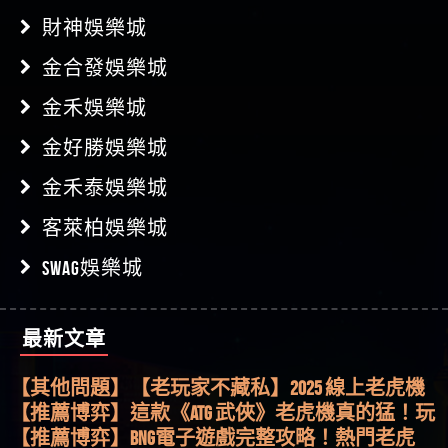
財神娛樂城
金合發娛樂城
金禾娛樂城
金好勝娛樂城
金禾泰娛樂城
客萊柏娛樂城
SWAG娛樂城
最新文章
【其他問題】用理性數據指路，開啟你的高回報
娛樂之旅
【其他問題】【老玩家不藏私】2025 線上老虎機
這樣挑！RTP、波動率和平台安全的全攻略！
【推薦博弈】這款《ATG 武俠》老虎機真的猛！玩
過才知道什麼叫超過3萬種中獎方式！
【推薦博弈】BNG電子遊戲完整攻略！熱門老虎