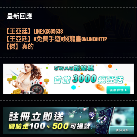
機、集鴻運玩法、獨家試玩一次看！
【其他問題】【2025】ATG試玩必看！戰神賽特
51,000倍數玩法攻略，輕鬆稱霸老虎機！
【其他問題】「拆解力智投資詐騙套路緊急追討
【傑】推代理真的好相處
最新回應
賴zg369」力智投資是不是詐騙 力智投資是真的嗎
【其他問題】 【遇天盛商行詐騙追回資金賴
【盧鴻傑】請問一下100多萬會出金嗎，有誰可以
力智投資是詐騙嗎 南部老翁還在癡迷力智投資高
zg369】天盛商行詐騙 天盛商行是不是詐騙 天盛商
【其他問題】 受害者援助賴【zg369】退休老翁被
回答
【王亞廷】LINE:kK605638
回報獲利 請不要在匯款
行是真的嗎 天盛商行是詐騙嗎 被天盛商行詐騙一
大戶e點靈詐騙痛不欲生 大戶e點靈是真的嗎 大戶e
【其他問題】 弘記投資詐騙持續收割國人中【免
【王亞廷】#免費手遊#錢龍皇ONLINE#http
招教你拿回
點靈是不是詐騙 大戶e點靈是詐騙嗎 大戶e點靈無
費討回資金賴zg369】弘記投資是詐騙嗎 弘記投資
【其他問題】 被騙追回賴【zg369】KnTop利用新型
【傑】真的
法出金 （大戶e點靈）教你如何規避詐騙陷阱
是不是詐騙 弘記投資是真的嗎 被弘記投資詐騙的
詐騙手法欺詐群眾 KnTop是真的嗎 KnTop是不是詐騙
【其他問題】機台運算專案詐騙持續收割國人中
【蔡如軒】黑網一個呵呵
錢怎麼辦 本文教你如何拿回被騙資金
KnTop是詐騙嗎 【KnTop】KnTop無法出金 被KnTop詐騙
【免費討回資金賴zg369】機台運算專案是詐騙嗎
【其他問題】 Hoyabit詐騙持續收割國人中【免費
【Wei】讚
的錢一招拿回
機台運算專案是不是詐騙 機台運算專案是真的嗎
討回資金賴zg369】Hoyabit是詐騙嗎 Hoyabit是不是詐
【其他問題】KS.M多元化行銷詐騙持續收割國人
【沈樂慧】又是九州??爛死了黑網不要玩
被機台運算專案詐騙的錢怎麼辦 本文教你如何拿
騙 Hoyabit是真的嗎 被HoyabitHoyabit詐騙的錢怎麼辦
中【免費討回資金賴zg369】KS.M多元化行銷是詐
【其他問題】免費追回賴「zg369」深度解析野原
【林伊依】爛死了拉贏錢直接鎖帳號可以去吃屎
回被騙資金
本文教你如何拿回被騙資金
騙嗎 KS.M多元化行銷是不是詐騙 KS.M多元化行銷是
家 Family & Love如何詐騙 野原家 Family & Love是不是詐
【其他問題】元盈橋詐騙持續收割國人中【免費
【陳靜茹】推薦小畢，我也是小畢的會員～～
真的嗎 被KS.M多元化行銷詐騙的錢怎麼辦 本文教
騙 野原家 Family & Love是真的嗎 野原家 Family & Love是
討回資金賴zg369】元盈橋是詐騙嗎 元盈橋是不是
【其他問題】被騙追回賴【zg369】M.L.Edge利用新
【黃家羭】推推
你如何拿回被騙資金
詐騙嗎 165多次通報野原家 Family & Love是詐騙平台
詐騙 元盈橋是真的嗎 被元盈橋詐騙的錢怎麼辦
型詐騙手法欺詐群眾 M.L.Edge是真的嗎 M.L.Edge是不
【其他問題】 Robinhood詐騙持續收割國人中【免
【AVA娛樂城】還會自己做假對話來毀謗欸哈哈哈
請遠離
本文教你如何拿回被騙資金
是詐騙 M.L.Edge是詐騙嗎 【M.L.Edge】M.L.Edge無法出
費討回資金賴zg369】Robinhood是詐騙嗎 Robinhood是
【其他問題】FLTO詐騙持續收割國人中【免費討回
好厲
【陳順堪】黑網不出金
金 被M.L.Edge詐騙的錢一招拿回
不是詐騙 Robinhood是真的嗎 被Robinhood詐騙的錢怎
資金賴zg369】FLTO是詐騙嗎 FLTO是不是詐騙 FLTO是
【其他問題】 遇詐騙求救賴【zg369】八旬老翁被
【黃伊珊】不推薦爛公司
麼辦 本文教你如何拿回被騙資金
真的嗎 被FLTO詐騙的錢怎麼辦 本文教你如何拿回
ALYWS詐騙家破人亡 ALYWS是真的嗎 ALYWS是不是詐騙
【其他問題】 一招教你揭秘新型詐騙手法 （受害
【陳順堪】星匯娛樂城出金幾次後贏錢就不給出
被騙資金
ALYWS是詐騙嗎 （ALYWS）無法出金 請小心群組暗椿
者免費援助賴zg369）當當詐騙 當當是不是詐騙 當
【其他問題】用理性數據指路，開啟你的高回報
金
【陳順堪】黑網出金幾次後贏了就不出金出
當是真的嗎 當當是詐騙嗎 六旬老婦深信當當高獲
娛樂之旅
【其他問題】【老玩家不藏私】2025 線上老虎機