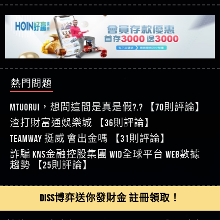
【玩運彩】
利回報被騙的家破人亡
這樣挑！RTP、波動率和平台安全的全攻略！
【推薦博弈】這款《ATG 武俠》老虎機真的猛！玩
【asd】唬爛不出金黑網垃圾平台
過才知道什麼叫超過3萬種中獎方式！
【推薦博弈】BNG電子遊戲完整攻略！熱門老虎
【蘇俊曄】所以會出金嗎現在也是一樣的狀況
機、集鴻運玩法、獨家試玩一次看！
【其他問題】【2025】ATG試玩必看！戰神賽特
【侯依揚】廢物喔
51,000倍數玩法攻略，輕鬆稱霸老虎機！
【其他問題】「拆解力智投資詐騙套路緊急追討
【傑】推代理真的好相處
賴zg369」力智投資是不是詐騙 力智投資是真的嗎
【其他問題】 【遇天盛商行詐騙追回資金賴
【盧鴻傑】請問一下100多萬會出金嗎，有誰可以
力智投資是詐騙嗎 南部老翁還在癡迷力智投資高
zg369】天盛商行詐騙 天盛商行是不是詐騙 天盛商
【其他問題】 受害者援助賴【zg369】退休老翁被
回答
【王亞廷】LINE:kK605638
回報獲利 請不要在匯款
行是真的嗎 天盛商行是詐騙嗎 被天盛商行詐騙一
大戶e點靈詐騙痛不欲生 大戶e點靈是真的嗎 大戶e
【其他問題】 弘記投資詐騙持續收割國人中【免
熱門問題
【王亞廷】#免費手遊#錢龍皇ONLINE#http
招教你拿回
點靈是不是詐騙 大戶e點靈是詐騙嗎 大戶e點靈無
費討回資金賴zg369】弘記投資是詐騙嗎 弘記投資
【其他問題】 被騙追回賴【zg369】KnTop利用新型
【傑】真的
法出金 （大戶e點靈）教你如何規避詐騙陷阱
是不是詐騙 弘記投資是真的嗎 被弘記投資詐騙的
詐騙手法欺詐群眾 KnTop是真的嗎 KnTop是不是詐騙
【其他問題】機台運算專案詐騙持續收割國人中
MTUORUi，想問這間是真是假?.? 【70則評論】
【蔡如軒】黑網一個呵呵
錢怎麼辦 本文教你如何拿回被騙資金
KnTop是詐騙嗎 【KnTop】KnTop無法出金 被KnTop詐騙
【免費討回資金賴zg369】機台運算專案是詐騙嗎
【其他問題】 Hoyabit詐騙持續收割國人中【免費
渣打財富通娛樂城 【36則評論】
【Wei】讚
的錢一招拿回
機台運算專案是不是詐騙 機台運算專案是真的嗎
討回資金賴zg369】Hoyabit是詐騙嗎 Hoyabit是不是詐
【其他問題】KS.M多元化行銷詐騙持續收割國人
【沈樂慧】又是九州??爛死了黑網不要玩
TEAMWAY 挺威 會出金嗎 【31則評論】
被機台運算專案詐騙的錢怎麼辦 本文教你如何拿
騙 Hoyabit是真的嗎 被HoyabitHoyabit詐騙的錢怎麼辦
中【免費討回資金賴zg369】KS.M多元化行銷是詐
【其他問題】免費追回賴「zg369」深度解析野原
【林伊依】爛死了拉贏錢直接鎖帳號可以去吃屎
詐騙 kns金融控股集團 WID全球平台 WEB數據
回被騙資金
本文教你如何拿回被騙資金
騙嗎 KS.M多元化行銷是不是詐騙 KS.M多元化行銷是
家 Family & Love如何詐騙 野原家 Family & Love是不是詐
【其他問題】元盈橋詐騙持續收割國人中【免費
【陳靜茹】推薦小畢，我也是小畢的會員～～
趨勢 【25則評論】
真的嗎 被KS.M多元化行銷詐騙的錢怎麼辦 本文教
騙 野原家 Family & Love是真的嗎 野原家 Family & Love是
討回資金賴zg369】元盈橋是詐騙嗎 元盈橋是不是
【其他問題】被騙追回賴【zg369】M.L.Edge利用新
【黃家羭】推推
你如何拿回被騙資金
詐騙嗎 165多次通報野原家 Family & Love是詐騙平台
詐騙 元盈橋是真的嗎 被元盈橋詐騙的錢怎麼辦
型詐騙手法欺詐群眾 M.L.Edge是真的嗎 M.L.Edge是不
【其他問題】 Robinhood詐騙持續收割國人中【免
【AVA娛樂城】還會自己做假對話來毀謗欸哈哈哈
請遠離
本文教你如何拿回被騙資金
是詐騙 M.L.Edge是詐騙嗎 【M.L.Edge】M.L.Edge無法出
費討回資金賴zg369】Robinhood是詐騙嗎 Robinhood是
【其他問題】FLTO詐騙持續收割國人中【免費討回
DISS博弈送你發財金 註冊領取！
好厲
【陳順堪】黑網不出金
金 被M.L.Edge詐騙的錢一招拿回
不是詐騙 Robinhood是真的嗎 被Robinhood詐騙的錢怎
資金賴zg369】FLTO是詐騙嗎 FLTO是不是詐騙 FLTO是
【其他問題】 遇詐騙求救賴【zg369】八旬老翁被
【黃伊珊】不推薦爛公司
麼辦 本文教你如何拿回被騙資金
真的嗎 被FLTO詐騙的錢怎麼辦 本文教你如何拿回
ALYWS詐騙家破人亡 ALYWS是真的嗎 ALYWS是不是詐騙
【其他問題】 一招教你揭秘新型詐騙手法 （受害