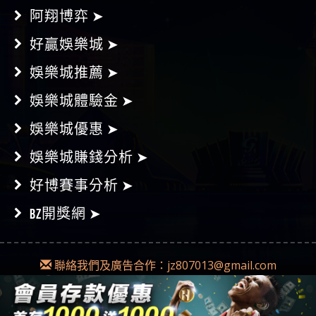
阿翔博弈 ➤
好贏娛樂城 ➤
娛樂城推薦 ➤
娛樂城體驗金 ➤
娛樂城優惠 ➤
娛樂城賺錢分析 ➤
好博賽事分析 ➤
BZ開獎網 ➤
聯絡我們及廣告合作：
jz807013@gmail.com
Copyright © 2018-2019
Diss博弈
|
網站地圖
本網為不記名發文，不會對任何錯誤或遺漏承擔責任。