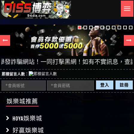
Togg
navig
詐騙網站！一同打擊黑網！如有不實訊息，查證後立即
累積留言人數：
登入
註冊
娛樂城推薦
HOYA娛樂城
好贏娛樂城