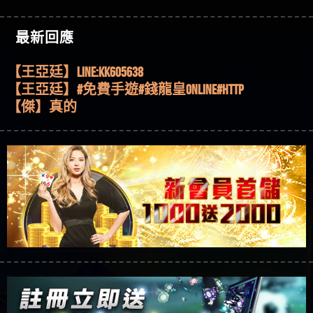
機、集鴻運玩法、獨家試玩一次看！
【其他問題】【2025】ATG試玩必看！戰神賽特
51,000倍數玩法攻略，輕鬆稱霸老虎機！
【其他問題】「拆解力智投資詐騙套路緊急追討
【傑】推代理真的好相處
最新回應
賴zg369」力智投資是不是詐騙 力智投資是真的嗎
【其他問題】 【遇天盛商行詐騙追回資金賴
【盧鴻傑】請問一下100多萬會出金嗎，有誰可以
力智投資是詐騙嗎 南部老翁還在癡迷力智投資高
zg369】天盛商行詐騙 天盛商行是不是詐騙 天盛商
【其他問題】 受害者援助賴【zg369】退休老翁被
回答
【王亞廷】LINE:kK605638
回報獲利 請不要在匯款
行是真的嗎 天盛商行是詐騙嗎 被天盛商行詐騙一
大戶e點靈詐騙痛不欲生 大戶e點靈是真的嗎 大戶e
【其他問題】 弘記投資詐騙持續收割國人中【免
【王亞廷】#免費手遊#錢龍皇ONLINE#http
招教你拿回
點靈是不是詐騙 大戶e點靈是詐騙嗎 大戶e點靈無
費討回資金賴zg369】弘記投資是詐騙嗎 弘記投資
【其他問題】 被騙追回賴【zg369】KnTop利用新型
【傑】真的
法出金 （大戶e點靈）教你如何規避詐騙陷阱
是不是詐騙 弘記投資是真的嗎 被弘記投資詐騙的
詐騙手法欺詐群眾 KnTop是真的嗎 KnTop是不是詐騙
【其他問題】機台運算專案詐騙持續收割國人中
【蔡如軒】黑網一個呵呵
錢怎麼辦 本文教你如何拿回被騙資金
KnTop是詐騙嗎 【KnTop】KnTop無法出金 被KnTop詐騙
【免費討回資金賴zg369】機台運算專案是詐騙嗎
【其他問題】 Hoyabit詐騙持續收割國人中【免費
【Wei】讚
的錢一招拿回
機台運算專案是不是詐騙 機台運算專案是真的嗎
討回資金賴zg369】Hoyabit是詐騙嗎 Hoyabit是不是詐
【其他問題】KS.M多元化行銷詐騙持續收割國人
【沈樂慧】又是九州??爛死了黑網不要玩
被機台運算專案詐騙的錢怎麼辦 本文教你如何拿
騙 Hoyabit是真的嗎 被HoyabitHoyabit詐騙的錢怎麼辦
中【免費討回資金賴zg369】KS.M多元化行銷是詐
【其他問題】免費追回賴「zg369」深度解析野原
【林伊依】爛死了拉贏錢直接鎖帳號可以去吃屎
回被騙資金
本文教你如何拿回被騙資金
騙嗎 KS.M多元化行銷是不是詐騙 KS.M多元化行銷是
家 Family & Love如何詐騙 野原家 Family & Love是不是詐
【其他問題】元盈橋詐騙持續收割國人中【免費
【陳靜茹】推薦小畢，我也是小畢的會員～～
真的嗎 被KS.M多元化行銷詐騙的錢怎麼辦 本文教
騙 野原家 Family & Love是真的嗎 野原家 Family & Love是
討回資金賴zg369】元盈橋是詐騙嗎 元盈橋是不是
【其他問題】被騙追回賴【zg369】M.L.Edge利用新
【黃家羭】推推
你如何拿回被騙資金
詐騙嗎 165多次通報野原家 Family & Love是詐騙平台
詐騙 元盈橋是真的嗎 被元盈橋詐騙的錢怎麼辦
型詐騙手法欺詐群眾 M.L.Edge是真的嗎 M.L.Edge是不
【其他問題】 Robinhood詐騙持續收割國人中【免
【AVA娛樂城】還會自己做假對話來毀謗欸哈哈哈
請遠離
本文教你如何拿回被騙資金
是詐騙 M.L.Edge是詐騙嗎 【M.L.Edge】M.L.Edge無法出
費討回資金賴zg369】Robinhood是詐騙嗎 Robinhood是
【其他問題】FLTO詐騙持續收割國人中【免費討回
好厲
【陳順堪】黑網不出金
金 被M.L.Edge詐騙的錢一招拿回
不是詐騙 Robinhood是真的嗎 被Robinhood詐騙的錢怎
資金賴zg369】FLTO是詐騙嗎 FLTO是不是詐騙 FLTO是
【其他問題】 遇詐騙求救賴【zg369】八旬老翁被
【黃伊珊】不推薦爛公司
麼辦 本文教你如何拿回被騙資金
真的嗎 被FLTO詐騙的錢怎麼辦 本文教你如何拿回
ALYWS詐騙家破人亡 ALYWS是真的嗎 ALYWS是不是詐騙
【其他問題】 一招教你揭秘新型詐騙手法 （受害
【陳順堪】星匯娛樂城出金幾次後贏錢就不給出
被騙資金
ALYWS是詐騙嗎 （ALYWS）無法出金 請小心群組暗椿
者免費援助賴zg369）當當詐騙 當當是不是詐騙 當
【其他問題】用理性數據指路，開啟你的高回報
金
【陳順堪】黑網出金幾次後贏了就不出金出
當是真的嗎 當當是詐騙嗎 六旬老婦深信當當高獲
娛樂之旅
【其他問題】【老玩家不藏私】2025 線上老虎機