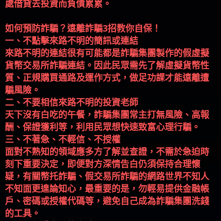
如何預防詐騙？遠離詐騙3招教你自保！
一、不點擊來路不明的簡訊或連結
來路不明的連結很有可能都是詐騙集團製作的假虛擬
貨幣交易所詐騙連結。因此民眾需先了解虛擬貨幣性
質、正規購買通路及運作方式，做足功課才能遠離遭
騙風險。
二、不要相信來路不明的投資老師
天下沒有白吃的午餐，詐騙集團常主打無風險、高報
酬、保證獲利等，利用民眾想快速致富心理行騙。
三、不著急、不輕信、不授權
面對不熟知的領域應多方了解並查證，不需於急迫時
刻下重要決定，即便對方深情告白仍須保持合理懷
疑，有關幣托詐騙、假交易所詐騙的網路世界不知人
不知面更遑論知心，最重要的是，勿輕易提供金融帳
戶、密碼或授權代碼等，避免自己成為詐騙集團洗錢
的工具。
最簡單保護自己的方法：
不要用Line、微信、Telegram加入陌生網友及陌生