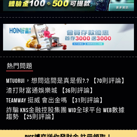
【玩運彩】
利回報被騙的家破人亡
這樣挑！RTP、波動率和平台安全的全攻略！
【推薦博弈】這款《ATG 武俠》老虎機真的猛！玩
【asd】唬爛不出金黑網垃圾平台
過才知道什麼叫超過3萬種中獎方式！
【推薦博弈】BNG電子遊戲完整攻略！熱門老虎
【蘇俊曄】所以會出金嗎現在也是一樣的狀況
機、集鴻運玩法、獨家試玩一次看！
【其他問題】【2025】ATG試玩必看！戰神賽特
【侯依揚】廢物喔
51,000倍數玩法攻略，輕鬆稱霸老虎機！
【其他問題】「拆解力智投資詐騙套路緊急追討
【傑】推代理真的好相處
賴zg369」力智投資是不是詐騙 力智投資是真的嗎
【其他問題】 【遇天盛商行詐騙追回資金賴
【盧鴻傑】請問一下100多萬會出金嗎，有誰可以
力智投資是詐騙嗎 南部老翁還在癡迷力智投資高
zg369】天盛商行詐騙 天盛商行是不是詐騙 天盛商
【其他問題】 受害者援助賴【zg369】退休老翁被
回答
【王亞廷】LINE:kK605638
回報獲利 請不要在匯款
行是真的嗎 天盛商行是詐騙嗎 被天盛商行詐騙一
大戶e點靈詐騙痛不欲生 大戶e點靈是真的嗎 大戶e
【其他問題】 弘記投資詐騙持續收割國人中【免
熱門問題
【王亞廷】#免費手遊#錢龍皇ONLINE#http
招教你拿回
點靈是不是詐騙 大戶e點靈是詐騙嗎 大戶e點靈無
費討回資金賴zg369】弘記投資是詐騙嗎 弘記投資
【其他問題】 被騙追回賴【zg369】KnTop利用新型
【傑】真的
法出金 （大戶e點靈）教你如何規避詐騙陷阱
是不是詐騙 弘記投資是真的嗎 被弘記投資詐騙的
詐騙手法欺詐群眾 KnTop是真的嗎 KnTop是不是詐騙
【其他問題】機台運算專案詐騙持續收割國人中
MTUORUi，想問這間是真是假?.? 【70則評論】
【蔡如軒】黑網一個呵呵
錢怎麼辦 本文教你如何拿回被騙資金
KnTop是詐騙嗎 【KnTop】KnTop無法出金 被KnTop詐騙
【免費討回資金賴zg369】機台運算專案是詐騙嗎
【其他問題】 Hoyabit詐騙持續收割國人中【免費
渣打財富通娛樂城 【36則評論】
【Wei】讚
的錢一招拿回
機台運算專案是不是詐騙 機台運算專案是真的嗎
討回資金賴zg369】Hoyabit是詐騙嗎 Hoyabit是不是詐
【其他問題】KS.M多元化行銷詐騙持續收割國人
【沈樂慧】又是九州??爛死了黑網不要玩
TEAMWAY 挺威 會出金嗎 【31則評論】
被機台運算專案詐騙的錢怎麼辦 本文教你如何拿
騙 Hoyabit是真的嗎 被HoyabitHoyabit詐騙的錢怎麼辦
中【免費討回資金賴zg369】KS.M多元化行銷是詐
【其他問題】免費追回賴「zg369」深度解析野原
【林伊依】爛死了拉贏錢直接鎖帳號可以去吃屎
詐騙 kns金融控股集團 WID全球平台 WEB數據
回被騙資金
本文教你如何拿回被騙資金
騙嗎 KS.M多元化行銷是不是詐騙 KS.M多元化行銷是
家 Family & Love如何詐騙 野原家 Family & Love是不是詐
【其他問題】元盈橋詐騙持續收割國人中【免費
【陳靜茹】推薦小畢，我也是小畢的會員～～
趨勢 【25則評論】
真的嗎 被KS.M多元化行銷詐騙的錢怎麼辦 本文教
騙 野原家 Family & Love是真的嗎 野原家 Family & Love是
討回資金賴zg369】元盈橋是詐騙嗎 元盈橋是不是
【其他問題】被騙追回賴【zg369】M.L.Edge利用新
【黃家羭】推推
你如何拿回被騙資金
詐騙嗎 165多次通報野原家 Family & Love是詐騙平台
詐騙 元盈橋是真的嗎 被元盈橋詐騙的錢怎麼辦
型詐騙手法欺詐群眾 M.L.Edge是真的嗎 M.L.Edge是不
【其他問題】 Robinhood詐騙持續收割國人中【免
【AVA娛樂城】還會自己做假對話來毀謗欸哈哈哈
請遠離
本文教你如何拿回被騙資金
是詐騙 M.L.Edge是詐騙嗎 【M.L.Edge】M.L.Edge無法出
費討回資金賴zg369】Robinhood是詐騙嗎 Robinhood是
【其他問題】FLTO詐騙持續收割國人中【免費討回
DISS博弈送你發財金 註冊領取！
好厲
【陳順堪】黑網不出金
金 被M.L.Edge詐騙的錢一招拿回
不是詐騙 Robinhood是真的嗎 被Robinhood詐騙的錢怎
資金賴zg369】FLTO是詐騙嗎 FLTO是不是詐騙 FLTO是
【其他問題】 遇詐騙求救賴【zg369】八旬老翁被
【黃伊珊】不推薦爛公司
麼辦 本文教你如何拿回被騙資金
真的嗎 被FLTO詐騙的錢怎麼辦 本文教你如何拿回
ALYWS詐騙家破人亡 ALYWS是真的嗎 ALYWS是不是詐騙
【其他問題】 一招教你揭秘新型詐騙手法 （受害