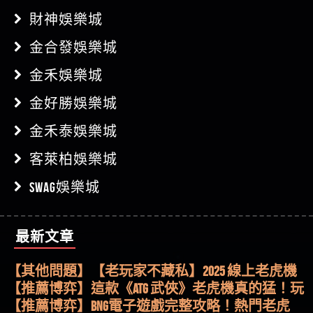
財神娛樂城
金合發娛樂城
金禾娛樂城
金好勝娛樂城
金禾泰娛樂城
客萊柏娛樂城
SWAG娛樂城
最新文章
【其他問題】用理性數據指路，開啟你的高回報
娛樂之旅
【其他問題】【老玩家不藏私】2025 線上老虎機
這樣挑！RTP、波動率和平台安全的全攻略！
【推薦博弈】這款《ATG 武俠》老虎機真的猛！玩
過才知道什麼叫超過3萬種中獎方式！
【推薦博弈】BNG電子遊戲完整攻略！熱門老虎