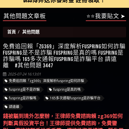
【陳順堪】星匯娛樂城出金幾次後贏錢就不給出
其他問題文章板
⭐⭐我要貼文 ➤
被騙資金
ALYWS是詐騙嗎 （ALYWS）無法出金 請小心群組暗椿
者免費援助賴zg369）當當詐騙 當當是不是詐騙 當
金
【陳順堪】黑網出金幾次後贏了就不出金出
當是真的嗎 當當是詐騙嗎 六旬老婦深信當當高獲
【玩運彩】
首頁
其他問題
利回報被騙的家破人亡
【asd】唬爛不出金黑網垃圾平台
【蘇俊曄】所以會出金嗎現在也是一樣的狀況
免費追回賴「zg369」深度解析fuspring如何詐騙
【侯依揚】廢物喔
fuspring是不是詐騙 fuspring是真的嗎 fuspring是
詐騙嗎 165多次通報fuspring是詐騙平台 請遠
離 #其他問題 3447
2025-07-24 16:13:01
免費追回賴「zg369」深度解析fuspring如何詐騙
fuspring是不是詐騙
fuspring是真的嗎
fuspring是詐騙嗎
165多次通報fuspring是詐騙平台
請遠離
錢被騙到境外怎麼辦，王律師免費諮詢賴 zg369如何
判斷真假投資平台！王律師提供免費諮詢，免費鑒
別， 網絡詐騙手法千千萬，網絡投資需謹慎，陌生平
台請別信