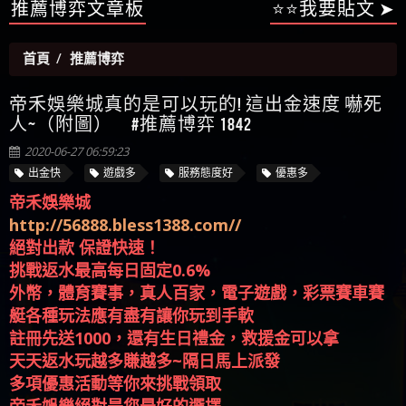
【陳順堪】星匯娛樂城出金幾次後贏錢就不給出
被騙資金
ALYWS是詐騙嗎 （ALYWS）無法出金 請小心群組暗椿
者免費援助賴zg369）當當詐騙 當當是不是詐騙 當
金
【陳順堪】黑網出金幾次後贏了就不出金出
當是真的嗎 當當是詐騙嗎 六旬老婦深信當當高獲
推薦博弈文章板
⭐⭐我要貼文 ➤
【玩運彩】
利回報被騙的家破人亡
【asd】唬爛不出金黑網垃圾平台
首頁
推薦博弈
【蘇俊曄】所以會出金嗎現在也是一樣的狀況
【侯依揚】廢物喔
帝禾娛樂城真的是可以玩的! 這出金速度 嚇死
人~（附圖） #推薦博弈 1842
2020-06-27 06:59:23
出金快
遊戲多
服務態度好
優惠多
帝禾娛樂城
http://56888.bless1388.com//
絕對出款 保證快速！
挑戰返水最高每日固定0.6%
外幣，體育賽事，真人百家，電子遊戲，彩票賽車賽
艇各種玩法應有盡有讓你玩到手軟
註冊先送1000，還有生日禮金，救援金可以拿
天天返水玩越多賺越多~隔日馬上派發