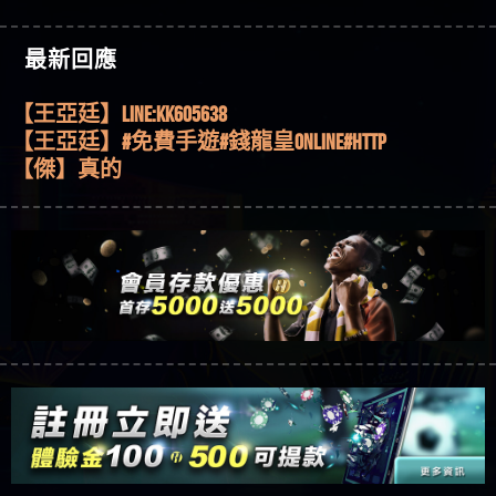
機、集鴻運玩法、獨家試玩一次看！
【其他問題】【2025】ATG試玩必看！戰神賽特
51,000倍數玩法攻略，輕鬆稱霸老虎機！
【其他問題】「拆解力智投資詐騙套路緊急追討
【傑】推代理真的好相處
最新回應
賴zg369」力智投資是不是詐騙 力智投資是真的嗎
【其他問題】 【遇天盛商行詐騙追回資金賴
【盧鴻傑】請問一下100多萬會出金嗎，有誰可以
力智投資是詐騙嗎 南部老翁還在癡迷力智投資高
zg369】天盛商行詐騙 天盛商行是不是詐騙 天盛商
【其他問題】 受害者援助賴【zg369】退休老翁被
回答
【王亞廷】LINE:kK605638
回報獲利 請不要在匯款
行是真的嗎 天盛商行是詐騙嗎 被天盛商行詐騙一
大戶e點靈詐騙痛不欲生 大戶e點靈是真的嗎 大戶e
【其他問題】 弘記投資詐騙持續收割國人中【免
【王亞廷】#免費手遊#錢龍皇ONLINE#http
招教你拿回
點靈是不是詐騙 大戶e點靈是詐騙嗎 大戶e點靈無
費討回資金賴zg369】弘記投資是詐騙嗎 弘記投資
【其他問題】 被騙追回賴【zg369】KnTop利用新型
【傑】真的
法出金 （大戶e點靈）教你如何規避詐騙陷阱
是不是詐騙 弘記投資是真的嗎 被弘記投資詐騙的
詐騙手法欺詐群眾 KnTop是真的嗎 KnTop是不是詐騙
【其他問題】機台運算專案詐騙持續收割國人中
【蔡如軒】黑網一個呵呵
錢怎麼辦 本文教你如何拿回被騙資金
KnTop是詐騙嗎 【KnTop】KnTop無法出金 被KnTop詐騙
【免費討回資金賴zg369】機台運算專案是詐騙嗎
【其他問題】 Hoyabit詐騙持續收割國人中【免費
【Wei】讚
的錢一招拿回
機台運算專案是不是詐騙 機台運算專案是真的嗎
討回資金賴zg369】Hoyabit是詐騙嗎 Hoyabit是不是詐
【其他問題】KS.M多元化行銷詐騙持續收割國人
【沈樂慧】又是九州??爛死了黑網不要玩
被機台運算專案詐騙的錢怎麼辦 本文教你如何拿
騙 Hoyabit是真的嗎 被HoyabitHoyabit詐騙的錢怎麼辦
中【免費討回資金賴zg369】KS.M多元化行銷是詐
【其他問題】免費追回賴「zg369」深度解析野原
【林伊依】爛死了拉贏錢直接鎖帳號可以去吃屎
回被騙資金
本文教你如何拿回被騙資金
騙嗎 KS.M多元化行銷是不是詐騙 KS.M多元化行銷是
家 Family & Love如何詐騙 野原家 Family & Love是不是詐
【其他問題】元盈橋詐騙持續收割國人中【免費
【陳靜茹】推薦小畢，我也是小畢的會員～～
真的嗎 被KS.M多元化行銷詐騙的錢怎麼辦 本文教
騙 野原家 Family & Love是真的嗎 野原家 Family & Love是
討回資金賴zg369】元盈橋是詐騙嗎 元盈橋是不是
【其他問題】被騙追回賴【zg369】M.L.Edge利用新
【黃家羭】推推
你如何拿回被騙資金
詐騙嗎 165多次通報野原家 Family & Love是詐騙平台
詐騙 元盈橋是真的嗎 被元盈橋詐騙的錢怎麼辦
型詐騙手法欺詐群眾 M.L.Edge是真的嗎 M.L.Edge是不
【其他問題】 Robinhood詐騙持續收割國人中【免
【AVA娛樂城】還會自己做假對話來毀謗欸哈哈哈
請遠離
本文教你如何拿回被騙資金
是詐騙 M.L.Edge是詐騙嗎 【M.L.Edge】M.L.Edge無法出
費討回資金賴zg369】Robinhood是詐騙嗎 Robinhood是
【其他問題】FLTO詐騙持續收割國人中【免費討回
好厲
【陳順堪】黑網不出金
金 被M.L.Edge詐騙的錢一招拿回
不是詐騙 Robinhood是真的嗎 被Robinhood詐騙的錢怎
資金賴zg369】FLTO是詐騙嗎 FLTO是不是詐騙 FLTO是
【其他問題】 遇詐騙求救賴【zg369】八旬老翁被
【黃伊珊】不推薦爛公司
麼辦 本文教你如何拿回被騙資金
真的嗎 被FLTO詐騙的錢怎麼辦 本文教你如何拿回
ALYWS詐騙家破人亡 ALYWS是真的嗎 ALYWS是不是詐騙
【其他問題】 一招教你揭秘新型詐騙手法 （受害
【陳順堪】星匯娛樂城出金幾次後贏錢就不給出
被騙資金
ALYWS是詐騙嗎 （ALYWS）無法出金 請小心群組暗椿
者免費援助賴zg369）當當詐騙 當當是不是詐騙 當
【其他問題】用理性數據指路，開啟你的高回報
金
【陳順堪】黑網出金幾次後贏了就不出金出
當是真的嗎 當當是詐騙嗎 六旬老婦深信當當高獲
娛樂之旅
【其他問題】【老玩家不藏私】2025 線上老虎機