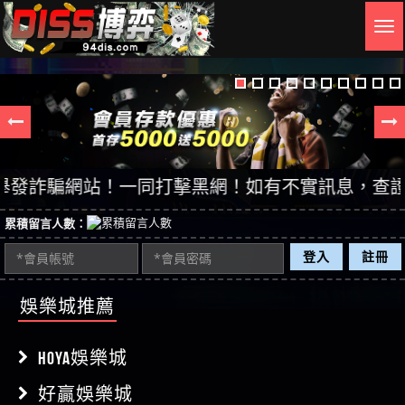
Togg
navig
詐騙網站！一同打擊黑網！如有不實訊息，查證後立即刪
累積留言人數：
登入
註冊
娛樂城推薦
HOYA娛樂城
好贏娛樂城