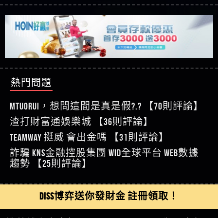
【玩運彩】
利回報被騙的家破人亡
這樣挑！RTP、波動率和平台安全的全攻略！
【推薦博弈】這款《ATG 武俠》老虎機真的猛！玩
【asd】唬爛不出金黑網垃圾平台
過才知道什麼叫超過3萬種中獎方式！
【推薦博弈】BNG電子遊戲完整攻略！熱門老虎
【蘇俊曄】所以會出金嗎現在也是一樣的狀況
機、集鴻運玩法、獨家試玩一次看！
【其他問題】【2025】ATG試玩必看！戰神賽特
【侯依揚】廢物喔
51,000倍數玩法攻略，輕鬆稱霸老虎機！
【其他問題】「拆解力智投資詐騙套路緊急追討
【傑】推代理真的好相處
賴zg369」力智投資是不是詐騙 力智投資是真的嗎
【其他問題】 【遇天盛商行詐騙追回資金賴
【盧鴻傑】請問一下100多萬會出金嗎，有誰可以
力智投資是詐騙嗎 南部老翁還在癡迷力智投資高
zg369】天盛商行詐騙 天盛商行是不是詐騙 天盛商
【其他問題】 受害者援助賴【zg369】退休老翁被
回答
【王亞廷】LINE:kK605638
回報獲利 請不要在匯款
行是真的嗎 天盛商行是詐騙嗎 被天盛商行詐騙一
大戶e點靈詐騙痛不欲生 大戶e點靈是真的嗎 大戶e
【其他問題】 弘記投資詐騙持續收割國人中【免
【王亞廷】#免費手遊#錢龍皇ONLINE#http
招教你拿回
點靈是不是詐騙 大戶e點靈是詐騙嗎 大戶e點靈無
費討回資金賴zg369】弘記投資是詐騙嗎 弘記投資
【其他問題】 被騙追回賴【zg369】KnTop利用新型
熱門問題
【傑】真的
法出金 （大戶e點靈）教你如何規避詐騙陷阱
是不是詐騙 弘記投資是真的嗎 被弘記投資詐騙的
詐騙手法欺詐群眾 KnTop是真的嗎 KnTop是不是詐騙
【其他問題】機台運算專案詐騙持續收割國人中
【蔡如軒】黑網一個呵呵
錢怎麼辦 本文教你如何拿回被騙資金
KnTop是詐騙嗎 【KnTop】KnTop無法出金 被KnTop詐騙
【免費討回資金賴zg369】機台運算專案是詐騙嗎
【其他問題】 Hoyabit詐騙持續收割國人中【免費
MTUORUi，想問這間是真是假?.? 【70則評論】
【Wei】讚
的錢一招拿回
機台運算專案是不是詐騙 機台運算專案是真的嗎
討回資金賴zg369】Hoyabit是詐騙嗎 Hoyabit是不是詐
【其他問題】KS.M多元化行銷詐騙持續收割國人
【沈樂慧】又是九州??爛死了黑網不要玩
渣打財富通娛樂城 【36則評論】
被機台運算專案詐騙的錢怎麼辦 本文教你如何拿
騙 Hoyabit是真的嗎 被HoyabitHoyabit詐騙的錢怎麼辦
中【免費討回資金賴zg369】KS.M多元化行銷是詐
【其他問題】免費追回賴「zg369」深度解析野原
【林伊依】爛死了拉贏錢直接鎖帳號可以去吃屎
TEAMWAY 挺威 會出金嗎 【31則評論】
回被騙資金
本文教你如何拿回被騙資金
騙嗎 KS.M多元化行銷是不是詐騙 KS.M多元化行銷是
家 Family & Love如何詐騙 野原家 Family & Love是不是詐
【其他問題】元盈橋詐騙持續收割國人中【免費
【陳靜茹】推薦小畢，我也是小畢的會員～～
真的嗎 被KS.M多元化行銷詐騙的錢怎麼辦 本文教
騙 野原家 Family & Love是真的嗎 野原家 Family & Love是
討回資金賴zg369】元盈橋是詐騙嗎 元盈橋是不是
【其他問題】被騙追回賴【zg369】M.L.Edge利用新
詐騙 kns金融控股集團 WID全球平台 WEB數據
【黃家羭】推推
你如何拿回被騙資金
詐騙嗎 165多次通報野原家 Family & Love是詐騙平台
詐騙 元盈橋是真的嗎 被元盈橋詐騙的錢怎麼辦
型詐騙手法欺詐群眾 M.L.Edge是真的嗎 M.L.Edge是不
【其他問題】 Robinhood詐騙持續收割國人中【免
趨勢 【25則評論】
【AVA娛樂城】還會自己做假對話來毀謗欸哈哈哈
請遠離
本文教你如何拿回被騙資金
是詐騙 M.L.Edge是詐騙嗎 【M.L.Edge】M.L.Edge無法出
費討回資金賴zg369】Robinhood是詐騙嗎 Robinhood是
【其他問題】FLTO詐騙持續收割國人中【免費討回
好厲
【陳順堪】黑網不出金
金 被M.L.Edge詐騙的錢一招拿回
不是詐騙 Robinhood是真的嗎 被Robinhood詐騙的錢怎
資金賴zg369】FLTO是詐騙嗎 FLTO是不是詐騙 FLTO是
【其他問題】 遇詐騙求救賴【zg369】八旬老翁被
【黃伊珊】不推薦爛公司
DISS博弈送你發財金 註冊領取！
麼辦 本文教你如何拿回被騙資金
真的嗎 被FLTO詐騙的錢怎麼辦 本文教你如何拿回
ALYWS詐騙家破人亡 ALYWS是真的嗎 ALYWS是不是詐騙
【其他問題】 一招教你揭秘新型詐騙手法 （受害