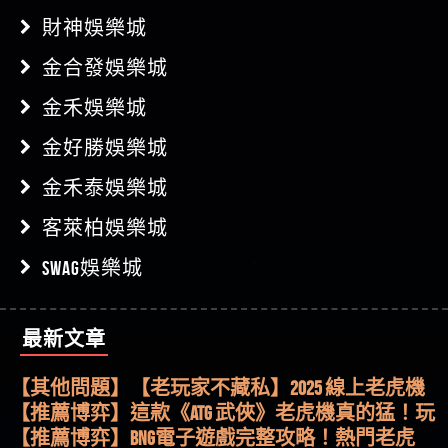
財神娛樂城
金合發娛樂城
金禾娛樂城
金好勝娛樂城
金禾泰娛樂城
客萊柏娛樂城
SWAG娛樂城
最新文章
【其他問題】用理性數據指路，開啟你的高回報
娛樂之旅
【其他問題】【老玩家不藏私】2025 線上老虎機
這樣挑！RTP、波動率和平台安全的全攻略！
【推薦博弈】這款《ATG 武俠》老虎機真的猛！玩
過才知道什麼叫超過3萬種中獎方式！
【推薦博弈】BNG電子遊戲完整攻略！熱門老虎