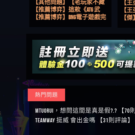
路，開啟你的高回報娛樂之
【其他問題】【老玩家不藏
【王
旅
私】2025 線上老虎機這樣
【推薦博弈】這款《ATG 武
皇ONLI
【傑
挑！RTP、波動率和平台安全
俠》老虎機真的猛！玩過才
【推薦博弈】BNG電子遊戲完
【蔡
的全攻略！
知道什麼叫超過3萬種中獎方
整攻略！熱門老虎機、集鴻
【其他問題】【2025】ATG試
【We
式！
運玩法、獨家試玩一次看！
玩必看！戰神賽特51,000倍數
【其他問題】「拆解力智投
【沈
玩法攻略，輕鬆稱霸老虎
資詐騙套路緊急追討賴
【其他問題】 【遇天盛商行
了黑
【林
機！
zg369」力智投資是不是詐騙
詐騙追回資金賴zg369】天盛
【其他問題】 受害者援助賴
接鎖
【陳
力智投資是真的嗎 力智投資
商行詐騙 天盛商行是不是詐
【zg369】退休老翁被大戶e點
【其他問題】 弘記投資詐騙
是小
【黃
是詐騙嗎 南部老翁還在癡迷
騙 天盛商行是真的嗎 天盛商
靈詐騙痛不欲生 大戶e點靈是
持續收割國人中【免費討回
【其他問題】 被騙追回賴
【A
力智投資高回報獲利 請不要
行是詐騙嗎 被天盛商行詐騙
真的嗎 大戶e點靈是不是詐騙
資金賴zg369】弘記投資是詐
【zg369】KnTop利用新型詐騙
【其他問題】機台運算專案
對話
【陳
在匯款
一招教你拿回
大戶e點靈是詐騙嗎 大戶e點
騙嗎 弘記投資是不是詐騙 弘
手法欺詐群眾 KnTop是真的嗎
詐騙持續收割國人中【免費
【其他問題】 Hoyabit詐騙持
【黃
靈無法出金 （大戶e點靈）教
記投資是真的嗎 被弘記投資
KnTop是不是詐騙 KnTop是詐騙
討回資金賴zg369】機台運算
續收割國人中【免費討回資
【其他問題】KS.M多元化行銷
【陳
你如何規避詐騙陷阱
詐騙的錢怎麼辦 本文教你如
嗎 【KnTop】KnTop無法出金 被
專案是詐騙嗎 機台運算專案
金賴zg369】Hoyabit是詐騙嗎
詐騙持續收割國人中【免費
【其他問題】免費追回賴
幾次
【陳
熱門問題
何拿回被騙資金
KnTop詐騙的錢一招拿回
是不是詐騙 機台運算專案是
Hoyabit是不是詐騙 Hoyabit是真
討回資金賴zg369】KS.M多元化
「zg369」深度解析野原家
【其他問題】元盈橋詐騙持
贏了
【玩
真的嗎 被機台運算專案詐騙
的嗎 被HoyabitHoyabit詐騙的錢
行銷是詐騙嗎 KS.M多元化行
Family & Love如何詐騙 野原家
續收割國人中【免費討回資
【其他問題】被騙追回賴
【a
MTUORUi，想問這間是真是假?.? 【7
的錢怎麼辦 本文教你如何拿
怎麼辦 本文教你如何拿回被
銷是不是詐騙 KS.M多元化行
Family & Love是不是詐騙 野原家
金賴zg369】元盈橋是詐騙嗎
【zg369】M.L.Edge利用新型詐
【其他問題】 Robinhood詐騙
平台
【蘇
TEAMWAY 挺威 會出金嗎 【31則評論】
回被騙資金
騙資金
銷是真的嗎 被KS.M多元化行
Family & Love是真的嗎 野原家
元盈橋是不是詐騙 元盈橋是
騙手法欺詐群眾 M.L.Edge是真
持續收割國人中【免費討回
【其他問題】FLTO詐騙持續收
在也
【侯
銷詐騙的錢怎麼辦 本文教你
Family & Love是詐騙嗎 165多次
真的嗎 被元盈橋詐騙的錢怎
的嗎 M.L.Edge是不是詐騙
資金賴zg369】Robinhood是詐騙
割國人中【免費討回資金賴
【其他問題】 遇詐騙求救賴
【傑