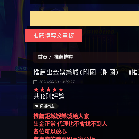
如何拿回被騙資金
通報野原家 Family & Love是詐騙
麼辦 本文教你如何拿回被騙
M.L.Edge是詐騙嗎 【M.L.Edge】
嗎 Robinhood是不是詐騙
zg369】FLTO是詐騙嗎 FLTO是不
【zg369】八旬老翁被ALYWS詐
【其他問題】 一招教你揭秘
【盧
平台 請遠離
資金
M.L.Edge無法出金 被M.L.Edge詐
Robinhood是真的嗎 被Robinhood
是詐騙 FLTO是真的嗎 被FLTO詐
騙家破人亡 ALYWS是真的嗎
新型詐騙手法 （受害者免費
【其他問題】用理性數據指
會出
【王亞廷
騙的錢一招拿回
詐騙的錢怎麼辦 本文教你如
騙的錢怎麼辦 本文教你如何
ALYWS是不是詐騙 ALYWS是詐騙
援助賴zg369）當當詐騙 當當
路，開啟你的高回報娛樂之
【其他問題】【老玩家不藏
【王
何拿回被騙資金
拿回被騙資金
嗎 （ALYWS）無法出金 請小心
是不是詐騙 當當是真的嗎 當
旅
私】2025 線上老虎機這樣
【推薦博弈】這款《ATG 武
皇ONLI
【傑
群組暗椿
當是詐騙嗎 六旬老婦深信當
挑！RTP、波動率和平台安全
俠》老虎機真的猛！玩過才
【推薦博弈】BNG電子遊戲完
【蔡
推薦博弈文章板
當高獲利回報被騙的家破人
的全攻略！
知道什麼叫超過3萬種中獎方
整攻略！熱門老虎機、集鴻
【其他問題】【2025】ATG試
【We
亡
式！
運玩法、獨家試玩一次看！
玩必看！戰神賽特51,000倍數
【其他問題】「拆解力智投
【沈
玩法攻略，輕鬆稱霸老虎
資詐騙套路緊急追討賴
【其他問題】 【遇天盛商行
首頁
推薦博弈
了黑
【林
機！
zg369」力智投資是不是詐騙
詐騙追回資金賴zg369】天盛
【其他問題】 受害者援助賴
接鎖
【陳
推薦出金娛樂城 ( 附圖（附圖） #推薦
力智投資是真的嗎 力智投資
商行詐騙 天盛商行是不是詐
【zg369】退休老翁被大戶e點
【其他問題】 弘記投資詐騙
是小
【黃
是詐騙嗎 南部老翁還在癡迷
騙 天盛商行是真的嗎 天盛商
靈詐騙痛不欲生 大戶e點靈是
持續收割國人中【免費討回
【其他問題】 被騙追回賴
【A
2020-06-30 14:29:27
力智投資高回報獲利 請不要
行是詐騙嗎 被天盛商行詐騙
真的嗎 大戶e點靈是不是詐騙
資金賴zg369】弘記投資是詐
【zg369】KnTop利用新型詐騙
【其他問題】機台運算專案
對話
【陳
在匯款
一招教你拿回
大戶e點靈是詐騙嗎 大戶e點
騙嗎 弘記投資是不是詐騙 弘
手法欺詐群眾 KnTop是真的嗎
詐騙持續收割國人中【免費
【其他問題】 Hoyabit詐騙持
共12則評論
【黃
靈無法出金 （大戶e點靈）教
記投資是真的嗎 被弘記投資
KnTop是不是詐騙 KnTop是詐騙
討回資金賴zg369】機台運算
續收割國人中【免費討回資
【其他問題】KS.M多元化行銷
【陳
保證出金
你如何規避詐騙陷阱
詐騙的錢怎麼辦 本文教你如
嗎 【KnTop】KnTop無法出金 被
專案是詐騙嗎 機台運算專案
金賴zg369】Hoyabit是詐騙嗎
詐騙持續收割國人中【免費
【其他問題】免費追回賴
幾次
【陳
推薦鉅城娛樂城給大家
何拿回被騙資金
KnTop詐騙的錢一招拿回
是不是詐騙 機台運算專案是
Hoyabit是不是詐騙 Hoyabit是真
討回資金賴zg369】KS.M多元化
「zg369」深度解析野原家
【其他問題】元盈橋詐騙持
贏了
【玩
出金正常 代理也不會找不到人
真的嗎 被機台運算專案詐騙
的嗎 被HoyabitHoyabit詐騙的錢
行銷是詐騙嗎 KS.M多元化行
Family & Love如何詐騙 野原家
續收割國人中【免費討回資
【其他問題】被騙追回賴
【a
各位可以放心
的錢怎麼辦 本文教你如何拿
怎麼辦 本文教你如何拿回被
銷是不是詐騙 KS.M多元化行
Family & Love是不是詐騙 野原家
金賴zg369】元盈橋是詐騙嗎
【zg369】M.L.Edge利用新型詐
【其他問題】 Robinhood詐騙
平台
【蘇