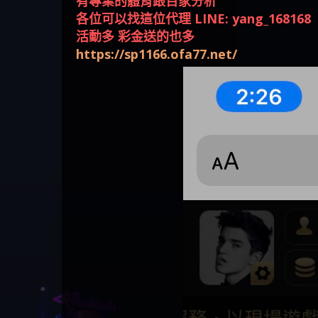
有專業的體育跟百家分析
回被騙資金
騙資金
銷是真的嗎 被KS.M多元化行
Family & Love是真的嗎 野原家
元盈橋是不是詐騙 元盈橋是
騙手法欺詐群眾 M.L.Edge是真
持續收割國人中【免費討回
【其他問題】FLTO詐騙持續收
在也
【侯
各位可以找這位代理 LINE: yang_168168
銷詐騙的錢怎麼辦 本文教你
Family & Love是詐騙嗎 165多次
真的嗎 被元盈橋詐騙的錢怎
的嗎 M.L.Edge是不是詐騙
資金賴zg369】Robinhood是詐騙
割國人中【免費討回資金賴
【其他問題】 遇詐騙求救賴
活動多 彩金送的也多
如何拿回被騙資金
通報野原家 Family & Love是詐騙
麼辦 本文教你如何拿回被騙
M.L.Edge是詐騙嗎 【M.L.Edge】
嗎 Robinhood是不是詐騙
zg369】FLTO是詐騙嗎 FLTO是不
【zg369】八旬老翁被ALYWS詐
【其他問題】 一招教你揭秘
https://sp1166.ofa77.net/
平台 請遠離
資金
M.L.Edge無法出金 被M.L.Edge詐
Robinhood是真的嗎 被Robinhood
是詐騙 FLTO是真的嗎 被FLTO詐
騙家破人亡 ALYWS是真的嗎
新型詐騙手法 （受害者免費
騙的錢一招拿回
詐騙的錢怎麼辦 本文教你如
騙的錢怎麼辦 本文教你如何
ALYWS是不是詐騙 ALYWS是詐騙
援助賴zg369）當當詐騙 當當
何拿回被騙資金
拿回被騙資金
嗎 （ALYWS）無法出金 請小心
是不是詐騙 當當是真的嗎 當
群組暗椿
當是詐騙嗎 六旬老婦深信當
當高獲利回報被騙的家破人
亡