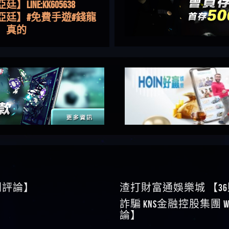
亞廷】#免費手遊#錢龍
NE#http
】真的
如軒】黑網一個呵呵
i】讚
樂慧】又是九州??爛死
網不要玩
伊依】爛死了拉贏錢直
帳號可以去吃屎
靜茹】推薦小畢，我也
畢的會員～～
家羭】推推
VA娛樂城】還會自己做假
來毀謗欸哈哈哈好厲
順堪】黑網不出金
伊珊】不推薦爛公司
順堪】星匯娛樂城出金
後贏錢就不給出金
順堪】黑網出金幾次後
就不出金出
運彩】
sd】唬爛不出金黑網垃圾
0則評論】
渣打財富通娛樂城 【3
俊曄】所以會出金嗎現
詐騙 kns金融控股集團 W
是一樣的狀況
依揚】廢物喔
論】
】推代理真的好相處