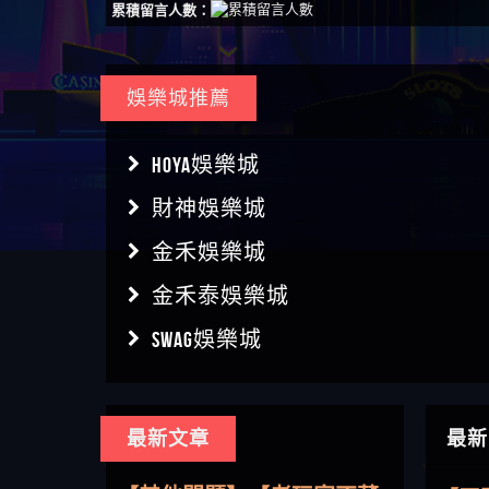
累積留言人數：
娛樂城推薦
HOYA娛樂城
財神娛樂城
金禾娛樂城
金禾泰娛樂城
SWAG娛樂城
【傑
最新文章
最新
【盧
【其他問題】用理性數據指
會出
【王亞廷