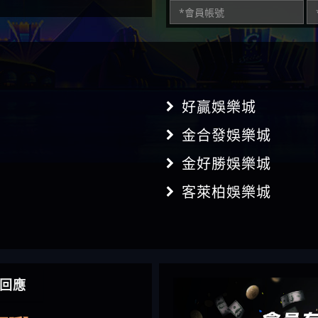
好贏娛樂城
金合發娛樂城
金好勝娛樂城
客萊柏娛樂城
】推代理真的好相處
回應
鴻傑】請問一下100多萬
金嗎，有誰可以回答
】LINE:kK605638