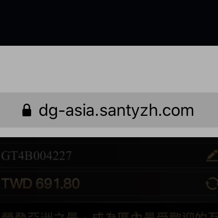
是一樣的狀況
依揚】廢物喔