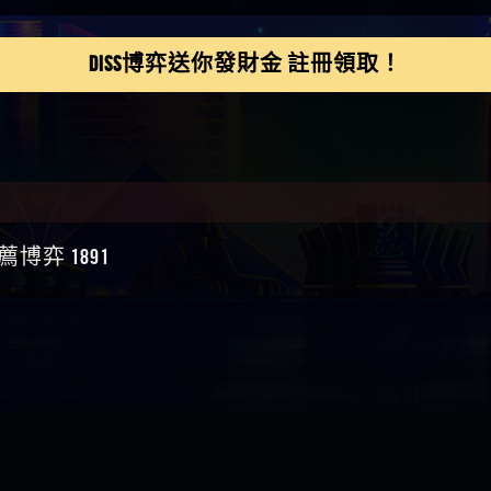
鴻傑】請問一下100多萬
金嗎，有誰可以回答
】LINE:kK605638
DISS博弈送你發財金 註冊領取！
亞廷】#免費手遊#錢龍
NE#http
】真的
如軒】黑網一個呵呵
i】讚
樂慧】又是九州??爛死
網不要玩
伊依】爛死了拉贏錢直
帳號可以去吃屎
靜茹】推薦小畢，我也
博弈 1891
畢的會員～～
家羭】推推
VA娛樂城】還會自己做假
來毀謗欸哈哈哈好厲
順堪】黑網不出金
伊珊】不推薦爛公司
順堪】星匯娛樂城出金
後贏錢就不給出金
順堪】黑網出金幾次後
就不出金出
運彩】
sd】唬爛不出金黑網垃圾
俊曄】所以會出金嗎現