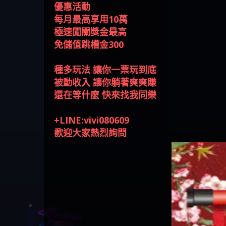
回被騙資金
騙資金
銷是真的嗎 被KS.M多元化行
Family & Love是真的嗎 野原家
元盈橋是不是詐騙 元盈橋是
騙手法欺詐群眾 M.L.Edge是真
持續收割國人中【免費討回
【其他問題】FLTO詐騙持續收
在也
【侯
極速闖關獎金最高
銷詐騙的錢怎麼辦 本文教你
Family & Love是詐騙嗎 165多次
真的嗎 被元盈橋詐騙的錢怎
的嗎 M.L.Edge是不是詐騙
資金賴zg369】Robinhood是詐騙
割國人中【免費討回資金賴
【其他問題】 遇詐騙求救賴
免儲值跳槽金300
如何拿回被騙資金
通報野原家 Family & Love是詐騙
麼辦 本文教你如何拿回被騙
M.L.Edge是詐騙嗎 【M.L.Edge】
嗎 Robinhood是不是詐騙
zg369】FLTO是詐騙嗎 FLTO是不
【zg369】八旬老翁被ALYWS詐
【其他問題】 一招教你揭秘
平台 請遠離
資金
M.L.Edge無法出金 被M.L.Edge詐
Robinhood是真的嗎 被Robinhood
是詐騙 FLTO是真的嗎 被FLTO詐
騙家破人亡 ALYWS是真的嗎
新型詐騙手法 （受害者免費
種多玩法 讓你一票玩到底
騙的錢一招拿回
詐騙的錢怎麼辦 本文教你如
騙的錢怎麼辦 本文教你如何
ALYWS是不是詐騙 ALYWS是詐騙
援助賴zg369）當當詐騙 當當
被動收入 讓你躺著爽爽賺
何拿回被騙資金
拿回被騙資金
嗎 （ALYWS）無法出金 請小心
是不是詐騙 當當是真的嗎 當
還在等什麼 快來找我同樂
群組暗椿
當是詐騙嗎 六旬老婦深信當
當高獲利回報被騙的家破人
+LINE:vivi080609
亡
歡迎大家熱烈詢問