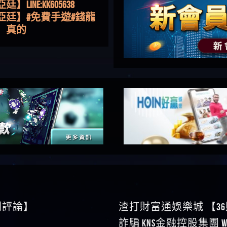
亞廷】#免費手遊#錢龍
NE#http
】真的
如軒】黑網一個呵呵
i】讚
樂慧】又是九州??爛死
網不要玩
伊依】爛死了拉贏錢直
帳號可以去吃屎
靜茹】推薦小畢，我也
畢的會員～～
家羭】推推
VA娛樂城】還會自己做假
來毀謗欸哈哈哈好厲
順堪】黑網不出金
伊珊】不推薦爛公司
順堪】星匯娛樂城出金
後贏錢就不給出金
順堪】黑網出金幾次後
就不出金出
運彩】
sd】唬爛不出金黑網垃圾
0則評論】
渣打財富通娛樂城 【3
俊曄】所以會出金嗎現
詐騙 kns金融控股集團 W
是一樣的狀況
依揚】廢物喔
論】
】推代理真的好相處