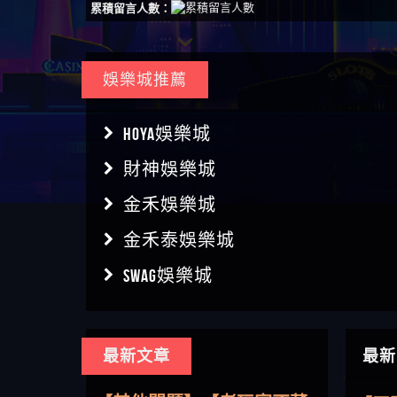
累積留言人數：
娛樂城推薦
HOYA娛樂城
財神娛樂城
金禾娛樂城
金禾泰娛樂城
SWAG娛樂城
【傑
最新文章
最新
【盧
【其他問題】用理性數據指
會出
【王亞廷