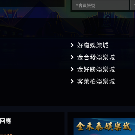
好贏娛樂城
金合發娛樂城
金好勝娛樂城
客萊柏娛樂城
】推代理真的好相處
回應
鴻傑】請問一下100多萬
金嗎，有誰可以回答
】LINE:kK605638