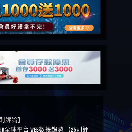
6則評論】
ID全球平台 WEB數據趨勢 【25則評