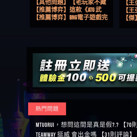
路，開啟你的高回報娛樂之
【其他問題】【老玩家不藏
【王
旅
私】2025 線上老虎機這樣
【推薦博弈】這款《ATG 武
皇ONLI
【傑
挑！RTP、波動率和平台安全
俠》老虎機真的猛！玩過才
【推薦博弈】BNG電子遊戲完
【蔡
的全攻略！
知道什麼叫超過3萬種中獎方
整攻略！熱門老虎機、集鴻
【其他問題】【2025】ATG試
【We
式！
運玩法、獨家試玩一次看！
玩必看！戰神賽特51,000倍數
【其他問題】「拆解力智投
【沈
玩法攻略，輕鬆稱霸老虎
資詐騙套路緊急追討賴
【其他問題】 【遇天盛商行
了黑
【林
機！
zg369」力智投資是不是詐騙
詐騙追回資金賴zg369】天盛
【其他問題】 受害者援助賴
接鎖
【陳
力智投資是真的嗎 力智投資
商行詐騙 天盛商行是不是詐
【zg369】退休老翁被大戶e點
【其他問題】 弘記投資詐騙
是小
【黃
是詐騙嗎 南部老翁還在癡迷
騙 天盛商行是真的嗎 天盛商
靈詐騙痛不欲生 大戶e點靈是
持續收割國人中【免費討回
【其他問題】 被騙追回賴
【A
力智投資高回報獲利 請不要
行是詐騙嗎 被天盛商行詐騙
真的嗎 大戶e點靈是不是詐騙
資金賴zg369】弘記投資是詐
【zg369】KnTop利用新型詐騙
【其他問題】機台運算專案
對話
【陳
在匯款
一招教你拿回
大戶e點靈是詐騙嗎 大戶e點
騙嗎 弘記投資是不是詐騙 弘
手法欺詐群眾 KnTop是真的嗎
詐騙持續收割國人中【免費
【其他問題】 Hoyabit詐騙持
【黃
靈無法出金 （大戶e點靈）教
記投資是真的嗎 被弘記投資
KnTop是不是詐騙 KnTop是詐騙
討回資金賴zg369】機台運算
續收割國人中【免費討回資
【其他問題】KS.M多元化行銷
【陳
你如何規避詐騙陷阱
詐騙的錢怎麼辦 本文教你如
嗎 【KnTop】KnTop無法出金 被
專案是詐騙嗎 機台運算專案
金賴zg369】Hoyabit是詐騙嗎
詐騙持續收割國人中【免費
【其他問題】免費追回賴
幾次
【陳
熱門問題
何拿回被騙資金
KnTop詐騙的錢一招拿回
是不是詐騙 機台運算專案是
Hoyabit是不是詐騙 Hoyabit是真
討回資金賴zg369】KS.M多元化
「zg369」深度解析野原家
【其他問題】元盈橋詐騙持
贏了
【玩
真的嗎 被機台運算專案詐騙
的嗎 被HoyabitHoyabit詐騙的錢
行銷是詐騙嗎 KS.M多元化行
Family & Love如何詐騙 野原家
續收割國人中【免費討回資
【其他問題】被騙追回賴
【a
MTUORUi，想問這間是真是假?.? 【7
的錢怎麼辦 本文教你如何拿
怎麼辦 本文教你如何拿回被
銷是不是詐騙 KS.M多元化行
Family & Love是不是詐騙 野原家
金賴zg369】元盈橋是詐騙嗎
【zg369】M.L.Edge利用新型詐
【其他問題】 Robinhood詐騙
平台
【蘇
TEAMWAY 挺威 會出金嗎 【31則評論】
回被騙資金
騙資金
銷是真的嗎 被KS.M多元化行
Family & Love是真的嗎 野原家
元盈橋是不是詐騙 元盈橋是
騙手法欺詐群眾 M.L.Edge是真
持續收割國人中【免費討回
【其他問題】FLTO詐騙持續收
在也
【侯
銷詐騙的錢怎麼辦 本文教你
Family & Love是詐騙嗎 165多次
真的嗎 被元盈橋詐騙的錢怎
的嗎 M.L.Edge是不是詐騙
資金賴zg369】Robinhood是詐騙
割國人中【免費討回資金賴
【其他問題】 遇詐騙求救賴
【傑