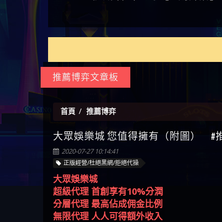
如何拿回被騙資金
通報野原家 Family & Love是詐騙
麼辦 本文教你如何拿回被騙
M.L.Edge是詐騙嗎 【M.L.Edge】
嗎 Robinhood是不是詐騙
zg369】FLTO是詐騙嗎 FLTO是不
【zg369】八旬老翁被ALYWS詐
【其他問題】 一招教你揭秘
【盧
平台 請遠離
資金
M.L.Edge無法出金 被M.L.Edge詐
Robinhood是真的嗎 被Robinhood
是詐騙 FLTO是真的嗎 被FLTO詐
騙家破人亡 ALYWS是真的嗎
新型詐騙手法 （受害者免費
【其他問題】用理性數據指
會出
【王亞廷
騙的錢一招拿回
詐騙的錢怎麼辦 本文教你如
騙的錢怎麼辦 本文教你如何
ALYWS是不是詐騙 ALYWS是詐騙
援助賴zg369）當當詐騙 當當
路，開啟你的高回報娛樂之
【其他問題】【老玩家不藏
【王
何拿回被騙資金
拿回被騙資金
嗎 （ALYWS）無法出金 請小心
是不是詐騙 當當是真的嗎 當
旅
私】2025 線上老虎機這樣
【推薦博弈】這款《ATG 武
皇ONLI
【傑
群組暗椿
當是詐騙嗎 六旬老婦深信當
挑！RTP、波動率和平台安全
俠》老虎機真的猛！玩過才
【推薦博弈】BNG電子遊戲完
【蔡
推薦博弈文章板
當高獲利回報被騙的家破人
的全攻略！
知道什麼叫超過3萬種中獎方
整攻略！熱門老虎機、集鴻
【其他問題】【2025】ATG試
【We
亡
式！
運玩法、獨家試玩一次看！
玩必看！戰神賽特51,000倍數
【其他問題】「拆解力智投
【沈
玩法攻略，輕鬆稱霸老虎
資詐騙套路緊急追討賴
【其他問題】 【遇天盛商行
了黑
【林
首頁
推薦博弈
機！
zg369」力智投資是不是詐騙
詐騙追回資金賴zg369】天盛
【其他問題】 受害者援助賴
接鎖
【陳
大眾娛樂城 您值得擁有（附圖） #推薦
力智投資是真的嗎 力智投資
商行詐騙 天盛商行是不是詐
【zg369】退休老翁被大戶e點
【其他問題】 弘記投資詐騙
是小
【黃
是詐騙嗎 南部老翁還在癡迷
騙 天盛商行是真的嗎 天盛商
靈詐騙痛不欲生 大戶e點靈是
持續收割國人中【免費討回
【其他問題】 被騙追回賴
【A
2020-07-27 10:14:41
力智投資高回報獲利 請不要
行是詐騙嗎 被天盛商行詐騙
真的嗎 大戶e點靈是不是詐騙
資金賴zg369】弘記投資是詐
【zg369】KnTop利用新型詐騙
【其他問題】機台運算專案
對話
【陳
正版經營/杜絕黑網/拒絕代操
在匯款
一招教你拿回
大戶e點靈是詐騙嗎 大戶e點
騙嗎 弘記投資是不是詐騙 弘
手法欺詐群眾 KnTop是真的嗎
詐騙持續收割國人中【免費
【其他問題】 Hoyabit詐騙持
【黃
大眾娛樂城
靈無法出金 （大戶e點靈）教
記投資是真的嗎 被弘記投資
KnTop是不是詐騙 KnTop是詐騙
討回資金賴zg369】機台運算
續收割國人中【免費討回資
【其他問題】KS.M多元化行銷
【陳
超級代理 首創享有10%分潤
你如何規避詐騙陷阱
詐騙的錢怎麼辦 本文教你如
嗎 【KnTop】KnTop無法出金 被
專案是詐騙嗎 機台運算專案
金賴zg369】Hoyabit是詐騙嗎
詐騙持續收割國人中【免費
【其他問題】免費追回賴
幾次
【陳
分層代理 最高佔成佣金比例
何拿回被騙資金
KnTop詐騙的錢一招拿回
是不是詐騙 機台運算專案是
Hoyabit是不是詐騙 Hoyabit是真
討回資金賴zg369】KS.M多元化
「zg369」深度解析野原家
【其他問題】元盈橋詐騙持
贏了
【玩
無限代理 人人可得額外收入
真的嗎 被機台運算專案詐騙
的嗎 被HoyabitHoyabit詐騙的錢
行銷是詐騙嗎 KS.M多元化行
Family & Love如何詐騙 野原家
續收割國人中【免費討回資
【其他問題】被騙追回賴
【a
優惠活動
的錢怎麼辦 本文教你如何拿
怎麼辦 本文教你如何拿回被
銷是不是詐騙 KS.M多元化行
Family & Love是不是詐騙 野原家
金賴zg369】元盈橋是詐騙嗎
【zg369】M.L.Edge利用新型詐
【其他問題】 Robinhood詐騙
平台
【蘇
每月最高享用10萬