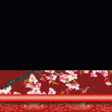
是一樣的狀況
依揚】廢物喔