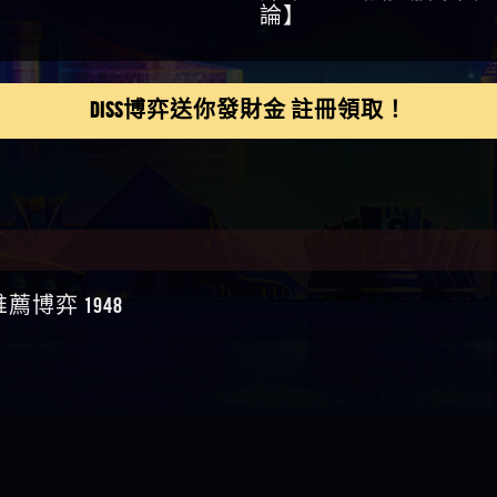
鴻傑】請問一下100多萬
金嗎，有誰可以回答
】LINE:kK605638
DISS博弈送你發財金 註冊領取！
亞廷】#免費手遊#錢龍
NE#http
】真的
如軒】黑網一個呵呵
i】讚
樂慧】又是九州??爛死
網不要玩
伊依】爛死了拉贏錢直
帳號可以去吃屎
靜茹】推薦小畢，我也
博弈 1948
畢的會員～～
家羭】推推
VA娛樂城】還會自己做假
來毀謗欸哈哈哈好厲
順堪】黑網不出金
伊珊】不推薦爛公司
順堪】星匯娛樂城出金
後贏錢就不給出金
順堪】黑網出金幾次後
就不出金出
運彩】
sd】唬爛不出金黑網垃圾
俊曄】所以會出金嗎現