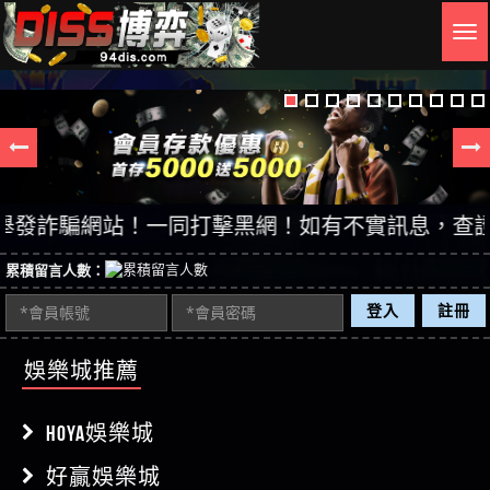
Togg
navig
詐騙網站！一同打擊黑網！如有不實訊息，查證後立即
累積留言人數：
登入
註冊
娛樂城推薦
HOYA娛樂城
好贏娛樂城