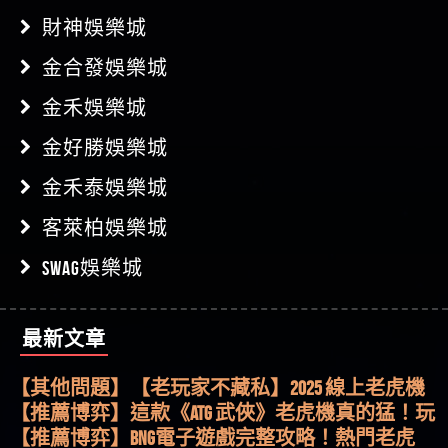
財神娛樂城
金合發娛樂城
金禾娛樂城
金好勝娛樂城
金禾泰娛樂城
客萊柏娛樂城
SWAG娛樂城
最新文章
【其他問題】用理性數據指路，開啟你的高回報
娛樂之旅
【其他問題】【老玩家不藏私】2025 線上老虎機
這樣挑！RTP、波動率和平台安全的全攻略！
【推薦博弈】這款《ATG 武俠》老虎機真的猛！玩
過才知道什麼叫超過3萬種中獎方式！
【推薦博弈】BNG電子遊戲完整攻略！熱門老虎