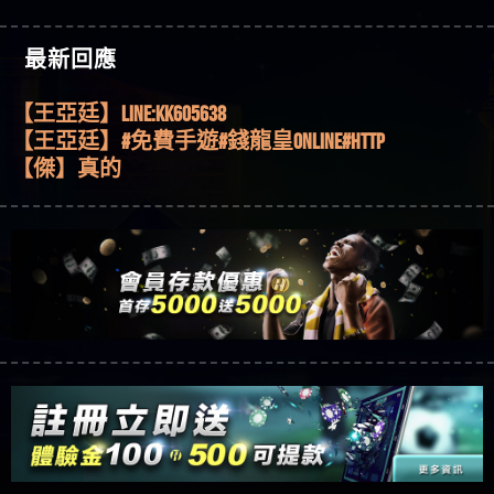
機、集鴻運玩法、獨家試玩一次看！
【其他問題】【2025】ATG試玩必看！戰神賽特
51,000倍數玩法攻略，輕鬆稱霸老虎機！
【其他問題】「拆解力智投資詐騙套路緊急追討
【傑】推代理真的好相處
最新回應
賴zg369」力智投資是不是詐騙 力智投資是真的嗎
【其他問題】 【遇天盛商行詐騙追回資金賴
【盧鴻傑】請問一下100多萬會出金嗎，有誰可以
力智投資是詐騙嗎 南部老翁還在癡迷力智投資高
zg369】天盛商行詐騙 天盛商行是不是詐騙 天盛商
【其他問題】 受害者援助賴【zg369】退休老翁被
回答
【王亞廷】LINE:kK605638
回報獲利 請不要在匯款
行是真的嗎 天盛商行是詐騙嗎 被天盛商行詐騙一
大戶e點靈詐騙痛不欲生 大戶e點靈是真的嗎 大戶e
【其他問題】 弘記投資詐騙持續收割國人中【免
【王亞廷】#免費手遊#錢龍皇ONLINE#http
招教你拿回
點靈是不是詐騙 大戶e點靈是詐騙嗎 大戶e點靈無
費討回資金賴zg369】弘記投資是詐騙嗎 弘記投資
【其他問題】 被騙追回賴【zg369】KnTop利用新型
【傑】真的
法出金 （大戶e點靈）教你如何規避詐騙陷阱
是不是詐騙 弘記投資是真的嗎 被弘記投資詐騙的
詐騙手法欺詐群眾 KnTop是真的嗎 KnTop是不是詐騙
【其他問題】機台運算專案詐騙持續收割國人中
【蔡如軒】黑網一個呵呵
錢怎麼辦 本文教你如何拿回被騙資金
KnTop是詐騙嗎 【KnTop】KnTop無法出金 被KnTop詐騙
【免費討回資金賴zg369】機台運算專案是詐騙嗎
【其他問題】 Hoyabit詐騙持續收割國人中【免費
【Wei】讚
的錢一招拿回
機台運算專案是不是詐騙 機台運算專案是真的嗎
討回資金賴zg369】Hoyabit是詐騙嗎 Hoyabit是不是詐
【其他問題】KS.M多元化行銷詐騙持續收割國人
【沈樂慧】又是九州??爛死了黑網不要玩
被機台運算專案詐騙的錢怎麼辦 本文教你如何拿
騙 Hoyabit是真的嗎 被HoyabitHoyabit詐騙的錢怎麼辦
中【免費討回資金賴zg369】KS.M多元化行銷是詐
【其他問題】免費追回賴「zg369」深度解析野原
【林伊依】爛死了拉贏錢直接鎖帳號可以去吃屎
回被騙資金
本文教你如何拿回被騙資金
騙嗎 KS.M多元化行銷是不是詐騙 KS.M多元化行銷是
家 Family & Love如何詐騙 野原家 Family & Love是不是詐
【其他問題】元盈橋詐騙持續收割國人中【免費
【陳靜茹】推薦小畢，我也是小畢的會員～～
真的嗎 被KS.M多元化行銷詐騙的錢怎麼辦 本文教
騙 野原家 Family & Love是真的嗎 野原家 Family & Love是
討回資金賴zg369】元盈橋是詐騙嗎 元盈橋是不是
【其他問題】被騙追回賴【zg369】M.L.Edge利用新
【黃家羭】推推
你如何拿回被騙資金
詐騙嗎 165多次通報野原家 Family & Love是詐騙平台
詐騙 元盈橋是真的嗎 被元盈橋詐騙的錢怎麼辦
型詐騙手法欺詐群眾 M.L.Edge是真的嗎 M.L.Edge是不
【其他問題】 Robinhood詐騙持續收割國人中【免
【AVA娛樂城】還會自己做假對話來毀謗欸哈哈哈
請遠離
本文教你如何拿回被騙資金
是詐騙 M.L.Edge是詐騙嗎 【M.L.Edge】M.L.Edge無法出
費討回資金賴zg369】Robinhood是詐騙嗎 Robinhood是
【其他問題】FLTO詐騙持續收割國人中【免費討回
好厲
【陳順堪】黑網不出金
金 被M.L.Edge詐騙的錢一招拿回
不是詐騙 Robinhood是真的嗎 被Robinhood詐騙的錢怎
資金賴zg369】FLTO是詐騙嗎 FLTO是不是詐騙 FLTO是
【其他問題】 遇詐騙求救賴【zg369】八旬老翁被
【黃伊珊】不推薦爛公司
麼辦 本文教你如何拿回被騙資金
真的嗎 被FLTO詐騙的錢怎麼辦 本文教你如何拿回
ALYWS詐騙家破人亡 ALYWS是真的嗎 ALYWS是不是詐騙
【其他問題】 一招教你揭秘新型詐騙手法 （受害
【陳順堪】星匯娛樂城出金幾次後贏錢就不給出
被騙資金
ALYWS是詐騙嗎 （ALYWS）無法出金 請小心群組暗椿
者免費援助賴zg369）當當詐騙 當當是不是詐騙 當
【其他問題】用理性數據指路，開啟你的高回報
金
【陳順堪】黑網出金幾次後贏了就不出金出
當是真的嗎 當當是詐騙嗎 六旬老婦深信當當高獲
娛樂之旅
【其他問題】【老玩家不藏私】2025 線上老虎機