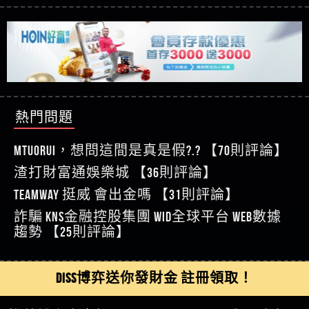
【玩運彩】
利回報被騙的家破人亡
這樣挑！RTP、波動率和平台安全的全攻略！
【推薦博弈】這款《ATG 武俠》老虎機真的猛！玩
【asd】唬爛不出金黑網垃圾平台
過才知道什麼叫超過3萬種中獎方式！
【推薦博弈】BNG電子遊戲完整攻略！熱門老虎
【蘇俊曄】所以會出金嗎現在也是一樣的狀況
機、集鴻運玩法、獨家試玩一次看！
【其他問題】【2025】ATG試玩必看！戰神賽特
【侯依揚】廢物喔
51,000倍數玩法攻略，輕鬆稱霸老虎機！
【其他問題】「拆解力智投資詐騙套路緊急追討
【傑】推代理真的好相處
賴zg369」力智投資是不是詐騙 力智投資是真的嗎
【其他問題】 【遇天盛商行詐騙追回資金賴
【盧鴻傑】請問一下100多萬會出金嗎，有誰可以
力智投資是詐騙嗎 南部老翁還在癡迷力智投資高
zg369】天盛商行詐騙 天盛商行是不是詐騙 天盛商
【其他問題】 受害者援助賴【zg369】退休老翁被
回答
【王亞廷】LINE:kK605638
回報獲利 請不要在匯款
行是真的嗎 天盛商行是詐騙嗎 被天盛商行詐騙一
大戶e點靈詐騙痛不欲生 大戶e點靈是真的嗎 大戶e
【其他問題】 弘記投資詐騙持續收割國人中【免
熱門問題
【王亞廷】#免費手遊#錢龍皇ONLINE#http
招教你拿回
點靈是不是詐騙 大戶e點靈是詐騙嗎 大戶e點靈無
費討回資金賴zg369】弘記投資是詐騙嗎 弘記投資
【其他問題】 被騙追回賴【zg369】KnTop利用新型
【傑】真的
法出金 （大戶e點靈）教你如何規避詐騙陷阱
是不是詐騙 弘記投資是真的嗎 被弘記投資詐騙的
詐騙手法欺詐群眾 KnTop是真的嗎 KnTop是不是詐騙
【其他問題】機台運算專案詐騙持續收割國人中
MTUORUi，想問這間是真是假?.? 【70則評論】
【蔡如軒】黑網一個呵呵
錢怎麼辦 本文教你如何拿回被騙資金
KnTop是詐騙嗎 【KnTop】KnTop無法出金 被KnTop詐騙
【免費討回資金賴zg369】機台運算專案是詐騙嗎
【其他問題】 Hoyabit詐騙持續收割國人中【免費
渣打財富通娛樂城 【36則評論】
【Wei】讚
的錢一招拿回
機台運算專案是不是詐騙 機台運算專案是真的嗎
討回資金賴zg369】Hoyabit是詐騙嗎 Hoyabit是不是詐
【其他問題】KS.M多元化行銷詐騙持續收割國人
【沈樂慧】又是九州??爛死了黑網不要玩
TEAMWAY 挺威 會出金嗎 【31則評論】
被機台運算專案詐騙的錢怎麼辦 本文教你如何拿
騙 Hoyabit是真的嗎 被HoyabitHoyabit詐騙的錢怎麼辦
中【免費討回資金賴zg369】KS.M多元化行銷是詐
【其他問題】免費追回賴「zg369」深度解析野原
【林伊依】爛死了拉贏錢直接鎖帳號可以去吃屎
詐騙 kns金融控股集團 WID全球平台 WEB數據
回被騙資金
本文教你如何拿回被騙資金
騙嗎 KS.M多元化行銷是不是詐騙 KS.M多元化行銷是
家 Family & Love如何詐騙 野原家 Family & Love是不是詐
【其他問題】元盈橋詐騙持續收割國人中【免費
【陳靜茹】推薦小畢，我也是小畢的會員～～
趨勢 【25則評論】
真的嗎 被KS.M多元化行銷詐騙的錢怎麼辦 本文教
騙 野原家 Family & Love是真的嗎 野原家 Family & Love是
討回資金賴zg369】元盈橋是詐騙嗎 元盈橋是不是
【其他問題】被騙追回賴【zg369】M.L.Edge利用新
【黃家羭】推推
你如何拿回被騙資金
詐騙嗎 165多次通報野原家 Family & Love是詐騙平台
詐騙 元盈橋是真的嗎 被元盈橋詐騙的錢怎麼辦
型詐騙手法欺詐群眾 M.L.Edge是真的嗎 M.L.Edge是不
【其他問題】 Robinhood詐騙持續收割國人中【免
【AVA娛樂城】還會自己做假對話來毀謗欸哈哈哈
請遠離
本文教你如何拿回被騙資金
是詐騙 M.L.Edge是詐騙嗎 【M.L.Edge】M.L.Edge無法出
費討回資金賴zg369】Robinhood是詐騙嗎 Robinhood是
【其他問題】FLTO詐騙持續收割國人中【免費討回
DISS博弈送你發財金 註冊領取！
好厲
【陳順堪】黑網不出金
金 被M.L.Edge詐騙的錢一招拿回
不是詐騙 Robinhood是真的嗎 被Robinhood詐騙的錢怎
資金賴zg369】FLTO是詐騙嗎 FLTO是不是詐騙 FLTO是
【其他問題】 遇詐騙求救賴【zg369】八旬老翁被
【黃伊珊】不推薦爛公司
麼辦 本文教你如何拿回被騙資金
真的嗎 被FLTO詐騙的錢怎麼辦 本文教你如何拿回
ALYWS詐騙家破人亡 ALYWS是真的嗎 ALYWS是不是詐騙
【其他問題】 一招教你揭秘新型詐騙手法 （受害