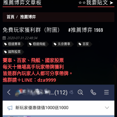
【陳順堪】星匯娛樂城出金幾次後贏錢就不給出
推薦博弈文章板
⭐⭐我要貼文 ➤
被騙資金
ALYWS是詐騙嗎 （ALYWS）無法出金 請小心群組暗椿
者免費援助賴zg369）當當詐騙 當當是不是詐騙 當
金
【陳順堪】黑網出金幾次後贏了就不出金出
當是真的嗎 當當是詐騙嗎 六旬老婦深信當當高獲
【玩運彩】
首頁
推薦博弈
利回報被騙的家破人亡
【asd】唬爛不出金黑網垃圾平台
【蘇俊曄】所以會出金嗎現在也是一樣的狀況
免費玩家獲利群（附圖） #推薦博弈 1969
【侯依揚】廢物喔
2020-07-31 22:48:34
極速賽車
極速飛艇
北京賽車
百家
國際股票
賽車、百家、飛艇、國家股票
每天十幾場高手玩家帶牌獲利
皆是群內玩家人人都可分享帶牌。
進群請＋LINE：dza9999