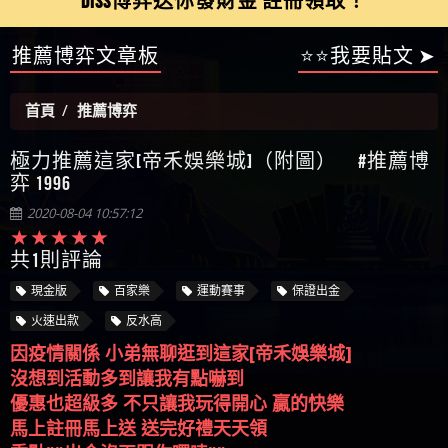
【陳順堪】星匯娛樂城出金幾次後贏錢就不給出
推薦博弈文章板
⭐⭐我要貼文 ➤
被騙資金
ALYWS是詐騙嗎 （ALYWS）無法出金 請小心群組暗椿
者免費援助賴zg369）當當詐騙 當當是不是詐騙 當
金
【陳順堪】黑網出金幾次後贏了就不出金出
當是真的嗎 當當是詐騙嗎 六旬老婦深信當當高獲
【玩運彩】
首頁
推薦博弈
利回報被騙的家破人亡
【asd】唬爛不出金黑網垃圾平台
【蘇俊曄】所以會出金嗎現在也是一樣的狀況
極力推薦這家[帝禾娛樂城]（附圖） #推薦博
【侯依揚】廢物喔
弈 1996
2020-08-04 10:57:12
共1則評論
現金版
百家樂
運動賽事
保證出金
火速出款
反水高
因疫情關係 小弟無聊逛到這家[帝禾娛樂城]
沒想到活動多到讓我有點嚇到
優惠也超級多 不只讓我玩得開心 贏的快樂
馬上註冊馬上送 送完好禮天天領
重點""出金沒再跟你囉嗦""
有興趣的歡迎一起玩