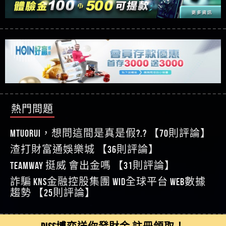
【玩運彩】
利回報被騙的家破人亡
這樣挑！RTP、波動率和平台安全的全攻略！
【推薦博弈】這款《ATG 武俠》老虎機真的猛！玩
【asd】唬爛不出金黑網垃圾平台
過才知道什麼叫超過3萬種中獎方式！
【推薦博弈】BNG電子遊戲完整攻略！熱門老虎
【蘇俊曄】所以會出金嗎現在也是一樣的狀況
機、集鴻運玩法、獨家試玩一次看！
【其他問題】【2025】ATG試玩必看！戰神賽特
【侯依揚】廢物喔
51,000倍數玩法攻略，輕鬆稱霸老虎機！
【其他問題】「拆解力智投資詐騙套路緊急追討
【傑】推代理真的好相處
賴zg369」力智投資是不是詐騙 力智投資是真的嗎
【其他問題】 【遇天盛商行詐騙追回資金賴
【盧鴻傑】請問一下100多萬會出金嗎，有誰可以
力智投資是詐騙嗎 南部老翁還在癡迷力智投資高
zg369】天盛商行詐騙 天盛商行是不是詐騙 天盛商
【其他問題】 受害者援助賴【zg369】退休老翁被
回答
【王亞廷】LINE:kK605638
回報獲利 請不要在匯款
行是真的嗎 天盛商行是詐騙嗎 被天盛商行詐騙一
大戶e點靈詐騙痛不欲生 大戶e點靈是真的嗎 大戶e
【其他問題】 弘記投資詐騙持續收割國人中【免
熱門問題
【王亞廷】#免費手遊#錢龍皇ONLINE#http
招教你拿回
點靈是不是詐騙 大戶e點靈是詐騙嗎 大戶e點靈無
費討回資金賴zg369】弘記投資是詐騙嗎 弘記投資
【其他問題】 被騙追回賴【zg369】KnTop利用新型
【傑】真的
法出金 （大戶e點靈）教你如何規避詐騙陷阱
是不是詐騙 弘記投資是真的嗎 被弘記投資詐騙的
詐騙手法欺詐群眾 KnTop是真的嗎 KnTop是不是詐騙
【其他問題】機台運算專案詐騙持續收割國人中
MTUORUi，想問這間是真是假?.? 【70則評論】
【蔡如軒】黑網一個呵呵
錢怎麼辦 本文教你如何拿回被騙資金
KnTop是詐騙嗎 【KnTop】KnTop無法出金 被KnTop詐騙
【免費討回資金賴zg369】機台運算專案是詐騙嗎
【其他問題】 Hoyabit詐騙持續收割國人中【免費
渣打財富通娛樂城 【36則評論】
【Wei】讚
的錢一招拿回
機台運算專案是不是詐騙 機台運算專案是真的嗎
討回資金賴zg369】Hoyabit是詐騙嗎 Hoyabit是不是詐
【其他問題】KS.M多元化行銷詐騙持續收割國人
【沈樂慧】又是九州??爛死了黑網不要玩
TEAMWAY 挺威 會出金嗎 【31則評論】
被機台運算專案詐騙的錢怎麼辦 本文教你如何拿
騙 Hoyabit是真的嗎 被HoyabitHoyabit詐騙的錢怎麼辦
中【免費討回資金賴zg369】KS.M多元化行銷是詐
【其他問題】免費追回賴「zg369」深度解析野原
【林伊依】爛死了拉贏錢直接鎖帳號可以去吃屎
詐騙 kns金融控股集團 WID全球平台 WEB數據
回被騙資金
本文教你如何拿回被騙資金
騙嗎 KS.M多元化行銷是不是詐騙 KS.M多元化行銷是
家 Family & Love如何詐騙 野原家 Family & Love是不是詐
【其他問題】元盈橋詐騙持續收割國人中【免費
【陳靜茹】推薦小畢，我也是小畢的會員～～
趨勢 【25則評論】
真的嗎 被KS.M多元化行銷詐騙的錢怎麼辦 本文教
騙 野原家 Family & Love是真的嗎 野原家 Family & Love是
討回資金賴zg369】元盈橋是詐騙嗎 元盈橋是不是
【其他問題】被騙追回賴【zg369】M.L.Edge利用新
【黃家羭】推推
你如何拿回被騙資金
詐騙嗎 165多次通報野原家 Family & Love是詐騙平台
詐騙 元盈橋是真的嗎 被元盈橋詐騙的錢怎麼辦
型詐騙手法欺詐群眾 M.L.Edge是真的嗎 M.L.Edge是不
【其他問題】 Robinhood詐騙持續收割國人中【免
【AVA娛樂城】還會自己做假對話來毀謗欸哈哈哈
請遠離
本文教你如何拿回被騙資金
是詐騙 M.L.Edge是詐騙嗎 【M.L.Edge】M.L.Edge無法出
費討回資金賴zg369】Robinhood是詐騙嗎 Robinhood是
【其他問題】FLTO詐騙持續收割國人中【免費討回
DISS博弈送你發財金 註冊領取！
好厲
【陳順堪】黑網不出金
金 被M.L.Edge詐騙的錢一招拿回
不是詐騙 Robinhood是真的嗎 被Robinhood詐騙的錢怎
資金賴zg369】FLTO是詐騙嗎 FLTO是不是詐騙 FLTO是
【其他問題】 遇詐騙求救賴【zg369】八旬老翁被
【黃伊珊】不推薦爛公司
麼辦 本文教你如何拿回被騙資金
真的嗎 被FLTO詐騙的錢怎麼辦 本文教你如何拿回
ALYWS詐騙家破人亡 ALYWS是真的嗎 ALYWS是不是詐騙
【其他問題】 一招教你揭秘新型詐騙手法 （受害