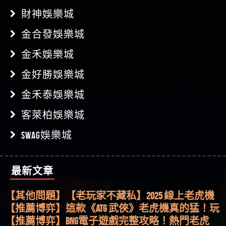
財神娛樂城
金合發娛樂城
金禾娛樂城
金好勝娛樂城
金禾泰娛樂城
客萊柏娛樂城
SWAG娛樂城
最新文章
【其他問題】用理性數據指路，開啟你的高回報
娛樂之旅
【其他問題】【老玩家不藏私】2025 線上老虎機
這樣挑！RTP、波動率和平台安全的全攻略！
【推薦博弈】這款《ATG 武俠》老虎機真的猛！玩
過才知道什麼叫超過3萬種中獎方式！
【推薦博弈】BNG電子遊戲完整攻略！熱門老虎