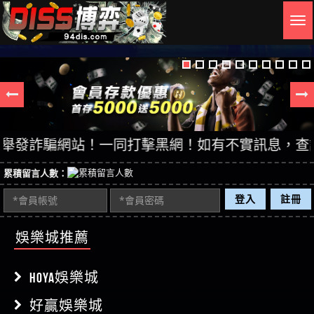
Togg
navig
發詐騙網站！一同打擊黑網！如有不實訊息，查證後立即
累積留言人數：
登入
註冊
娛樂城推薦
HOYA娛樂城
好贏娛樂城