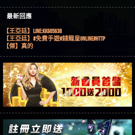
機、集鴻運玩法、獨家試玩一次看！
【其他問題】【2025】ATG試玩必看！戰神賽特
51,000倍數玩法攻略，輕鬆稱霸老虎機！
【其他問題】「拆解力智投資詐騙套路緊急追討
【傑】推代理真的好相處
最新回應
賴zg369」力智投資是不是詐騙 力智投資是真的嗎
【其他問題】 【遇天盛商行詐騙追回資金賴
【盧鴻傑】請問一下100多萬會出金嗎，有誰可以
力智投資是詐騙嗎 南部老翁還在癡迷力智投資高
zg369】天盛商行詐騙 天盛商行是不是詐騙 天盛商
【其他問題】 受害者援助賴【zg369】退休老翁被
回答
【王亞廷】LINE:kK605638
回報獲利 請不要在匯款
行是真的嗎 天盛商行是詐騙嗎 被天盛商行詐騙一
大戶e點靈詐騙痛不欲生 大戶e點靈是真的嗎 大戶e
【其他問題】 弘記投資詐騙持續收割國人中【免
【王亞廷】#免費手遊#錢龍皇ONLINE#http
招教你拿回
點靈是不是詐騙 大戶e點靈是詐騙嗎 大戶e點靈無
費討回資金賴zg369】弘記投資是詐騙嗎 弘記投資
【其他問題】 被騙追回賴【zg369】KnTop利用新型
【傑】真的
法出金 （大戶e點靈）教你如何規避詐騙陷阱
是不是詐騙 弘記投資是真的嗎 被弘記投資詐騙的
詐騙手法欺詐群眾 KnTop是真的嗎 KnTop是不是詐騙
【其他問題】機台運算專案詐騙持續收割國人中
【蔡如軒】黑網一個呵呵
錢怎麼辦 本文教你如何拿回被騙資金
KnTop是詐騙嗎 【KnTop】KnTop無法出金 被KnTop詐騙
【免費討回資金賴zg369】機台運算專案是詐騙嗎
【其他問題】 Hoyabit詐騙持續收割國人中【免費
【Wei】讚
的錢一招拿回
機台運算專案是不是詐騙 機台運算專案是真的嗎
討回資金賴zg369】Hoyabit是詐騙嗎 Hoyabit是不是詐
【其他問題】KS.M多元化行銷詐騙持續收割國人
【沈樂慧】又是九州??爛死了黑網不要玩
被機台運算專案詐騙的錢怎麼辦 本文教你如何拿
騙 Hoyabit是真的嗎 被HoyabitHoyabit詐騙的錢怎麼辦
中【免費討回資金賴zg369】KS.M多元化行銷是詐
【其他問題】免費追回賴「zg369」深度解析野原
【林伊依】爛死了拉贏錢直接鎖帳號可以去吃屎
回被騙資金
本文教你如何拿回被騙資金
騙嗎 KS.M多元化行銷是不是詐騙 KS.M多元化行銷是
家 Family & Love如何詐騙 野原家 Family & Love是不是詐
【其他問題】元盈橋詐騙持續收割國人中【免費
【陳靜茹】推薦小畢，我也是小畢的會員～～
真的嗎 被KS.M多元化行銷詐騙的錢怎麼辦 本文教
騙 野原家 Family & Love是真的嗎 野原家 Family & Love是
討回資金賴zg369】元盈橋是詐騙嗎 元盈橋是不是
【其他問題】被騙追回賴【zg369】M.L.Edge利用新
【黃家羭】推推
你如何拿回被騙資金
詐騙嗎 165多次通報野原家 Family & Love是詐騙平台
詐騙 元盈橋是真的嗎 被元盈橋詐騙的錢怎麼辦
型詐騙手法欺詐群眾 M.L.Edge是真的嗎 M.L.Edge是不
【其他問題】 Robinhood詐騙持續收割國人中【免
【AVA娛樂城】還會自己做假對話來毀謗欸哈哈哈
請遠離
本文教你如何拿回被騙資金
是詐騙 M.L.Edge是詐騙嗎 【M.L.Edge】M.L.Edge無法出
費討回資金賴zg369】Robinhood是詐騙嗎 Robinhood是
【其他問題】FLTO詐騙持續收割國人中【免費討回
好厲
【陳順堪】黑網不出金
金 被M.L.Edge詐騙的錢一招拿回
不是詐騙 Robinhood是真的嗎 被Robinhood詐騙的錢怎
資金賴zg369】FLTO是詐騙嗎 FLTO是不是詐騙 FLTO是
【其他問題】 遇詐騙求救賴【zg369】八旬老翁被
【黃伊珊】不推薦爛公司
麼辦 本文教你如何拿回被騙資金
真的嗎 被FLTO詐騙的錢怎麼辦 本文教你如何拿回
ALYWS詐騙家破人亡 ALYWS是真的嗎 ALYWS是不是詐騙
【其他問題】 一招教你揭秘新型詐騙手法 （受害
【陳順堪】星匯娛樂城出金幾次後贏錢就不給出
被騙資金
ALYWS是詐騙嗎 （ALYWS）無法出金 請小心群組暗椿
者免費援助賴zg369）當當詐騙 當當是不是詐騙 當
【其他問題】用理性數據指路，開啟你的高回報
金
【陳順堪】黑網出金幾次後贏了就不出金出
當是真的嗎 當當是詐騙嗎 六旬老婦深信當當高獲
娛樂之旅
【其他問題】【老玩家不藏私】2025 線上老虎機