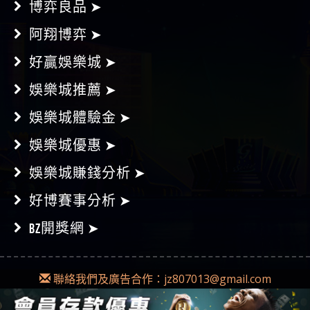
阿翔博弈 ➤
好贏娛樂城 ➤
娛樂城推薦 ➤
娛樂城體驗金 ➤
娛樂城優惠 ➤
娛樂城賺錢分析 ➤
好博賽事分析 ➤
BZ開獎網 ➤
聯絡我們及廣告合作：
jz807013@gmail.com
Copyright © 2018-2019
Diss博弈
|
網站地圖
本網為不記名發文，不會對任何錯誤或遺漏承擔責任。