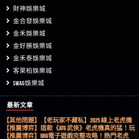
財神娛樂城
金合發娛樂城
金禾娛樂城
金好勝娛樂城
金禾泰娛樂城
客萊柏娛樂城
SWAG娛樂城
最新文章
【其他問題】用理性數據指路，開啟你的高回報
娛樂之旅
【其他問題】【老玩家不藏私】2025 線上老虎機
這樣挑！RTP、波動率和平台安全的全攻略！
【推薦博弈】這款《ATG 武俠》老虎機真的猛！玩
過才知道什麼叫超過3萬種中獎方式！
【推薦博弈】BNG電子遊戲完整攻略！熱門老虎