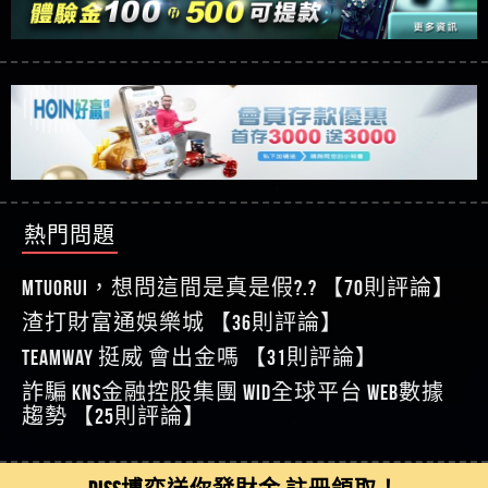
【玩運彩】
利回報被騙的家破人亡
這樣挑！RTP、波動率和平台安全的全攻略！
【推薦博弈】這款《ATG 武俠》老虎機真的猛！玩
【asd】唬爛不出金黑網垃圾平台
過才知道什麼叫超過3萬種中獎方式！
【推薦博弈】BNG電子遊戲完整攻略！熱門老虎
【蘇俊曄】所以會出金嗎現在也是一樣的狀況
機、集鴻運玩法、獨家試玩一次看！
【其他問題】【2025】ATG試玩必看！戰神賽特
【侯依揚】廢物喔
51,000倍數玩法攻略，輕鬆稱霸老虎機！
【其他問題】「拆解力智投資詐騙套路緊急追討
【傑】推代理真的好相處
賴zg369」力智投資是不是詐騙 力智投資是真的嗎
【其他問題】 【遇天盛商行詐騙追回資金賴
【盧鴻傑】請問一下100多萬會出金嗎，有誰可以
力智投資是詐騙嗎 南部老翁還在癡迷力智投資高
zg369】天盛商行詐騙 天盛商行是不是詐騙 天盛商
【其他問題】 受害者援助賴【zg369】退休老翁被
回答
【王亞廷】LINE:kK605638
回報獲利 請不要在匯款
行是真的嗎 天盛商行是詐騙嗎 被天盛商行詐騙一
大戶e點靈詐騙痛不欲生 大戶e點靈是真的嗎 大戶e
【其他問題】 弘記投資詐騙持續收割國人中【免
熱門問題
【王亞廷】#免費手遊#錢龍皇ONLINE#http
招教你拿回
點靈是不是詐騙 大戶e點靈是詐騙嗎 大戶e點靈無
費討回資金賴zg369】弘記投資是詐騙嗎 弘記投資
【其他問題】 被騙追回賴【zg369】KnTop利用新型
【傑】真的
法出金 （大戶e點靈）教你如何規避詐騙陷阱
是不是詐騙 弘記投資是真的嗎 被弘記投資詐騙的
詐騙手法欺詐群眾 KnTop是真的嗎 KnTop是不是詐騙
【其他問題】機台運算專案詐騙持續收割國人中
MTUORUi，想問這間是真是假?.? 【70則評論】
【蔡如軒】黑網一個呵呵
錢怎麼辦 本文教你如何拿回被騙資金
KnTop是詐騙嗎 【KnTop】KnTop無法出金 被KnTop詐騙
【免費討回資金賴zg369】機台運算專案是詐騙嗎
【其他問題】 Hoyabit詐騙持續收割國人中【免費
渣打財富通娛樂城 【36則評論】
【Wei】讚
的錢一招拿回
機台運算專案是不是詐騙 機台運算專案是真的嗎
討回資金賴zg369】Hoyabit是詐騙嗎 Hoyabit是不是詐
【其他問題】KS.M多元化行銷詐騙持續收割國人
【沈樂慧】又是九州??爛死了黑網不要玩
TEAMWAY 挺威 會出金嗎 【31則評論】
被機台運算專案詐騙的錢怎麼辦 本文教你如何拿
騙 Hoyabit是真的嗎 被HoyabitHoyabit詐騙的錢怎麼辦
中【免費討回資金賴zg369】KS.M多元化行銷是詐
【其他問題】免費追回賴「zg369」深度解析野原
【林伊依】爛死了拉贏錢直接鎖帳號可以去吃屎
詐騙 kns金融控股集團 WID全球平台 WEB數據
回被騙資金
本文教你如何拿回被騙資金
騙嗎 KS.M多元化行銷是不是詐騙 KS.M多元化行銷是
家 Family & Love如何詐騙 野原家 Family & Love是不是詐
【其他問題】元盈橋詐騙持續收割國人中【免費
【陳靜茹】推薦小畢，我也是小畢的會員～～
趨勢 【25則評論】
真的嗎 被KS.M多元化行銷詐騙的錢怎麼辦 本文教
騙 野原家 Family & Love是真的嗎 野原家 Family & Love是
討回資金賴zg369】元盈橋是詐騙嗎 元盈橋是不是
【其他問題】被騙追回賴【zg369】M.L.Edge利用新
【黃家羭】推推
你如何拿回被騙資金
詐騙嗎 165多次通報野原家 Family & Love是詐騙平台
詐騙 元盈橋是真的嗎 被元盈橋詐騙的錢怎麼辦
型詐騙手法欺詐群眾 M.L.Edge是真的嗎 M.L.Edge是不
【其他問題】 Robinhood詐騙持續收割國人中【免
【AVA娛樂城】還會自己做假對話來毀謗欸哈哈哈
請遠離
本文教你如何拿回被騙資金
是詐騙 M.L.Edge是詐騙嗎 【M.L.Edge】M.L.Edge無法出
費討回資金賴zg369】Robinhood是詐騙嗎 Robinhood是
【其他問題】FLTO詐騙持續收割國人中【免費討回
DISS博弈送你發財金 註冊領取！
好厲
【陳順堪】黑網不出金
金 被M.L.Edge詐騙的錢一招拿回
不是詐騙 Robinhood是真的嗎 被Robinhood詐騙的錢怎
資金賴zg369】FLTO是詐騙嗎 FLTO是不是詐騙 FLTO是
【其他問題】 遇詐騙求救賴【zg369】八旬老翁被
【黃伊珊】不推薦爛公司
麼辦 本文教你如何拿回被騙資金
真的嗎 被FLTO詐騙的錢怎麼辦 本文教你如何拿回
ALYWS詐騙家破人亡 ALYWS是真的嗎 ALYWS是不是詐騙
【其他問題】 一招教你揭秘新型詐騙手法 （受害