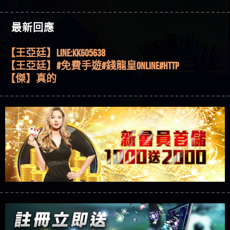
機、集鴻運玩法、獨家試玩一次看！
【其他問題】【2025】ATG試玩必看！戰神賽特
51,000倍數玩法攻略，輕鬆稱霸老虎機！
【其他問題】「拆解力智投資詐騙套路緊急追討
【傑】推代理真的好相處
最新回應
賴zg369」力智投資是不是詐騙 力智投資是真的嗎
【其他問題】 【遇天盛商行詐騙追回資金賴
【盧鴻傑】請問一下100多萬會出金嗎，有誰可以
力智投資是詐騙嗎 南部老翁還在癡迷力智投資高
zg369】天盛商行詐騙 天盛商行是不是詐騙 天盛商
【其他問題】 受害者援助賴【zg369】退休老翁被
回答
【王亞廷】LINE:kK605638
回報獲利 請不要在匯款
行是真的嗎 天盛商行是詐騙嗎 被天盛商行詐騙一
大戶e點靈詐騙痛不欲生 大戶e點靈是真的嗎 大戶e
【其他問題】 弘記投資詐騙持續收割國人中【免
【王亞廷】#免費手遊#錢龍皇ONLINE#http
招教你拿回
點靈是不是詐騙 大戶e點靈是詐騙嗎 大戶e點靈無
費討回資金賴zg369】弘記投資是詐騙嗎 弘記投資
【其他問題】 被騙追回賴【zg369】KnTop利用新型
【傑】真的
法出金 （大戶e點靈）教你如何規避詐騙陷阱
是不是詐騙 弘記投資是真的嗎 被弘記投資詐騙的
詐騙手法欺詐群眾 KnTop是真的嗎 KnTop是不是詐騙
【其他問題】機台運算專案詐騙持續收割國人中
【蔡如軒】黑網一個呵呵
錢怎麼辦 本文教你如何拿回被騙資金
KnTop是詐騙嗎 【KnTop】KnTop無法出金 被KnTop詐騙
【免費討回資金賴zg369】機台運算專案是詐騙嗎
【其他問題】 Hoyabit詐騙持續收割國人中【免費
【Wei】讚
的錢一招拿回
機台運算專案是不是詐騙 機台運算專案是真的嗎
討回資金賴zg369】Hoyabit是詐騙嗎 Hoyabit是不是詐
【其他問題】KS.M多元化行銷詐騙持續收割國人
【沈樂慧】又是九州??爛死了黑網不要玩
被機台運算專案詐騙的錢怎麼辦 本文教你如何拿
騙 Hoyabit是真的嗎 被HoyabitHoyabit詐騙的錢怎麼辦
中【免費討回資金賴zg369】KS.M多元化行銷是詐
【其他問題】免費追回賴「zg369」深度解析野原
【林伊依】爛死了拉贏錢直接鎖帳號可以去吃屎
回被騙資金
本文教你如何拿回被騙資金
騙嗎 KS.M多元化行銷是不是詐騙 KS.M多元化行銷是
家 Family & Love如何詐騙 野原家 Family & Love是不是詐
【其他問題】元盈橋詐騙持續收割國人中【免費
【陳靜茹】推薦小畢，我也是小畢的會員～～
真的嗎 被KS.M多元化行銷詐騙的錢怎麼辦 本文教
騙 野原家 Family & Love是真的嗎 野原家 Family & Love是
討回資金賴zg369】元盈橋是詐騙嗎 元盈橋是不是
【其他問題】被騙追回賴【zg369】M.L.Edge利用新
【黃家羭】推推
你如何拿回被騙資金
詐騙嗎 165多次通報野原家 Family & Love是詐騙平台
詐騙 元盈橋是真的嗎 被元盈橋詐騙的錢怎麼辦
型詐騙手法欺詐群眾 M.L.Edge是真的嗎 M.L.Edge是不
【其他問題】 Robinhood詐騙持續收割國人中【免
【AVA娛樂城】還會自己做假對話來毀謗欸哈哈哈
請遠離
本文教你如何拿回被騙資金
是詐騙 M.L.Edge是詐騙嗎 【M.L.Edge】M.L.Edge無法出
費討回資金賴zg369】Robinhood是詐騙嗎 Robinhood是
【其他問題】FLTO詐騙持續收割國人中【免費討回
好厲
【陳順堪】黑網不出金
金 被M.L.Edge詐騙的錢一招拿回
不是詐騙 Robinhood是真的嗎 被Robinhood詐騙的錢怎
資金賴zg369】FLTO是詐騙嗎 FLTO是不是詐騙 FLTO是
【其他問題】 遇詐騙求救賴【zg369】八旬老翁被
【黃伊珊】不推薦爛公司
麼辦 本文教你如何拿回被騙資金
真的嗎 被FLTO詐騙的錢怎麼辦 本文教你如何拿回
ALYWS詐騙家破人亡 ALYWS是真的嗎 ALYWS是不是詐騙
【其他問題】 一招教你揭秘新型詐騙手法 （受害
【陳順堪】星匯娛樂城出金幾次後贏錢就不給出
被騙資金
ALYWS是詐騙嗎 （ALYWS）無法出金 請小心群組暗椿
者免費援助賴zg369）當當詐騙 當當是不是詐騙 當
【其他問題】用理性數據指路，開啟你的高回報
金
【陳順堪】黑網出金幾次後贏了就不出金出
當是真的嗎 當當是詐騙嗎 六旬老婦深信當當高獲
娛樂之旅
【其他問題】【老玩家不藏私】2025 線上老虎機