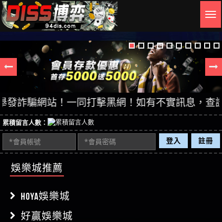
Togg
navig
詐騙網站！一同打擊黑網！如有不實訊息，查證後立即
累積留言人數：
登入
註冊
娛樂城推薦
HOYA娛樂城
好贏娛樂城