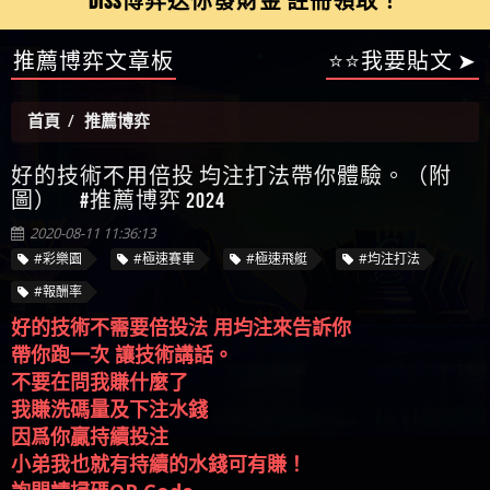
【陳順堪】星匯娛樂城出金幾次後贏錢就不給出
推薦博弈文章板
⭐⭐我要貼文 ➤
被騙資金
ALYWS是詐騙嗎 （ALYWS）無法出金 請小心群組暗椿
者免費援助賴zg369）當當詐騙 當當是不是詐騙 當
金
【陳順堪】黑網出金幾次後贏了就不出金出
當是真的嗎 當當是詐騙嗎 六旬老婦深信當當高獲
【玩運彩】
首頁
推薦博弈
利回報被騙的家破人亡
【asd】唬爛不出金黑網垃圾平台
【蘇俊曄】所以會出金嗎現在也是一樣的狀況
好的技術不用倍投 均注打法帶你體驗。（附
【侯依揚】廢物喔
圖） #推薦博弈 2024
2020-08-11 11:36:13
#彩樂園
#極速賽車
#極速飛艇
#均注打法
#報酬率
好的技術不需要倍投法 用均注來告訴你
帶你跑一次 讓技術講話。
不要在問我賺什麼了
我賺洗碼量及下注水錢
因爲你贏持續投注
小弟我也就有持續的水錢可有賺！
詢問請掃碼QR Code