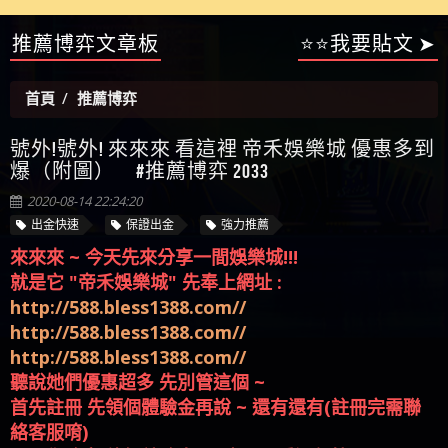
【陳順堪】星匯娛樂城出金幾次後贏錢就不給出
推薦博弈文章板
⭐⭐我要貼文 ➤
被騙資金
ALYWS是詐騙嗎 （ALYWS）無法出金 請小心群組暗椿
者免費援助賴zg369）當當詐騙 當當是不是詐騙 當
金
【陳順堪】黑網出金幾次後贏了就不出金出
當是真的嗎 當當是詐騙嗎 六旬老婦深信當當高獲
【玩運彩】
首頁
推薦博弈
利回報被騙的家破人亡
【asd】唬爛不出金黑網垃圾平台
【蘇俊曄】所以會出金嗎現在也是一樣的狀況
號外!號外! 來來來 看這裡 帝禾娛樂城 優惠多到
【侯依揚】廢物喔
爆（附圖） #推薦博弈 2033
2020-08-14 22:24:20
出金快速
保證出金
強力推薦
來來來 ~ 今天先來分享一間娛樂城!!!
就是它 "帝禾娛樂城" 先奉上網址 :
http://588.bless1388.com//
http://588.bless1388.com//
http://588.bless1388.com//
聽說她們優惠超多 先別管這個 ~
首先註冊 先領個體驗金再說 ~ 還有還有(註冊完需聯
絡客服唷)
只要你敢贏 他們就敢出 ~ (也是要看運氣拉