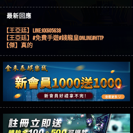
機、集鴻運玩法、獨家試玩一次看！
【其他問題】【2025】ATG試玩必看！戰神賽特
51,000倍數玩法攻略，輕鬆稱霸老虎機！
【其他問題】「拆解力智投資詐騙套路緊急追討
【傑】推代理真的好相處
最新回應
賴zg369」力智投資是不是詐騙 力智投資是真的嗎
【其他問題】 【遇天盛商行詐騙追回資金賴
【盧鴻傑】請問一下100多萬會出金嗎，有誰可以
力智投資是詐騙嗎 南部老翁還在癡迷力智投資高
zg369】天盛商行詐騙 天盛商行是不是詐騙 天盛商
【其他問題】 受害者援助賴【zg369】退休老翁被
回答
【王亞廷】LINE:kK605638
回報獲利 請不要在匯款
行是真的嗎 天盛商行是詐騙嗎 被天盛商行詐騙一
大戶e點靈詐騙痛不欲生 大戶e點靈是真的嗎 大戶e
【其他問題】 弘記投資詐騙持續收割國人中【免
【王亞廷】#免費手遊#錢龍皇ONLINE#http
招教你拿回
點靈是不是詐騙 大戶e點靈是詐騙嗎 大戶e點靈無
費討回資金賴zg369】弘記投資是詐騙嗎 弘記投資
【其他問題】 被騙追回賴【zg369】KnTop利用新型
【傑】真的
法出金 （大戶e點靈）教你如何規避詐騙陷阱
是不是詐騙 弘記投資是真的嗎 被弘記投資詐騙的
詐騙手法欺詐群眾 KnTop是真的嗎 KnTop是不是詐騙
【其他問題】機台運算專案詐騙持續收割國人中
【蔡如軒】黑網一個呵呵
錢怎麼辦 本文教你如何拿回被騙資金
KnTop是詐騙嗎 【KnTop】KnTop無法出金 被KnTop詐騙
【免費討回資金賴zg369】機台運算專案是詐騙嗎
【其他問題】 Hoyabit詐騙持續收割國人中【免費
【Wei】讚
的錢一招拿回
機台運算專案是不是詐騙 機台運算專案是真的嗎
討回資金賴zg369】Hoyabit是詐騙嗎 Hoyabit是不是詐
【其他問題】KS.M多元化行銷詐騙持續收割國人
【沈樂慧】又是九州??爛死了黑網不要玩
被機台運算專案詐騙的錢怎麼辦 本文教你如何拿
騙 Hoyabit是真的嗎 被HoyabitHoyabit詐騙的錢怎麼辦
中【免費討回資金賴zg369】KS.M多元化行銷是詐
【其他問題】免費追回賴「zg369」深度解析野原
【林伊依】爛死了拉贏錢直接鎖帳號可以去吃屎
回被騙資金
本文教你如何拿回被騙資金
騙嗎 KS.M多元化行銷是不是詐騙 KS.M多元化行銷是
家 Family & Love如何詐騙 野原家 Family & Love是不是詐
【其他問題】元盈橋詐騙持續收割國人中【免費
【陳靜茹】推薦小畢，我也是小畢的會員～～
真的嗎 被KS.M多元化行銷詐騙的錢怎麼辦 本文教
騙 野原家 Family & Love是真的嗎 野原家 Family & Love是
討回資金賴zg369】元盈橋是詐騙嗎 元盈橋是不是
【其他問題】被騙追回賴【zg369】M.L.Edge利用新
【黃家羭】推推
你如何拿回被騙資金
詐騙嗎 165多次通報野原家 Family & Love是詐騙平台
詐騙 元盈橋是真的嗎 被元盈橋詐騙的錢怎麼辦
型詐騙手法欺詐群眾 M.L.Edge是真的嗎 M.L.Edge是不
【其他問題】 Robinhood詐騙持續收割國人中【免
【AVA娛樂城】還會自己做假對話來毀謗欸哈哈哈
請遠離
本文教你如何拿回被騙資金
是詐騙 M.L.Edge是詐騙嗎 【M.L.Edge】M.L.Edge無法出
費討回資金賴zg369】Robinhood是詐騙嗎 Robinhood是
【其他問題】FLTO詐騙持續收割國人中【免費討回
好厲
【陳順堪】黑網不出金
金 被M.L.Edge詐騙的錢一招拿回
不是詐騙 Robinhood是真的嗎 被Robinhood詐騙的錢怎
資金賴zg369】FLTO是詐騙嗎 FLTO是不是詐騙 FLTO是
【其他問題】 遇詐騙求救賴【zg369】八旬老翁被
【黃伊珊】不推薦爛公司
麼辦 本文教你如何拿回被騙資金
真的嗎 被FLTO詐騙的錢怎麼辦 本文教你如何拿回
ALYWS詐騙家破人亡 ALYWS是真的嗎 ALYWS是不是詐騙
【其他問題】 一招教你揭秘新型詐騙手法 （受害
【陳順堪】星匯娛樂城出金幾次後贏錢就不給出
被騙資金
ALYWS是詐騙嗎 （ALYWS）無法出金 請小心群組暗椿
者免費援助賴zg369）當當詐騙 當當是不是詐騙 當
【其他問題】用理性數據指路，開啟你的高回報
金
【陳順堪】黑網出金幾次後贏了就不出金出
當是真的嗎 當當是詐騙嗎 六旬老婦深信當當高獲
娛樂之旅
【其他問題】【老玩家不藏私】2025 線上老虎機