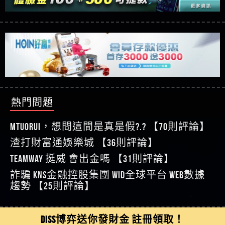
【玩運彩】
利回報被騙的家破人亡
這樣挑！RTP、波動率和平台安全的全攻略！
【推薦博弈】這款《ATG 武俠》老虎機真的猛！玩
【asd】唬爛不出金黑網垃圾平台
過才知道什麼叫超過3萬種中獎方式！
【推薦博弈】BNG電子遊戲完整攻略！熱門老虎
【蘇俊曄】所以會出金嗎現在也是一樣的狀況
機、集鴻運玩法、獨家試玩一次看！
【其他問題】【2025】ATG試玩必看！戰神賽特
【侯依揚】廢物喔
51,000倍數玩法攻略，輕鬆稱霸老虎機！
【其他問題】「拆解力智投資詐騙套路緊急追討
【傑】推代理真的好相處
賴zg369」力智投資是不是詐騙 力智投資是真的嗎
【其他問題】 【遇天盛商行詐騙追回資金賴
【盧鴻傑】請問一下100多萬會出金嗎，有誰可以
力智投資是詐騙嗎 南部老翁還在癡迷力智投資高
zg369】天盛商行詐騙 天盛商行是不是詐騙 天盛商
【其他問題】 受害者援助賴【zg369】退休老翁被
回答
【王亞廷】LINE:kK605638
回報獲利 請不要在匯款
行是真的嗎 天盛商行是詐騙嗎 被天盛商行詐騙一
大戶e點靈詐騙痛不欲生 大戶e點靈是真的嗎 大戶e
【其他問題】 弘記投資詐騙持續收割國人中【免
熱門問題
【王亞廷】#免費手遊#錢龍皇ONLINE#http
招教你拿回
點靈是不是詐騙 大戶e點靈是詐騙嗎 大戶e點靈無
費討回資金賴zg369】弘記投資是詐騙嗎 弘記投資
【其他問題】 被騙追回賴【zg369】KnTop利用新型
【傑】真的
法出金 （大戶e點靈）教你如何規避詐騙陷阱
是不是詐騙 弘記投資是真的嗎 被弘記投資詐騙的
詐騙手法欺詐群眾 KnTop是真的嗎 KnTop是不是詐騙
【其他問題】機台運算專案詐騙持續收割國人中
MTUORUi，想問這間是真是假?.? 【70則評論】
【蔡如軒】黑網一個呵呵
錢怎麼辦 本文教你如何拿回被騙資金
KnTop是詐騙嗎 【KnTop】KnTop無法出金 被KnTop詐騙
【免費討回資金賴zg369】機台運算專案是詐騙嗎
【其他問題】 Hoyabit詐騙持續收割國人中【免費
渣打財富通娛樂城 【36則評論】
【Wei】讚
的錢一招拿回
機台運算專案是不是詐騙 機台運算專案是真的嗎
討回資金賴zg369】Hoyabit是詐騙嗎 Hoyabit是不是詐
【其他問題】KS.M多元化行銷詐騙持續收割國人
【沈樂慧】又是九州??爛死了黑網不要玩
TEAMWAY 挺威 會出金嗎 【31則評論】
被機台運算專案詐騙的錢怎麼辦 本文教你如何拿
騙 Hoyabit是真的嗎 被HoyabitHoyabit詐騙的錢怎麼辦
中【免費討回資金賴zg369】KS.M多元化行銷是詐
【其他問題】免費追回賴「zg369」深度解析野原
【林伊依】爛死了拉贏錢直接鎖帳號可以去吃屎
詐騙 kns金融控股集團 WID全球平台 WEB數據
回被騙資金
本文教你如何拿回被騙資金
騙嗎 KS.M多元化行銷是不是詐騙 KS.M多元化行銷是
家 Family & Love如何詐騙 野原家 Family & Love是不是詐
【其他問題】元盈橋詐騙持續收割國人中【免費
【陳靜茹】推薦小畢，我也是小畢的會員～～
趨勢 【25則評論】
真的嗎 被KS.M多元化行銷詐騙的錢怎麼辦 本文教
騙 野原家 Family & Love是真的嗎 野原家 Family & Love是
討回資金賴zg369】元盈橋是詐騙嗎 元盈橋是不是
【其他問題】被騙追回賴【zg369】M.L.Edge利用新
【黃家羭】推推
你如何拿回被騙資金
詐騙嗎 165多次通報野原家 Family & Love是詐騙平台
詐騙 元盈橋是真的嗎 被元盈橋詐騙的錢怎麼辦
型詐騙手法欺詐群眾 M.L.Edge是真的嗎 M.L.Edge是不
【其他問題】 Robinhood詐騙持續收割國人中【免
【AVA娛樂城】還會自己做假對話來毀謗欸哈哈哈
請遠離
本文教你如何拿回被騙資金
是詐騙 M.L.Edge是詐騙嗎 【M.L.Edge】M.L.Edge無法出
費討回資金賴zg369】Robinhood是詐騙嗎 Robinhood是
【其他問題】FLTO詐騙持續收割國人中【免費討回
DISS博弈送你發財金 註冊領取！
好厲
【陳順堪】黑網不出金
金 被M.L.Edge詐騙的錢一招拿回
不是詐騙 Robinhood是真的嗎 被Robinhood詐騙的錢怎
資金賴zg369】FLTO是詐騙嗎 FLTO是不是詐騙 FLTO是
【其他問題】 遇詐騙求救賴【zg369】八旬老翁被
【黃伊珊】不推薦爛公司
麼辦 本文教你如何拿回被騙資金
真的嗎 被FLTO詐騙的錢怎麼辦 本文教你如何拿回
ALYWS詐騙家破人亡 ALYWS是真的嗎 ALYWS是不是詐騙
【其他問題】 一招教你揭秘新型詐騙手法 （受害