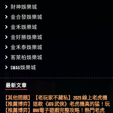
財神娛樂城
金合發娛樂城
金禾娛樂城
金好勝娛樂城
金禾泰娛樂城
客萊柏娛樂城
SWAG娛樂城
最新文章
【其他問題】用理性數據指路，開啟你的高回報
娛樂之旅
【其他問題】【老玩家不藏私】2025 線上老虎機
這樣挑！RTP、波動率和平台安全的全攻略！
【推薦博弈】這款《ATG 武俠》老虎機真的猛！玩
過才知道什麼叫超過3萬種中獎方式！
【推薦博弈】BNG電子遊戲完整攻略！熱門老虎