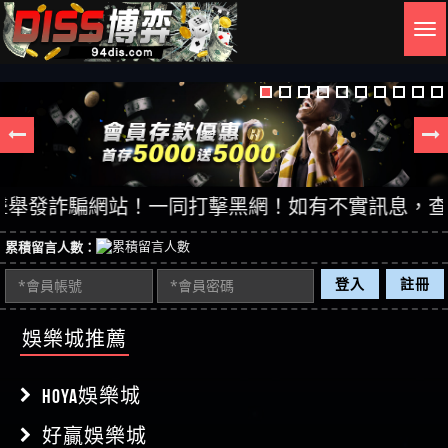
Togg
navig
發詐騙網站！一同打擊黑網！如有不實訊息，查證後立
累積留言人數：
登入
註冊
娛樂城推薦
HOYA娛樂城
好贏娛樂城