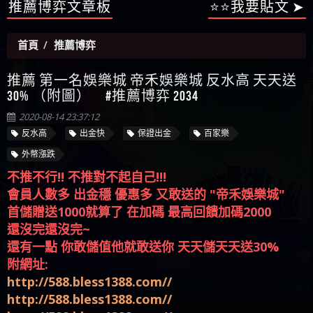
【陳順堪】星匯娛樂城出金幾次後贏錢就不給出
推薦博弈文章板
⭐⭐我要貼文 ➤
被騙資金
ALYWS是詐騙嗎 （ALYWS）無法出金 請小心群組暗椿
者免費援助賴zg369）當當詐騙 當當是不是詐騙 當
金
【陳順堪】黑網出金幾次後贏了就不出金出
當是真的嗎 當當是詐騙嗎 六旬老婦深信當當高獲
【玩運彩】
首頁
推薦博弈
利回報被騙的家破人亡
【asd】唬爛不出金黑網垃圾平台
【蘇俊曄】所以會出金嗎現在也是一樣的狀況
推薦 第一名娛樂城 帝禾娛樂城 反水高 天天送
【侯依揚】廢物喔
30% （附圖） #推薦博弈 2034
2020-08-14 23:37:12
反水高
出金快
保證出金
百家樂
外幣漲跌
不推不行!! 不推對不起自己!!!
會員人數多 出金穩 優惠多 又敢送的 "帝禾娛樂城"
首儲贈送1000就算了 在加碼 最高回饋加碼2000
還沒完還沒完~
還有一點 你敢儲值他就敢送你 天天儲天天送30%
附網址:
http://588.bless1388.com//
http://588.bless1388.com//