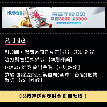
【玩運彩】
利回報被騙的家破人亡
這樣挑！RTP、波動率和平台安全的全攻略！
【推薦博弈】這款《ATG 武俠》老虎機真的猛！玩
【asd】唬爛不出金黑網垃圾平台
過才知道什麼叫超過3萬種中獎方式！
【推薦博弈】BNG電子遊戲完整攻略！熱門老虎
【蘇俊曄】所以會出金嗎現在也是一樣的狀況
機、集鴻運玩法、獨家試玩一次看！
【其他問題】【2025】ATG試玩必看！戰神賽特
【侯依揚】廢物喔
51,000倍數玩法攻略，輕鬆稱霸老虎機！
【其他問題】「拆解力智投資詐騙套路緊急追討
【傑】推代理真的好相處
賴zg369」力智投資是不是詐騙 力智投資是真的嗎
【其他問題】 【遇天盛商行詐騙追回資金賴
【盧鴻傑】請問一下100多萬會出金嗎，有誰可以
力智投資是詐騙嗎 南部老翁還在癡迷力智投資高
zg369】天盛商行詐騙 天盛商行是不是詐騙 天盛商
【其他問題】 受害者援助賴【zg369】退休老翁被
回答
【王亞廷】LINE:kK605638
回報獲利 請不要在匯款
行是真的嗎 天盛商行是詐騙嗎 被天盛商行詐騙一
大戶e點靈詐騙痛不欲生 大戶e點靈是真的嗎 大戶e
【其他問題】 弘記投資詐騙持續收割國人中【免
熱門問題
【王亞廷】#免費手遊#錢龍皇ONLINE#http
招教你拿回
點靈是不是詐騙 大戶e點靈是詐騙嗎 大戶e點靈無
費討回資金賴zg369】弘記投資是詐騙嗎 弘記投資
【其他問題】 被騙追回賴【zg369】KnTop利用新型
【傑】真的
法出金 （大戶e點靈）教你如何規避詐騙陷阱
是不是詐騙 弘記投資是真的嗎 被弘記投資詐騙的
詐騙手法欺詐群眾 KnTop是真的嗎 KnTop是不是詐騙
【其他問題】機台運算專案詐騙持續收割國人中
MTUORUi，想問這間是真是假?.? 【70則評論】
【蔡如軒】黑網一個呵呵
錢怎麼辦 本文教你如何拿回被騙資金
KnTop是詐騙嗎 【KnTop】KnTop無法出金 被KnTop詐騙
【免費討回資金賴zg369】機台運算專案是詐騙嗎
【其他問題】 Hoyabit詐騙持續收割國人中【免費
渣打財富通娛樂城 【36則評論】
【Wei】讚
的錢一招拿回
機台運算專案是不是詐騙 機台運算專案是真的嗎
討回資金賴zg369】Hoyabit是詐騙嗎 Hoyabit是不是詐
【其他問題】KS.M多元化行銷詐騙持續收割國人
【沈樂慧】又是九州??爛死了黑網不要玩
TEAMWAY 挺威 會出金嗎 【31則評論】
被機台運算專案詐騙的錢怎麼辦 本文教你如何拿
騙 Hoyabit是真的嗎 被HoyabitHoyabit詐騙的錢怎麼辦
中【免費討回資金賴zg369】KS.M多元化行銷是詐
【其他問題】免費追回賴「zg369」深度解析野原
【林伊依】爛死了拉贏錢直接鎖帳號可以去吃屎
詐騙 kns金融控股集團 WID全球平台 WEB數據
回被騙資金
本文教你如何拿回被騙資金
騙嗎 KS.M多元化行銷是不是詐騙 KS.M多元化行銷是
家 Family & Love如何詐騙 野原家 Family & Love是不是詐
【其他問題】元盈橋詐騙持續收割國人中【免費
【陳靜茹】推薦小畢，我也是小畢的會員～～
趨勢 【25則評論】
真的嗎 被KS.M多元化行銷詐騙的錢怎麼辦 本文教
騙 野原家 Family & Love是真的嗎 野原家 Family & Love是
討回資金賴zg369】元盈橋是詐騙嗎 元盈橋是不是
【其他問題】被騙追回賴【zg369】M.L.Edge利用新
【黃家羭】推推
你如何拿回被騙資金
詐騙嗎 165多次通報野原家 Family & Love是詐騙平台
詐騙 元盈橋是真的嗎 被元盈橋詐騙的錢怎麼辦
型詐騙手法欺詐群眾 M.L.Edge是真的嗎 M.L.Edge是不
【其他問題】 Robinhood詐騙持續收割國人中【免
【AVA娛樂城】還會自己做假對話來毀謗欸哈哈哈
請遠離
本文教你如何拿回被騙資金
是詐騙 M.L.Edge是詐騙嗎 【M.L.Edge】M.L.Edge無法出
費討回資金賴zg369】Robinhood是詐騙嗎 Robinhood是
【其他問題】FLTO詐騙持續收割國人中【免費討回
DISS博弈送你發財金 註冊領取！
好厲
【陳順堪】黑網不出金
金 被M.L.Edge詐騙的錢一招拿回
不是詐騙 Robinhood是真的嗎 被Robinhood詐騙的錢怎
資金賴zg369】FLTO是詐騙嗎 FLTO是不是詐騙 FLTO是
【其他問題】 遇詐騙求救賴【zg369】八旬老翁被
【黃伊珊】不推薦爛公司
麼辦 本文教你如何拿回被騙資金
真的嗎 被FLTO詐騙的錢怎麼辦 本文教你如何拿回
ALYWS詐騙家破人亡 ALYWS是真的嗎 ALYWS是不是詐騙
【其他問題】 一招教你揭秘新型詐騙手法 （受害