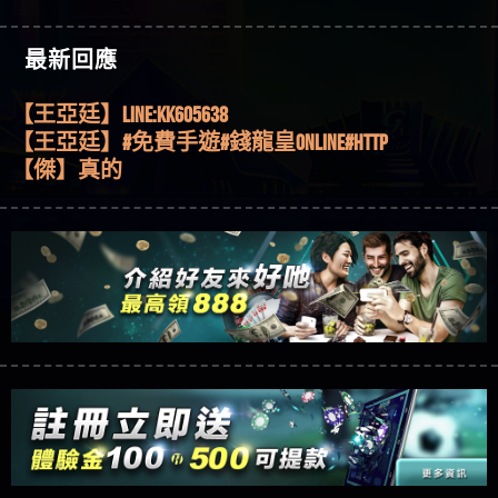
機、集鴻運玩法、獨家試玩一次看！
【其他問題】【2025】ATG試玩必看！戰神賽特
51,000倍數玩法攻略，輕鬆稱霸老虎機！
【其他問題】「拆解力智投資詐騙套路緊急追討
【傑】推代理真的好相處
最新回應
賴zg369」力智投資是不是詐騙 力智投資是真的嗎
【其他問題】 【遇天盛商行詐騙追回資金賴
【盧鴻傑】請問一下100多萬會出金嗎，有誰可以
力智投資是詐騙嗎 南部老翁還在癡迷力智投資高
zg369】天盛商行詐騙 天盛商行是不是詐騙 天盛商
【其他問題】 受害者援助賴【zg369】退休老翁被
回答
【王亞廷】LINE:kK605638
回報獲利 請不要在匯款
行是真的嗎 天盛商行是詐騙嗎 被天盛商行詐騙一
大戶e點靈詐騙痛不欲生 大戶e點靈是真的嗎 大戶e
【其他問題】 弘記投資詐騙持續收割國人中【免
【王亞廷】#免費手遊#錢龍皇ONLINE#http
招教你拿回
點靈是不是詐騙 大戶e點靈是詐騙嗎 大戶e點靈無
費討回資金賴zg369】弘記投資是詐騙嗎 弘記投資
【其他問題】 被騙追回賴【zg369】KnTop利用新型
【傑】真的
法出金 （大戶e點靈）教你如何規避詐騙陷阱
是不是詐騙 弘記投資是真的嗎 被弘記投資詐騙的
詐騙手法欺詐群眾 KnTop是真的嗎 KnTop是不是詐騙
【其他問題】機台運算專案詐騙持續收割國人中
【蔡如軒】黑網一個呵呵
錢怎麼辦 本文教你如何拿回被騙資金
KnTop是詐騙嗎 【KnTop】KnTop無法出金 被KnTop詐騙
【免費討回資金賴zg369】機台運算專案是詐騙嗎
【其他問題】 Hoyabit詐騙持續收割國人中【免費
【Wei】讚
的錢一招拿回
機台運算專案是不是詐騙 機台運算專案是真的嗎
討回資金賴zg369】Hoyabit是詐騙嗎 Hoyabit是不是詐
【其他問題】KS.M多元化行銷詐騙持續收割國人
【沈樂慧】又是九州??爛死了黑網不要玩
被機台運算專案詐騙的錢怎麼辦 本文教你如何拿
騙 Hoyabit是真的嗎 被HoyabitHoyabit詐騙的錢怎麼辦
中【免費討回資金賴zg369】KS.M多元化行銷是詐
【其他問題】免費追回賴「zg369」深度解析野原
【林伊依】爛死了拉贏錢直接鎖帳號可以去吃屎
回被騙資金
本文教你如何拿回被騙資金
騙嗎 KS.M多元化行銷是不是詐騙 KS.M多元化行銷是
家 Family & Love如何詐騙 野原家 Family & Love是不是詐
【其他問題】元盈橋詐騙持續收割國人中【免費
【陳靜茹】推薦小畢，我也是小畢的會員～～
真的嗎 被KS.M多元化行銷詐騙的錢怎麼辦 本文教
騙 野原家 Family & Love是真的嗎 野原家 Family & Love是
討回資金賴zg369】元盈橋是詐騙嗎 元盈橋是不是
【其他問題】被騙追回賴【zg369】M.L.Edge利用新
【黃家羭】推推
你如何拿回被騙資金
詐騙嗎 165多次通報野原家 Family & Love是詐騙平台
詐騙 元盈橋是真的嗎 被元盈橋詐騙的錢怎麼辦
型詐騙手法欺詐群眾 M.L.Edge是真的嗎 M.L.Edge是不
【其他問題】 Robinhood詐騙持續收割國人中【免
【AVA娛樂城】還會自己做假對話來毀謗欸哈哈哈
請遠離
本文教你如何拿回被騙資金
是詐騙 M.L.Edge是詐騙嗎 【M.L.Edge】M.L.Edge無法出
費討回資金賴zg369】Robinhood是詐騙嗎 Robinhood是
【其他問題】FLTO詐騙持續收割國人中【免費討回
好厲
【陳順堪】黑網不出金
金 被M.L.Edge詐騙的錢一招拿回
不是詐騙 Robinhood是真的嗎 被Robinhood詐騙的錢怎
資金賴zg369】FLTO是詐騙嗎 FLTO是不是詐騙 FLTO是
【其他問題】 遇詐騙求救賴【zg369】八旬老翁被
【黃伊珊】不推薦爛公司
麼辦 本文教你如何拿回被騙資金
真的嗎 被FLTO詐騙的錢怎麼辦 本文教你如何拿回
ALYWS詐騙家破人亡 ALYWS是真的嗎 ALYWS是不是詐騙
【其他問題】 一招教你揭秘新型詐騙手法 （受害
【陳順堪】星匯娛樂城出金幾次後贏錢就不給出
被騙資金
ALYWS是詐騙嗎 （ALYWS）無法出金 請小心群組暗椿
者免費援助賴zg369）當當詐騙 當當是不是詐騙 當
【其他問題】用理性數據指路，開啟你的高回報
金
【陳順堪】黑網出金幾次後贏了就不出金出
當是真的嗎 當當是詐騙嗎 六旬老婦深信當當高獲
娛樂之旅
【其他問題】【老玩家不藏私】2025 線上老虎機