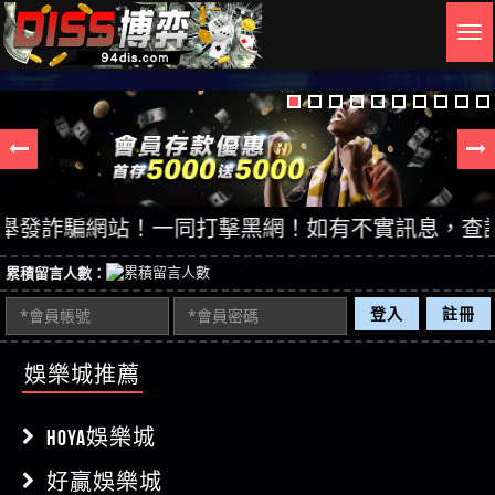
Togg
navig
詐騙網站！一同打擊黑網！如有不實訊息，查證後立即
累積留言人數：
登入
註冊
娛樂城推薦
HOYA娛樂城
好贏娛樂城