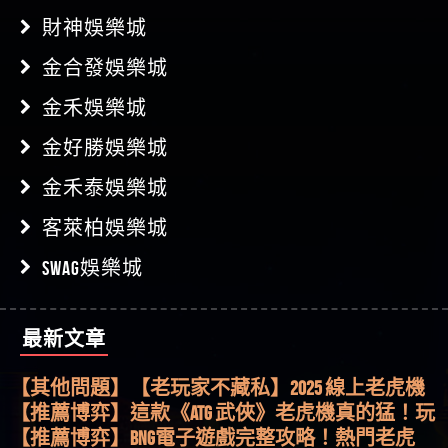
財神娛樂城
金合發娛樂城
金禾娛樂城
金好勝娛樂城
金禾泰娛樂城
客萊柏娛樂城
SWAG娛樂城
最新文章
【其他問題】用理性數據指路，開啟你的高回報
娛樂之旅
【其他問題】【老玩家不藏私】2025 線上老虎機
這樣挑！RTP、波動率和平台安全的全攻略！
【推薦博弈】這款《ATG 武俠》老虎機真的猛！玩
過才知道什麼叫超過3萬種中獎方式！
【推薦博弈】BNG電子遊戲完整攻略！熱門老虎