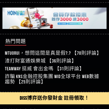
【玩運彩】
利回報被騙的家破人亡
這樣挑！RTP、波動率和平台安全的全攻略！
【推薦博弈】這款《ATG 武俠》老虎機真的猛！玩
【asd】唬爛不出金黑網垃圾平台
過才知道什麼叫超過3萬種中獎方式！
【推薦博弈】BNG電子遊戲完整攻略！熱門老虎
【蘇俊曄】所以會出金嗎現在也是一樣的狀況
機、集鴻運玩法、獨家試玩一次看！
【其他問題】【2025】ATG試玩必看！戰神賽特
【侯依揚】廢物喔
51,000倍數玩法攻略，輕鬆稱霸老虎機！
【其他問題】「拆解力智投資詐騙套路緊急追討
【傑】推代理真的好相處
賴zg369」力智投資是不是詐騙 力智投資是真的嗎
【其他問題】 【遇天盛商行詐騙追回資金賴
【盧鴻傑】請問一下100多萬會出金嗎，有誰可以
力智投資是詐騙嗎 南部老翁還在癡迷力智投資高
zg369】天盛商行詐騙 天盛商行是不是詐騙 天盛商
【其他問題】 受害者援助賴【zg369】退休老翁被
回答
【王亞廷】LINE:kK605638
回報獲利 請不要在匯款
行是真的嗎 天盛商行是詐騙嗎 被天盛商行詐騙一
大戶e點靈詐騙痛不欲生 大戶e點靈是真的嗎 大戶e
【其他問題】 弘記投資詐騙持續收割國人中【免
熱門問題
【王亞廷】#免費手遊#錢龍皇ONLINE#http
招教你拿回
點靈是不是詐騙 大戶e點靈是詐騙嗎 大戶e點靈無
費討回資金賴zg369】弘記投資是詐騙嗎 弘記投資
【其他問題】 被騙追回賴【zg369】KnTop利用新型
【傑】真的
法出金 （大戶e點靈）教你如何規避詐騙陷阱
是不是詐騙 弘記投資是真的嗎 被弘記投資詐騙的
詐騙手法欺詐群眾 KnTop是真的嗎 KnTop是不是詐騙
【其他問題】機台運算專案詐騙持續收割國人中
MTUORUi，想問這間是真是假?.? 【70則評論】
【蔡如軒】黑網一個呵呵
錢怎麼辦 本文教你如何拿回被騙資金
KnTop是詐騙嗎 【KnTop】KnTop無法出金 被KnTop詐騙
【免費討回資金賴zg369】機台運算專案是詐騙嗎
【其他問題】 Hoyabit詐騙持續收割國人中【免費
渣打財富通娛樂城 【36則評論】
【Wei】讚
的錢一招拿回
機台運算專案是不是詐騙 機台運算專案是真的嗎
討回資金賴zg369】Hoyabit是詐騙嗎 Hoyabit是不是詐
【其他問題】KS.M多元化行銷詐騙持續收割國人
【沈樂慧】又是九州??爛死了黑網不要玩
TEAMWAY 挺威 會出金嗎 【31則評論】
被機台運算專案詐騙的錢怎麼辦 本文教你如何拿
騙 Hoyabit是真的嗎 被HoyabitHoyabit詐騙的錢怎麼辦
中【免費討回資金賴zg369】KS.M多元化行銷是詐
【其他問題】免費追回賴「zg369」深度解析野原
【林伊依】爛死了拉贏錢直接鎖帳號可以去吃屎
詐騙 kns金融控股集團 WID全球平台 WEB數據
回被騙資金
本文教你如何拿回被騙資金
騙嗎 KS.M多元化行銷是不是詐騙 KS.M多元化行銷是
家 Family & Love如何詐騙 野原家 Family & Love是不是詐
【其他問題】元盈橋詐騙持續收割國人中【免費
【陳靜茹】推薦小畢，我也是小畢的會員～～
趨勢 【25則評論】
真的嗎 被KS.M多元化行銷詐騙的錢怎麼辦 本文教
騙 野原家 Family & Love是真的嗎 野原家 Family & Love是
討回資金賴zg369】元盈橋是詐騙嗎 元盈橋是不是
【其他問題】被騙追回賴【zg369】M.L.Edge利用新
【黃家羭】推推
你如何拿回被騙資金
詐騙嗎 165多次通報野原家 Family & Love是詐騙平台
詐騙 元盈橋是真的嗎 被元盈橋詐騙的錢怎麼辦
型詐騙手法欺詐群眾 M.L.Edge是真的嗎 M.L.Edge是不
【其他問題】 Robinhood詐騙持續收割國人中【免
【AVA娛樂城】還會自己做假對話來毀謗欸哈哈哈
請遠離
本文教你如何拿回被騙資金
是詐騙 M.L.Edge是詐騙嗎 【M.L.Edge】M.L.Edge無法出
費討回資金賴zg369】Robinhood是詐騙嗎 Robinhood是
【其他問題】FLTO詐騙持續收割國人中【免費討回
DISS博弈送你發財金 註冊領取！
好厲
【陳順堪】黑網不出金
金 被M.L.Edge詐騙的錢一招拿回
不是詐騙 Robinhood是真的嗎 被Robinhood詐騙的錢怎
資金賴zg369】FLTO是詐騙嗎 FLTO是不是詐騙 FLTO是
【其他問題】 遇詐騙求救賴【zg369】八旬老翁被
【黃伊珊】不推薦爛公司
麼辦 本文教你如何拿回被騙資金
真的嗎 被FLTO詐騙的錢怎麼辦 本文教你如何拿回
ALYWS詐騙家破人亡 ALYWS是真的嗎 ALYWS是不是詐騙
【其他問題】 一招教你揭秘新型詐騙手法 （受害