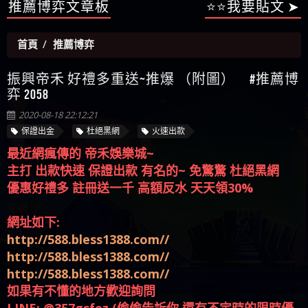
【陳順堪】星匯娛樂城出金幾次後贏錢就不給出
推薦博弈文章板
⭐⭐我要貼文 ➤
被騙資金
ALYWS是詐騙嗎 （ALYWS）無法出金 請小心群組暗椿
者免費援助賴zg369）當當詐騙 當當是不是詐騙 當
金
【陳順堪】黑網出金幾次後贏了就不出金出
當是真的嗎 當當是詐騙嗎 六旬老婦深信當當高獲
【玩運彩】
首頁
推薦博弈
利回報被騙的家破人亡
【asd】唬爛不出金黑網垃圾平台
【蘇俊曄】所以會出金嗎現在也是一樣的狀況
振興帝禾 好禮多重送~推爆 （附圖） #推薦博
【侯依揚】廢物喔
弈 2058
2020-08-18 22:12:21
保證出金
杜絕黑網
火速出款
最近網瘋傳的 帝禾娛樂城~
主打 出款快速 保證出款 有名的~ 免驚驚 杜絕黑網
優惠好禮多 註冊送一千 高額反水 天天領30%
網址如下:
http://588.bless1388.com//
http://588.bless1388.com//
http://588.bless1388.com//
如果有不懂的地方歡迎詢問