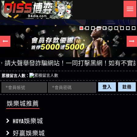
Togg
navig
大聲舉發詐騙網站！一同打擊黑網！如有不實訊息，查
累積留言人數：
登入
註冊
娛樂城推薦
HOYA娛樂城
好贏娛樂城