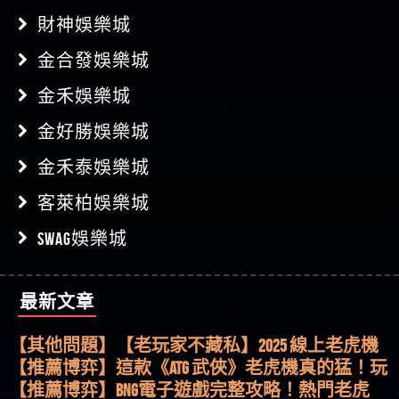
財神娛樂城
金合發娛樂城
金禾娛樂城
金好勝娛樂城
金禾泰娛樂城
客萊柏娛樂城
SWAG娛樂城
最新文章
【其他問題】用理性數據指路，開啟你的高回報
娛樂之旅
【其他問題】【老玩家不藏私】2025 線上老虎機
這樣挑！RTP、波動率和平台安全的全攻略！
【推薦博弈】這款《ATG 武俠》老虎機真的猛！玩
過才知道什麼叫超過3萬種中獎方式！
【推薦博弈】BNG電子遊戲完整攻略！熱門老虎