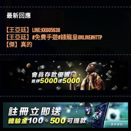
機、集鴻運玩法、獨家試玩一次看！
【其他問題】【2025】ATG試玩必看！戰神賽特
51,000倍數玩法攻略，輕鬆稱霸老虎機！
【其他問題】「拆解力智投資詐騙套路緊急追討
【傑】推代理真的好相處
最新回應
賴zg369」力智投資是不是詐騙 力智投資是真的嗎
【其他問題】 【遇天盛商行詐騙追回資金賴
【盧鴻傑】請問一下100多萬會出金嗎，有誰可以
力智投資是詐騙嗎 南部老翁還在癡迷力智投資高
zg369】天盛商行詐騙 天盛商行是不是詐騙 天盛商
【其他問題】 受害者援助賴【zg369】退休老翁被
回答
【王亞廷】LINE:kK605638
回報獲利 請不要在匯款
行是真的嗎 天盛商行是詐騙嗎 被天盛商行詐騙一
大戶e點靈詐騙痛不欲生 大戶e點靈是真的嗎 大戶e
【其他問題】 弘記投資詐騙持續收割國人中【免
【王亞廷】#免費手遊#錢龍皇ONLINE#http
招教你拿回
點靈是不是詐騙 大戶e點靈是詐騙嗎 大戶e點靈無
費討回資金賴zg369】弘記投資是詐騙嗎 弘記投資
【其他問題】 被騙追回賴【zg369】KnTop利用新型
【傑】真的
法出金 （大戶e點靈）教你如何規避詐騙陷阱
是不是詐騙 弘記投資是真的嗎 被弘記投資詐騙的
詐騙手法欺詐群眾 KnTop是真的嗎 KnTop是不是詐騙
【其他問題】機台運算專案詐騙持續收割國人中
【蔡如軒】黑網一個呵呵
錢怎麼辦 本文教你如何拿回被騙資金
KnTop是詐騙嗎 【KnTop】KnTop無法出金 被KnTop詐騙
【免費討回資金賴zg369】機台運算專案是詐騙嗎
【其他問題】 Hoyabit詐騙持續收割國人中【免費
【Wei】讚
的錢一招拿回
機台運算專案是不是詐騙 機台運算專案是真的嗎
討回資金賴zg369】Hoyabit是詐騙嗎 Hoyabit是不是詐
【其他問題】KS.M多元化行銷詐騙持續收割國人
【沈樂慧】又是九州??爛死了黑網不要玩
被機台運算專案詐騙的錢怎麼辦 本文教你如何拿
騙 Hoyabit是真的嗎 被HoyabitHoyabit詐騙的錢怎麼辦
中【免費討回資金賴zg369】KS.M多元化行銷是詐
【其他問題】免費追回賴「zg369」深度解析野原
【林伊依】爛死了拉贏錢直接鎖帳號可以去吃屎
回被騙資金
本文教你如何拿回被騙資金
騙嗎 KS.M多元化行銷是不是詐騙 KS.M多元化行銷是
家 Family & Love如何詐騙 野原家 Family & Love是不是詐
【其他問題】元盈橋詐騙持續收割國人中【免費
【陳靜茹】推薦小畢，我也是小畢的會員～～
真的嗎 被KS.M多元化行銷詐騙的錢怎麼辦 本文教
騙 野原家 Family & Love是真的嗎 野原家 Family & Love是
討回資金賴zg369】元盈橋是詐騙嗎 元盈橋是不是
【其他問題】被騙追回賴【zg369】M.L.Edge利用新
【黃家羭】推推
你如何拿回被騙資金
詐騙嗎 165多次通報野原家 Family & Love是詐騙平台
詐騙 元盈橋是真的嗎 被元盈橋詐騙的錢怎麼辦
型詐騙手法欺詐群眾 M.L.Edge是真的嗎 M.L.Edge是不
【其他問題】 Robinhood詐騙持續收割國人中【免
【AVA娛樂城】還會自己做假對話來毀謗欸哈哈哈
請遠離
本文教你如何拿回被騙資金
是詐騙 M.L.Edge是詐騙嗎 【M.L.Edge】M.L.Edge無法出
費討回資金賴zg369】Robinhood是詐騙嗎 Robinhood是
【其他問題】FLTO詐騙持續收割國人中【免費討回
好厲
【陳順堪】黑網不出金
金 被M.L.Edge詐騙的錢一招拿回
不是詐騙 Robinhood是真的嗎 被Robinhood詐騙的錢怎
資金賴zg369】FLTO是詐騙嗎 FLTO是不是詐騙 FLTO是
【其他問題】 遇詐騙求救賴【zg369】八旬老翁被
【黃伊珊】不推薦爛公司
麼辦 本文教你如何拿回被騙資金
真的嗎 被FLTO詐騙的錢怎麼辦 本文教你如何拿回
ALYWS詐騙家破人亡 ALYWS是真的嗎 ALYWS是不是詐騙
【其他問題】 一招教你揭秘新型詐騙手法 （受害
【陳順堪】星匯娛樂城出金幾次後贏錢就不給出
被騙資金
ALYWS是詐騙嗎 （ALYWS）無法出金 請小心群組暗椿
者免費援助賴zg369）當當詐騙 當當是不是詐騙 當
【其他問題】用理性數據指路，開啟你的高回報
金
【陳順堪】黑網出金幾次後贏了就不出金出
當是真的嗎 當當是詐騙嗎 六旬老婦深信當當高獲
娛樂之旅
【其他問題】【老玩家不藏私】2025 線上老虎機