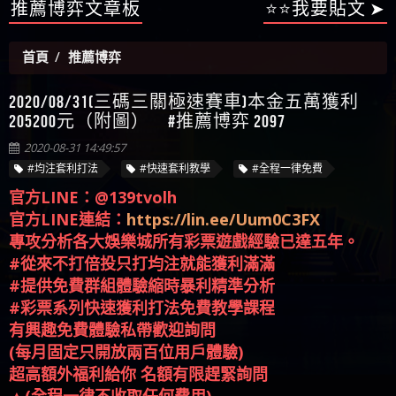
【陳順堪】星匯娛樂城出金幾次後贏錢就不給出
被騙資金
ALYWS是詐騙嗎 （ALYWS）無法出金 請小心群組暗椿
者免費援助賴zg369）當當詐騙 當當是不是詐騙 當
金
【陳順堪】黑網出金幾次後贏了就不出金出
當是真的嗎 當當是詐騙嗎 六旬老婦深信當當高獲
推薦博弈文章板
⭐⭐我要貼文 ➤
【玩運彩】
利回報被騙的家破人亡
【asd】唬爛不出金黑網垃圾平台
首頁
推薦博弈
【蘇俊曄】所以會出金嗎現在也是一樣的狀況
【侯依揚】廢物喔
2020/08/31(三碼三關極速賽車)本金五萬獲利
205200元（附圖） #推薦博弈 2097
2020-08-31 14:49:57
#均注套利打法
#快速套利教學
#全程一律免費
官方LINE：@139tvolh
官方LINE連結：
https://lin.ee/Uum0C3FX
專攻分析各大娛樂城所有彩票遊戲經驗已達五年。
#從來不打倍投只打均注就能獲利滿滿
#提供免費群組體驗縮時暴利精準分析
#彩票系列快速獲利打法免費教學課程
有興趣免費體驗私帶歡迎詢問
(每月固定只開放兩百位用戶體驗)