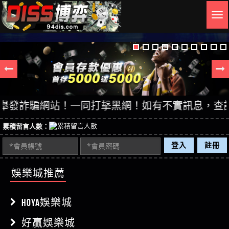
Togg
navig
發詐騙網站！一同打擊黑網！如有不實訊息，查證後立即
累積留言人數：
登入
註冊
娛樂城推薦
HOYA娛樂城
好贏娛樂城