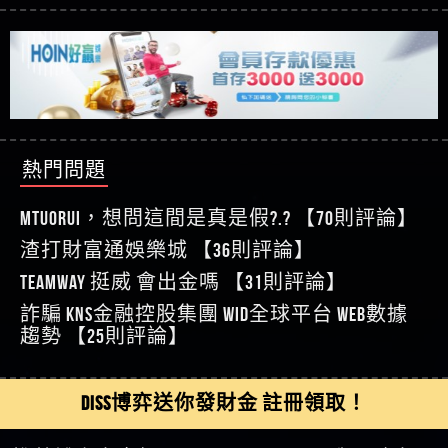
【玩運彩】
利回報被騙的家破人亡
這樣挑！RTP、波動率和平台安全的全攻略！
【推薦博弈】這款《ATG 武俠》老虎機真的猛！玩
【asd】唬爛不出金黑網垃圾平台
過才知道什麼叫超過3萬種中獎方式！
【推薦博弈】BNG電子遊戲完整攻略！熱門老虎
【蘇俊曄】所以會出金嗎現在也是一樣的狀況
機、集鴻運玩法、獨家試玩一次看！
【其他問題】【2025】ATG試玩必看！戰神賽特
【侯依揚】廢物喔
51,000倍數玩法攻略，輕鬆稱霸老虎機！
【其他問題】「拆解力智投資詐騙套路緊急追討
【傑】推代理真的好相處
賴zg369」力智投資是不是詐騙 力智投資是真的嗎
【其他問題】 【遇天盛商行詐騙追回資金賴
【盧鴻傑】請問一下100多萬會出金嗎，有誰可以
力智投資是詐騙嗎 南部老翁還在癡迷力智投資高
zg369】天盛商行詐騙 天盛商行是不是詐騙 天盛商
【其他問題】 受害者援助賴【zg369】退休老翁被
回答
【王亞廷】LINE:kK605638
回報獲利 請不要在匯款
行是真的嗎 天盛商行是詐騙嗎 被天盛商行詐騙一
大戶e點靈詐騙痛不欲生 大戶e點靈是真的嗎 大戶e
【其他問題】 弘記投資詐騙持續收割國人中【免
【王亞廷】#免費手遊#錢龍皇ONLINE#http
招教你拿回
點靈是不是詐騙 大戶e點靈是詐騙嗎 大戶e點靈無
費討回資金賴zg369】弘記投資是詐騙嗎 弘記投資
【其他問題】 被騙追回賴【zg369】KnTop利用新型
熱門問題
【傑】真的
法出金 （大戶e點靈）教你如何規避詐騙陷阱
是不是詐騙 弘記投資是真的嗎 被弘記投資詐騙的
詐騙手法欺詐群眾 KnTop是真的嗎 KnTop是不是詐騙
【其他問題】機台運算專案詐騙持續收割國人中
【蔡如軒】黑網一個呵呵
錢怎麼辦 本文教你如何拿回被騙資金
KnTop是詐騙嗎 【KnTop】KnTop無法出金 被KnTop詐騙
【免費討回資金賴zg369】機台運算專案是詐騙嗎
【其他問題】 Hoyabit詐騙持續收割國人中【免費
MTUORUi，想問這間是真是假?.? 【70則評論】
【Wei】讚
的錢一招拿回
機台運算專案是不是詐騙 機台運算專案是真的嗎
討回資金賴zg369】Hoyabit是詐騙嗎 Hoyabit是不是詐
【其他問題】KS.M多元化行銷詐騙持續收割國人
【沈樂慧】又是九州??爛死了黑網不要玩
渣打財富通娛樂城 【36則評論】
被機台運算專案詐騙的錢怎麼辦 本文教你如何拿
騙 Hoyabit是真的嗎 被HoyabitHoyabit詐騙的錢怎麼辦
中【免費討回資金賴zg369】KS.M多元化行銷是詐
【其他問題】免費追回賴「zg369」深度解析野原
【林伊依】爛死了拉贏錢直接鎖帳號可以去吃屎
TEAMWAY 挺威 會出金嗎 【31則評論】
回被騙資金
本文教你如何拿回被騙資金
騙嗎 KS.M多元化行銷是不是詐騙 KS.M多元化行銷是
家 Family & Love如何詐騙 野原家 Family & Love是不是詐
【其他問題】元盈橋詐騙持續收割國人中【免費
【陳靜茹】推薦小畢，我也是小畢的會員～～
真的嗎 被KS.M多元化行銷詐騙的錢怎麼辦 本文教
騙 野原家 Family & Love是真的嗎 野原家 Family & Love是
討回資金賴zg369】元盈橋是詐騙嗎 元盈橋是不是
【其他問題】被騙追回賴【zg369】M.L.Edge利用新
詐騙 kns金融控股集團 WID全球平台 WEB數據
【黃家羭】推推
你如何拿回被騙資金
詐騙嗎 165多次通報野原家 Family & Love是詐騙平台
詐騙 元盈橋是真的嗎 被元盈橋詐騙的錢怎麼辦
型詐騙手法欺詐群眾 M.L.Edge是真的嗎 M.L.Edge是不
【其他問題】 Robinhood詐騙持續收割國人中【免
趨勢 【25則評論】
【AVA娛樂城】還會自己做假對話來毀謗欸哈哈哈
請遠離
本文教你如何拿回被騙資金
是詐騙 M.L.Edge是詐騙嗎 【M.L.Edge】M.L.Edge無法出
費討回資金賴zg369】Robinhood是詐騙嗎 Robinhood是
【其他問題】FLTO詐騙持續收割國人中【免費討回
好厲
【陳順堪】黑網不出金
金 被M.L.Edge詐騙的錢一招拿回
不是詐騙 Robinhood是真的嗎 被Robinhood詐騙的錢怎
資金賴zg369】FLTO是詐騙嗎 FLTO是不是詐騙 FLTO是
【其他問題】 遇詐騙求救賴【zg369】八旬老翁被
【黃伊珊】不推薦爛公司
DISS博弈送你發財金 註冊領取！
麼辦 本文教你如何拿回被騙資金
真的嗎 被FLTO詐騙的錢怎麼辦 本文教你如何拿回
ALYWS詐騙家破人亡 ALYWS是真的嗎 ALYWS是不是詐騙
【其他問題】 一招教你揭秘新型詐騙手法 （受害