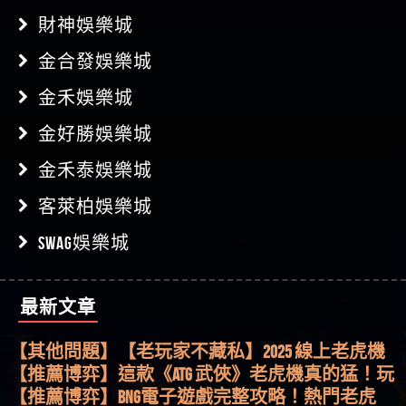
財神娛樂城
金合發娛樂城
金禾娛樂城
金好勝娛樂城
金禾泰娛樂城
客萊柏娛樂城
SWAG娛樂城
最新文章
【其他問題】用理性數據指路，開啟你的高回報
娛樂之旅
【其他問題】【老玩家不藏私】2025 線上老虎機
這樣挑！RTP、波動率和平台安全的全攻略！
【推薦博弈】這款《ATG 武俠》老虎機真的猛！玩
過才知道什麼叫超過3萬種中獎方式！
【推薦博弈】BNG電子遊戲完整攻略！熱門老虎