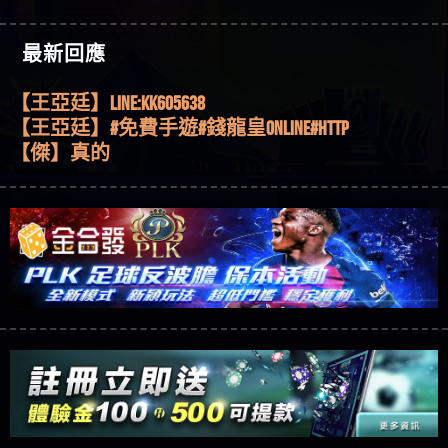
機、集鴻運玩法、獨家試玩一次看！
【其他問題】【2025】ATG試玩必看！戰神賽特
51,000倍數玩法攻略，輕鬆稱霸老虎機！
【其他問題】「拆解力智投資詐騙套路緊急追討
【傑】推代理真的好相處
最新回應
賴zg369」力智投資是不是詐騙 力智投資是真的嗎
【其他問題】 【遇天盛商行詐騙追回資金賴
【盧鴻傑】請問一下100多萬會出金嗎，有誰可以
力智投資是詐騙嗎 南部老翁還在癡迷力智投資高
zg369】天盛商行詐騙 天盛商行是不是詐騙 天盛商
【其他問題】 受害者援助賴【zg369】退休老翁被
回答
【王亞廷】LINE:kK605638
回報獲利 請不要在匯款
行是真的嗎 天盛商行是詐騙嗎 被天盛商行詐騙一
大戶e點靈詐騙痛不欲生 大戶e點靈是真的嗎 大戶e
【其他問題】 弘記投資詐騙持續收割國人中【免
【王亞廷】#免費手遊#錢龍皇ONLINE#http
招教你拿回
點靈是不是詐騙 大戶e點靈是詐騙嗎 大戶e點靈無
費討回資金賴zg369】弘記投資是詐騙嗎 弘記投資
【其他問題】 被騙追回賴【zg369】KnTop利用新型
【傑】真的
法出金 （大戶e點靈）教你如何規避詐騙陷阱
是不是詐騙 弘記投資是真的嗎 被弘記投資詐騙的
詐騙手法欺詐群眾 KnTop是真的嗎 KnTop是不是詐騙
【其他問題】機台運算專案詐騙持續收割國人中
【蔡如軒】黑網一個呵呵
錢怎麼辦 本文教你如何拿回被騙資金
KnTop是詐騙嗎 【KnTop】KnTop無法出金 被KnTop詐騙
【免費討回資金賴zg369】機台運算專案是詐騙嗎
【其他問題】 Hoyabit詐騙持續收割國人中【免費
【Wei】讚
的錢一招拿回
機台運算專案是不是詐騙 機台運算專案是真的嗎
討回資金賴zg369】Hoyabit是詐騙嗎 Hoyabit是不是詐
【其他問題】KS.M多元化行銷詐騙持續收割國人
【沈樂慧】又是九州??爛死了黑網不要玩
被機台運算專案詐騙的錢怎麼辦 本文教你如何拿
騙 Hoyabit是真的嗎 被HoyabitHoyabit詐騙的錢怎麼辦
中【免費討回資金賴zg369】KS.M多元化行銷是詐
【其他問題】免費追回賴「zg369」深度解析野原
【林伊依】爛死了拉贏錢直接鎖帳號可以去吃屎
回被騙資金
本文教你如何拿回被騙資金
騙嗎 KS.M多元化行銷是不是詐騙 KS.M多元化行銷是
家 Family & Love如何詐騙 野原家 Family & Love是不是詐
【其他問題】元盈橋詐騙持續收割國人中【免費
【陳靜茹】推薦小畢，我也是小畢的會員～～
真的嗎 被KS.M多元化行銷詐騙的錢怎麼辦 本文教
騙 野原家 Family & Love是真的嗎 野原家 Family & Love是
討回資金賴zg369】元盈橋是詐騙嗎 元盈橋是不是
【其他問題】被騙追回賴【zg369】M.L.Edge利用新
【黃家羭】推推
你如何拿回被騙資金
詐騙嗎 165多次通報野原家 Family & Love是詐騙平台
詐騙 元盈橋是真的嗎 被元盈橋詐騙的錢怎麼辦
型詐騙手法欺詐群眾 M.L.Edge是真的嗎 M.L.Edge是不
【其他問題】 Robinhood詐騙持續收割國人中【免
【AVA娛樂城】還會自己做假對話來毀謗欸哈哈哈
請遠離
本文教你如何拿回被騙資金
是詐騙 M.L.Edge是詐騙嗎 【M.L.Edge】M.L.Edge無法出
費討回資金賴zg369】Robinhood是詐騙嗎 Robinhood是
【其他問題】FLTO詐騙持續收割國人中【免費討回
好厲
【陳順堪】黑網不出金
金 被M.L.Edge詐騙的錢一招拿回
不是詐騙 Robinhood是真的嗎 被Robinhood詐騙的錢怎
資金賴zg369】FLTO是詐騙嗎 FLTO是不是詐騙 FLTO是
【其他問題】 遇詐騙求救賴【zg369】八旬老翁被
【黃伊珊】不推薦爛公司
麼辦 本文教你如何拿回被騙資金
真的嗎 被FLTO詐騙的錢怎麼辦 本文教你如何拿回
ALYWS詐騙家破人亡 ALYWS是真的嗎 ALYWS是不是詐騙
【其他問題】 一招教你揭秘新型詐騙手法 （受害
【陳順堪】星匯娛樂城出金幾次後贏錢就不給出
被騙資金
ALYWS是詐騙嗎 （ALYWS）無法出金 請小心群組暗椿
者免費援助賴zg369）當當詐騙 當當是不是詐騙 當
【其他問題】用理性數據指路，開啟你的高回報
金
【陳順堪】黑網出金幾次後贏了就不出金出
當是真的嗎 當當是詐騙嗎 六旬老婦深信當當高獲
娛樂之旅
【其他問題】【老玩家不藏私】2025 線上老虎機