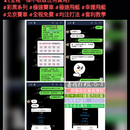
超高額外福利給你 名額有限趕緊詢問
▲(全程一律不收取任何費用)
#彩票系列 #極速賽車 #極速飛艇 #幸運飛艇
#北京賽車 #全程免費 #均注打法 #套利教學