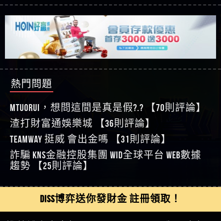
【玩運彩】
利回報被騙的家破人亡
這樣挑！RTP、波動率和平台安全的全攻略！
【推薦博弈】這款《ATG 武俠》老虎機真的猛！玩
【asd】唬爛不出金黑網垃圾平台
過才知道什麼叫超過3萬種中獎方式！
【推薦博弈】BNG電子遊戲完整攻略！熱門老虎
【蘇俊曄】所以會出金嗎現在也是一樣的狀況
機、集鴻運玩法、獨家試玩一次看！
【其他問題】【2025】ATG試玩必看！戰神賽特
【侯依揚】廢物喔
51,000倍數玩法攻略，輕鬆稱霸老虎機！
【其他問題】「拆解力智投資詐騙套路緊急追討
【傑】推代理真的好相處
賴zg369」力智投資是不是詐騙 力智投資是真的嗎
【其他問題】 【遇天盛商行詐騙追回資金賴
【盧鴻傑】請問一下100多萬會出金嗎，有誰可以
力智投資是詐騙嗎 南部老翁還在癡迷力智投資高
zg369】天盛商行詐騙 天盛商行是不是詐騙 天盛商
【其他問題】 受害者援助賴【zg369】退休老翁被
回答
【王亞廷】LINE:kK605638
回報獲利 請不要在匯款
行是真的嗎 天盛商行是詐騙嗎 被天盛商行詐騙一
大戶e點靈詐騙痛不欲生 大戶e點靈是真的嗎 大戶e
【其他問題】 弘記投資詐騙持續收割國人中【免
熱門問題
【王亞廷】#免費手遊#錢龍皇ONLINE#http
招教你拿回
點靈是不是詐騙 大戶e點靈是詐騙嗎 大戶e點靈無
費討回資金賴zg369】弘記投資是詐騙嗎 弘記投資
【其他問題】 被騙追回賴【zg369】KnTop利用新型
【傑】真的
法出金 （大戶e點靈）教你如何規避詐騙陷阱
是不是詐騙 弘記投資是真的嗎 被弘記投資詐騙的
詐騙手法欺詐群眾 KnTop是真的嗎 KnTop是不是詐騙
【其他問題】機台運算專案詐騙持續收割國人中
MTUORUi，想問這間是真是假?.? 【70則評論】
【蔡如軒】黑網一個呵呵
錢怎麼辦 本文教你如何拿回被騙資金
KnTop是詐騙嗎 【KnTop】KnTop無法出金 被KnTop詐騙
【免費討回資金賴zg369】機台運算專案是詐騙嗎
【其他問題】 Hoyabit詐騙持續收割國人中【免費
渣打財富通娛樂城 【36則評論】
【Wei】讚
的錢一招拿回
機台運算專案是不是詐騙 機台運算專案是真的嗎
討回資金賴zg369】Hoyabit是詐騙嗎 Hoyabit是不是詐
【其他問題】KS.M多元化行銷詐騙持續收割國人
【沈樂慧】又是九州??爛死了黑網不要玩
TEAMWAY 挺威 會出金嗎 【31則評論】
被機台運算專案詐騙的錢怎麼辦 本文教你如何拿
騙 Hoyabit是真的嗎 被HoyabitHoyabit詐騙的錢怎麼辦
中【免費討回資金賴zg369】KS.M多元化行銷是詐
【其他問題】免費追回賴「zg369」深度解析野原
【林伊依】爛死了拉贏錢直接鎖帳號可以去吃屎
詐騙 kns金融控股集團 WID全球平台 WEB數據
回被騙資金
本文教你如何拿回被騙資金
騙嗎 KS.M多元化行銷是不是詐騙 KS.M多元化行銷是
家 Family & Love如何詐騙 野原家 Family & Love是不是詐
【其他問題】元盈橋詐騙持續收割國人中【免費
【陳靜茹】推薦小畢，我也是小畢的會員～～
趨勢 【25則評論】
真的嗎 被KS.M多元化行銷詐騙的錢怎麼辦 本文教
騙 野原家 Family & Love是真的嗎 野原家 Family & Love是
討回資金賴zg369】元盈橋是詐騙嗎 元盈橋是不是
【其他問題】被騙追回賴【zg369】M.L.Edge利用新
【黃家羭】推推
你如何拿回被騙資金
詐騙嗎 165多次通報野原家 Family & Love是詐騙平台
詐騙 元盈橋是真的嗎 被元盈橋詐騙的錢怎麼辦
型詐騙手法欺詐群眾 M.L.Edge是真的嗎 M.L.Edge是不
【其他問題】 Robinhood詐騙持續收割國人中【免
【AVA娛樂城】還會自己做假對話來毀謗欸哈哈哈
請遠離
本文教你如何拿回被騙資金
是詐騙 M.L.Edge是詐騙嗎 【M.L.Edge】M.L.Edge無法出
費討回資金賴zg369】Robinhood是詐騙嗎 Robinhood是
【其他問題】FLTO詐騙持續收割國人中【免費討回
好厲
【陳順堪】黑網不出金
DISS博弈送你發財金 註冊領取！
金 被M.L.Edge詐騙的錢一招拿回
不是詐騙 Robinhood是真的嗎 被Robinhood詐騙的錢怎
資金賴zg369】FLTO是詐騙嗎 FLTO是不是詐騙 FLTO是
【其他問題】 遇詐騙求救賴【zg369】八旬老翁被
【黃伊珊】不推薦爛公司
麼辦 本文教你如何拿回被騙資金
真的嗎 被FLTO詐騙的錢怎麼辦 本文教你如何拿回
ALYWS詐騙家破人亡 ALYWS是真的嗎 ALYWS是不是詐騙
【其他問題】 一招教你揭秘新型詐騙手法 （受害