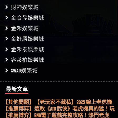
財神娛樂城
金合發娛樂城
金禾娛樂城
金好勝娛樂城
金禾泰娛樂城
客萊柏娛樂城
SWAG娛樂城
最新文章
【其他問題】用理性數據指路，開啟你的高回報
娛樂之旅
【其他問題】【老玩家不藏私】2025 線上老虎機
這樣挑！RTP、波動率和平台安全的全攻略！
【推薦博弈】這款《ATG 武俠》老虎機真的猛！玩
過才知道什麼叫超過3萬種中獎方式！
【推薦博弈】BNG電子遊戲完整攻略！熱門老虎