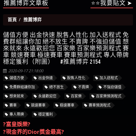
【陳順堪】星匯娛樂城出金幾次後贏錢就不給出
推薦博弈文章板
⭐⭐我要貼文 ➤
被騙資金
ALYWS是詐騙嗎 （ALYWS）無法出金 請小心群組暗椿
者免費援助賴zg369）當當詐騙 當當是不是詐騙 當
金
【陳順堪】黑網出金幾次後贏了就不出金出
當是真的嗎 當當是詐騙嗎 六旬老婦深信當當高獲
【玩運彩】
首頁
推薦博弈
利回報被騙的家破人亡
【asd】唬爛不出金黑網垃圾平台
【蘇俊曄】所以會出金嗎現在也是一樣的狀況
儲值方便 出金快速 脫售人性化 加入送程式 免
【侯依揚】廢物喔
費群組讓你加 絕不放生 不賣牌 不強迫儲值 想
來就來 永遠歡迎您 百家樂 百家樂預測程式 賽
車 競速賽車 極速賽車 賽車預測程式 專人帶牌
穩定獲利（附圖） #推薦博弈 2154
2020-09-17 21:18:00
儲值方便
出金快速
脫售人性化
加入送程式
免費群組讓你加
絕不放生
不賣牌
不強迫儲值
想來就來
永遠歡迎您
百家樂
百家樂預測程式
賽車
競速賽車
極速賽車
賽車預測程式
專人帶牌
穩定獲利
?富皇娛樂?
?現金界的Dior獎金最高?