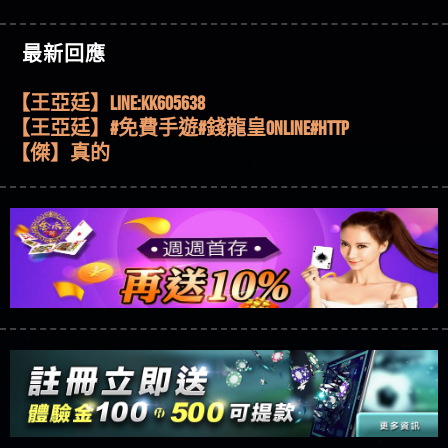
機、集鴻運玩法、獨家試玩一次看！
【其他問題】【2025】ATG試玩必看！戰神賽特
51,000倍數玩法攻略，輕鬆稱霸老虎機！
【其他問題】「拆解力智投資詐騙套路緊急追討
【傑】推代理真的好相處
最新回應
賴zg369」力智投資是不是詐騙 力智投資是真的嗎
【其他問題】 【遇天盛商行詐騙追回資金賴
【盧鴻傑】請問一下100多萬會出金嗎，有誰可以
力智投資是詐騙嗎 南部老翁還在癡迷力智投資高
zg369】天盛商行詐騙 天盛商行是不是詐騙 天盛商
【其他問題】 受害者援助賴【zg369】退休老翁被
回答
【王亞廷】LINE:kK605638
回報獲利 請不要在匯款
行是真的嗎 天盛商行是詐騙嗎 被天盛商行詐騙一
大戶e點靈詐騙痛不欲生 大戶e點靈是真的嗎 大戶e
【其他問題】 弘記投資詐騙持續收割國人中【免
【王亞廷】#免費手遊#錢龍皇ONLINE#http
招教你拿回
點靈是不是詐騙 大戶e點靈是詐騙嗎 大戶e點靈無
費討回資金賴zg369】弘記投資是詐騙嗎 弘記投資
【其他問題】 被騙追回賴【zg369】KnTop利用新型
【傑】真的
法出金 （大戶e點靈）教你如何規避詐騙陷阱
是不是詐騙 弘記投資是真的嗎 被弘記投資詐騙的
詐騙手法欺詐群眾 KnTop是真的嗎 KnTop是不是詐騙
【其他問題】機台運算專案詐騙持續收割國人中
【蔡如軒】黑網一個呵呵
錢怎麼辦 本文教你如何拿回被騙資金
KnTop是詐騙嗎 【KnTop】KnTop無法出金 被KnTop詐騙
【免費討回資金賴zg369】機台運算專案是詐騙嗎
【其他問題】 Hoyabit詐騙持續收割國人中【免費
【Wei】讚
的錢一招拿回
機台運算專案是不是詐騙 機台運算專案是真的嗎
討回資金賴zg369】Hoyabit是詐騙嗎 Hoyabit是不是詐
【其他問題】KS.M多元化行銷詐騙持續收割國人
【沈樂慧】又是九州??爛死了黑網不要玩
被機台運算專案詐騙的錢怎麼辦 本文教你如何拿
騙 Hoyabit是真的嗎 被HoyabitHoyabit詐騙的錢怎麼辦
中【免費討回資金賴zg369】KS.M多元化行銷是詐
【其他問題】免費追回賴「zg369」深度解析野原
【林伊依】爛死了拉贏錢直接鎖帳號可以去吃屎
回被騙資金
本文教你如何拿回被騙資金
騙嗎 KS.M多元化行銷是不是詐騙 KS.M多元化行銷是
家 Family & Love如何詐騙 野原家 Family & Love是不是詐
【其他問題】元盈橋詐騙持續收割國人中【免費
【陳靜茹】推薦小畢，我也是小畢的會員～～
真的嗎 被KS.M多元化行銷詐騙的錢怎麼辦 本文教
騙 野原家 Family & Love是真的嗎 野原家 Family & Love是
討回資金賴zg369】元盈橋是詐騙嗎 元盈橋是不是
【其他問題】被騙追回賴【zg369】M.L.Edge利用新
【黃家羭】推推
你如何拿回被騙資金
詐騙嗎 165多次通報野原家 Family & Love是詐騙平台
詐騙 元盈橋是真的嗎 被元盈橋詐騙的錢怎麼辦
型詐騙手法欺詐群眾 M.L.Edge是真的嗎 M.L.Edge是不
【其他問題】 Robinhood詐騙持續收割國人中【免
【AVA娛樂城】還會自己做假對話來毀謗欸哈哈哈
請遠離
本文教你如何拿回被騙資金
是詐騙 M.L.Edge是詐騙嗎 【M.L.Edge】M.L.Edge無法出
費討回資金賴zg369】Robinhood是詐騙嗎 Robinhood是
【其他問題】FLTO詐騙持續收割國人中【免費討回
好厲
【陳順堪】黑網不出金
金 被M.L.Edge詐騙的錢一招拿回
不是詐騙 Robinhood是真的嗎 被Robinhood詐騙的錢怎
資金賴zg369】FLTO是詐騙嗎 FLTO是不是詐騙 FLTO是
【其他問題】 遇詐騙求救賴【zg369】八旬老翁被
【黃伊珊】不推薦爛公司
麼辦 本文教你如何拿回被騙資金
真的嗎 被FLTO詐騙的錢怎麼辦 本文教你如何拿回
ALYWS詐騙家破人亡 ALYWS是真的嗎 ALYWS是不是詐騙
【其他問題】 一招教你揭秘新型詐騙手法 （受害
【陳順堪】星匯娛樂城出金幾次後贏錢就不給出
被騙資金
ALYWS是詐騙嗎 （ALYWS）無法出金 請小心群組暗椿
者免費援助賴zg369）當當詐騙 當當是不是詐騙 當
【其他問題】用理性數據指路，開啟你的高回報
金
【陳順堪】黑網出金幾次後贏了就不出金出
當是真的嗎 當當是詐騙嗎 六旬老婦深信當當高獲
娛樂之旅
【其他問題】【老玩家不藏私】2025 線上老虎機