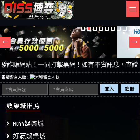
Togg
navig
騙網站！一同打擊黑網！如有不實訊息，查證後立即刪
累積留言人數：
登入
註冊
娛樂城推薦
HOYA娛樂城
好贏娛樂城