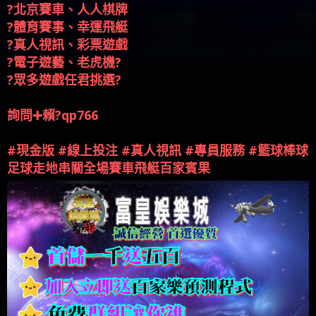
?️北京賽車、人人棋牌
?體育賽事、幸運飛艇
?真人視訊、彩票遊戲
?電子遊藝、老虎機?
?眾多遊戲任君挑選?
詢問➕賴?qp766
#現金版 #線上投注 #真人視訊 #專員服務 #籃球棒球
足球走地串關全場賽車飛艇百家賓果