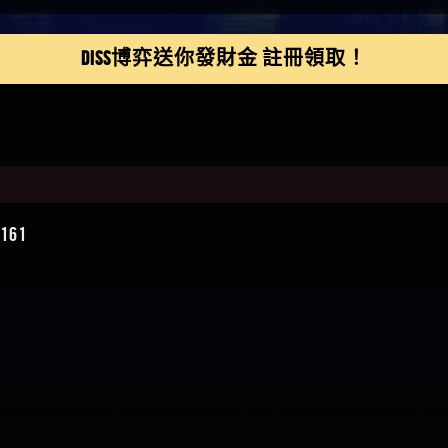
】推代理真的好相處
鴻傑】請問一下100多萬
DISS博弈送你發財金 註冊領取！
金嗎，有誰可以回答
】LINE:kK605638
亞廷】#免費手遊#錢龍
NE#http
】真的
如軒】黑網一個呵呵
i】讚
樂慧】又是九州??爛死
網不要玩
伊依】爛死了拉贏錢直
61
帳號可以去吃屎
靜茹】推薦小畢，我也
畢的會員～～
家羭】推推
VA娛樂城】還會自己做假
來毀謗欸哈哈哈好厲
順堪】黑網不出金
伊珊】不推薦爛公司
順堪】星匯娛樂城出金
後贏錢就不給出金
順堪】黑網出金幾次後
就不出金出
運彩】
sd】唬爛不出金黑網垃圾