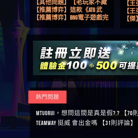
路，開啟你的高回報娛樂之
【其他問題】【老玩家不藏
會出
【王亞廷
旅
私】2025 線上老虎機這樣
【推薦博弈】這款《ATG 武
【王
挑！RTP、波動率和平台安全
俠》老虎機真的猛！玩過才
【推薦博弈】BNG電子遊戲完
皇ONLI
【傑
的全攻略！
知道什麼叫超過3萬種中獎方
整攻略！熱門老虎機、集鴻
【其他問題】【2025】ATG試
【蔡
式！
運玩法、獨家試玩一次看！
玩必看！戰神賽特51,000倍數
【其他問題】「拆解力智投
【We
玩法攻略，輕鬆稱霸老虎
資詐騙套路緊急追討賴
【其他問題】 【遇天盛商行
【沈
機！
zg369」力智投資是不是詐騙
詐騙追回資金賴zg369】天盛
【其他問題】 受害者援助賴
了黑
【林
力智投資是真的嗎 力智投資
商行詐騙 天盛商行是不是詐
【zg369】退休老翁被大戶e點
【其他問題】 弘記投資詐騙
接鎖
【陳
是詐騙嗎 南部老翁還在癡迷
騙 天盛商行是真的嗎 天盛商
靈詐騙痛不欲生 大戶e點靈是
持續收割國人中【免費討回
【其他問題】 被騙追回賴
是小
【黃
力智投資高回報獲利 請不要
行是詐騙嗎 被天盛商行詐騙
真的嗎 大戶e點靈是不是詐騙
資金賴zg369】弘記投資是詐
【zg369】KnTop利用新型詐騙
【其他問題】機台運算專案
【A
在匯款
一招教你拿回
大戶e點靈是詐騙嗎 大戶e點
騙嗎 弘記投資是不是詐騙 弘
手法欺詐群眾 KnTop是真的嗎
詐騙持續收割國人中【免費
【其他問題】 Hoyabit詐騙持
對話
【陳
靈無法出金 （大戶e點靈）教
記投資是真的嗎 被弘記投資
KnTop是不是詐騙 KnTop是詐騙
討回資金賴zg369】機台運算
續收割國人中【免費討回資
【其他問題】KS.M多元化行銷
【黃
你如何規避詐騙陷阱
詐騙的錢怎麼辦 本文教你如
嗎 【KnTop】KnTop無法出金 被
專案是詐騙嗎 機台運算專案
金賴zg369】Hoyabit是詐騙嗎
詐騙持續收割國人中【免費
【其他問題】免費追回賴
【陳
熱門問題
何拿回被騙資金
KnTop詐騙的錢一招拿回
是不是詐騙 機台運算專案是
Hoyabit是不是詐騙 Hoyabit是真
討回資金賴zg369】KS.M多元化
「zg369」深度解析野原家
【其他問題】元盈橋詐騙持
幾次
【陳
真的嗎 被機台運算專案詐騙
的嗎 被HoyabitHoyabit詐騙的錢
行銷是詐騙嗎 KS.M多元化行
Family & Love如何詐騙 野原家
續收割國人中【免費討回資
【其他問題】被騙追回賴
贏了
【玩
MTUORUi，想問這間是真是假?.? 【7
的錢怎麼辦 本文教你如何拿
怎麼辦 本文教你如何拿回被
銷是不是詐騙 KS.M多元化行
Family & Love是不是詐騙 野原家
金賴zg369】元盈橋是詐騙嗎
【zg369】M.L.Edge利用新型詐
【其他問題】 Robinhood詐騙
【a
TEAMWAY 挺威 會出金嗎 【31則評論】
回被騙資金
騙資金
銷是真的嗎 被KS.M多元化行
Family & Love是真的嗎 野原家
元盈橋是不是詐騙 元盈橋是
騙手法欺詐群眾 M.L.Edge是真
持續收割國人中【免費討回
【其他問題】FLTO詐騙持續收
平台
【蘇
銷詐騙的錢怎麼辦 本文教你
Family & Love是詐騙嗎 165多次
真的嗎 被元盈橋詐騙的錢怎
的嗎 M.L.Edge是不是詐騙
資金賴zg369】Robinhood是詐騙
割國人中【免費討回資金賴
【其他問題】 遇詐騙求救賴
在也
【侯