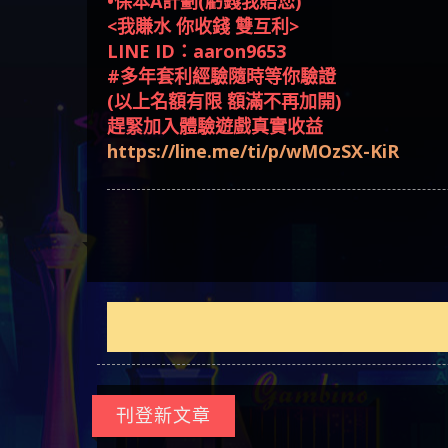
•保本A計劃(虧錢我賠您)
回被騙資金
騙資金
銷是真的嗎 被KS.M多元化行
Family & Love是真的嗎 野原家
元盈橋是不是詐騙 元盈橋是
騙手法欺詐群眾 M.L.Edge是真
持續收割國人中【免費討回
【其他問題】FLTO詐騙持續收
平台
【蘇
<我賺水 你收錢 雙互利>
銷詐騙的錢怎麼辦 本文教你
Family & Love是詐騙嗎 165多次
真的嗎 被元盈橋詐騙的錢怎
的嗎 M.L.Edge是不是詐騙
資金賴zg369】Robinhood是詐騙
割國人中【免費討回資金賴
【其他問題】 遇詐騙求救賴
在也
【侯
LINE ID：aaron9653
如何拿回被騙資金
通報野原家 Family & Love是詐騙
麼辦 本文教你如何拿回被騙
M.L.Edge是詐騙嗎 【M.L.Edge】
嗎 Robinhood是不是詐騙
zg369】FLTO是詐騙嗎 FLTO是不
【zg369】八旬老翁被ALYWS詐
【其他問題】 一招教你揭秘
#多年套利經驗隨時等你驗證
平台 請遠離
資金
M.L.Edge無法出金 被M.L.Edge詐
Robinhood是真的嗎 被Robinhood
是詐騙 FLTO是真的嗎 被FLTO詐
騙家破人亡 ALYWS是真的嗎
新型詐騙手法 （受害者免費
(以上名額有限 額滿不再加開)
騙的錢一招拿回
詐騙的錢怎麼辦 本文教你如
騙的錢怎麼辦 本文教你如何
ALYWS是不是詐騙 ALYWS是詐騙
援助賴zg369）當當詐騙 當當
趕緊加入體驗遊戲真實收益
何拿回被騙資金
拿回被騙資金
嗎 （ALYWS）無法出金 請小心
是不是詐騙 當當是真的嗎 當
https://line.me/ti/p/wMOzSX-KiR
群組暗椿
當是詐騙嗎 六旬老婦深信當
當高獲利回報被騙的家破人
亡
刊登新文章