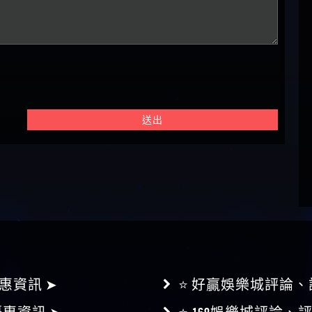
送出
惠資訊 ➤
⭐ 好贏娛樂城評論、