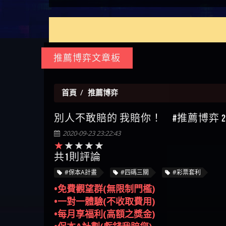
如何拿回被騙資金
通報野原家 Family & Love是詐騙
麼辦 本文教你如何拿回被騙
M.L.Edge是詐騙嗎 【M.L.Edge】
嗎 Robinhood是不是詐騙
zg369】FLTO是詐騙嗎 FLTO是不
【zg369】八旬老翁被ALYWS詐
【其他問題】 一招教你揭秘
【傑
平台 請遠離
資金
M.L.Edge無法出金 被M.L.Edge詐
Robinhood是真的嗎 被Robinhood
是詐騙 FLTO是真的嗎 被FLTO詐
騙家破人亡 ALYWS是真的嗎
新型詐騙手法 （受害者免費
【其他問題】用理性數據指
【盧
騙的錢一招拿回
詐騙的錢怎麼辦 本文教你如
騙的錢怎麼辦 本文教你如何
ALYWS是不是詐騙 ALYWS是詐騙
援助賴zg369）當當詐騙 當當
路，開啟你的高回報娛樂之
【其他問題】【老玩家不藏
會出
【王亞廷
何拿回被騙資金
拿回被騙資金
嗎 （ALYWS）無法出金 請小心
是不是詐騙 當當是真的嗎 當
旅
私】2025 線上老虎機這樣
【推薦博弈】這款《ATG 武
【王
群組暗椿
當是詐騙嗎 六旬老婦深信當
挑！RTP、波動率和平台安全
俠》老虎機真的猛！玩過才
【推薦博弈】BNG電子遊戲完
皇ONLI
【傑
推薦博弈文章板
當高獲利回報被騙的家破人
的全攻略！
知道什麼叫超過3萬種中獎方
整攻略！熱門老虎機、集鴻
【其他問題】【2025】ATG試
【蔡
亡
式！
運玩法、獨家試玩一次看！
玩必看！戰神賽特51,000倍數
【其他問題】「拆解力智投
【We
玩法攻略，輕鬆稱霸老虎
資詐騙套路緊急追討賴
【其他問題】 【遇天盛商行
【沈
首頁
推薦博弈
機！
zg369」力智投資是不是詐騙
詐騙追回資金賴zg369】天盛
【其他問題】 受害者援助賴
了黑
【林
別人不敢賠的 我賠你！ #推薦博弈 21
力智投資是真的嗎 力智投資
商行詐騙 天盛商行是不是詐
【zg369】退休老翁被大戶e點
【其他問題】 弘記投資詐騙
接鎖
【陳
是詐騙嗎 南部老翁還在癡迷
騙 天盛商行是真的嗎 天盛商
靈詐騙痛不欲生 大戶e點靈是
持續收割國人中【免費討回
【其他問題】 被騙追回賴
是小
【黃
2020-09-23 23:22:43
力智投資高回報獲利 請不要
行是詐騙嗎 被天盛商行詐騙
真的嗎 大戶e點靈是不是詐騙
資金賴zg369】弘記投資是詐
【zg369】KnTop利用新型詐騙
【其他問題】機台運算專案
【A
在匯款
一招教你拿回
大戶e點靈是詐騙嗎 大戶e點
騙嗎 弘記投資是不是詐騙 弘
手法欺詐群眾 KnTop是真的嗎
詐騙持續收割國人中【免費
【其他問題】 Hoyabit詐騙持
共1則評論
對話
【陳
靈無法出金 （大戶e點靈）教
記投資是真的嗎 被弘記投資
KnTop是不是詐騙 KnTop是詐騙
討回資金賴zg369】機台運算
續收割國人中【免費討回資
【其他問題】KS.M多元化行銷
【黃
#保本A計畫
#四碼三關
#彩票套利
你如何規避詐騙陷阱
詐騙的錢怎麼辦 本文教你如
嗎 【KnTop】KnTop無法出金 被
專案是詐騙嗎 機台運算專案
金賴zg369】Hoyabit是詐騙嗎
詐騙持續收割國人中【免費
【其他問題】免費追回賴
【陳
•免費觀望群(無限制門檻)
何拿回被騙資金
KnTop詐騙的錢一招拿回
是不是詐騙 機台運算專案是
Hoyabit是不是詐騙 Hoyabit是真
討回資金賴zg369】KS.M多元化
「zg369」深度解析野原家
【其他問題】元盈橋詐騙持
幾次
【陳
•一對一體驗(不收取費用)
真的嗎 被機台運算專案詐騙
的嗎 被HoyabitHoyabit詐騙的錢
行銷是詐騙嗎 KS.M多元化行
Family & Love如何詐騙 野原家
續收割國人中【免費討回資
【其他問題】被騙追回賴
贏了
【玩
•每月享福利(高額之獎金)
的錢怎麼辦 本文教你如何拿
怎麼辦 本文教你如何拿回被
銷是不是詐騙 KS.M多元化行
Family & Love是不是詐騙 野原家
金賴zg369】元盈橋是詐騙嗎
【zg369】M.L.Edge利用新型詐
【其他問題】 Robinhood詐騙
【a