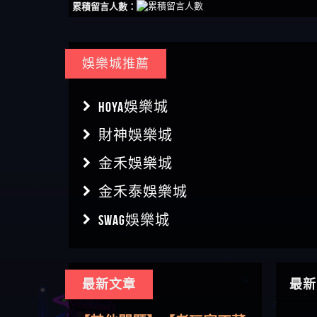
累積留言人數：
娛樂城推薦
HOYA娛樂城
財神娛樂城
金禾娛樂城
金禾泰娛樂城
SWAG娛樂城
最新文章
最新
【傑
【其他問題】用理性數據指
【盧