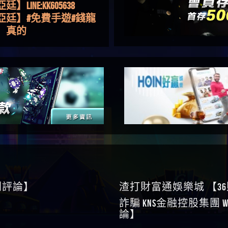
金嗎，有誰可以回答
】LINE:kK605638
亞廷】#免費手遊#錢龍
NE#http
】真的
如軒】黑網一個呵呵
i】讚
樂慧】又是九州??爛死
網不要玩
伊依】爛死了拉贏錢直
帳號可以去吃屎
靜茹】推薦小畢，我也
畢的會員～～
家羭】推推
VA娛樂城】還會自己做假
來毀謗欸哈哈哈好厲
順堪】黑網不出金
伊珊】不推薦爛公司
順堪】星匯娛樂城出金
後贏錢就不給出金
順堪】黑網出金幾次後
就不出金出
運彩】
0則評論】
渣打財富通娛樂城 【3
sd】唬爛不出金黑網垃圾
詐騙 kns金融控股集團 W
俊曄】所以會出金嗎現
論】
是一樣的狀況
依揚】廢物喔