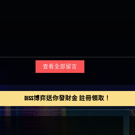
俊曄】所以會出金嗎現
是一樣的狀況
依揚】廢物喔
查看全部留言
DISS博弈送你發財金 註冊領取！