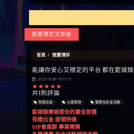
如何拿回被騙資金
通報野原家 Family & Love是詐騙
麼辦 本文教你如何拿回被騙
M.L.Edge是詐騙嗎 【M.L.Edge】
嗎 Robinhood是不是詐騙
zg369】FLTO是詐騙嗎 FLTO是不
【zg369】八旬老翁被ALYWS詐
【其他問題】 一招教你揭秘
【盧
平台 請遠離
資金
M.L.Edge無法出金 被M.L.Edge詐
Robinhood是真的嗎 被Robinhood
是詐騙 FLTO是真的嗎 被FLTO詐
騙家破人亡 ALYWS是真的嗎
新型詐騙手法 （受害者免費
【其他問題】用理性數據指
會出
【王亞廷
騙的錢一招拿回
詐騙的錢怎麼辦 本文教你如
騙的錢怎麼辦 本文教你如何
ALYWS是不是詐騙 ALYWS是詐騙
援助賴zg369）當當詐騙 當當
路，開啟你的高回報娛樂之
【其他問題】【老玩家不藏
【王
何拿回被騙資金
拿回被騙資金
嗎 （ALYWS）無法出金 請小心
是不是詐騙 當當是真的嗎 當
旅
私】2025 線上老虎機這樣
【推薦博弈】這款《ATG 武
皇ONLI
【傑
群組暗椿
當是詐騙嗎 六旬老婦深信當
挑！RTP、波動率和平台安全
俠》老虎機真的猛！玩過才
【推薦博弈】BNG電子遊戲完
【蔡
推薦博弈文章板
當高獲利回報被騙的家破人
的全攻略！
知道什麼叫超過3萬種中獎方
整攻略！熱門老虎機、集鴻
【其他問題】【2025】ATG試
【We
亡
式！
運玩法、獨家試玩一次看！
玩必看！戰神賽特51,000倍數
【其他問題】「拆解力智投
【沈
玩法攻略，輕鬆稱霸老虎
資詐騙套路緊急追討賴
【其他問題】 【遇天盛商行
了黑
【林
首頁
推薦博弈
機！
zg369」力智投資是不是詐騙
詐騙追回資金賴zg369】天盛
【其他問題】 受害者援助賴
接鎖
【陳
能讓你安心又穩定的平台 都在鉅城娛樂
力智投資是真的嗎 力智投資
商行詐騙 天盛商行是不是詐
【zg369】退休老翁被大戶e點
【其他問題】 弘記投資詐騙
是小
【黃
是詐騙嗎 南部老翁還在癡迷
騙 天盛商行是真的嗎 天盛商
靈詐騙痛不欲生 大戶e點靈是
持續收割國人中【免費討回
【其他問題】 被騙追回賴
【A
2020-10-06 19:11:11
力智投資高回報獲利 請不要
行是詐騙嗎 被天盛商行詐騙
真的嗎 大戶e點靈是不是詐騙
資金賴zg369】弘記投資是詐
【zg369】KnTop利用新型詐騙
【其他問題】機台運算專案
對話
【陳
在匯款
一招教你拿回
大戶e點靈是詐騙嗎 大戶e點
騙嗎 弘記投資是不是詐騙 弘
手法欺詐群眾 KnTop是真的嗎
詐騙持續收割國人中【免費
【其他問題】 Hoyabit詐騙持
共1則評論
【黃
靈無法出金 （大戶e點靈）教
記投資是真的嗎 被弘記投資
KnTop是不是詐騙 KnTop是詐騙
討回資金賴zg369】機台運算
續收割國人中【免費討回資
【其他問題】KS.M多元化行銷
【陳
保證出金
火速提領
優惠及彩金活動
你如何規避詐騙陷阱
詐騙的錢怎麼辦 本文教你如
嗎 【KnTop】KnTop無法出金 被
專案是詐騙嗎 機台運算專案
金賴zg369】Hoyabit是詐騙嗎
詐騙持續收割國人中【免費
【其他問題】免費追回賴
幾次
【陳
鉅城娛樂城是你的最佳首選
何拿回被騙資金
KnTop詐騙的錢一招拿回
是不是詐騙 機台運算專案是
Hoyabit是不是詐騙 Hoyabit是真
討回資金賴zg369】KS.M多元化
「zg369」深度解析野原家
【其他問題】元盈橋詐騙持
贏了
【玩
保證出金 提領快速
真的嗎 被機台運算專案詐騙
的嗎 被HoyabitHoyabit詐騙的錢
行銷是詐騙嗎 KS.M多元化行
Family & Love如何詐騙 野原家
續收割國人中【免費討回資
【其他問題】被騙追回賴
【a
VIP會員群 專業帶牌
的錢怎麼辦 本文教你如何拿
怎麼辦 本文教你如何拿回被
銷是不是詐騙 KS.M多元化行
Family & Love是不是詐騙 野原家
金賴zg369】元盈橋是詐騙嗎
【zg369】M.L.Edge利用新型詐
【其他問題】 Robinhood詐騙
平台
【蘇