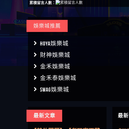
累積留言人數：
娛樂城推薦
HOYA娛樂城
財神娛樂城
金禾娛樂城
金禾泰娛樂城
SWAG娛樂城
【傑
最新文章
最新
【盧
【其他問題】用理性數據指
會出
【王亞廷