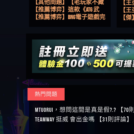
路，開啟你的高回報娛樂之
【其他問題】【老玩家不藏
【王
旅
私】2025 線上老虎機這樣
【推薦博弈】這款《ATG 武
皇ONLI
【傑
挑！RTP、波動率和平台安全
俠》老虎機真的猛！玩過才
【推薦博弈】BNG電子遊戲完
【蔡
的全攻略！
知道什麼叫超過3萬種中獎方
整攻略！熱門老虎機、集鴻
【其他問題】【2025】ATG試
【We
式！
運玩法、獨家試玩一次看！
玩必看！戰神賽特51,000倍數
【其他問題】「拆解力智投
【沈
玩法攻略，輕鬆稱霸老虎
資詐騙套路緊急追討賴
【其他問題】 【遇天盛商行
了黑
【林
機！
zg369」力智投資是不是詐騙
詐騙追回資金賴zg369】天盛
【其他問題】 受害者援助賴
接鎖
【陳
力智投資是真的嗎 力智投資
商行詐騙 天盛商行是不是詐
【zg369】退休老翁被大戶e點
【其他問題】 弘記投資詐騙
是小
【黃
是詐騙嗎 南部老翁還在癡迷
騙 天盛商行是真的嗎 天盛商
靈詐騙痛不欲生 大戶e點靈是
持續收割國人中【免費討回
【其他問題】 被騙追回賴
【A
力智投資高回報獲利 請不要
行是詐騙嗎 被天盛商行詐騙
真的嗎 大戶e點靈是不是詐騙
資金賴zg369】弘記投資是詐
【zg369】KnTop利用新型詐騙
【其他問題】機台運算專案
對話
【陳
在匯款
一招教你拿回
大戶e點靈是詐騙嗎 大戶e點
騙嗎 弘記投資是不是詐騙 弘
手法欺詐群眾 KnTop是真的嗎
詐騙持續收割國人中【免費
【其他問題】 Hoyabit詐騙持
【黃
靈無法出金 （大戶e點靈）教
記投資是真的嗎 被弘記投資
KnTop是不是詐騙 KnTop是詐騙
討回資金賴zg369】機台運算
續收割國人中【免費討回資
【其他問題】KS.M多元化行銷
【陳
你如何規避詐騙陷阱
詐騙的錢怎麼辦 本文教你如
嗎 【KnTop】KnTop無法出金 被
專案是詐騙嗎 機台運算專案
金賴zg369】Hoyabit是詐騙嗎
詐騙持續收割國人中【免費
【其他問題】免費追回賴
幾次
【陳
熱門問題
何拿回被騙資金
KnTop詐騙的錢一招拿回
是不是詐騙 機台運算專案是
Hoyabit是不是詐騙 Hoyabit是真
討回資金賴zg369】KS.M多元化
「zg369」深度解析野原家
【其他問題】元盈橋詐騙持
贏了
【玩
真的嗎 被機台運算專案詐騙
的嗎 被HoyabitHoyabit詐騙的錢
行銷是詐騙嗎 KS.M多元化行
Family & Love如何詐騙 野原家
續收割國人中【免費討回資
【其他問題】被騙追回賴
【a
MTUORUi，想問這間是真是假?.? 【7
的錢怎麼辦 本文教你如何拿
怎麼辦 本文教你如何拿回被
銷是不是詐騙 KS.M多元化行
Family & Love是不是詐騙 野原家
金賴zg369】元盈橋是詐騙嗎
【zg369】M.L.Edge利用新型詐
【其他問題】 Robinhood詐騙
平台
【蘇
TEAMWAY 挺威 會出金嗎 【31則評論】
回被騙資金
騙資金
銷是真的嗎 被KS.M多元化行
Family & Love是真的嗎 野原家
元盈橋是不是詐騙 元盈橋是
騙手法欺詐群眾 M.L.Edge是真
持續收割國人中【免費討回
【其他問題】FLTO詐騙持續收
在也
【侯
銷詐騙的錢怎麼辦 本文教你
Family & Love是詐騙嗎 165多次
真的嗎 被元盈橋詐騙的錢怎
的嗎 M.L.Edge是不是詐騙
資金賴zg369】Robinhood是詐騙
割國人中【免費討回資金賴
【其他問題】 遇詐騙求救賴
【傑