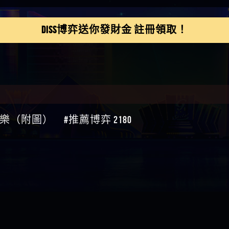
鴻傑】請問一下100多萬
金嗎，有誰可以回答
】LINE:kK605638
DISS博弈送你發財金 註冊領取！
亞廷】#免費手遊#錢龍
NE#http
】真的
如軒】黑網一個呵呵
i】讚
樂慧】又是九州??爛死
網不要玩
伊依】爛死了拉贏錢直
帳號可以去吃屎
靜茹】推薦小畢，我也
（附圖） #推薦博弈 2180
畢的會員～～
家羭】推推
VA娛樂城】還會自己做假
來毀謗欸哈哈哈好厲
順堪】黑網不出金
伊珊】不推薦爛公司
順堪】星匯娛樂城出金
後贏錢就不給出金
順堪】黑網出金幾次後
就不出金出
運彩】
sd】唬爛不出金黑網垃圾
俊曄】所以會出金嗎現