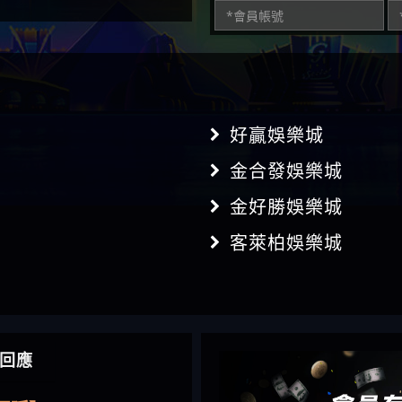
好贏娛樂城
金合發娛樂城
金好勝娛樂城
客萊柏娛樂城
】推代理真的好相處
回應
鴻傑】請問一下100多萬
金嗎，有誰可以回答
】LINE:kK605638