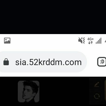
是一樣的狀況
依揚】廢物喔