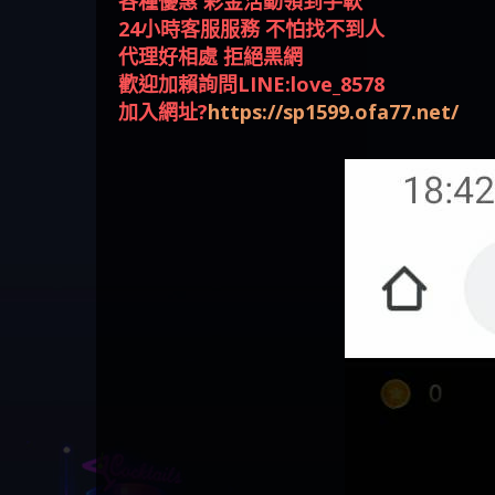
各種優惠 彩金活動領到手軟
回被騙資金
騙資金
銷是真的嗎 被KS.M多元化行
Family & Love是真的嗎 野原家
元盈橋是不是詐騙 元盈橋是
騙手法欺詐群眾 M.L.Edge是真
持續收割國人中【免費討回
【其他問題】FLTO詐騙持續收
在也
【侯
24小時客服服務 不怕找不到人
銷詐騙的錢怎麼辦 本文教你
Family & Love是詐騙嗎 165多次
真的嗎 被元盈橋詐騙的錢怎
的嗎 M.L.Edge是不是詐騙
資金賴zg369】Robinhood是詐騙
割國人中【免費討回資金賴
【其他問題】 遇詐騙求救賴
代理好相處 拒絕黑網
如何拿回被騙資金
通報野原家 Family & Love是詐騙
麼辦 本文教你如何拿回被騙
M.L.Edge是詐騙嗎 【M.L.Edge】
嗎 Robinhood是不是詐騙
zg369】FLTO是詐騙嗎 FLTO是不
【zg369】八旬老翁被ALYWS詐
【其他問題】 一招教你揭秘
歡迎加賴詢問LINE:love_8578
平台 請遠離
資金
M.L.Edge無法出金 被M.L.Edge詐
Robinhood是真的嗎 被Robinhood
是詐騙 FLTO是真的嗎 被FLTO詐
騙家破人亡 ALYWS是真的嗎
新型詐騙手法 （受害者免費
加入網址?
https://sp1599.ofa77.net/
騙的錢一招拿回
詐騙的錢怎麼辦 本文教你如
騙的錢怎麼辦 本文教你如何
ALYWS是不是詐騙 ALYWS是詐騙
援助賴zg369）當當詐騙 當當
何拿回被騙資金
拿回被騙資金
嗎 （ALYWS）無法出金 請小心
是不是詐騙 當當是真的嗎 當
群組暗椿
當是詐騙嗎 六旬老婦深信當
當高獲利回報被騙的家破人
亡