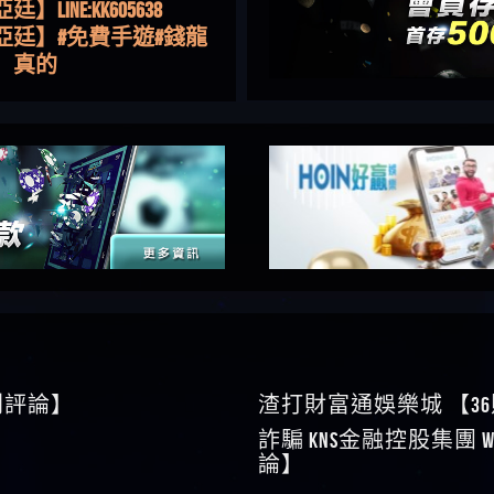
亞廷】#免費手遊#錢龍
NE#http
】真的
如軒】黑網一個呵呵
i】讚
樂慧】又是九州??爛死
網不要玩
伊依】爛死了拉贏錢直
帳號可以去吃屎
靜茹】推薦小畢，我也
畢的會員～～
家羭】推推
VA娛樂城】還會自己做假
來毀謗欸哈哈哈好厲
順堪】黑網不出金
伊珊】不推薦爛公司
順堪】星匯娛樂城出金
後贏錢就不給出金
順堪】黑網出金幾次後
就不出金出
運彩】
sd】唬爛不出金黑網垃圾
0則評論】
渣打財富通娛樂城 【3
俊曄】所以會出金嗎現
詐騙 kns金融控股集團 W
是一樣的狀況
依揚】廢物喔
論】
】推代理真的好相處