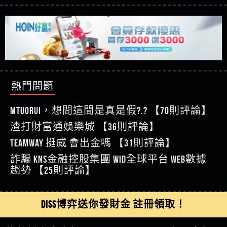
【玩運彩】
利回報被騙的家破人亡
這樣挑！RTP、波動率和平台安全的全攻略！
【推薦博弈】這款《ATG 武俠》老虎機真的猛！玩
【asd】唬爛不出金黑網垃圾平台
過才知道什麼叫超過3萬種中獎方式！
【推薦博弈】BNG電子遊戲完整攻略！熱門老虎
【蘇俊曄】所以會出金嗎現在也是一樣的狀況
機、集鴻運玩法、獨家試玩一次看！
【其他問題】【2025】ATG試玩必看！戰神賽特
【侯依揚】廢物喔
51,000倍數玩法攻略，輕鬆稱霸老虎機！
【其他問題】「拆解力智投資詐騙套路緊急追討
【傑】推代理真的好相處
賴zg369」力智投資是不是詐騙 力智投資是真的嗎
【其他問題】 【遇天盛商行詐騙追回資金賴
【盧鴻傑】請問一下100多萬會出金嗎，有誰可以
力智投資是詐騙嗎 南部老翁還在癡迷力智投資高
zg369】天盛商行詐騙 天盛商行是不是詐騙 天盛商
【其他問題】 受害者援助賴【zg369】退休老翁被
回答
【王亞廷】LINE:kK605638
回報獲利 請不要在匯款
行是真的嗎 天盛商行是詐騙嗎 被天盛商行詐騙一
大戶e點靈詐騙痛不欲生 大戶e點靈是真的嗎 大戶e
【其他問題】 弘記投資詐騙持續收割國人中【免
熱門問題
【王亞廷】#免費手遊#錢龍皇ONLINE#http
招教你拿回
點靈是不是詐騙 大戶e點靈是詐騙嗎 大戶e點靈無
費討回資金賴zg369】弘記投資是詐騙嗎 弘記投資
【其他問題】 被騙追回賴【zg369】KnTop利用新型
【傑】真的
法出金 （大戶e點靈）教你如何規避詐騙陷阱
是不是詐騙 弘記投資是真的嗎 被弘記投資詐騙的
詐騙手法欺詐群眾 KnTop是真的嗎 KnTop是不是詐騙
【其他問題】機台運算專案詐騙持續收割國人中
MTUORUi，想問這間是真是假?.? 【70則評論】
【蔡如軒】黑網一個呵呵
錢怎麼辦 本文教你如何拿回被騙資金
KnTop是詐騙嗎 【KnTop】KnTop無法出金 被KnTop詐騙
【免費討回資金賴zg369】機台運算專案是詐騙嗎
【其他問題】 Hoyabit詐騙持續收割國人中【免費
渣打財富通娛樂城 【36則評論】
【Wei】讚
的錢一招拿回
機台運算專案是不是詐騙 機台運算專案是真的嗎
討回資金賴zg369】Hoyabit是詐騙嗎 Hoyabit是不是詐
【其他問題】KS.M多元化行銷詐騙持續收割國人
【沈樂慧】又是九州??爛死了黑網不要玩
TEAMWAY 挺威 會出金嗎 【31則評論】
被機台運算專案詐騙的錢怎麼辦 本文教你如何拿
騙 Hoyabit是真的嗎 被HoyabitHoyabit詐騙的錢怎麼辦
中【免費討回資金賴zg369】KS.M多元化行銷是詐
【其他問題】免費追回賴「zg369」深度解析野原
【林伊依】爛死了拉贏錢直接鎖帳號可以去吃屎
詐騙 kns金融控股集團 WID全球平台 WEB數據
回被騙資金
本文教你如何拿回被騙資金
騙嗎 KS.M多元化行銷是不是詐騙 KS.M多元化行銷是
家 Family & Love如何詐騙 野原家 Family & Love是不是詐
【其他問題】元盈橋詐騙持續收割國人中【免費
【陳靜茹】推薦小畢，我也是小畢的會員～～
趨勢 【25則評論】
真的嗎 被KS.M多元化行銷詐騙的錢怎麼辦 本文教
騙 野原家 Family & Love是真的嗎 野原家 Family & Love是
討回資金賴zg369】元盈橋是詐騙嗎 元盈橋是不是
【其他問題】被騙追回賴【zg369】M.L.Edge利用新
【黃家羭】推推
你如何拿回被騙資金
詐騙嗎 165多次通報野原家 Family & Love是詐騙平台
詐騙 元盈橋是真的嗎 被元盈橋詐騙的錢怎麼辦
型詐騙手法欺詐群眾 M.L.Edge是真的嗎 M.L.Edge是不
【其他問題】 Robinhood詐騙持續收割國人中【免
【AVA娛樂城】還會自己做假對話來毀謗欸哈哈哈
請遠離
本文教你如何拿回被騙資金
是詐騙 M.L.Edge是詐騙嗎 【M.L.Edge】M.L.Edge無法出
費討回資金賴zg369】Robinhood是詐騙嗎 Robinhood是
【其他問題】FLTO詐騙持續收割國人中【免費討回
DISS博弈送你發財金 註冊領取！
好厲
【陳順堪】黑網不出金
金 被M.L.Edge詐騙的錢一招拿回
不是詐騙 Robinhood是真的嗎 被Robinhood詐騙的錢怎
資金賴zg369】FLTO是詐騙嗎 FLTO是不是詐騙 FLTO是
【其他問題】 遇詐騙求救賴【zg369】八旬老翁被
【黃伊珊】不推薦爛公司
麼辦 本文教你如何拿回被騙資金
真的嗎 被FLTO詐騙的錢怎麼辦 本文教你如何拿回
ALYWS詐騙家破人亡 ALYWS是真的嗎 ALYWS是不是詐騙
【其他問題】 一招教你揭秘新型詐騙手法 （受害