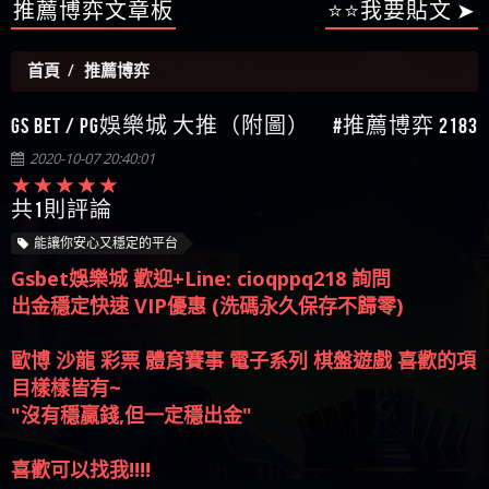
【陳順堪】星匯娛樂城出金幾次後贏錢就不給出
推薦博弈文章板
⭐⭐我要貼文 ➤
被騙資金
ALYWS是詐騙嗎 （ALYWS）無法出金 請小心群組暗椿
者免費援助賴zg369）當當詐騙 當當是不是詐騙 當
金
【陳順堪】黑網出金幾次後贏了就不出金出
當是真的嗎 當當是詐騙嗎 六旬老婦深信當當高獲
【玩運彩】
首頁
推薦博弈
利回報被騙的家破人亡
【asd】唬爛不出金黑網垃圾平台
【蘇俊曄】所以會出金嗎現在也是一樣的狀況
GS BET / PG娛樂城 大推（附圖） #推薦博弈 2183
【侯依揚】廢物喔
2020-10-07 20:40:01
共1則評論
能讓你安心又穩定的平台
Gsbet娛樂城 歡迎+Line: cioqppq218 詢問
出金穩定快速 VIP優惠 (洗碼永久保存不歸零)
歐博 沙龍 彩票 體育賽事 電子系列 棋盤遊戲 喜歡的項
目樣樣皆有~
"沒有穩贏錢,但一定穩出金"
喜歡可以找我!!!!