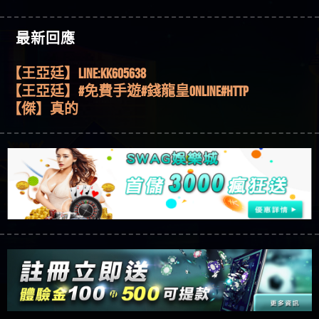
機、集鴻運玩法、獨家試玩一次看！
【其他問題】【2025】ATG試玩必看！戰神賽特
51,000倍數玩法攻略，輕鬆稱霸老虎機！
【其他問題】「拆解力智投資詐騙套路緊急追討
【傑】推代理真的好相處
最新回應
賴zg369」力智投資是不是詐騙 力智投資是真的嗎
【其他問題】 【遇天盛商行詐騙追回資金賴
【盧鴻傑】請問一下100多萬會出金嗎，有誰可以
力智投資是詐騙嗎 南部老翁還在癡迷力智投資高
zg369】天盛商行詐騙 天盛商行是不是詐騙 天盛商
【其他問題】 受害者援助賴【zg369】退休老翁被
回答
【王亞廷】LINE:kK605638
回報獲利 請不要在匯款
行是真的嗎 天盛商行是詐騙嗎 被天盛商行詐騙一
大戶e點靈詐騙痛不欲生 大戶e點靈是真的嗎 大戶e
【其他問題】 弘記投資詐騙持續收割國人中【免
【王亞廷】#免費手遊#錢龍皇ONLINE#http
招教你拿回
點靈是不是詐騙 大戶e點靈是詐騙嗎 大戶e點靈無
費討回資金賴zg369】弘記投資是詐騙嗎 弘記投資
【其他問題】 被騙追回賴【zg369】KnTop利用新型
【傑】真的
法出金 （大戶e點靈）教你如何規避詐騙陷阱
是不是詐騙 弘記投資是真的嗎 被弘記投資詐騙的
詐騙手法欺詐群眾 KnTop是真的嗎 KnTop是不是詐騙
【其他問題】機台運算專案詐騙持續收割國人中
【蔡如軒】黑網一個呵呵
錢怎麼辦 本文教你如何拿回被騙資金
KnTop是詐騙嗎 【KnTop】KnTop無法出金 被KnTop詐騙
【免費討回資金賴zg369】機台運算專案是詐騙嗎
【其他問題】 Hoyabit詐騙持續收割國人中【免費
【Wei】讚
的錢一招拿回
機台運算專案是不是詐騙 機台運算專案是真的嗎
討回資金賴zg369】Hoyabit是詐騙嗎 Hoyabit是不是詐
【其他問題】KS.M多元化行銷詐騙持續收割國人
【沈樂慧】又是九州??爛死了黑網不要玩
被機台運算專案詐騙的錢怎麼辦 本文教你如何拿
騙 Hoyabit是真的嗎 被HoyabitHoyabit詐騙的錢怎麼辦
中【免費討回資金賴zg369】KS.M多元化行銷是詐
【其他問題】免費追回賴「zg369」深度解析野原
【林伊依】爛死了拉贏錢直接鎖帳號可以去吃屎
回被騙資金
本文教你如何拿回被騙資金
騙嗎 KS.M多元化行銷是不是詐騙 KS.M多元化行銷是
家 Family & Love如何詐騙 野原家 Family & Love是不是詐
【其他問題】元盈橋詐騙持續收割國人中【免費
【陳靜茹】推薦小畢，我也是小畢的會員～～
真的嗎 被KS.M多元化行銷詐騙的錢怎麼辦 本文教
騙 野原家 Family & Love是真的嗎 野原家 Family & Love是
討回資金賴zg369】元盈橋是詐騙嗎 元盈橋是不是
【其他問題】被騙追回賴【zg369】M.L.Edge利用新
【黃家羭】推推
你如何拿回被騙資金
詐騙嗎 165多次通報野原家 Family & Love是詐騙平台
詐騙 元盈橋是真的嗎 被元盈橋詐騙的錢怎麼辦
型詐騙手法欺詐群眾 M.L.Edge是真的嗎 M.L.Edge是不
【其他問題】 Robinhood詐騙持續收割國人中【免
【AVA娛樂城】還會自己做假對話來毀謗欸哈哈哈
請遠離
本文教你如何拿回被騙資金
是詐騙 M.L.Edge是詐騙嗎 【M.L.Edge】M.L.Edge無法出
費討回資金賴zg369】Robinhood是詐騙嗎 Robinhood是
【其他問題】FLTO詐騙持續收割國人中【免費討回
好厲
【陳順堪】黑網不出金
金 被M.L.Edge詐騙的錢一招拿回
不是詐騙 Robinhood是真的嗎 被Robinhood詐騙的錢怎
資金賴zg369】FLTO是詐騙嗎 FLTO是不是詐騙 FLTO是
【其他問題】 遇詐騙求救賴【zg369】八旬老翁被
【黃伊珊】不推薦爛公司
麼辦 本文教你如何拿回被騙資金
真的嗎 被FLTO詐騙的錢怎麼辦 本文教你如何拿回
ALYWS詐騙家破人亡 ALYWS是真的嗎 ALYWS是不是詐騙
【其他問題】 一招教你揭秘新型詐騙手法 （受害
【陳順堪】星匯娛樂城出金幾次後贏錢就不給出
被騙資金
ALYWS是詐騙嗎 （ALYWS）無法出金 請小心群組暗椿
者免費援助賴zg369）當當詐騙 當當是不是詐騙 當
【其他問題】用理性數據指路，開啟你的高回報
金
【陳順堪】黑網出金幾次後贏了就不出金出
當是真的嗎 當當是詐騙嗎 六旬老婦深信當當高獲
娛樂之旅
【其他問題】【老玩家不藏私】2025 線上老虎機