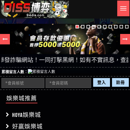
Togg
navig
詐騙網站！一同打擊黑網！如有不實訊息，查證後立即
累積留言人數：
登入
註冊
娛樂城推薦
HOYA娛樂城
好贏娛樂城