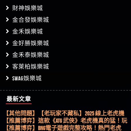
財神娛樂城
金合發娛樂城
金禾娛樂城
金好勝娛樂城
金禾泰娛樂城
客萊柏娛樂城
SWAG娛樂城
最新文章
【其他問題】用理性數據指路，開啟你的高回報
娛樂之旅
【其他問題】【老玩家不藏私】2025 線上老虎機
這樣挑！RTP、波動率和平台安全的全攻略！
【推薦博弈】這款《ATG 武俠》老虎機真的猛！玩
過才知道什麼叫超過3萬種中獎方式！
【推薦博弈】BNG電子遊戲完整攻略！熱門老虎