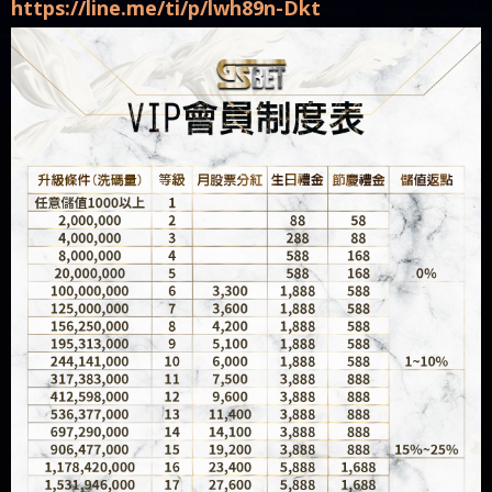
https://line.me/ti/p/lwh89n-Dkt